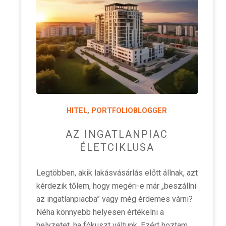
HITEL
,
PORTFOLIOBLOGGER
AZ INGATLANPIAC
ÉLETCIKLUSA
Legtöbben, akik lakásvásárlás előtt állnak, azt
kérdezik tőlem, hogy megéri-e már „beszállni
az ingatlanpiacba” vagy még érdemes várni?
Néha könnyebb helyesen értékelni a
helyzetet, ha fókuszt váltunk. Ezért hoztam…