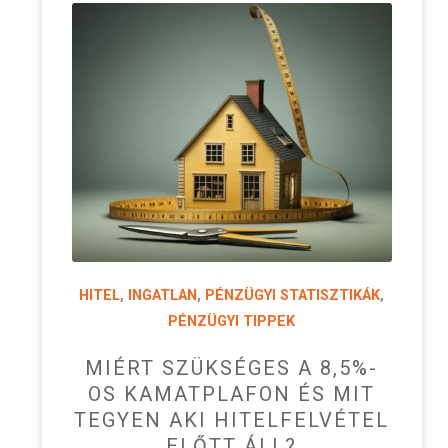
HITEL
,
INGATLAN
,
PÉNZÜGYI STATISZTIKÁK
,
PÉNZÜGYI TIPPEK
MIÉRT SZÜKSÉGES A 8,5%-
OS KAMATPLAFON ÉS MIT
TEGYEN AKI HITELFELVÉTEL
ELŐTT ÁLL?