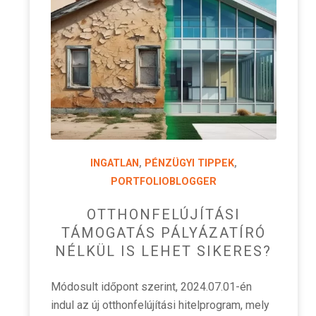
INGATLAN
,
PÉNZÜGYI TIPPEK
,
PORTFOLIOBLOGGER
OTTHONFELÚJÍTÁSI
TÁMOGATÁS PÁLYÁZATÍRÓ
NÉLKÜL IS LEHET SIKERES?
Módosult időpont szerint, 2024.07.01-én
indul az új otthonfelújítási hitelprogram, mely