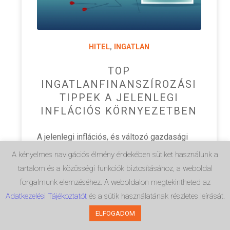
HITEL
,
INGATLAN
TOP
INGATLANFINANSZÍROZÁSI
TIPPEK A JELENLEGI
INFLÁCIÓS KÖRNYEZETBEN
A jelenlegi inflációs, és változó gazdasági
környezetben számos kérdés merül fel
A kényelmes navigációs élmény érdekében sütiket használunk a
abban, aki azon gondolkodik mennyire jó
tartalom és a közösségi funkciók biztosításához, a weboldal
dolog az ingatlanbefektetés. Mekkorák
forgalmunk elemzéséhez. A weboldalon megtekintheted az
lesznek a hitelkamatok? Hogyan változnak az
Adatkezelési Tájékoztatót
és a sütik használatának részletes leírását.
ingatlanárak? Mennyi önerőt…
ELFOGADOM