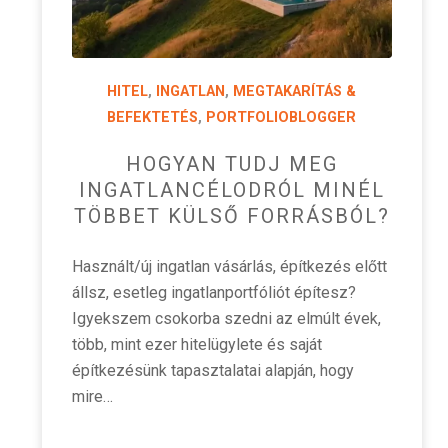
HITEL
,
INGATLAN
,
MEGTAKARÍTÁS &
BEFEKTETÉS
,
PORTFOLIOBLOGGER
HOGYAN TUDJ MEG
INGATLANCÉLODRÓL MINÉL
TÖBBET KÜLSŐ FORRÁSBÓL?
Használt/új ingatlan vásárlás, építkezés előtt
állsz, esetleg ingatlanportfóliót építesz?
Igyekszem csokorba szedni az elmúlt évek,
több, mint ezer hitelügylete és saját
építkezésünk tapasztalatai alapján, hogy
mire…