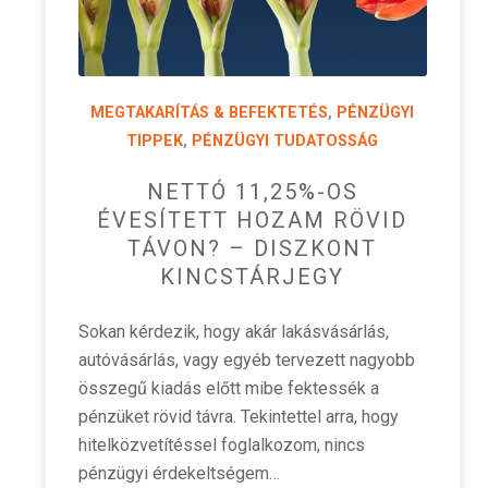
MEGTAKARÍTÁS & BEFEKTETÉS
,
PÉNZÜGYI
TIPPEK
,
PÉNZÜGYI TUDATOSSÁG
NETTÓ 11,25%-OS
ÉVESÍTETT HOZAM RÖVID
TÁVON? – DISZKONT
KINCSTÁRJEGY
Sokan kérdezik, hogy akár lakásvásárlás,
autóvásárlás, vagy egyéb tervezett nagyobb
összegű kiadás előtt mibe fektessék a
pénzüket rövid távra. Tekintettel arra, hogy
hitelközvetítéssel foglalkozom, nincs
pénzügyi érdekeltségem…