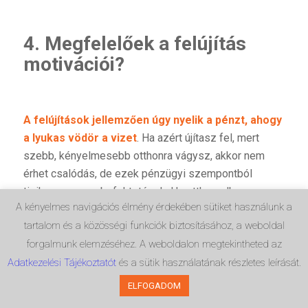
4. Megfelelőek a felújítás
motivációi?
A felújítások jellemzően úgy nyelik a pénzt, ahogy
a lyukas vödör a vizet
. Ha azért újítasz fel, mert
szebb, kényelmesebb otthonra vágysz, akkor nem
érhet csalódás, de ezek pénzügyi szempontból
tipikusan rossz befektetések. Ha otthonodba
A kényelmes navigációs élmény érdekében sütiket használunk a
befektetési céllal szeretnél fektetni, akkor
tartalom és a közösségi funkciók biztosításához, a weboldal
korszerűsíteni érdemes, valamint olyan
forgalmunk elemzéséhez. A weboldalon megtekintheted az
beruházásokat eszközölni, amik 10 éven belüli
Adatkezelési Tájékoztatót
és a sütik használatának részletes leírását.
megtérüléssel rendelkeznek: napelem, szigetelés,
nyílászárók cseréje.
ELFOGADOM