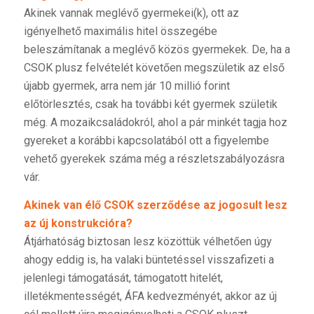
Akinek vannak meglévő gyermekei(k), ott az
igényelhető maximális hitel összegébe
beleszámítanak a meglévő közös gyermekek. De, ha a
CSOK plusz felvételét követően megszületik az első
újabb gyermek, arra nem jár 10 millió forint
előtörlesztés, csak ha további két gyermek születik
még. A mozaikcsaládokról, ahol a pár minkét tagja hoz
gyereket a korábbi kapcsolatából ott a figyelembe
vehető gyerekek száma még a részletszabályozásra
vár.
Akinek van élő CSOK szerződése az jogosult lesz
az új konstrukcióra?
Átjárhatóság biztosan lesz közöttük vélhetően úgy
ahogy eddig is, ha valaki büntetéssel visszafizeti a
jelenlegi támogatását, támogatott hitelét,
illetékmentességét, ÁFA kedvezményét, akkor az új