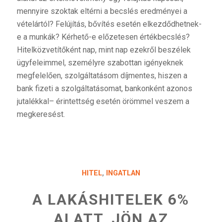
mennyire szoktak eltérni a becslés eredményei a
vételártól? Felújítás, bővítés esetén elkezdődhetnek-
e a munkák? Kérhető-e előzetesen értékbecslés?
Hitelközvetítőként nap, mint nap ezekről beszélek
ügyfeleimmel, személyre szabottan igényeknek
megfelelően, szolgáltatásom díjmentes, hiszen a
bank fizeti a szolgáltatásomat, bankonként azonos
jutalékkal– érintettség esetén örömmel veszem a
megkeresést.
HITEL
,
INGATLAN
A LAKÁSHITELEK 6%
ALATT, JÖN AZ