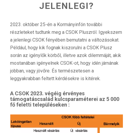
JELENLEGI?
2023. október 25-én a Kormányinfón további
részleteket tudtunk meg a CSOK Pluszról. Igyekszem
a jelenlegi CSOK fényében bemutatni a változásokat.
Például, hogy kik fognak kiszorulni a CSOK Plusz
során az igénylők körből, illetve azok dilemmáját, akik
mostanában igényelnek CSOK-ot, hogy idén járnának
jobban, vagy jövőre. És természetesen a
leggyakrabban feltett kérdésekre is kitérek.
A CSOK 2023. végéig érvényes
támogatáscsalád kulcsparaméterei az 5 000
fő feletti településeken :