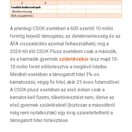
A jelenlegi CSOK esetében a 600 ezertől 10 millió
forintig terjedő támogatás, az illetékmentesség és az
ÁFA visszatérítés azonnal felhasználható, míg a
2024-től élő CSOK Plusz esetében csak a második,
és a harmadik gyermek
születésekor
lesz majd 10-
10 millió forint előtörlesztve a meglévő hitelbe.
Mindkét esetében a támogatott hitel 3%-os
kamatozású, végig fix hitel, akár 25 éves futamidővel.
A CSOK plusz esetében az első évben csak a
kamatot kell fizetni, tőketörlesztést nem, illetve az
első gyermek születésénél (biztosan a másodikról
még nem nyilatkoztak) egy évig szüneteltethető a
támogatott hitel törlesztése.