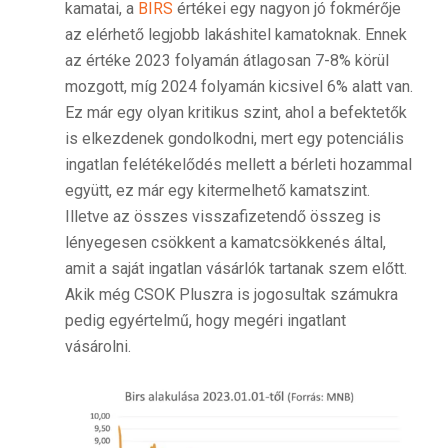
kamatai, a
BIRS
értékei egy nagyon jó fokmérője
az elérhető legjobb lakáshitel kamatoknak. Ennek
az értéke 2023 folyamán átlagosan 7-8% körül
mozgott, míg 2024 folyamán kicsivel 6% alatt van.
Ez már egy olyan kritikus szint, ahol a befektetők
is elkezdenek gondolkodni, mert egy potenciális
ingatlan felétékelődés mellett a bérleti hozammal
együtt, ez már egy kitermelhető kamatszint.
Illetve az összes visszafizetendő összeg is
lényegesen csökkent a kamatcsökkenés által,
amit a saját ingatlan vásárlók tartanak szem előtt.
Akik még CSOK Pluszra is jogosultak számukra
pedig egyértelmű, hogy megéri ingatlant
vásárolni.