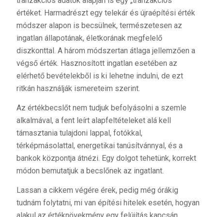
tranzakciós adatok alapján is egy „tranzakciós”
értéket. Harmadrészt egy telekár és újraépítési érték
módszer alapon is becsülnek, természetesen az
ingatlan állapotának, életkorának megfelelő
diszkonttal. A három módszertan átlaga jellemzően a
végső érték. Hasznosított ingatlan esetében az
elérhető bevételekből is ki lehetne indulni, de ezt
ritkán használják ismereteim szerint.
Az értékbecslőt nem tudjuk befolyásolni a szemle
alkalmával, a fent leírt alapfeltételeket alá kell
támasztania tulajdoni lappal, fotókkal,
térképmásolattal, energetikai tanúsítvánnyal, és a
bankok központja átnézi. Egy dolgot tehetünk, korrekt
módon bemutatjuk a becslőnek az ingatlant.
Lassan a cikkem végére érek, pedig még órákig
tudnám folytatni, mi van építési hitelek esetén, hogyan
alakul az értéknövekmény egy felújítás kapcsán,