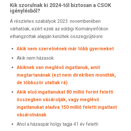
Kik szorulnak ki 2024-től biztosan a CSOK
igénylésből?
A részletes szabályok 2023. novemberében
várhatóak, ezért ezek az eddigi Kormányinfókon
elhangzottak alapján kerültek összegyűjtésre:
Akik nem szeretnének már több gyermeket
Akik nem házasok
Akiknek van meglévő ingatlanuk, amit
megtartanának (ezt nem direktben mondták,
de többször utaltak rá)
Akik első ingatlanukat 80 millió forint feletti
összegben vásárolják, vagy meglévő
ingatlanukat eladva 150 millió feletti ingatlant
vásárolnának
Ahol a házaspár hölgy tagja 41 év feletti