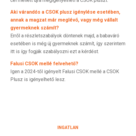
cél mellett újra megigényelheti a CSOK pluszt.
Aki várandós a CSOK plusz igénylése esetében,
annak a magzat már meglévő, vagy még vállalt
gyermeknek számít?
Erről a részletszabályok döntenek majd, a babaváró
esetében is még új gyermeknek számít, így szerintem
itt is így fogják szabályozni ezt a kérdést.
Falusi CSOK mellé felvehető?
Igen a 2024-től igényelt Falusi CSOK mellé a CSOK
Plusz is igényelhető lesz.
INGATLAN