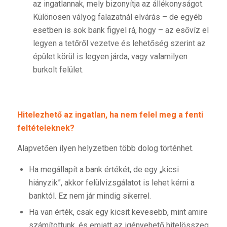
az ingatlannak, mely bizonyítja az állékonyságot.
Különösen vályog falazatnál elvárás – de egyéb
esetben is sok bank figyel rá, hogy – az esővíz el
legyen a tetőről vezetve és lehetőség szerint az
épület körül is legyen járda, vagy valamilyen
burkolt felület.
Hitelezhető az ingatlan, ha nem felel meg a fenti
feltételeknek?
Alapvetően ilyen helyzetben több dolog történhet.
Ha megállapít a bank értékét, de egy „kicsi
hiányzik”, akkor felülvizsgálatot is lehet kérni a
banktól. Ez nem jár mindig sikerrel.
Ha van érték, csak egy kicsit kevesebb, mint amire
számítottunk, és emiatt az igényehető hitelösszeg