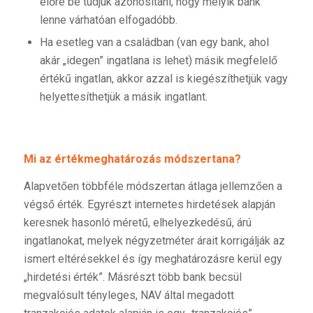
előre be tudjuk azonosítani, hogy melyik bank
lenne várhatóan elfogadóbb.
Ha esetleg van a családban (van egy bank, ahol
akár „idegen” ingatlana is lehet) másik megfelelő
értékű ingatlan, akkor azzal is kiegészíthetjük vagy
helyettesíthetjük a másik ingatlant.
Mi az értékmeghatározás módszertana?
Alapvetően többféle módszertan átlaga jellemzően a
végső érték. Egyrészt internetes hirdetések alapján
keresnek hasonló méretű, elhelyezkedésű, árú
ingatlanokat, melyek négyzetméter árait korrigálják az
ismert eltérésekkel és így meghatározásre kerül egy
„hirdetési érték”. Másrészt több bank becsül
megvalósult tényleges, NAV által megadott