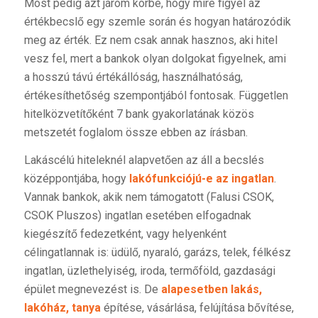
Most pedig azt járom körbe, hogy mire figyel az
értékbecslő egy szemle során és hogyan határozódik
meg az érték. Ez nem csak annak hasznos, aki hitel
vesz fel, mert a bankok olyan dolgokat figyelnek, ami
a hosszú távú értékállóság, használhatóság,
értékesíthetőség szempontjából fontosak. Független
hitelközvetítőként 7 bank gyakorlatának közös
metszetét foglalom össze ebben az írásban.
Lakáscélú hiteleknél alapvetően az áll a becslés
középpontjába, hogy
lakófunkciójú-e az ingatlan
.
Vannak bankok, akik nem támogatott (Falusi CSOK,
CSOK Pluszos) ingatlan esetében elfogadnak
kiegészítő fedezetként, vagy helyenként
célingatlannak is: üdülő, nyaraló, garázs, telek, félkész
ingatlan, üzlethelyiség, iroda, termőföld, gazdasági
épület megnevezést is. De
alapesetben lakás,
lakóház, tanya
építése, vásárlása, felújítása bővítése,