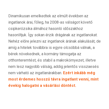
Dinamikusan emelkedtek az elmúlt években az
ingatlanok árai, főleg, ha 2008-as válságot követő
csipkerózsika álmához hasonló időszakhoz
hasonlítjuk. Így sokan érzik drágának az ingatlanokat.
Nehéz előre jelezni az ingatlanok árának alakulását, de
amíg a hitelek továbbra is egyre olcsóbbá válnak, a
bérek növekednek, a kormány támogatja az
otthonteremtést, és stabil a makrokörnyezet, illetve
nem lesz nagyobb válság, addig jelentős visszaesés
nem várható az ingatlanárakban.
Ezért inkább még
most érdemes hosszú távra ingatlant venni, mint
évekig halogatni a vásárlási döntést.