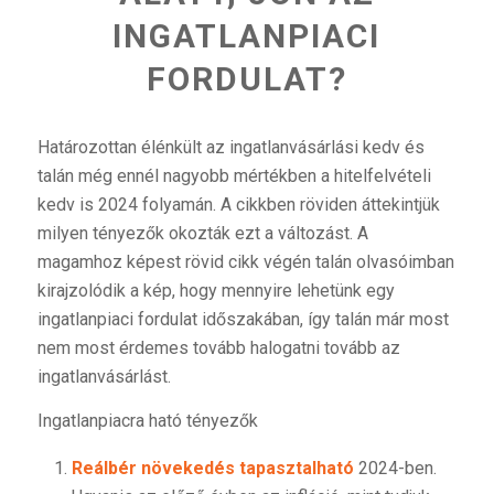
INGATLANPIACI
FORDULAT?
Határozottan élénkült az ingatlanvásárlási kedv és
talán még ennél nagyobb mértékben a hitelfelvételi
kedv is 2024 folyamán. A cikkben röviden áttekintjük
milyen tényezők okozták ezt a változást. A
magamhoz képest rövid cikk végén talán olvasóimban
kirajzolódik a kép, hogy mennyire lehetünk egy
ingatlanpiaci fordulat időszakában, így talán már most
nem most érdemes tovább halogatni tovább az
ingatlanvásárlást.
Ingatlanpiacra ható tényezők
Reálbér növekedés tapasztalható
2024-ben.