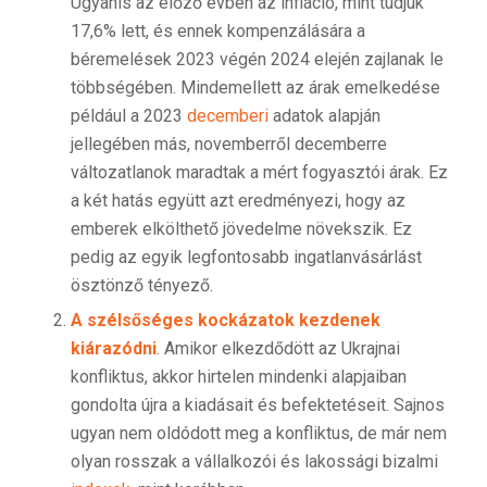
Ugyanis az előző évben az infláció, mint tudjuk
17,6% lett, és ennek kompenzálására a
béremelések 2023 végén 2024 elején zajlanak le
többségében. Mindemellett az árak emelkedése
például a 2023
decemberi
adatok alapján
jellegében más, novemberről decemberre
változatlanok maradtak a mért fogyasztói árak. Ez
a két hatás együtt azt eredményezi, hogy az
emberek elkölthető jövedelme növekszik. Ez
pedig az egyik legfontosabb ingatlanvásárlást
ösztönző tényező.
A szélsőséges kockázatok kezdenek
kiárazódni
. Amikor elkezdődött az Ukrajnai
konfliktus, akkor hirtelen mindenki alapjaiban
gondolta újra a kiadásait és befektetéseit. Sajnos
ugyan nem oldódott meg a konfliktus, de már nem
olyan rosszak a vállalkozói és lakossági bizalmi