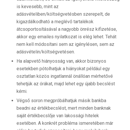
is kevesebb, mint az
adásvételiben/költségvetésben szerepelt, de
kigazdálkodható a meglévő tartalékok
átcsoportosításával a nagyobb önrész kifizetése,
akkor egy emailes nyilatkozat is elég lehet. Tehát
nem kell módosítani sem az igénylésen, sem az
adásvételin/költségvetésen.
Ha alapvető hiányosság van, akkor bizonyos
esetekben pótolhatjuk a hiányokat például egy
osztatlan közös ingatlannál önállóan mérhetővé
tehetjük az órákat, majd lehet egy újabb becslést
kérni.
Végső soron megpróbálhatjuk másik bankba
beadni az értékbecslést, mert minden banknak
saját értékbecslője van lakossági hitelek
esetében. A konkrét probléma ismeretében már