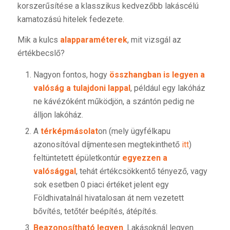
korszerűsítése a klasszikus kedvezőbb lakáscélú
kamatozású hitelek fedezete.
Mik a kulcs
alapparaméterek
, mit vizsgál az
értékbecslő?
Nagyon fontos, hogy
összhangban is legyen a
valóság a tulajdoni lappal
, például egy lakóház
ne kávézóként működjön, a szántón pedig ne
álljon lakóház.
A
térképmásolat
on (mely ügyfélkapu
azonosítóval díjmentesen megtekinthető
itt
)
feltüntetett épületkontúr
egyezzen a
valósággal
, tehát értékcsökkentő tényező, vagy
sok esetben 0 piaci értéket jelent egy
Földhivatalnál hivatalosan át nem vezetett
bővítés, tetőtér beépítés, átépítés.
Beazonosítható legyen
. Lakásoknál legyen