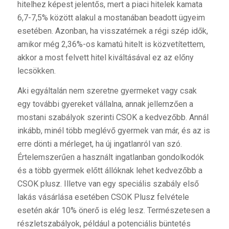
hitelhez képest jelentős, mert a piaci hitelek kamata
6,7-7,5% között alakul a mostanában beadott ügyeim
esetében. Azonban, ha visszatérnek a régi szép idők,
amikor még 2,36%-os kamatú hitelt is közvetítettem,
akkor a most felvett hitel kiváltásával ez az előny
lecsökken.
Aki egyáltalán nem szeretne gyermeket vagy csak
egy további gyereket vállalna, annak jellemzően a
mostani szabályok szerinti CSOK a kedvezőbb. Annál
inkább, minél több meglévő gyermek van már, és az is
erre dönti a mérleget, ha új ingatlanról van szó.
Értelemszerűen a használt ingatlanban gondolkodók
és a több gyermek előtt állóknak lehet kedvezőbb a
CSOK plusz. Illetve van egy speciális szabály első
lakás vásárlása esetében CSOK Plusz felvétele
esetén akár 10% önerő is elég lesz. Természetesen a
részletszabályok, például a potenciális büntetés