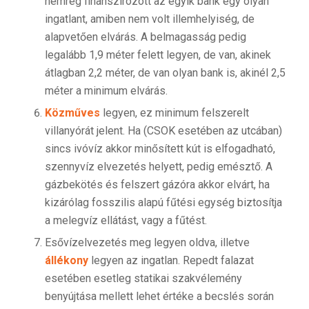
nemrég finanszírozott az egyik bank egy olyan
ingatlant, amiben nem volt illemhelyiség, de
alapvetően elvárás. A belmagasság pedig
legalább 1,9 méter felett legyen, de van, akinek
átlagban 2,2 méter, de van olyan bank is, akinél 2,5
méter a minimum elvárás.
Közműves
legyen, ez minimum felszerelt
villanyórát jelent. Ha (CSOK esetében az utcában)
sincs ivóvíz akkor minősített kút is elfogadható,
szennyvíz elvezetés helyett, pedig emésztő. A
gázbekötés és felszert gázóra akkor elvárt, ha
kizárólag fosszilis alapú fűtési egység biztosítja
a melegvíz ellátást, vagy a fűtést.
Esővízelvezetés meg legyen oldva, illetve
állékony
legyen az ingatlan. Repedt falazat
esetében esetleg statikai szakvélemény
benyújtása mellett lehet értéke a becslés során