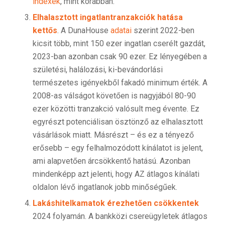
indexek
, mint korábban.
Elhalasztott ingatlantranzakciók hatása
kettős
. A DunaHouse
adatai
szerint 2022-ben
kicsit több, mint 150 ezer ingatlan cserélt gazdát,
2023-ban azonban csak 90 ezer. Ez lényegében a
születési, halálozási, ki-bevándorlási
természetes igényekből fakadó minimum érték. A
2008-as válságot követően is nagyjából 80-90
ezer közötti tranzakció valósult meg évente. Ez
egyrészt potenciálisan ösztönző az elhalasztott
vásárlások miatt. Másrészt – és ez a tényező
erősebb – egy felhalmozódott kínálatot is jelent,
ami alapvetően árcsökkentő hatású. Azonban
mindenképp azt jelenti, hogy AZ átlagos kínálati
oldalon lévő ingatlanok jobb minőségűek.
Lakáshitelkamatok érezhetően csökkentek
2024 folyamán. A bankközi csereügyletek átlagos