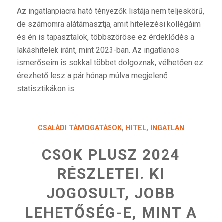
Az ingatlanpiacra ható tényezők listája nem teljeskörű,
de számomra alátámasztja, amit hitelezési kollégáim
és én is tapasztalok, többszöröse ez érdeklődés a
lakáshitelek iránt, mint 2023-ban. Az ingatlanos
ismerőseim is sokkal többet dolgoznak, vélhetően ez
érezhető lesz a pár hónap múlva megjelenő
statisztikákon is.
CSALÁDI TÁMOGATÁSOK
,
HITEL
,
INGATLAN
CSOK PLUSZ 2024
RÉSZLETEI. KI
JOGOSULT, JOBB
LEHETŐSÉG-E, MINT A