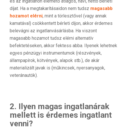
és az ingatlanon elérhető átlagos, havi, nettó bérleti
díjat. Ha a megtakarításaidon nem tudsz
magasabb
hozamot elérni
, mint a törlesztővel (vagy annak
kamatával) csökkentett bérleti díjon, akkor érdemes
belevágni az ingatlanvásárlásba. Ha viszont
magasabb hozamot tudsz elérni alternatív
befektetéseken, akkor fektess abba. Ilyenek lehetnek
egyes pénzügyi instrumentumok (részvények,
állampapírok, kötvények, alapok stb.), de akár
materializált javak is (műkincsek, nyersanyagok,
veteránautók).
2. Ilyen magas ingatlanárak
mellett is érdemes ingatlant
venni?