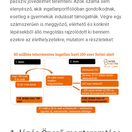
passzív jövedelmet teremteni. Azok száma sem
elenyésző, akik ingatlanportfólióban gondolkodnak,
esetleg a gyermekük indulását támogatnák. Végre egy
számszerűen is meggyőző, elérhető és konkrét
lépésekből álló megoldás rajzolódott ki bennem
ezekre az élethelyzetekre, mutatom a részleteket: