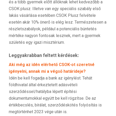
és a több gyermek előtt állóknak lehet kedvezőbb a
CSOK plusz. Illetve van egy speciális szabály első
lakás vásárlása esetében CSOK Plusz felvétele
esetén akár 10% önerő is elég lesz. Természetesen a
részletszabályok, például a potenciális büntetés
mértéke nagyon fontosak lesznek, mert a gyermek
születés egy igazi misztérium.
Leggyakrabban feltett kérdések:
Aki még az idén elérhető CSOK-ot szeretné
igényelni, annak mi a végső határideje?
Idén be kell fogadja a bank az igénylést. Tehát
földhivatal által érkeztetett adásvételi
szerződéssel/hatályba lépett építési
dokumentumokkal együtt be kell rögzítse. De az
értékbecslés, bírálat, szerződéskötés folyósítás is
megtörténhet 2023 vége után is.