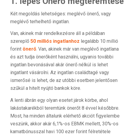
1. lépés Önerő megteremtése
Két megoldás lehetséges: meglévő önerő, vagy
meglévő terhelhető ingatlan.
Van, akinek már rendelkezésre áll a példában
szereplő
50 milliós ingatlanhoz
legalább 10 millió
forint
önerő
. Van, akinek már van meglévő ingatlana
és azt tudja önerőként használni, ugyanis további
ingatlan bevonásával akár önerő nélkül is lehet
ingatlant vásárolni. Az ingatlan családtagé vagy
ismerősé is lehet, de az utóbbi esetben jelentősen
szűkül a hitelt nyújtó bankok köre.
A lenti ábrán egy olyan esetet járok körbe, ahol
lakástakarékból teremtünk önerőt 8 évvel későbbre.
Most, ha minden általunk elérhető akciót figyelembe
veszünk, akkor akár 6,1%-os EBMK mellett, 30%-os
kamatbónusszal havi 100 ezer forint félretétele