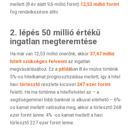
mellett (8 év alatt 9,6 millió forint)
12,53 millió forint
fog rendelkezésre állni.
2. lépés 50 millió értékű
ingatlan megteremtése
Ha már van 12,53 millió önerőnk, akkor
37,47 millió
hitelt szükséges felvenni
az ingatlan
megvásárlásához. Ez a
példá
ban 8 év múlva történik
5%-os hitelkamat prognosztizálása mellett, így a hitel
havi
törlesztő
részlete kicsivel
247 ezer forint
feletti. Ha ma történne a hitelfelvétel az – a
segítségemmel több banknál is alkuval elérhető – 6%-
os kamat mellett valósulna meg, akkor a törlesztő 268
ezer forint lenne. 4% -os kamat mellett a havi
törlesztő 227 ezer forint lenne.