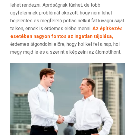
lehet rendezni. Apróságnak tűnhet, de több
ügyfelemnek problémát okozott, hogy nem lehet
bejelentés és megfelelő pótlás nélkül fát kivágni saját
telken, ennek is érdemes elébe menni.
Az építkezés
esetében nagyon fontos az ingatlan tájolása,
érdemes átgondolni előre, hogy hol kel fel a nap, hol
megy majd le és a szerint elképzelni az álomotthont.