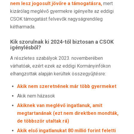
nem lesz jogosult jövőre a támogatásra,
mert
kizárólag meglévő gyermekre igényelte az eddigi
CSOK támogatást felvevők nagyságrendileg
kétharmada.
Kik szorulnak ki 2024-től biztosan a CSOK
igénylésből?
A részletes szabályok 2023. novemberében
várhatóak, ezért ezek az eddigi Kormányinfókon
elhangzottak alapján kerültek összegyűjtésre:
Akik nem szeretnének már több gyermeket
Akik nem házasok
Akiknek van meglévő ingatlanuk, amit
megtartanának (ezt nem direktben mondták,
de többször utaltak rá)
Akik első ingatlanukat 80 millió forint feletti