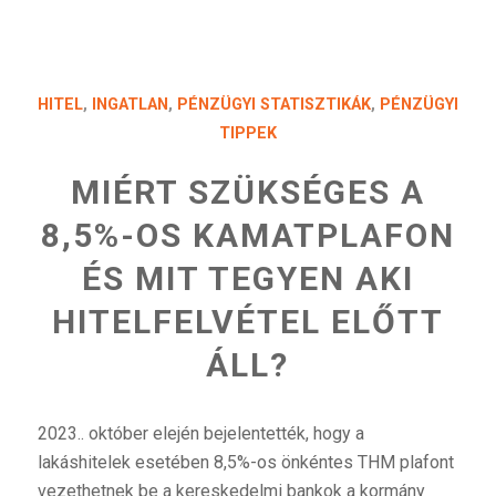
HITEL
,
INGATLAN
,
PÉNZÜGYI STATISZTIKÁK
,
PÉNZÜGYI
TIPPEK
MIÉRT SZÜKSÉGES A
8,5%-OS KAMATPLAFON
ÉS MIT TEGYEN AKI
HITELFELVÉTEL ELŐTT
ÁLL?
2023.. október elején bejelentették, hogy a
lakáshitelek esetében 8,5%-os önkéntes THM plafont
vezethetnek be a kereskedelmi bankok a kormány