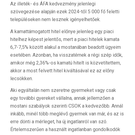
Az illeték- és ÁFA kedvezmény jelenlegi
szövegezése alapján ezek 2024-től 5 000 fő feletti
településeken nem lesznek igényelhetőek.
A kamattámogatott hitel előnye jelenleg egy piaci
hitelhez képest jelentős, mert a piaci hitelek kamata
6,7-7,5% között alakul a mostanában beadott ügyeim
esetében. Azonban, ha visszatérnek a régi szép idők,
amikor még 2,36%-os kamatú hitelt is közvetítettem,
akkor a most felvett hitel kiváltásával ez az előny
lecsökken.
Aki egyáltalán nem szeretne gyermeket vagy csak
egy további gyereket vállalna, annak jellemzően a
mostani szabályok szerinti CSOK a kedvezőbb. Annál
inkább, minél több meglévő gyermek van már, és az is
erre dönti a mérleget, ha új ingatlanról van szó.
Értelemszerűen a használt ingatlanban gondolkodók