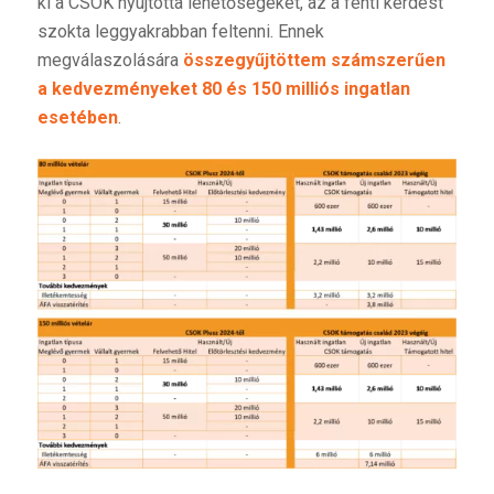
ki a CSOK nyújtotta lehetőségeket, az a fenti kérdést
szokta leggyakrabban feltenni. Ennek
megválaszolására
összegyűjtöttem számszerűen
a kedvezményeket 80 és 150 milliós ingatlan
esetében
.