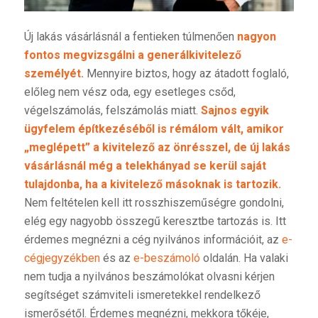
Új lakás vásárlásnál a fentieken túlmenően
nagyon
fontos megvizsgálni a generálkivitelező
személyét.
Mennyire biztos, hogy az átadott foglaló,
előleg nem vész oda, egy esetleges csőd,
végelszámolás, felszámolás miatt.
Sajnos egyik
ügyfelem építkezéséből is rémálom vált, amikor
„meglépett” a kivitelező az önrésszel, de új lakás
vásárlásnál még a telekhányad se kerül saját
tulajdonba, ha a kivitelező másoknak is tartozik.
Nem feltételen kell itt rosszhiszeműségre gondolni,
elég egy nagyobb összegű keresztbe tartozás is. Itt
érdemes megnézni a cég nyilvános információit, az
e-
cégjegyzékben
és az
e-beszámoló
oldalán. Ha valaki
nem tudja a nyilvános beszámolókat olvasni kérjen
segítséget számviteli ismeretekkel rendelkező
ismerősétől. Érdemes megnézni, mekkora tőkéje,