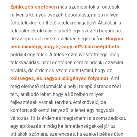
Építkezés esetében
más szempontok a fontosok,
milyen a környék övezeti besorolása, mi és milyen
feltételekkel építhető a telekre ingatlan? Általában a
települések oldalán elérhető egy övezeti besorolás,
de az építésztervező ezekben segíteni fog.
Nagyon
nem mindegy, hogy 3, vagy 50%-ban beépíthető
például egy telek. A telek közművesítettsége, még
telekvásárlási hitel esetében sem mindenki számára
elvárás, de érdemes szem előtt tartani, hogy ez
költséges, és nagyon időigényes folyamat.
Ami
még elérhető információ a helyi településrendezési
terv, árulkodó lehet, hogy a közelben milyen
fejlesztések vannak tervben, értéknövelő, de
komfortcsökkentő tényező is lehet egy nagyobb
változás. Itt is érdemes megismerni a szomszédokat,
egy építkezés mindig kellemetlenségekkel jár az
ottlakók számára, szerencsés, ha ezeket békés úton