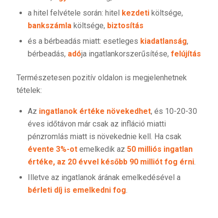
a hitel felvétele során: hitel
kezdeti
költsége,
bankszámla
költsége,
biztosítás
és a bérbeadás miatt: esetleges
kiadatlanság
,
bérbeadás,
adó
ja ingatlankorszerűsítése,
felújítás
Természetesen pozitív oldalon is megjelenhetnek
tételek:
Az
ingatlanok értéke növekedhet
, és 10-20-30
éves időtávon már csak az infláció miatti
pénzromlás miatt is növekednie kell. Ha csak
évente 3%-ot
emelkedik az
50 milliós ingatlan
értéke, az 20 évvel később 90 milliót fog érni
.
Illetve az ingatlanok árának emelkedésével a
bérleti díj is emelkedni fog
.