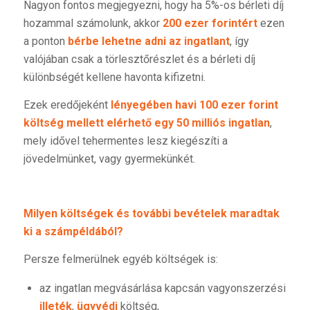
Nagyon fontos megjegyezni, hogy ha 5%-os bérleti díj
hozammal számolunk, akkor
200 ezer forintért
ezen
a ponton
bérbe lehetne adni az ingatlant
, így
valójában csak a törlesztőrészlet és a bérleti díj
különbségét kellene havonta kifizetni.
Ezek eredőjeként
lényegében havi 100 ezer forint
költség mellett elérhető egy 50 milliós ingatlan
,
mely idővel tehermentes lesz kiegészíti a
jövedelmünket, vagy gyermekünkét.
Milyen költségek és további bevételek maradtak
ki a számpéldából?
Persze felmerülnek egyéb költségek is:
az ingatlan megvásárlása kapcsán vagyonszerzési
illeték
,
ügyvédi
költség,