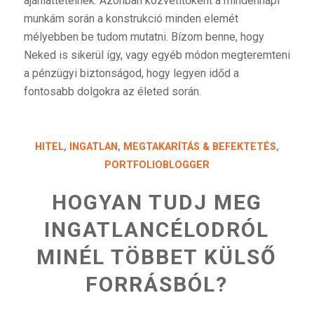
ajánlattételnek. Azonban közvetítőként a mindennapi
munkám során a konstrukció minden elemét
mélyebben be tudom mutatni. Bízom benne, hogy
Neked is sikerül így, vagy egyéb módon megteremteni
a pénzügyi biztonságod, hogy legyen időd a
fontosabb dolgokra az életed során.
HITEL
,
INGATLAN
,
MEGTAKARÍTÁS & BEFEKTETÉS
,
PORTFOLIOBLOGGER
HOGYAN TUDJ MEG
INGATLANCÉLODRÓL
MINÉL TÖBBET KÜLSŐ
FORRÁSBÓL?