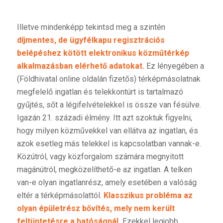
Illetve mindenképp tekintsd meg a szintén
díjmentes, de ügyfélkapu regisztrációs
belépéshez kötött
elektronikus
közműtérkép
alkalmazásban elérhető adatokat.
Ez lényegében a
(Földhivatal online oldalán fizetős) térképmásolatnak
megfelelő ingatlan és telekkontúrt is tartalmazó
gyűjtés, sőt a légifelvételekkel is össze van fésülve.
Igazán 21. századi élmény. Itt azt szoktuk figyelni,
hogy milyen közművekkel van ellátva az ingatlan, és
azok esetleg más telekkel is kapcsolatban vannak-e.
Közútról, vagy közforgalom számára megnyitott
magánútról, megközelíthető-e az ingatlan. A telken
van-e olyan ingatlanrész, amely esetében a valóság
eltér a térképmásolattól.
Klasszikus probléma az
olyan épületrész bővítés, mely nem került
feltüntetésre a hatóságnál.
Ezekkel legjobb