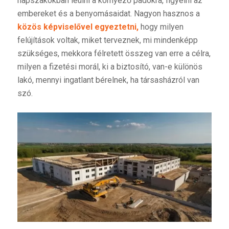
napszakokban leülni a környező padokra, figyelni az
embereket és a benyomásaidat. Nagyon hasznos a
közös képviselővel egyeztetni,
hogy milyen
felújítások voltak, miket terveznek, mi mindenképp
szükséges, mekkora félretett összeg van erre a célra,
milyen a fizetési morál, ki a biztosító, van-e különös
lakó, mennyi ingatlant bérelnek, ha társasházról van
szó.