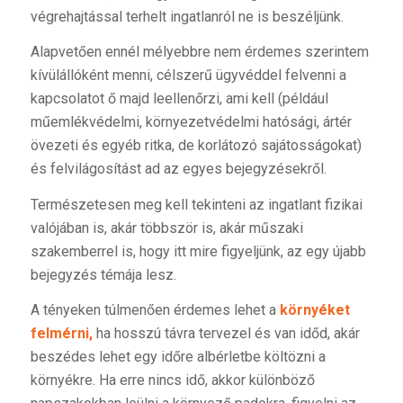
végrehajtással terhelt ingatlanról ne is beszéljünk.
Alapvetően ennél mélyebbre nem érdemes szerintem
kívülállóként menni, célszerű ügyvéddel felvenni a
kapcsolatot ő majd leellenőrzi, ami kell (például
műemlékvédelmi, környezetvédelmi hatósági, ártér
övezeti és egyéb ritka, de korlátozó sajátosságokat)
és felvilágosítást ad az egyes bejegyzésekről.
Természetesen meg kell tekinteni az ingatlant fizikai
valójában is, akár többször is, akár műszaki
szakemberrel is, hogy itt mire figyeljünk, az egy újabb
bejegyzés témája lesz.
A tényeken túlmenően érdemes lehet a
környéket
felmérni,
ha hosszú távra tervezel és van időd, akár
beszédes lehet egy időre albérletbe költözni a
környékre. Ha erre nincs idő, akkor különböző