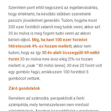
Szerintem pont ettől nagyszerű az ingatlanvásárlás,
hogy értéktartó, ha későbbi időkben szeretnénk
passzív jövedelmet generálni. Tudom, hogyha most
200 ezer forintból valamit meg tudok venni, akkor azt
30 év múlva is meg fogom tudni venni az akkori
bérleti díjból
. Míg, ha havi 100 ezer forintot
félreteszek 4%-os hozam mellett
, akkor nem
tudom, hogy az így
30 év alatt összegyűlt 69 millió
forint
30 év múlva mire lesz elég (5%-os hozam
mellett is „csak ” 83 millió lenne). 30 éve 20 forint volt
egy gombóc fagyi, emlékszem 100 forintból 5
gombócot vettünk.
Záró gondolatok
Remélem ad számodra perspektívát a fenti
számpélda, mely természetesen nem minősül