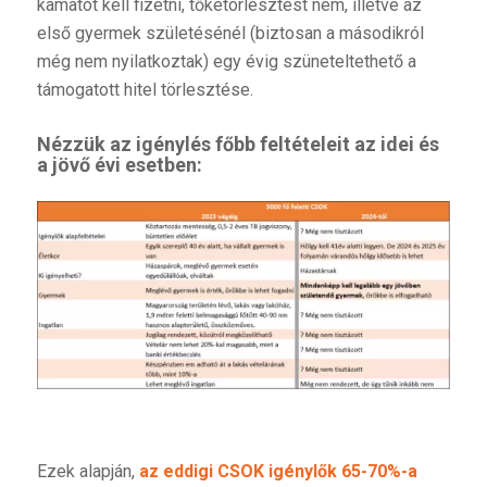
kamatot kell fizetni, tőketörlesztést nem, illetve az
első gyermek születésénél (biztosan a másodikról
még nem nyilatkoztak) egy évig szüneteltethető a
támogatott hitel törlesztése.
Nézzük az igénylés főbb feltételeit az idei és
a jövő évi esetben:
Ezek alapján,
az eddigi CSOK igénylők 65-70%-a