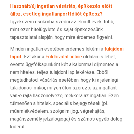
Használt/új ingatlan vásárlás, építkezés előtt
állsz, esetleg ingatlanportfóliót építesz?
Igyekszem csokorba szedni az elmúlt évek, több,
mint ezer hitelügylete és saját építkezésünk
tapasztalatai alapján, hogy mire érdemes figyelni.
Minden ingatlan esetében érdemes lekérni a
tulajdoni
lapot.
Ezt akár a
Földhivatal online
oldalán is lehet,
évente ügyfélkapunként két alkalommal díjmentes a
nem hiteles, teljes tulajdoni lap lekérése. Ebből
megtudhatod, vásárlás esetében, hogy ki a jelenlegi
tulajdonos, mikor, milyen úton szerezte az ingatlant,
van-e rajta haszonélvező, mekkora az ingatlan. Ezen
túlmenően a hitelek, speciális bejegyzések (pl.
műemlékvédelem, szolgalmi jog, végrehajtás,
magánszemély jelzálogjoga) és számos egyéb dolog
kiderül.