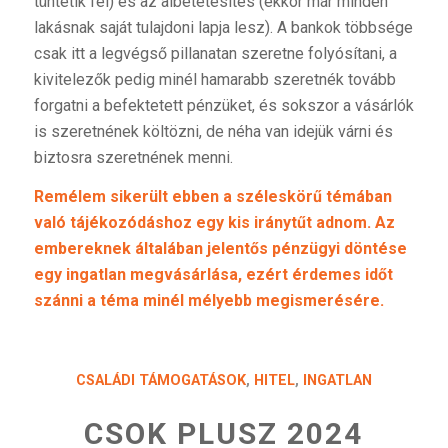
tüntetik fel) és az albetétesítés (ekkor már minden
lakásnak saját tulajdoni lapja lesz). A bankok többsége
csak itt a legvégső pillanatan szeretne folyósítani, a
kivitelezők pedig minél hamarabb szeretnék tovább
forgatni a befektetett pénzüket, és sokszor a vásárlók
is szeretnének költözni, de néha van idejük várni és
biztosra szeretnének menni.
Remélem sikerült ebben a széleskörű témában
való tájékozódáshoz egy kis iránytűt adnom. Az
embereknek általában jelentős pénzügyi döntése
egy ingatlan megvásárlása, ezért érdemes időt
szánni a téma minél mélyebb megismerésére.
CSALÁDI TÁMOGATÁSOK
,
HITEL
,
INGATLAN
CSOK PLUSZ 2024