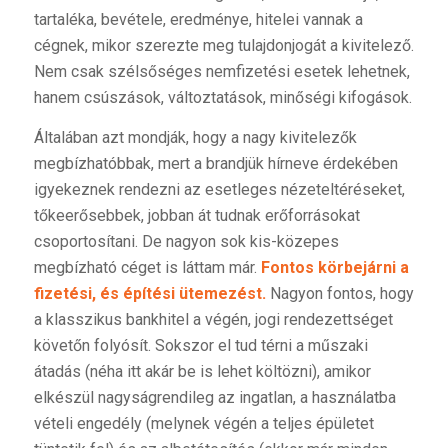
tartaléka, bevétele, eredménye, hitelei vannak a
cégnek, mikor szerezte meg tulajdonjogát a kivitelező.
Nem csak szélsőséges nemfizetési esetek lehetnek,
hanem csúszások, változtatások, minőségi kifogások.
Általában azt mondják, hogy a nagy kivitelezők
megbízhatóbbak, mert a brandjük hírneve érdekében
igyekeznek rendezni az esetleges nézeteltéréseket,
tőkeerősebbek, jobban át tudnak erőforrásokat
csoportosítani. De nagyon sok kis-közepes
megbízható céget is láttam már.
Fontos körbejárni a
fizetési, és építési ütemezést.
Nagyon fontos, hogy
a klasszikus bankhitel a végén, jogi rendezettséget
követőn folyósít. Sokszor el tud térni a műszaki
átadás (néha itt akár be is lehet költözni), amikor
elkészül nagyságrendileg az ingatlan, a használatba
vételi engedély (melynek végén a teljes épületet