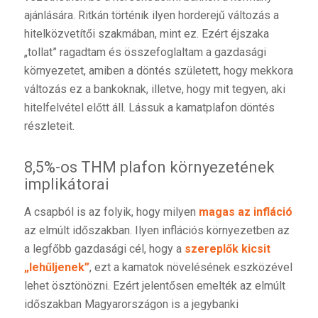
ajánlására. Ritkán történik ilyen horderejű változás a
hitelközvetítői szakmában, mint ez. Ezért éjszaka
„tollat” ragadtam és összefoglaltam a gazdasági
környezetet, amiben a döntés született, hogy mekkora
változás ez a bankoknak, illetve, hogy mit tegyen, aki
hitelfelvétel előtt áll. Lássuk a kamatplafon döntés
részleteit.
8,5%-os THM plafon környezetének
implikátorai
A csapból is az folyik, hogy milyen
magas az infláció
az elmúlt időszakban. Ilyen inflációs környezetben az
a legfőbb gazdasági cél, hogy a
szereplők kicsit
„lehűljenek”
, ezt a kamatok növelésének eszközével
lehet ösztönözni. Ezért jelentősen emelték az elmúlt
időszakban Magyarországon is a jegybanki