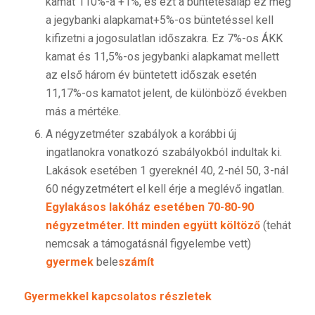
kamat 110%-a +1%, és ezt a büntetésalap ez még
a jegybanki alapkamat+5%-os büntetéssel kell
kifizetni a jogosulatlan időszakra. Ez 7%-os ÁKK
kamat és 11,5%-os jegybanki alapkamat mellett
az első három év büntetett időszak esetén
11,17%-os kamatot jelent, de különböző években
más a mértéke.
A négyzetméter szabályok a korábbi új
ingatlanokra vonatkozó szabályokból indultak ki.
Lakások esetében 1 gyereknél 40, 2-nél 50, 3-nál
60 négyzetmétert el kell érje a meglévő ingatlan.
Egylakásos lakóház esetében 70-80-90
négyzetméter. Itt minden együtt költöző
(tehát
nemcsak a támogatásnál figyelembe vett)
gyermek
bele
számít
Gyermekkel kapcsolatos részletek