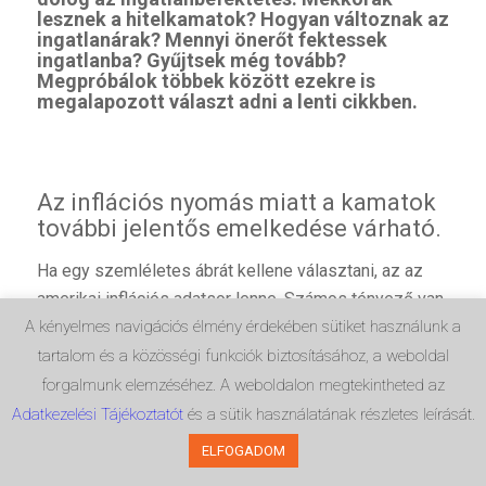
lesznek a hitelkamatok? Hogyan változnak az
ingatlanárak? Mennyi önerőt fektessek
ingatlanba? Gyűjtsek még tovább?
Megpróbálok többek között ezekre is
megalapozott választ adni a lenti cikkben.
Az inflációs nyomás miatt a kamatok
további jelentős emelkedése várható.
Ha egy szemléletes ábrát kellene választani, az az
amerikai inflációs adatsor lenne. Számos tényező van,
amely nemzetközi szinten is az árak emelkedését
A kényelmes navigációs élmény érdekében sütiket használunk a
támogatja, mint például:
tartalom és a közösségi funkciók biztosításához, a weboldal
forgalmunk elemzéséhez. A weboldalon megtekintheted az
Az üzemanyag és a nyersanyagok árának
Adatkezelési Tájékoztatót
és a sütik használatának részletes leírását.
emelkedése.
ELFOGADOM
A COVID alatt felhalmozott veszteségek