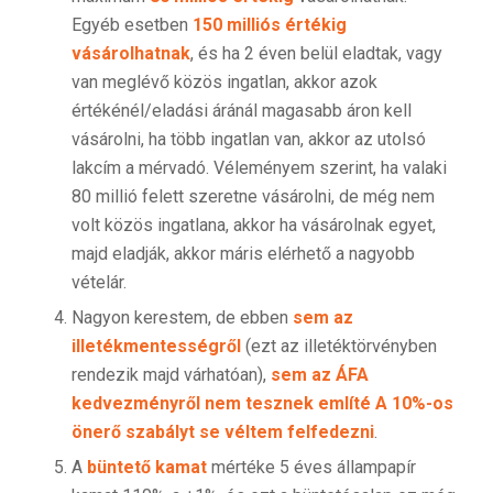
Egyéb esetben
150 milliós értékig
vásárolhatnak
, és ha 2 éven belül eladtak, vagy
van meglévő közös ingatlan, akkor azok
értékénél/eladási áránál magasabb áron kell
vásárolni, ha több ingatlan van, akkor az utolsó
lakcím a mérvadó. Véleményem szerint, ha valaki
80 millió felett szeretne vásárolni, de még nem
volt közös ingatlana, akkor ha vásárolnak egyet,
majd eladják, akkor máris elérhető a nagyobb
vételár.
Nagyon kerestem, de ebben
sem az
illetékmentességről
(ezt az illetéktörvényben
rendezik majd várhatóan),
sem az ÁFA
kedvezményről nem tesznek említé
A 10%-os
önerő szabályt se véltem felfedezni
.
A
büntető kamat
mértéke 5 éves állampapír