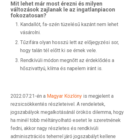
Mit lehet már most érezni és milyen
változások zajlanak le az ingatlanpiacon
fokozatosan?
Kandallót, fa-szén tüzelésű kazánt nem lehet
vásárolni.
Tűzifára olyan hosszú lett az előjegyzési sor,
hogy talán tél előtt ki se érnek vele.
Rendkívüli módon megnőtt az érdeklődés a
hőszivattyú, klíma és napelem iránt is.
2022.07.21-én a
Magyar Közlöny
is megjelent a
rezsicsökkentés részleteivel. A rendeletek,
jogszabályok megalkotásánál örökös dilemma, hogy
ha minél több méltányolható esetet le szeretnének
fedni, akkor nagy részletes és rendkívüli
adminisztrációs teherrel járó jogszabályt kellene