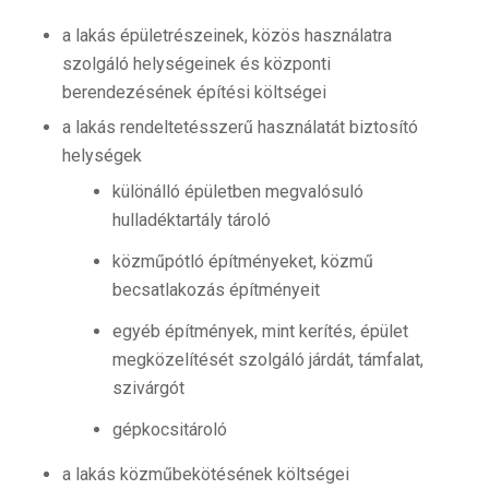
a lakás épületrészeinek, közös használatra
szolgáló helységeinek és központi
berendezésének építési költségei
a lakás rendeltetésszerű használatát biztosító
helységek
különálló épületben megvalósuló
hulladéktartály tároló
közműpótló építményeket, közmű
becsatlakozás építményeit
egyéb építmények, mint kerítés, épület
megközelítését szolgáló járdát, támfalat,
szivárgót
gépkocsitároló
a lakás közműbekötésének költségei