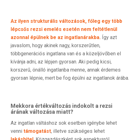
Az ilyen strukturális változások, főleg egy több
lépcsős rezsi emelés esetén nem feltétlenül
azonnal épülnek be az ingatlanárakba.
Így azt
javaslom, hogy akinek nagy, korszerűtlen,
többgenerációs ingatlana van és a közeljövőben el
kívánja adni, az lépjen gyorsan. Aki pedig kicsi,
korszerű, önálló ingatlanba menne, annak érdemes
gyorsan lépnie, mert be fog épülni az ingatlanok árába.
Mekkora értékváltozás indokolt a rezsi
árának változása miatt?
Az ingatlan váltáshoz sok esetben igénybe lehet
venni
támogatást
, illetve szükséges lehet
lakáshitel
. Közgazdászként sok aspektusról