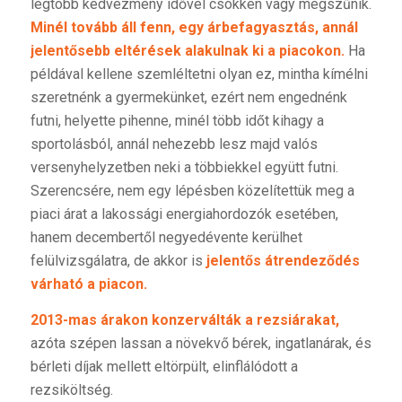
legtöbb kedvezmény idővel csökken vagy megszűnik.
Minél tovább áll fenn, egy árbefagyasztás, annál
jelentősebb eltérések alakulnak ki a piacokon.
Ha
példával kellene szemléltetni olyan ez, mintha kímélni
szeretnénk a gyermekünket, ezért nem engednénk
futni, helyette pihenne, minél több időt kihagy a
sportolásból, annál nehezebb lesz majd valós
versenyhelyzetben neki a többiekkel együtt futni.
Szerencsére, nem egy lépésben közelítettük meg a
piaci árat a lakossági energiahordozók esetében,
hanem decembertől negyedévente kerülhet
felülvizsgálatra, de akkor is
jelentős átrendeződés
várható a piacon.
2013-mas árakon konzerválták a rezsiárakat,
azóta szépen lassan a növekvő bérek, ingatlanárak, és
bérleti díjak mellett eltörpült, elinflálódott a
rezsiköltség.