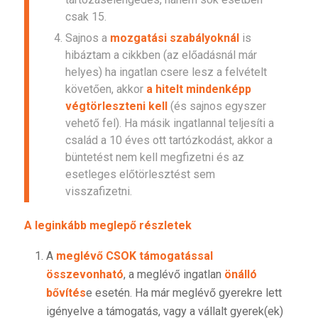
csak 15.
Sajnos a
mozgatási szabályoknál
is
hibáztam a cikkben (az előadásnál már
helyes) ha ingatlan csere lesz a felvételt
követően, akkor
a hitelt mindenképp
végtörleszteni kell
(és sajnos egyszer
vehető fel). Ha másik ingatlannal teljesíti a
család a 10 éves ott tartózkodást, akkor a
büntetést nem kell megfizetni és az
esetleges előtörlesztést sem
visszafizetni.
A leginkább meglepő részletek
A
meglévő CSOK támogatással
összevonható
, a meglévő ingatlan
önálló
bővítés
e esetén. Ha már meglévő gyerekre lett
igényelve a támogatás, vagy a vállalt gyerek(ek)