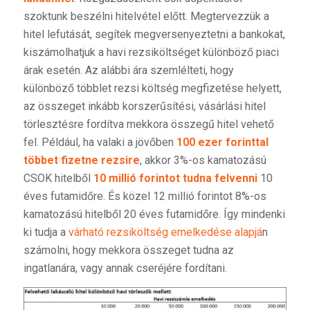
szoktunk beszélni hitelvétel előtt. Megtervezzük a
hitel lefutását, segítek megversenyeztetni a bankokat,
kiszámolhatjuk a havi rezsiköltséget különböző piaci
árak esetén. Az alábbi ára szemlélteti, hogy
különböző többlet rezsi költség megfizetése helyett,
az összeget inkább korszerűsítési, vásárlási hitel
törlesztésre fordítva mekkora összegű hitel vehető
fel. Például, ha valaki a jövőben
100 ezer forinttal
többet fizetne rezsire
, akkor 3%-os kamatozású
CSOK hitelből
10 millió forintot tudna felvenni
10
éves futamidőre. És közel 12 millió forintot 8%-os
kamatozású hitelből 20 éves futamidőre. Így mindenki
ki tudja a
várható rezsiköltség emelkedése alapjá
n
számolni, hogy mekkora összeget tudna az
ingatlanára, vagy annak cseréjére fordítani.