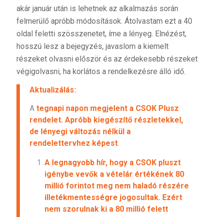
akár január után is lehetnek az alkalmazás során
felmerülő apróbb módosítások. Átolvastam ezt a 40
oldal feletti szösszenetet, íme a lényeg. Elnézést,
hosszú lesz a bejegyzés, javaslom a kiemelt
részeket olvasni először és az érdekesebb részeket
végigolvasni, ha korlátos a rendelkezésre álló idő.
Aktualizálás:
A
tegnapi napon megjelent a CSOK Plusz
rendelet
. Apróbb kiegészítő részletekkel,
de lényegi változás nélkül a
rendelettervhez
képest
.
A legnagyobb hír, hogy a CSOK pluszt
igénybe vevők a vételár értékének 80
millió forintot meg nem haladó részére
illetékmentességre jogosultak. Ezért
nem szorulnak ki a 80 millió felett