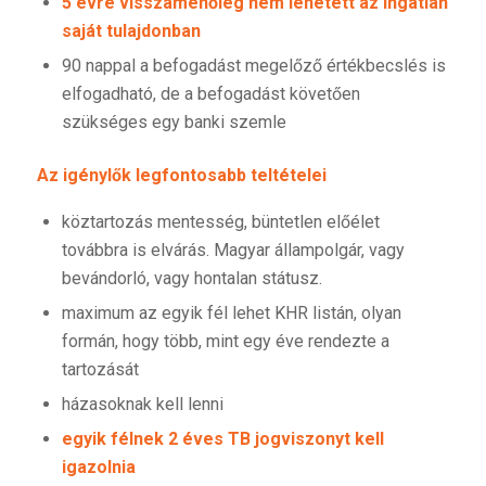
5 évre visszamenőleg nem lehetett az ingatlan
saját tulajdonban
90 nappal a befogadást megelőző értékbecslés is
elfogadható, de a befogadást követően
szükséges egy banki szemle
Az igénylők legfontosabb teltételei
köztartozás mentesség, büntetlen előélet
továbbra is elvárás. Magyar állampolgár, vagy
bevándorló, vagy hontalan státusz.
maximum az egyik fél lehet KHR listán, olyan
formán, hogy több, mint egy éve rendezte a
tartozását
házasoknak kell lenni
egyik félnek 2 éves TB jogviszonyt kell
igazolnia