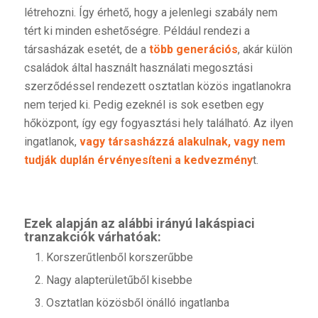
létrehozni. Így érhető, hogy a jelenlegi szabály nem
tért ki minden eshetőségre. Például rendezi a
társasházak esetét, de a
több generációs
, akár külön
családok által használt használati megosztási
szerződéssel rendezett osztatlan közös ingatlanokra
nem terjed ki. Pedig ezeknél is sok esetben egy
hőközpont, így egy fogyasztási hely található. Az ilyen
ingatlanok,
vagy társasházzá alakulnak, vagy nem
tudják duplán érvényesíteni a kedvezmény
t.
Ezek alapján az alábbi irányú lakáspiaci
tranzakciók várhatóak:
Korszerűtlenből korszerűbbe
Nagy alapterületűből kisebbe
Osztatlan közösből önálló ingatlanba