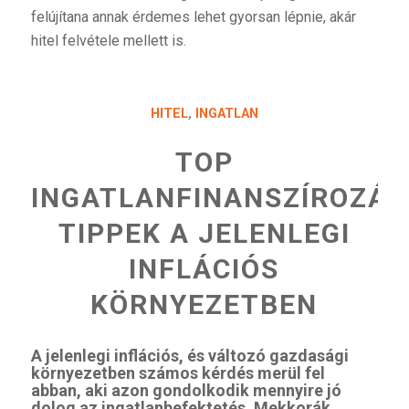
felújítana annak érdemes lehet gyorsan lépnie, akár
hitel felvétele mellett is.
HITEL
,
INGATLAN
TOP
INGATLANFINANSZÍROZÁS
TIPPEK A JELENLEGI
INFLÁCIÓS
KÖRNYEZETBEN
A jelenlegi inflációs, és változó gazdasági
környezetben számos kérdés merül fel
abban, aki azon gondolkodik mennyire jó
dolog az ingatlanbefektetés. Mekkorák