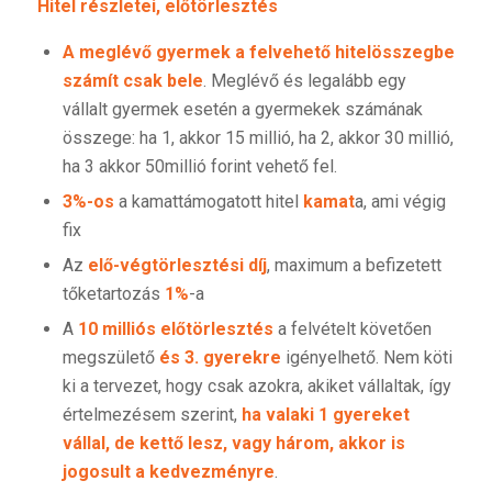
Hitel részletei, előtörlesztés
A meglévő gyermek a felvehető hitelösszegbe
számít csak bele
. Meglévő és legalább egy
vállalt gyermek esetén a gyermekek számának
összege: ha 1, akkor 15 millió, ha 2, akkor 30 millió,
ha 3 akkor 50millió forint vehető fel.
3%-os
a kamattámogatott hitel
kamat
a, ami végig
fix
Az
elő-végtörlesztési díj
, maximum a befizetett
tőketartozás
1%
-a
A
10 milliós előtörlesztés
a felvételt követően
megszülető
és 3. gyerekre
igényelhető. Nem köti
ki a tervezet, hogy csak azokra, akiket vállaltak, így
értelmezésem szerint,
ha valaki 1 gyereket
vállal, de kettő lesz, vagy három, akkor is
jogosult a kedvezményre
.