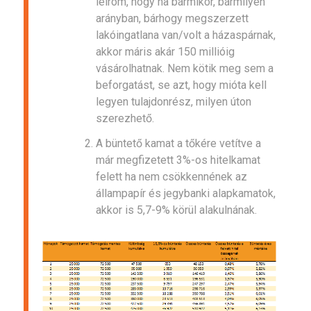
leírom, hogy ha bármikor, bármilyen
arányban, bárhogy megszerzett
lakóingatlana van/volt a házaspárnak,
akkor máris akár 150 millióig
vásárolhatnak. Nem kötik meg sem a
beforgatást, se azt, hogy mióta kell
legyen tulajdonrész, milyen úton
szerezhető.
A büntető kamat a tőkére vetítve a
már megfizetett 3%-os hitelkamat
felett ha nem csökkennének az
állampapír és jegybanki alapkamatok,
akkor is 5,7-9% körül alakulnának.