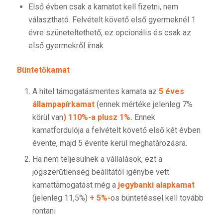
Első évben csak a kamatot kell fizetni, nem
választható. Felvételt követő első gyermeknél 1
évre szüneteltethető, ez opcionális és csak az
első gyermekről írnak
Büntetőkamat
A hitel támogatásmentes kamata az
5 éves
állampapírkamat
(ennek mértéke jelenleg 7%
körül van
) 110%-a plusz 1%.
Ennek
kamatfordulója a felvételt követő első két évben
évente, majd 5 évente kerül meghatározásra.
Ha nem teljesülnek a vállalások, ezt a
jogszerűtlenség beálltától igénybe vett
kamattámogatást még a
jegybanki alapkamat
(jelenleg 11,5%)
+ 5%-
os büntetéssel kell tovább
rontani