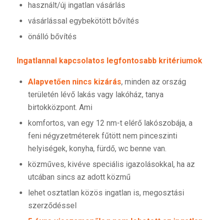
használt/új ingatlan vásárlás
vásárlással egybekötött bővítés
önálló bővítés
Ingatlannal kapcsolatos legfontosabb kritériumok
Alapvetően nincs kizárás
, minden az ország
területén lévő lakás vagy lakóház, tanya
birtokközpont. Ami
komfortos, van egy 12 nm-t elérő lakószobája, a
feni négyzetméterek fűtött nem pinceszinti
helyiségek, konyha, fürdő, wc benne van.
közműves, kivéve speciális igazolásokkal, ha az
utcában sincs az adott közmű
lehet osztatlan közös ingatlan is, megosztási
szerződéssel