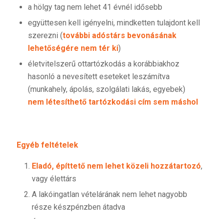
a hölgy tag nem lehet 41 évnél idősebb
együttesen kell igényelni, mindketten tulajdont kell
szerezni (
további adóstárs bevonásának
lehetőségére nem tér ki
)
életvitelszerű ottartózkodás a korábbiakhoz
hasonló a nevesített eseteket leszámítva
(munkahely, ápolás, szolgálati lakás, egyebek)
nem létesíthető tartózkodási cím sem máshol
Egyéb feltételek
Eladó, építtető nem lehet közeli hozzátartozó
,
vagy élettárs
A lakóingatlan vételárának nem lehet nagyobb
része készpénzben átadva