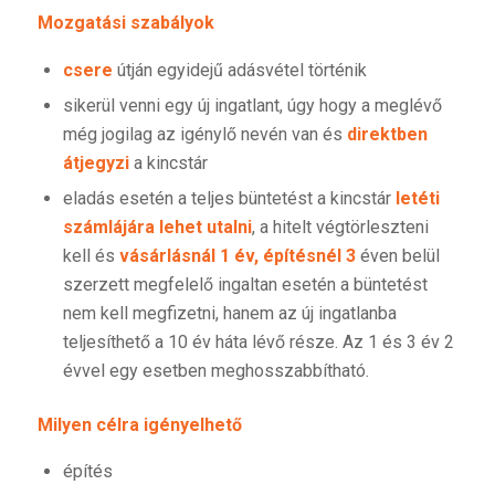
Mozgatási szabályok
csere
útján egyidejű adásvétel történik
sikerül venni egy új ingatlant, úgy hogy a meglévő
még jogilag az igénylő nevén van és
direktben
átjegyzi
a kincstár
eladás esetén a teljes büntetést a kincstár
letéti
számlájára lehet utalni
, a hitelt végtörleszteni
kell és
vásárlásnál 1 év, építésnél 3
éven belül
szerzett megfelelő ingaltan esetén a büntetést
nem kell megfizetni, hanem az új ingatlanba
teljesíthető a 10 év háta lévő része. Az 1 és 3 év 2
évvel egy esetben meghosszabbítható.
Milyen célra igényelhető
építés