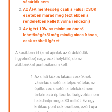
vásárlók sem.
Az ÁFA mentesség csak a Falusi CSOK
esetében marad meg (ezt ebben a
rendeletben kellett volna rendezni)
Az ígért 10%-os minimum önerő
lehetőségéről még mindig nincs írásos,
csak szóbeli ígéret.
A korábban írt (amit ajánlok az érdeklődők
figyelmébe) nagyrészt helytálló, de az
alábbiakkal pontosítanom kell:
Az első közös lakásszerzőknek
vásárlás esetén a teljes vételár, az
építkezés esetén a telekárat nem
tartalmazó építési költségvetés nem
haladhatja meg a 80 milliót. Ez egy
kritikus pont sok esetben, ezért újra