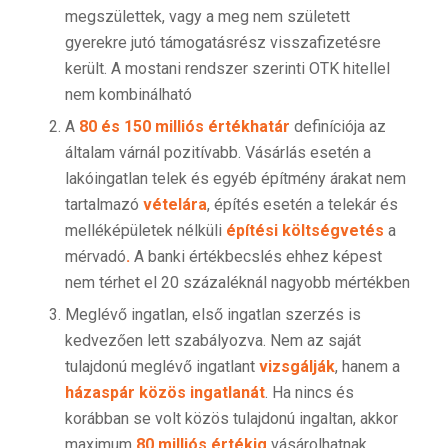
megszülettek, vagy a meg nem született
gyerekre jutó támogatásrész visszafizetésre
került. A mostani rendszer szerinti OTK hitellel
nem kombinálható
A
80 és 150 milliós értékhatár
definíciója az
általam várnál pozitívabb. Vásárlás esetén a
lakóingatlan telek és egyéb építmény árakat nem
tartalmazó
vételára
, építés esetén a telekár és
melléképületek nélküli
építési költségvetés
a
mérvadó
.
A banki értékbecslés ehhez képest
nem térhet el 20 százaléknál nagyobb mértékben
Meglévő ingatlan, első ingatlan szerzés is
kedvezően lett szabályozva. Nem az saját
tulajdonú meglévő ingatlant
vizsgálják
, hanem a
házaspár közös ingatlanát
. Ha nincs és
korábban se volt közös tulajdonú ingaltan, akkor
maximum
80 milliós értékig
vásárolhatnak.