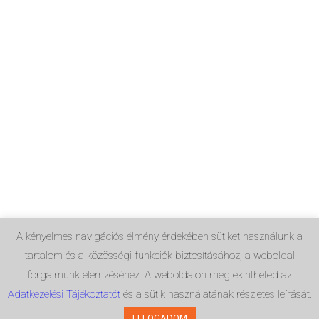
A kényelmes navigációs élmény érdekében sütiket használunk a
tartalom és a közösségi funkciók biztosításához, a weboldal
forgalmunk elemzéséhez. A weboldalon megtekintheted az
Adatkezelési Tájékoztatót
és a sütik használatának részletes leírását.
ELFOGADOM