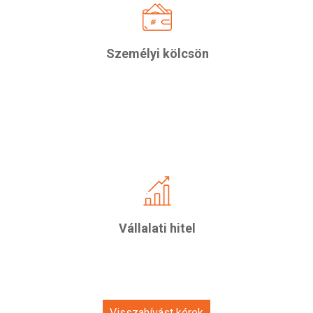
jellemzően magasabb kamatozású,
rövidebb maximális futamidejű hitelek,
akár 10 millió
melyet egyes bankok
Személyi kölcsön
forintig is nyújtanak megfelelő
jövedelem mellett.
A bankok már kis- és
középvállalkozásoknak is kínálnak
Nyereséges
„sztenderd” termékeket.
működés és 100-200 milliós
felett pedig
árbevétel
Vállalati hitel
számlavezetés
versenyeztethetőek
tekintetében.
és kamat
Visszahívást kérek