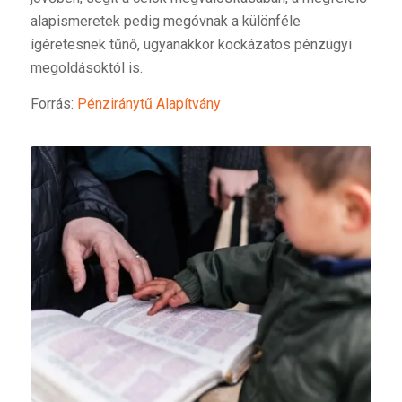
alapismeretek pedig megóvnak a különféle
ígéretesnek tűnő, ugyanakkor kockázatos pénzügyi
megoldásoktól is.
Forrás:
Pénziránytű Alapítvány