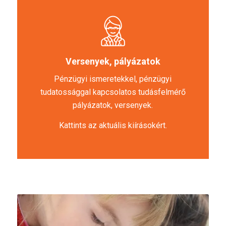
Versenyek, pályázatok
Pénzügyi ismeretekkel, pénzügyi
tudatossággal kapcsolatos tudásfelmérő
pályázatok, versenyek.
Kattints az aktuális kiírásokért.