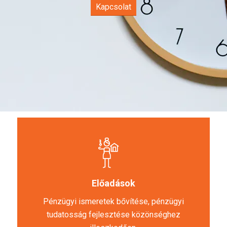
Kapcsolat
Előadások
Pénzügyi ismeretek bővítése, pénzügyi
tudatosság fejlesztése közönséghez