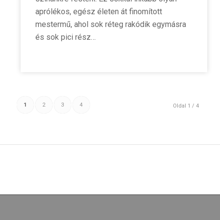
aprólékos, egész életen át finomított
mestermű, ahol sok réteg rakódik egymásra
és sok pici rész…
1
2
3
4
Oldal 1 / 4