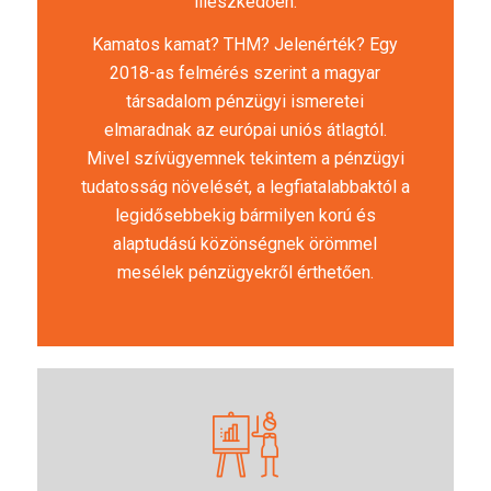
illeszkedően.
Kamatos kamat? THM? Jelenérték? Egy
2018-as felmérés szerint a magyar
társadalom pénzügyi ismeretei
elmaradnak az európai uniós átlagtól.
Mivel szívügyemnek tekintem a pénzügyi
tudatosság növelését, a legfiatalabbaktól a
legidősebbekig bármilyen korú és
alaptudású közönségnek örömmel
mesélek pénzügyekről érthetően.