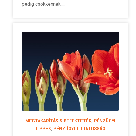
pedig csökkennek.…
MEGTAKARÍTÁS & BEFEKTETÉS
,
PÉNZÜGYI
TIPPEK
,
PÉNZÜGYI TUDATOSSÁG