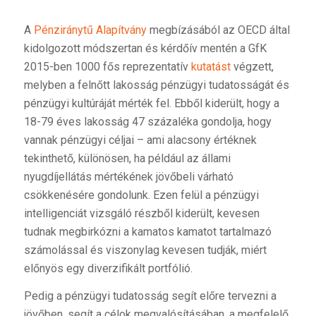
A
Pénziránytű Alapítvány
megbízásából az OECD által
kidolgozott módszertan és kérdőív mentén a GfK
2015-ben 1000 fős reprezentatív
kutatást
végzett,
melyben a felnőtt lakosság pénzügyi tudatosságát és
pénzügyi kultúráját mérték fel. Ebből kiderült, hogy a
18-79 éves lakosság 47 százaléka gondolja, hogy
vannak pénzügyi céljai – ami alacsony értéknek
tekinthető, különösen, ha például az állami
nyugdíjellátás mértékének jövőbeli várható
csökkenésére gondolunk. Ezen felül a pénzügyi
intelligenciát vizsgáló részből kiderült, kevesen
tudnak megbirkózni a kamatos kamatot tartalmazó
számolással és viszonylag kevesen tudják, miért
előnyös egy diverzifikált portfólió.
Pedig a pénzügyi tudatosság segít előre tervezni a
jövőben, segít a célok megvalósításában, a megfelelő