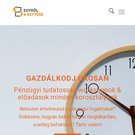
GAZDÁLKODJ OKOSAN
Pénzügyi tudatosság workshopok &
előadások minden korosztálynak
Nehezen értelmezed a pénzügyi fogalmakat?
Érdekelne, hogyan tudnál többet megtakarítani,
esetleg befektetni? Tarts velem!