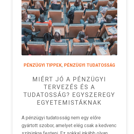
PÉNZÜGYI TIPPEK
,
PÉNZÜGYI TUDATOSSÁG
MIÉRT JÓ A PÉNZÜGYI
TERVEZÉS ÉS A
TUDATOSSÁG? EGYSZEREGY
EGYETEMISTÁKNAK
A pénzügyi tudatosság nem egy előre
gyártott szobor, amelyet elég csak a kedvenc
színünkre festeni. Ez sokkal inkább olyan