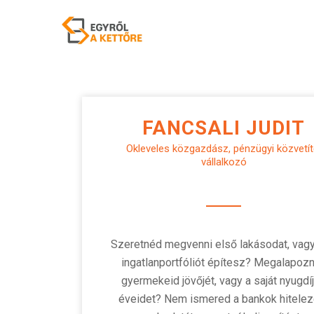
FANCSALI JUDIT
Okleveles közgazdász, pénzügyi közvetít
vállalkozó
Szeretnéd megvenni első lakásodat, vag
ingatlanportfóliót építesz? Megalapoz
gyermekeid jövőjét, vagy a saját nyugdí
éveidet? Nem ismered a bankok hitelez