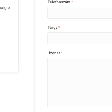
Telefonszám
*
tségre
Tárgy
*
Üzenet
*