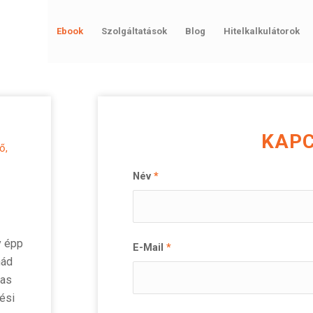
Ebook
Szolgáltatások
Blog
Hitelkalkulátorok
KAP
ő,
Név
*
y épp
E-Mail
*
nád
jas
ési