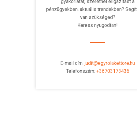
gyakorlatát, szeretnél eligazítást a
pénzügyekben, aktuális trendekben?
Segí
van szükséged?
Keress nyugodtan!
E-mail cím
:
judit@egyrolakettore.hu
Telefonszám:
+36703173436