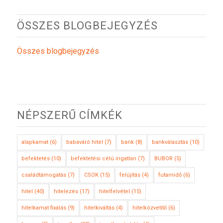
ÖSSZES BLOGBEJEGYZÉS
Összes blogbejegyzés
NÉPSZERŰ CÍMKÉK
alapkamat
(6)
babaváró hitel
(7)
bank
(8)
bankválasztás
(10)
befektetés
(10)
befektetési célú ingatlan
(7)
BUBOR
(5)
családtámogatás
(7)
CSOK
(15)
felújítás
(4)
futamidő
(6)
hitel
(40)
hitelezés
(17)
hitelfelvétel
(15)
hitelkamat fixálás
(9)
hitelkiváltás
(4)
hitelközvetítő
(6)