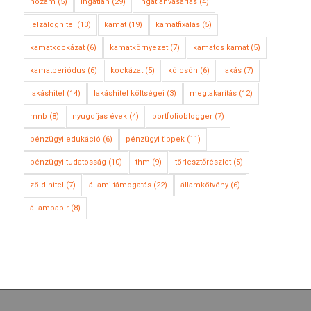
hozam
(5)
ingatlan
(29)
ingatlanvásárlás
(4)
jelzáloghitel
(13)
kamat
(19)
kamatfixálás
(5)
kamatkockázat
(6)
kamatkörnyezet
(7)
kamatos kamat
(5)
kamatperiódus
(6)
kockázat
(5)
kölcsön
(6)
lakás
(7)
lakáshitel
(14)
lakáshitel költségei
(3)
megtakarítás
(12)
mnb
(8)
nyugdíjas évek
(4)
portfolioblogger
(7)
pénzügyi edukáció
(6)
pénzügyi tippek
(11)
pénzügyi tudatosság
(10)
thm
(9)
törlesztőrészlet
(5)
zöld hitel
(7)
állami támogatás
(22)
államkötvény
(6)
állampapír
(8)