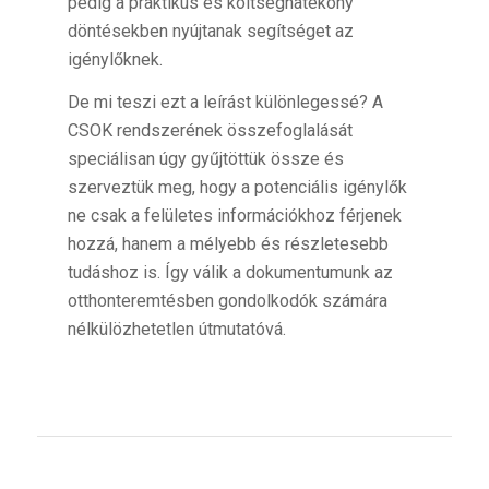
pedig a praktikus és költséghatékony
döntésekben nyújtanak segítséget az
igénylőknek.
De mi teszi ezt a leírást különlegessé? A
CSOK rendszerének összefoglalását
speciálisan úgy gyűjtöttük össze és
szerveztük meg, hogy a potenciális igénylők
ne csak a felületes információkhoz férjenek
hozzá, hanem a mélyebb és részletesebb
tudáshoz is. Így válik a dokumentumunk az
otthonteremtésben gondolkodók számára
nélkülözhetetlen útmutatóvá.