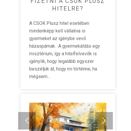
FIZETNI A CSOK PLUSZ
HITELRE?
A CSOK Plusz hitel esetében
mindenképp kell vállalnia is
gyermeket az igénybe vevő
házaspárnak. A gyermekáldás egy
misztérium, így a hitelfelvevők is
igénylik, hogy legalább egyszer
beszéljük át, hogy mi történne, ha
mégsem…