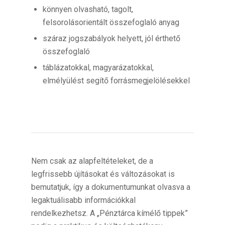
könnyen olvasható, tagolt,
felsorolásorientált összefoglaló anyag
száraz jogszabályok helyett, jól érthető
összefoglaló
táblázatokkal, magyarázatokkal,
elmélyülést segítő forrásmegjelölésekkel
Nem csak az alapfeltételeket, de a
legfrissebb újításokat és változásokat is
bemutatjuk, így a dokumentumunkat olvasva a
legaktuálisabb információkkal
rendelkezhetsz. A „Pénztárca kímélő tippek”