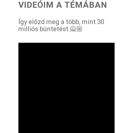
VIDEÓIM A TÉMÁBAN
Így előzd meg a több, mint 30
milliós büntetést 🙅🏼