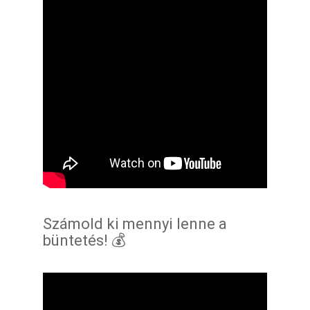
Számold ki mennyi lenne a
büntetés! 💰