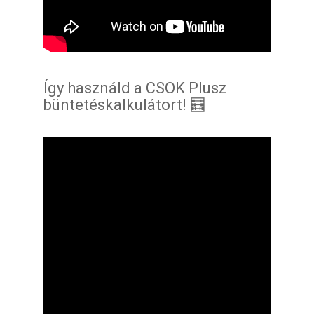
Így használd a CSOK Plusz
büntetés
kalkulátort! 🧮