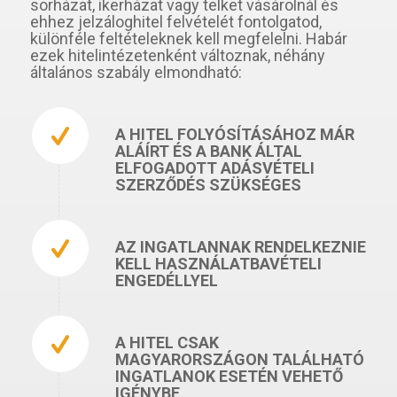
sorházat, ikerházat vagy telket vásárolnál és
ehhez jelzáloghitel felvételét fontolgatod,
különféle feltételeknek kell megfelelni. Habár
ezek hitelintézetenként változnak, néhány
általános szabály elmondható:
A HITEL FOLYÓSÍTÁSÁHOZ MÁR
ALÁÍRT ÉS A BANK ÁLTAL
ELFOGADOTT ADÁSVÉTELI
SZERZŐDÉS SZÜKSÉGES
AZ INGATLANNAK RENDELKEZNIE
KELL HASZNÁLATBAVÉTELI
ENGEDÉLLYEL
A HITEL CSAK
MAGYARORSZÁGON TALÁLHATÓ
INGATLANOK ESETÉN VEHETŐ
IGÉNYBE