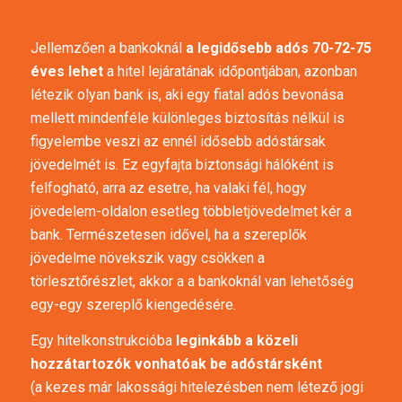
Jellemzően a bankoknál
a legidősebb adós 70-72-75
éves lehet
a hitel lejáratának időpontjában, azonban
létezik olyan bank is, aki egy fiatal adós bevonása
mellett mindenféle különleges biztosítás nélkül is
figyelembe veszi az ennél idősebb adóstársak
jövedelmét is. Ez egyfajta biztonsági hálóként is
felfogható, arra az esetre, ha valaki fél, hogy
jövedelem-oldalon esetleg többletjövedelmet kér a
bank. Természetesen idővel, ha a szereplők
jövedelme növekszik vagy csökken a
törlesztőrészlet, akkor a a bankoknál van lehetőség
egy-egy szereplő kiengedésére.
Egy hitelkonstrukcióba
leginkább a közeli
hozzátartozók vonhatóak be adóstársként
(a
kezes már lakossági hitelezésben nem létező jogi