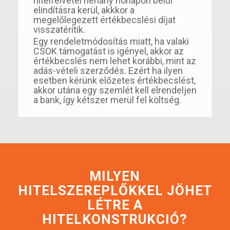
hitelfelvétel néhány hónapon belül
elindításra kerül, akkkor a
megelőlegezett értékbecslési díjat
visszatérítik.
Egy rendeletmódosítás miatt, ha valaki
CSOK támogatást is igényel, akkor az
értékbecslés nem lehet korábbi, mint az
adás-vételi szerződés. Ezért ha ilyen
esetben kérünk előzetes értékbecslést,
akkor utána egy szemlét kell elrendeljen
a bank, így kétszer merül fel költség.
MILYEN
HITELSZEREPLŐKKEL JÖHET
LÉTRE A
HITELKONSTRUKCIÓ?