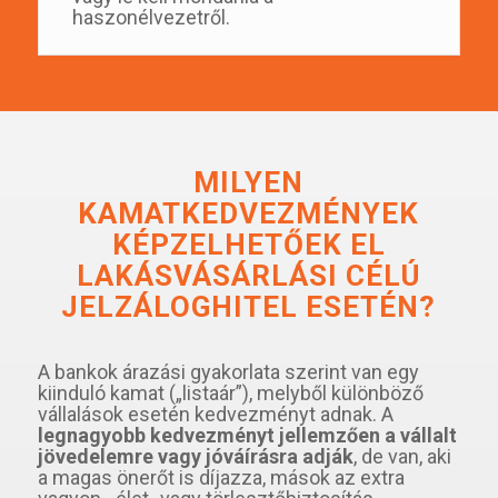
haszonélvezetről.
MILYEN
KAMATKEDVEZMÉNYEK
KÉPZELHETŐEK EL
LAKÁSVÁSÁRLÁSI CÉLÚ
JELZÁLOGHITEL ESETÉN?
A bankok árazási gyakorlata szerint van egy
kiinduló kamat („listaár”), melyből különböző
vállalások esetén kedvezményt adnak. A
legnagyobb kedvezményt jellemzően a vállalt
jövedelemre vagy jóváírásra adják
, de van, aki
a magas önerőt is díjazza, mások az extra