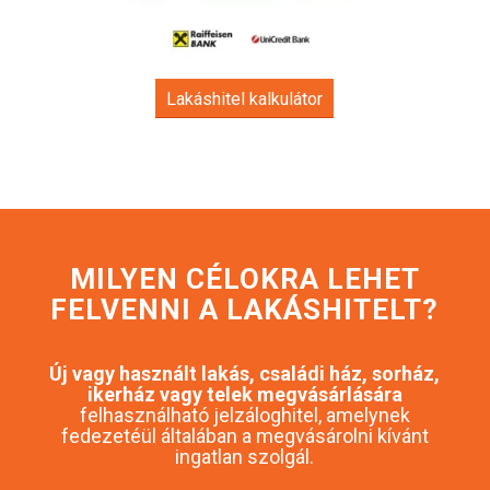
Lakáshitel kalkulátor
MILYEN CÉLOKRA LEHET
FELVENNI A LAKÁSHITELT?
Új vagy használt lakás, családi ház, sorház,
ikerház vagy telek megvásárlására
felhasználható jelzáloghitel, amelynek
fedezetéül általában a megvásárolni kívánt
ingatlan szolgál.