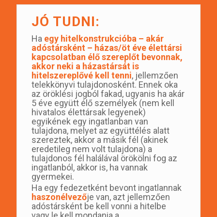
JÓ TUDNI:
Ha
egy hitelkonstrukcióba – akár
adóstársként – házas/öt éve élettársi
kapcsolatban élő szereplőt bevonnak,
akkor neki a házastársát is
hitelszereplővé kell tenni
, jellemzően
telekkönyvi tulajdonosként. Ennek oka
az öröklési jogból fakad, ugyanis ha akár
5 éve együtt élő személyek (nem kell
hivatalos élettársak legyenek)
egyikének egy ingatlanban van
tulajdona, melyet az együttélés alatt
szereztek, akkor a másik fél (akinek
eredetileg nem volt tulajdona) a
tulajdonos fél halálával örökölni fog az
ingatlanból, akkor is, ha vannak
gyermekei.
Ha egy fedezetként bevont ingatlannak
haszonélvező
je van, azt jellemzően
adóstársként be kell vonni a hitelbe
vagy le kell mondania a