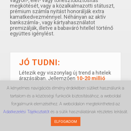
vagyon-, élet- vagy törlesztőbiztosítás
megkötését, vagy a közalkalmazotti státuszt,
prémium számla nyitást honorálják extra
kamatkedvezménnyel. Néhányan az aktív
bankszámla-, vagy kártyahasználatot
premizálják, illetve a babaváró hitellel történő
együttes igénylést.
JÓ TUDNI:
Létezik egy viszonylag új trend a hitelek
árazásában. Jellemzően
10-20 millió
forintos hitelösszeg felett a
A kényelmes navigációs élmény érdekében sütiket használunk a
bankokkal a hitelkamat
vonatkozásában egyedileg is lehet
tartalom és a közösségi funkciók biztosításához, a weboldal
alkudni
. Másik banki ajánlat
forgalmunk elemzéséhez. A weboldalon megtekintheted az
benyújtásával, jellemzően 1-2 nap alatt
e-mailben számos banknál tudok kérni
Adatkezelési Tájékoztatót
és a sütik használatának részletes leírását.
olyan egyedi kamatot, melyet az
ELFOGADOM
„utcáról” besétálva nem tudna egyetlen
ügyfél sem elérni. Olyan eset is van,