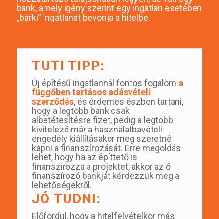
bank, amely igény szerint egy ingatlan esetében
„bárki” ingatlanát bevonja a hitelbe.
TUTI TIPP:
Új építésű ingatlannál fontos fogalom
a
függőben tartásos adásvételi
szerződés
, és érdemes észben tartani,
hogy a legtöbb bank csak
albetétesítésre fizet, pedig a legtöbb
kivitelező már a használatbavételi
engedély kiállításakor meg szeretné
kapni a finanszírozását. Erre megoldás
lehet, hogy ha az építtető is
finanszírozza a projektet, akkor az ő
finanszírozó bankját kérdezzük meg a
lehetőségekről.
JÓ TUDNI:
Előfordul, hogy a hitelfelvételkor más