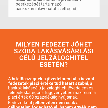
beérkezését tartalmazó
bankszámlakivonatot is elfogadja.
MILYEN FEDEZET JÖHET
SZÓBA LAKÁSVÁSÁRLÁSI
CÉLÚ JELZÁLOGHITEL
ESETÉN?
A
hitelösszegnek a jövedelmen túl a bevont
fedezetek piaci értéke tud határt szabni
, a
bankok lakáscélú jelzáloghitelt jövedelem és
településkategória függvényében maximum a
piaci érték 80 százalékáig nyújtanak.
Fedezetként
jellemzően nem csak a
célingatlan fogadható el, hanem egyéb, nem