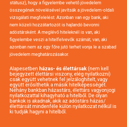
státusz
), hogy a figyelembe vehető jövedelem
összegének növelésével javítsák a jövedelem-oldali
vizsgálati megfelelést. Azonban van egy bank, aki
nem közeli hozzátartozót is hajlandó bevonni
adóstársként. A meglévő hiteleknél is van, aki
figyelembe veszi a hitelfelvevők számát, van, aki
azonban nem az egy főre jutó terhet vonja le a szabad
jövedelem meghatározásakor.
Alapesetben
házas- és élettársak
(nem kell
bejegyzett élettársi viszony, elég nyilatkozni)
csak együtt vehetnek fel jelzáloghitelt, vagy
együtt erősíthetik a másik hitelképességét.
Néhány bankban házastárs, élettárs vagyonjogi
nyilatkozattal kihagyható a hitelből. De olyan
bankok is akadnak, akik az adóstárs házas/
élettársát mindenféle külön nyilatkozat nélkül is
ki tudják hagyni a hitelből.