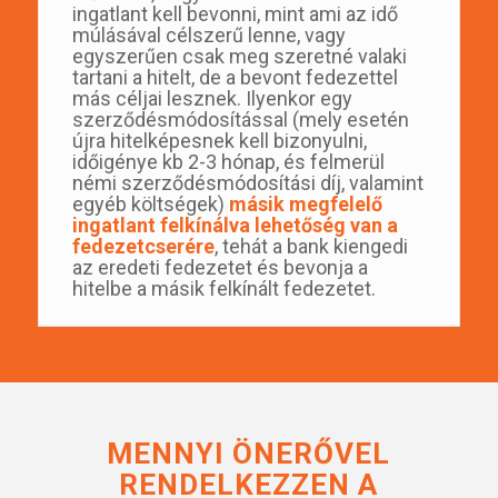
ingatlant kell bevonni, mint ami az idő
múlásával célszerű lenne, vagy
egyszerűen csak meg szeretné valaki
tartani a hitelt, de a bevont fedezettel
más céljai lesznek. Ilyenkor egy
szerződésmódosítással (mely esetén
újra hitelképesnek kell bizonyulni,
időigénye kb 2-3 hónap, és felmerül
némi szerződésmódosítási díj, valamint
egyéb költségek)
másik megfelelő
ingatlant felkínálva lehetőség van a
fedezetcserére
, tehát a bank kiengedi
az eredeti fedezetet és bevonja a
hitelbe a másik felkínált fedezetet.
MENNYI ÖNERŐVEL
RENDELKEZZEN A