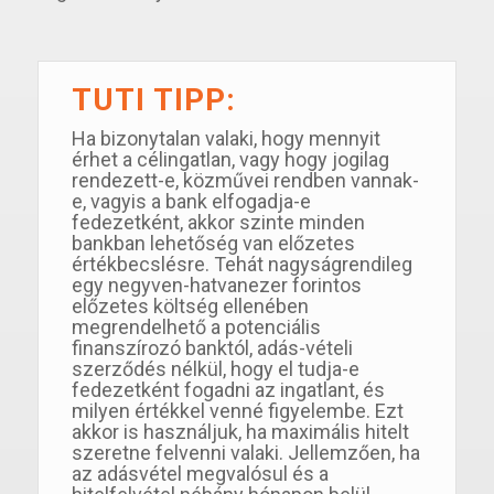
TUTI TIPP:
Ha bizonytalan valaki, hogy mennyit
érhet a célingatlan, vagy hogy jogilag
rendezett-e, közművei rendben vannak-
e, vagyis a bank elfogadja-e
fedezetként, akkor szinte minden
bankban lehetőség van előzetes
értékbecslésre. Tehát nagyságrendileg
egy negyven-hatvanezer forintos
előzetes költség ellenében
megrendelhető a potenciális
finanszírozó banktól, adás-vételi
szerződés nélkül, hogy el tudja-e
fedezetként fogadni az ingatlant, és
milyen értékkel venné figyelembe. Ezt
akkor is használjuk, ha maximális hitelt
szeretne felvenni valaki. Jellemzően, ha
az adásvétel megvalósul és a