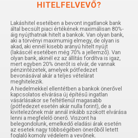
HITELFELVEVŐ?
Lakáshitel esetében a bevont ingatlanok bank
által becsült piaci értékének maximálisan 80%-
áig nyújthatnak hitelt a bankok. Van olyan bank,
aki a törvényi maximumig elmegy, de olyan is
akad, aki ennél kisebb arányú hitelt nyújt
(lakáscél esetében még 70% a jellemző). Van
olyan bank, akinél ez az állítás fordítva is igaz,
mert egyben 20% önerőt is elvár, de vannak
pénzintézetek, amelyek pótfedezet
bevonásával akár a teljes vételárat
meghitelezik.
A hiedelmekkel ellentétben a bankok önerővel
kapcsolatos elvárása új építésű ingatlan
vásárlásakor se feltétlenül magasabb
(pótfedezet esetén akár nulla forint), de a
kivitelezőnek már annál inkább szokott elvárása
lenni a megfelelő önerő. Viszont ha
belegondolunk, emelkedő eladási árak esetén
az esetek nagy többségében önerőből letett
foglaló komoly védelem a vevőnek.