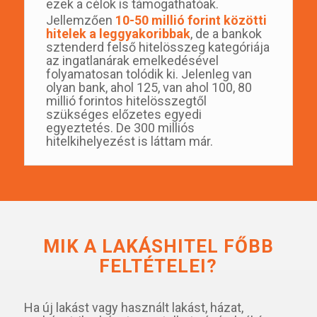
ezek a célok is támogathatóak.
Jellemzően
10-50 millió forint közötti
hitelek a leggyakoribbak
, de a bankok
sztenderd felső hitelösszeg kategóriája
az ingatlanárak emelkedésével
folyamatosan tolódik ki. Jelenleg van
olyan bank, ahol 125, van ahol 100, 80
millió forintos hitelösszegtől
szükséges előzetes egyedi
egyeztetés. De 300 milliós
hitelkihelyezést is láttam már.
MIK A LAKÁSHITEL FŐBB
FELTÉTELEI?
Ha új lakást vagy használt lakást, házat,