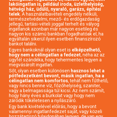
lakóingatlan is, például iroda, üzlethelyiség,
hétvégi ház, üdülő, nyaraló, garázs, építési
telek
. A használatbavételi engedély nélküli,
természetvédelmi, mező- és erdőgazdaság
jellegű, tartási-vételi joggal terhelt és vályog
ingatlanok azonban már nagyon esetileg és
nagyon kis számú bankban fogadhatóak el, ha
egyáltalán sikerül ilyen esetben finanszírozó
bankot találni.
Egyes bankoknál olyan eset is
elképzelhető,
hogy nem a célingatlan a fedezet
, néha az az
ügyfél szándéka, hogy tehermentes legyen a
megvásárolt ingatlan.
Sőt, olyan esetben különösen
hasznos lehet a
pótfedezetként bevont, másik ingatlan, ha a
célingatlan nem komfortos
, tehát nem fűthető,
vagy nincs benne víz, főzőhelyiség, szaniter,
vagy a belmagassága túl kicsi. Az nem számít,
hogy hány éves a burkolat vagy hogy nem
záródik tökéletesen a nyílászáró.
Egy bank kivételével előírás, hogy a bevont
valamennyi ingatlanfedezet saját, vagy közeli
hozzátartozó tulajdonában legyen, de van egy