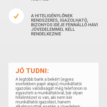
A HITELIGÉNYLŐNEK
RENDSZERES, IGAZOLHATÓ,
BIZONYOS IDEJE FENNÁLLÓ HAVI
JÖVEDELEMMEL KELL
RENDELKEZNIE
JÓ TUDNI:
A legtöbb bank a bekért (egyes
esetekben papír alapú) munkáltatói
igazolás valódiságát még telefonon is
egyezteti a munkáltatóval, bár olyan
hitelintézet is van, aki nem kér
munkáltatói igazolást, hanem
alkalmazottak esetén a jövedelem