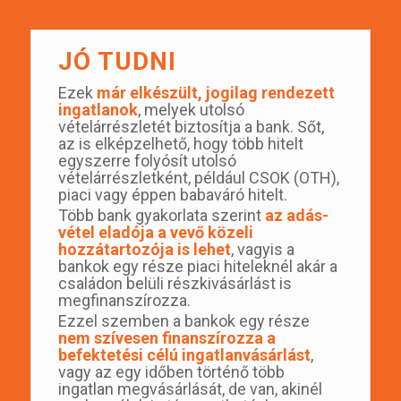
JÓ TUDNI
Ezek
már elkészült, jogilag rendezett
ingatlanok
, melyek utolsó
vételárrészletét biztosítja a bank. Sőt,
az is elképzelhető, hogy több hitelt
egyszerre folyósít utolsó
vételárrészletként, például CSOK (OTH),
piaci vagy éppen babaváró hitelt.
Több bank gyakorlata szerint
az adás-
vétel eladója a vevő közeli
hozzátartozója is lehet
, vagyis a
bankok egy része piaci hiteleknél akár a
családon belüli részkivásárlást is
megfinanszírozza.
Ezzel szemben a bankok egy része
nem szívesen finanszírozza a
befektetési célú ingatlanvásárlást
,
vagy az egy időben történő több
ingatlan megvásárlását, de van, akinél