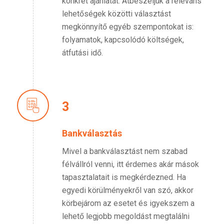
konkrét ajánlatát. Átbeszéljük a releváns
lehetőségek közötti választást
megkönnyítő egyéb szempontokat is:
folyamatok, kapcsolódó költségek,
átfutási idő.
3
Bankválasztás
Mivel a bankválasztást nem szabad
félvállról venni, itt érdemes akár mások
tapasztalatait is megkérdezned. Ha
egyedi körülményekről van szó, akkor
körbejárom az esetet és igyekszem a
lehető legjobb megoldást megtalálni