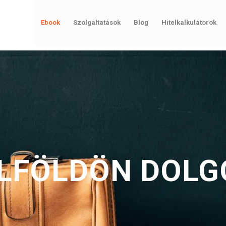
Ebook
Szolgáltatások
Blog
Hitelkalkulátorok
ÜLFÖLDÖN DOL