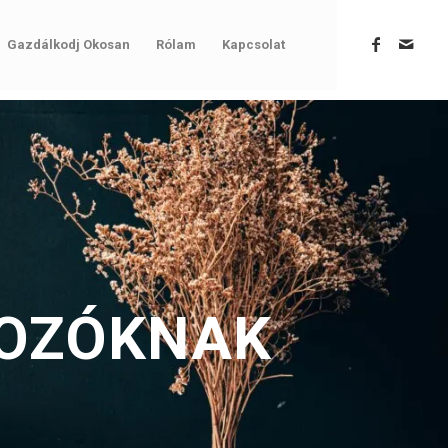
Gazdálkodj Okosan
Rólam
Kapcsolat
GOZÓKNAK