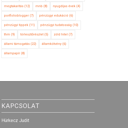
megtakarítás
(12)
mnb
(8)
nyugdíjas évek
(4)
portfolioblogger
(7)
pénzügyi edukáció
(6)
pénzügyi tippek
(11)
pénzügyi tudatosság
(10)
thm
(9)
törlesztőrészlet
(5)
zöld hitel
(7)
állami támogatás
(22)
államkötvény
(6)
állampapír
(8)
KAPCSOLAT
Hürkecz Judit