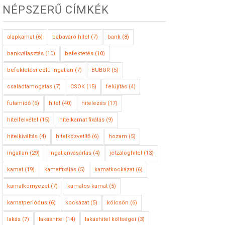
NÉPSZERŰ CÍMKÉK
alapkamat
(6)
babaváró hitel
(7)
bank
(8)
bankválasztás
(10)
befektetés
(10)
befektetési célú ingatlan
(7)
BUBOR
(5)
családtámogatás
(7)
CSOK
(15)
felújítás
(4)
futamidő
(6)
hitel
(40)
hitelezés
(17)
hitelfelvétel
(15)
hitelkamat fixálás
(9)
hitelkiváltás
(4)
hitelközvetítő
(6)
hozam
(5)
ingatlan
(29)
ingatlanvásárlás
(4)
jelzáloghitel
(13)
kamat
(19)
kamatfixálás
(5)
kamatkockázat
(6)
kamatkörnyezet
(7)
kamatos kamat
(5)
kamatperiódus
(6)
kockázat
(5)
kölcsön
(6)
lakás
(7)
lakáshitel
(14)
lakáshitel költségei
(3)