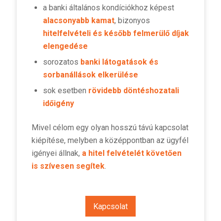
a banki általános kondíciókhoz képest
alacsonyabb kamat
, bizonyos
hitelfelvételi és később felmerülő díjak
elengedése
sorozatos
banki látogatások és
sorbanállások elkerülése
sok esetben
rövidebb döntéshozatali
időigény
Mivel célom egy olyan hosszú távú kapcsolat
kiépítése, melyben a középpontban az ügyfél
igényei állnak,
a hitel felvételét követően
is szívesen segítek
.
Kapcsolat