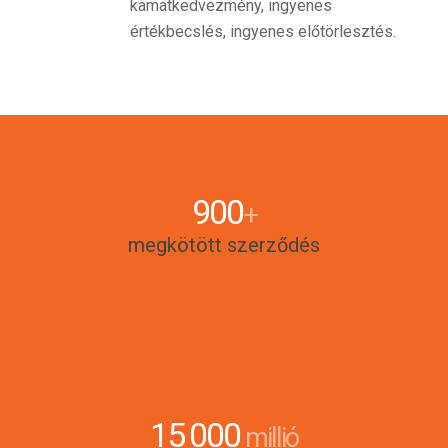
kamatkedvezmény, ingyenes
értékbecslés, ingyenes előtörlesztés.
900
+
megkötött szerződés
15
000
millió