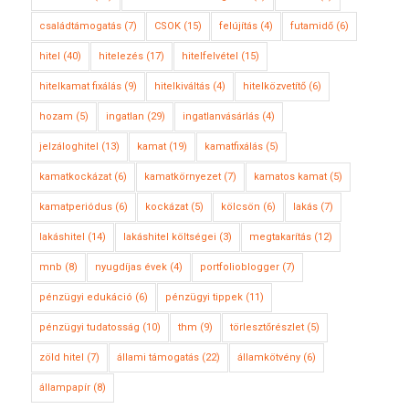
családtámogatás
(7)
CSOK
(15)
felújítás
(4)
futamidő
(6)
hitel
(40)
hitelezés
(17)
hitelfelvétel
(15)
hitelkamat fixálás
(9)
hitelkiváltás
(4)
hitelközvetítő
(6)
hozam
(5)
ingatlan
(29)
ingatlanvásárlás
(4)
jelzáloghitel
(13)
kamat
(19)
kamatfixálás
(5)
kamatkockázat
(6)
kamatkörnyezet
(7)
kamatos kamat
(5)
kamatperiódus
(6)
kockázat
(5)
kölcsön
(6)
lakás
(7)
lakáshitel
(14)
lakáshitel költségei
(3)
megtakarítás
(12)
mnb
(8)
nyugdíjas évek
(4)
portfolioblogger
(7)
pénzügyi edukáció
(6)
pénzügyi tippek
(11)
pénzügyi tudatosság
(10)
thm
(9)
törlesztőrészlet
(5)
zöld hitel
(7)
állami támogatás
(22)
államkötvény
(6)
állampapír
(8)