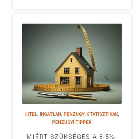
HITEL
,
INGATLAN
,
PÉNZÜGYI STATISZTIKÁK
,
PÉNZÜGYI TIPPEK
MIÉRT SZÜKSÉGES A 8,5%-