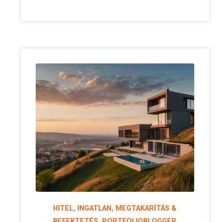
HITEL
,
INGATLAN
,
MEGTAKARÍTÁS &
BEFEKTETÉS
,
PORTFOLIOBLOGGER