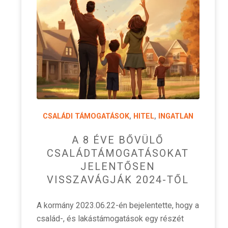
CSALÁDI TÁMOGATÁSOK
,
HITEL
,
INGATLAN
A 8 ÉVE BŐVÜLŐ
CSALÁDTÁMOGATÁSOKAT
JELENTŐSEN
VISSZAVÁGJÁK 2024-TŐL
A kormány 2023.06.22-én bejelentette, hogy a
család-, és lakástámogatások egy részét