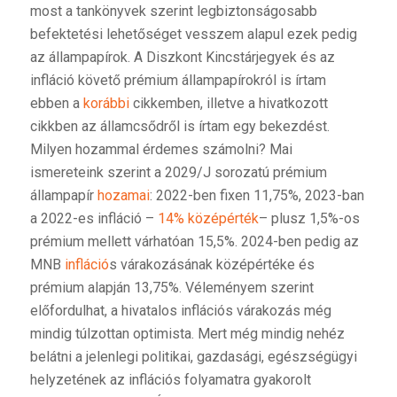
most a tankönyvek szerint legbiztonságosabb
befektetési lehetőséget vesszem alapul ezek pedig
az állampapírok. A Diszkont Kincstárjegyek és az
infláció követő prémium állampapírokról is írtam
ebben a
korábbi
cikkemben, illetve a hivatkozott
cikkben az államcsődről is írtam egy bekezdést.
Milyen hozammal érdemes számolni? Mai
ismereteink szerint a 2029/J sorozatú prémium
állampapír
hozamai
: 2022-ben fixen 11,75%, 2023-ban
a 2022-es infláció –
14% középérték
– plusz 1,5%-os
prémium mellett várhatóan 15,5%. 2024-ben pedig az
MNB
infláció
s várakozásának középértéke és
prémium alapján 13,75%. Véleményem szerint
előfordulhat, a hivatalos inflációs várakozás még
mindig túlzottan optimista. Mert még mindig nehéz
belátni a jelenlegi politikai, gazdasági, egészségügyi
helyzetének az inflációs folyamatra gyakorolt