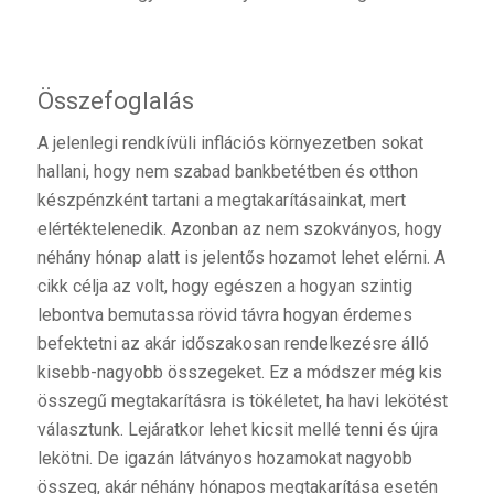
Összefoglalás
A jelenlegi rendkívüli inflációs környezetben sokat
hallani, hogy nem szabad bankbetétben és otthon
készpénzként tartani a megtakarításainkat, mert
elértéktelenedik. Azonban az nem szokványos, hogy
néhány hónap alatt is jelentős hozamot lehet elérni. A
cikk célja az volt, hogy egészen a hogyan szintig
lebontva bemutassa rövid távra hogyan érdemes
befektetni az akár időszakosan rendelkezésre álló
kisebb-nagyobb összegeket. Ez a módszer még kis
összegű megtakarításra is tökéletet, ha havi lekötést
választunk. Lejáratkor lehet kicsit mellé tenni és újra
lekötni. De igazán látványos hozamokat nagyobb
összeg, akár néhány hónapos megtakarítása esetén