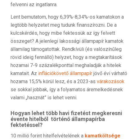
felvenni az ingatlanra.
Lent bemutatom, hogy 6,39%-8,34%-os kamatokon a
legtöbb helyzetet meg tudunk finanszírozni. De a
kulcskérdés, hogy mibe fektessük az így felvett
összeget? A jelenlegi lakossági állampapír kamatok
államilag támogatottak. Rendkívüli (és valószínűleg
rövid ideig fennálló) helyzet, hogy a megtakarítások
hozamai 7-9 százalékponttal meghaladják a hitelek
kamatait. Az
inflációkövető állampapír
jövő évi várható
hozama 15,5% körül lesz, és a 2023-as
várakozások
se sokkal jobbak, így a folyamatos áremelkedésnek
valami „hasznát” is lehet venni.
Hogyan lehet több havi fizetést megkeresni
évente hitelből történő állampapírba
fektetéssel?
10 millió forint hitelfelvételének a
kamatköltsége