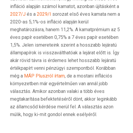
infláció alapján számol kamatot, azonban újításként a
2027/J
és a
2029/I
sorozat első éves kamata nem a
2020-as 5,1%-os infláció alapján kerül
meghatározásra, hanem 11,2%. A kamatprémium az 5
éves papír esetében 0,75% a 7 éves papír esetében
1,5%. Jelen ismereteink szerint a hosszabb lejáratú
állampapírok is visszaválthatóak a lejárat előtt is. Így
akár rövid távra is érdemes lehet hosszabb lejáratú
értékpapírt venni pénzügyi szempontból. Korábban
még a
MÁP Pluszról írtam
, de a mostani inflációs
környezetben már egyértelműen van annál jobb
választás. Amikor azonban valaki a több éves
megtakarítása befektetéséről dönt, akkor leginkább
az államcsőd kérdése merül fel. A választás azon
múlik, hogy ki-mit gondol ennek esélyéről.