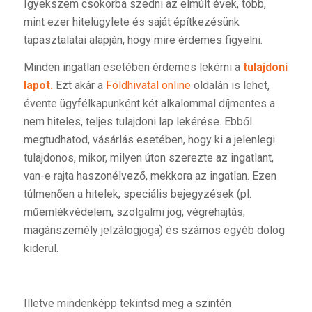
Igyekszem csokorba szedni az elmúlt évek, több,
mint ezer hitelügylete és saját építkezésünk
tapasztalatai alapján, hogy mire érdemes figyelni.
Minden ingatlan esetében érdemes lekérni a
tulajdoni
lapot.
Ezt akár a
Földhivatal online
oldalán is lehet,
évente ügyfélkapunként két alkalommal díjmentes a
nem hiteles, teljes tulajdoni lap lekérése. Ebből
megtudhatod, vásárlás esetében, hogy ki a jelenlegi
tulajdonos, mikor, milyen úton szerezte az ingatlant,
van-e rajta haszonélvező, mekkora az ingatlan. Ezen
túlmenően a hitelek, speciális bejegyzések (pl.
műemlékvédelem, szolgalmi jog, végrehajtás,
magánszemély jelzálogjoga) és számos egyéb dolog
kiderül.
Illetve mindenképp tekintsd meg a szintén