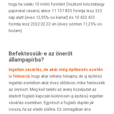
hogy ha valaki 10 millió forintért Diszkont kincstárjegy
papírokat vásárol, akkor 11 137 833 forintja lesz 323
nap alatt (éves 12,95%-os kamat) és 10 420 433
forintja lesz 2022.02.22-én (éves szinten 11,25%-os
hozam).
Befektessük-e az önerőt
állampapírba?
Ingatlan vásárlás, de akár még építkezés esetén
is felmerül
, hogy akár néhány hónapra, de új építésű
ingatlan esetében akár éves időtávon, mibe fektessék
az önrészt. Meg kell találni az arany középutat az
átadott foglaló kapcsán különösen új építésű ingatlan
vásárlás esetében. Egyrészt a foglaló duplán jár
vissza, ha az eladó elállna. Ez önmagában arra