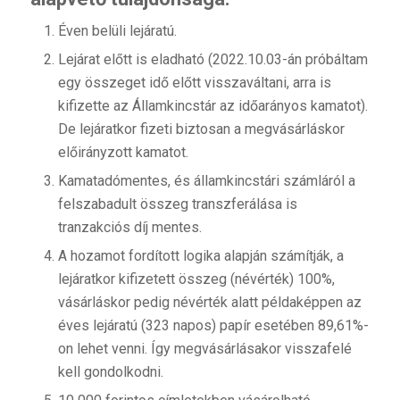
Éven belüli lejáratú.
Lejárat előtt is eladható (2022.10.03-án próbáltam
egy összeget idő előtt visszaváltani, arra is
kifizette az Államkincstár az időarányos kamatot).
De lejáratkor fizeti biztosan a megvásárláskor
előirányzott kamatot.
Kamatadómentes, és államkincstári számláról a
felszabadult összeg transzferálása is
tranzakciós díj mentes.
A hozamot fordított logika alapján számítják, a
lejáratkor kifizetett összeg (névérték) 100%,
vásárláskor pedig névérték alatt példaképpen az
éves lejáratú (323 napos) papír esetében 89,61%-
on lehet venni. Így megvásárlásakor visszafelé
kell gondolkodni.