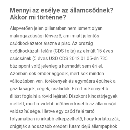
Mennyi az esélye az államcsődnek?
Akkor mi történne?
Alapvetően jelen pillanatban nem ismert olyan
makrogazdasági tényező, ami miatt jelentős
csődkockázatot árazna a piac. Az ország
csődkockázati felára (CDS felár) az elmúlt 15 éves
csúcsának (5 éves USD CDS 2012.01.05-én 735
bázispont volt) jelenleg a harmadát sem éri el.
Azonban sok ember aggódik, mert sok minden
változásban van, törékenyek és egymásra épülnek a
gazdaságok, cégek, családok. Ezért is könnyebb
állást foglalni a rövid lejáratú Diszkont kincstárjegyek
mellett, mert rövidebb időtávon kisebb az államcsőd
valószínűsége. Illetve egy csőd felé tartó
folyamatban is inkább elképzelhető, hogy korlátozzák,
drágítják a hosszabb eredeti futamidejű állampapírok