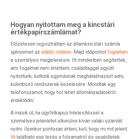
Hogyan nyitottam meg a kincstári
értékpapírszámlámat?
Előzetesen regisztráltam az államkincstári számla
igényemet az
alábbi oldalon
. Majd időpontot
foglaltam
a személyes megjelenésre. Itt mindenben segítettek,
ami fogalmat nem értettem, családtaggal együtt
nyitottunk, tudtunk egymásnak meghatalmazást adni,
különböző rendszerek kezelésére. Mondtak egy
telefonszámot, hogy hol lehet állományadatokról
érdeklődni.
A másik út, ha ügyfélkapus hitelesítéssel a
személyes jelenlétet elkerülve kíván valaki számlát
nyitni. Ilyenkor pontosan érteni, kell, hogy mi mit jelent.
Itt
található egy leírás a folyamatról és segédletek.