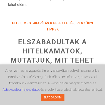
lehet elérni.
HITEL
,
MEGTAKARÍTÁS & BEFEKTETÉS
,
PÉNZÜGYI
TIPPEK
ELSZABADULTAK A
HITELKAMATOK,
MUTATJUK, MIT TEHET
A kényelmes navigációs élmény érdekében sütiket használunk a
Miközben január elején még 1,06 százalékon és 1,54
tartalom és a közösségi funkciók biztosításához, a weboldal
százalékon állt az ötéves és tízéves BIRS referencia-
forgalmunk elemzéséhez. A weboldalon megtekintheted az
kamatláb, júniusra mindkettő nagyságrendileg
Adatkezelési Tájékoztatót
és a sütik használatának részletes leírását.
megkétszereződött. Ez a következő időszakban a
ELFOGADOM
piaci hitelek kamatainak további emelkedését