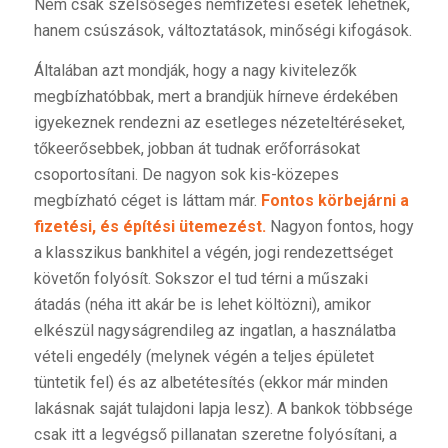
Nem csak szélsőséges nemfizetési esetek lehetnek,
hanem csúszások, változtatások, minőségi kifogások.
Általában azt mondják, hogy a nagy kivitelezők
megbízhatóbbak, mert a brandjük hírneve érdekében
igyekeznek rendezni az esetleges nézeteltéréseket,
tőkeerősebbek, jobban át tudnak erőforrásokat
csoportosítani. De nagyon sok kis-közepes
megbízható céget is láttam már.
Fontos körbejárni a
fizetési, és építési ütemezést.
Nagyon fontos, hogy
a klasszikus bankhitel a végén, jogi rendezettséget
követőn folyósít. Sokszor el tud térni a műszaki
átadás (néha itt akár be is lehet költözni), amikor
elkészül nagyságrendileg az ingatlan, a használatba
vételi engedély (melynek végén a teljes épületet
tüntetik fel) és az albetétesítés (ekkor már minden
lakásnak saját tulajdoni lapja lesz). A bankok többsége
csak itt a legvégső pillanatan szeretne folyósítani, a