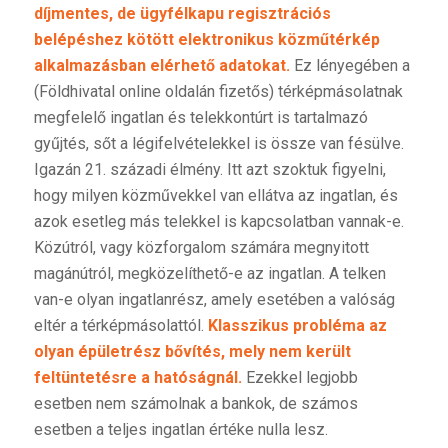
díjmentes, de ügyfélkapu regisztrációs
belépéshez kötött
elektronikus
közműtérkép
alkalmazásban elérhető adatokat.
Ez lényegében a
(Földhivatal online oldalán fizetős) térképmásolatnak
megfelelő ingatlan és telekkontúrt is tartalmazó
gyűjtés, sőt a légifelvételekkel is össze van fésülve.
Igazán 21. századi élmény. Itt azt szoktuk figyelni,
hogy milyen közművekkel van ellátva az ingatlan, és
azok esetleg más telekkel is kapcsolatban vannak-e.
Közútról, vagy közforgalom számára megnyitott
magánútról, megközelíthető-e az ingatlan. A telken
van-e olyan ingatlanrész, amely esetében a valóság
eltér a térképmásolattól.
Klasszikus probléma az
olyan épületrész bővítés, mely nem került
feltüntetésre a hatóságnál.
Ezekkel legjobb
esetben nem számolnak a bankok, de számos
esetben a teljes ingatlan értéke nulla lesz.