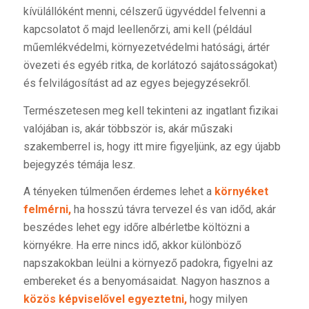
kívülállóként menni, célszerű ügyvéddel felvenni a
kapcsolatot ő majd leellenőrzi, ami kell (például
műemlékvédelmi, környezetvédelmi hatósági, ártér
övezeti és egyéb ritka, de korlátozó sajátosságokat)
és felvilágosítást ad az egyes bejegyzésekről.
Természetesen meg kell tekinteni az ingatlant fizikai
valójában is, akár többször is, akár műszaki
szakemberrel is, hogy itt mire figyeljünk, az egy újabb
bejegyzés témája lesz.
A tényeken túlmenően érdemes lehet a
környéket
felmérni,
ha hosszú távra tervezel és van időd, akár
beszédes lehet egy időre albérletbe költözni a
környékre. Ha erre nincs idő, akkor különböző
napszakokban leülni a környező padokra, figyelni az
embereket és a benyomásaidat. Nagyon hasznos a
közös képviselővel egyeztetni,
hogy milyen