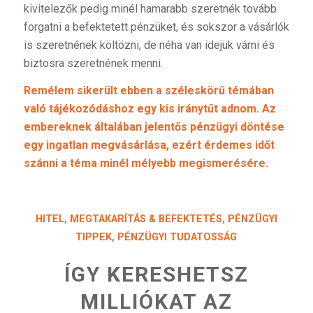
kivitelezők pedig minél hamarabb szeretnék tovább
forgatni a befektetett pénzüket, és sokszor a vásárlók
is szeretnének költözni, de néha van idejük várni és
biztosra szeretnének menni.
Remélem sikerült ebben a széleskörű témában
való tájékozódáshoz egy kis iránytűt adnom. Az
embereknek általában jelentős pénzügyi döntése
egy ingatlan megvásárlása, ezért érdemes időt
szánni a téma minél mélyebb megismerésére.
HITEL
,
MEGTAKARÍTÁS & BEFEKTETÉS
,
PÉNZÜGYI
TIPPEK
,
PÉNZÜGYI TUDATOSSÁG
ÍGY KERESHETSZ
MILLIÓKAT AZ