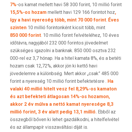
7%
-os kamat mellett havi 58 300 forint, 10 millió forint
15,5%-os hozam
mellett havi 129 166 forintot hoz
,
így a havi nyereség több, mint 70 000 forint
.
Éves
szinten
10 millió forintonként kicsit több, mint
850 000 forint
. 10 millió forint felvételéhez, 10 éves
időtávra, nagyjából 232 000 forintos jövedelmet
szükséges igazolni a banknak. 850 000 osztva 232
000-rel ez 3,7 hónap. Ha a hitel kamata 8%, és a betéti
hozam csak 12,72%, akkor jön ki kettő havi
jövedelemre a különbség. Mert akkor „csak” 485 000
forint a nyereség 10 millió forint befektetésre .
Ha
valaki 40 millió hitelt vesz fel 8,29%-os kamaton
és azt befekteti átlagosan 14%-os hozamon,
akkor 2 év múlva a nettó kamat nyeresége 8,3
millió forint, 3 év alatt pedig 13,1 millió.
Ebből az
összegből bőven ki lehet gazdálkodni, a hitelfelvétel
és az állampapír visszaváltási díját is.