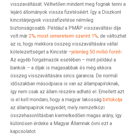
visszaváltását. Vélhetően mindent meg fognak tenni a
lejáró állományok vissza fizetéséért. Így a Diszkont
kincstárjegyek visszafizetése némileg
biztonságosabb. Például a PMÁP visszaváltási díja
volt már
2%, most ismereteim szerint 1%
, de változhat
az is, hogy mekkora összeg visszaváltására vállal
kötelezettséget a Kincstár –
jelenleg 50 millió forint
-.
Az egyéb forgalmazók esetében – mint például a
bankok – a díjak is magasabbak és még ekkora
összeg visszaváltására sincs garancia. De normál
időszakban másodpiaca is van az állampapíroknak,
így nem csak az állam részére adható el. Emellett azt
is el kell mondani, hogy a magyar lakosság
birtokolja
az állampapírok negyedét, mely nemzetközi
összehasonlításban kiemelkedően magas arány, így
különösen érdeke a Magyar Államnak óvni ezt a
kapcsolatot.