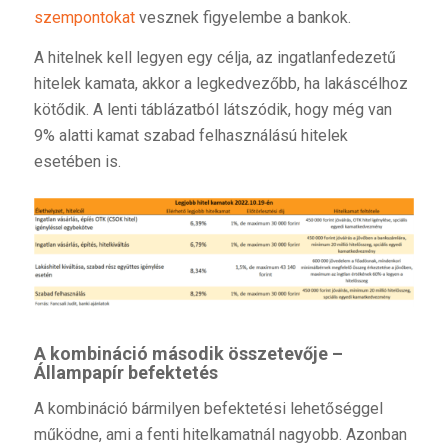
szempontokat
vesznek figyelembe a bankok.
A hitelnek kell legyen egy célja, az ingatlanfedezetű
hitelek kamata, akkor a legkedvezőbb, ha lakáscélhoz
kötődik. A lenti táblázatból látszódik, hogy még van
9% alatti kamat szabad felhasználású hitelek
esetében is.
A kombináció második összetevője –
Állampapír befektetés
A kombináció bármilyen befektetési lehetőséggel
működne, ami a fenti hitelkamatnál nagyobb. Azonban