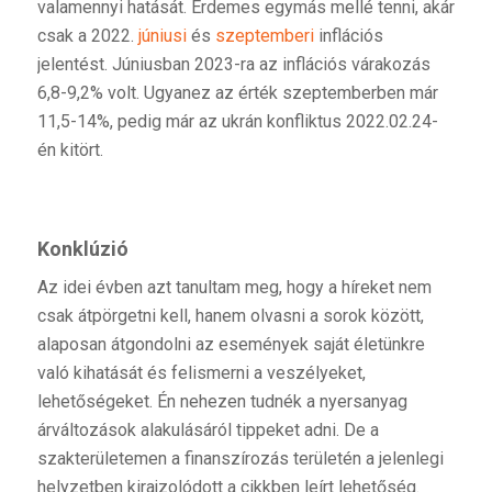
valamennyi hatását. Érdemes egymás mellé tenni, akár
csak a 2022.
júniusi
és
szeptemberi
inflációs
jelentést. Júniusban 2023-ra az inflációs várakozás
6,8-9,2% volt. Ugyanez az érték szeptemberben már
11,5-14%, pedig már az ukrán konfliktus 2022.02.24-
én kitört.
Konklúzió
Az idei évben azt tanultam meg, hogy a híreket nem
csak átpörgetni kell, hanem olvasni a sorok között,
alaposan átgondolni az események saját életünkre
való kihatását és felismerni a veszélyeket,
lehetőségeket. Én nehezen tudnék a nyersanyag
árváltozások alakulásáról tippeket adni. De a
szakterületemen a finanszírozás területén a jelenlegi
helyzetben kirajzolódott a cikkben leírt lehetőség.