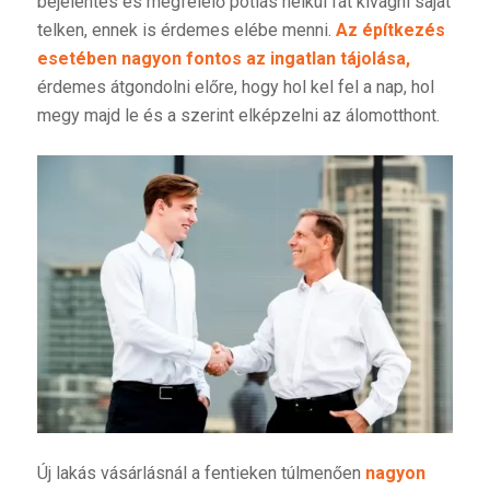
bejelentés és megfelelő pótlás nélkül fát kivágni saját
telken, ennek is érdemes elébe menni.
Az építkezés
esetében nagyon fontos az ingatlan tájolása,
érdemes átgondolni előre, hogy hol kel fel a nap, hol
megy majd le és a szerint elképzelni az álomotthont.
Új lakás vásárlásnál a fentieken túlmenően
nagyon