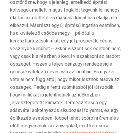
ösztönözne, hogy a jelenlegi emelkedő építési
költségek mellett, magas foglalót tegyünk le, nehogy
elálljon az építtető és másnak drágábban eladja mire
elkészül. Másrészt egy új építésű ingatlan esetében,
ha a kivitelező csődbe megy – például a
kereszttartozások miatt egy jól prosperáló cég is
veszélybe kerülhet – akkor viszont sok esetben nem,
vagy csak kis részben sikerül visszakapni az átadott
összeget. Hiszen a teljes pénzügyi rendezésig a
generálkivitelező nevén van az ingatlan. És ugye a
vételár nem függ attól, hogy mikor lesznek átadva az
összegek. Pedig a fenti számításból jól látszódik,
hogy milliókat is jelenthetnek az időközben
„elvesztegetett” kamatok. Természetesen egy
adásvétel soktényezős alkudozási folyamat, és egy
építkezés esetében többet lehet spórolni áremelés
előtt megvásárolni az anyagokat, mint keresni a