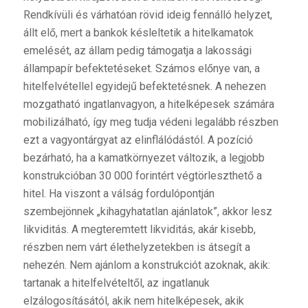
Rendkívüli és várhatóan rövid ideig fennálló helyzet,
állt elő, mert a bankok késleltetik a hitelkamatok
emelését, az állam pedig támogatja a lakossági
állampapír befektetéseket. Számos előnye van, a
hitelfelvétellel egyidejű befektetésnek. A nehezen
mozgatható ingatlanvagyon, a hitelképesek számára
mobilizálható, így meg tudja védeni legalább részben
ezt a vagyontárgyat az elinflálódástól. A pozíció
bezárható, ha a kamatkörnyezet változik, a legjobb
konstrukcióban 30 000 forintért végtörleszthető a
hitel. Ha viszont a válság fordulópontján
szembejönnek „kihagyhatatlan ajánlatok”, akkor lesz
likviditás. A megteremtett likviditás, akár kisebb,
részben nem várt élethelyzetekben is átsegít a
nehezén. Nem ajánlom a konstrukciót azoknak, akik:
tartanak a hitelfelvételtől, az ingatlanuk
elzálogosításától, akik nem hitelképesek, akik