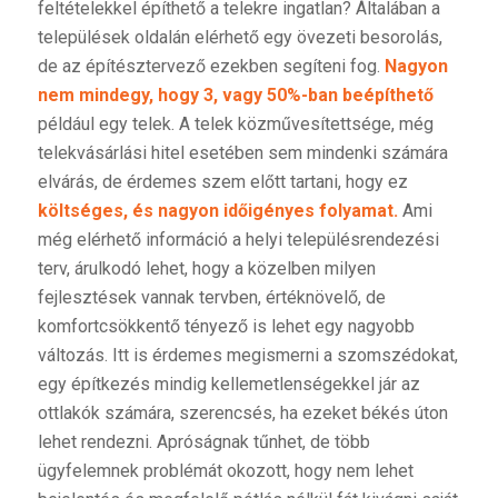
feltételekkel építhető a telekre ingatlan? Általában a
települések oldalán elérhető egy övezeti besorolás,
de az építésztervező ezekben segíteni fog.
Nagyon
nem mindegy, hogy 3, vagy 50%-ban beépíthető
például egy telek. A telek közművesítettsége, még
telekvásárlási hitel esetében sem mindenki számára
elvárás, de érdemes szem előtt tartani, hogy ez
költséges, és nagyon időigényes folyamat.
Ami
még elérhető információ a helyi településrendezési
terv, árulkodó lehet, hogy a közelben milyen
fejlesztések vannak tervben, értéknövelő, de
komfortcsökkentő tényező is lehet egy nagyobb
változás. Itt is érdemes megismerni a szomszédokat,
egy építkezés mindig kellemetlenségekkel jár az
ottlakók számára, szerencsés, ha ezeket békés úton
lehet rendezni. Apróságnak tűnhet, de több
ügyfelemnek problémát okozott, hogy nem lehet