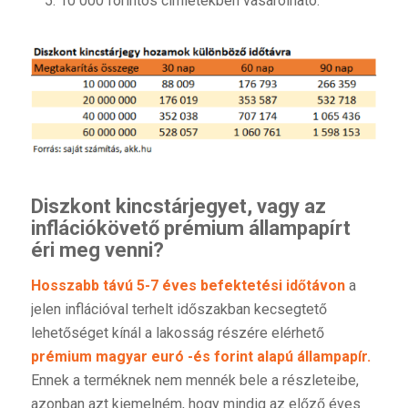
10 000 forintos címletekben vásárolható.
Diszkont kincstárjegyet, vagy az
inflációkövető prémium állampapírt
éri meg venni?
Hosszabb távú 5-7 éves befektetési időtávon
a
jelen inflációval terhelt időszakban kecsegtető
lehetőséget kínál a lakosság részére elérhető
prémium
magyar euró -és forint alapú állampapír.
Ennek a terméknek nem mennék bele a részleteibe,
azonban azt kiemelném, hogy mindig az előző éves