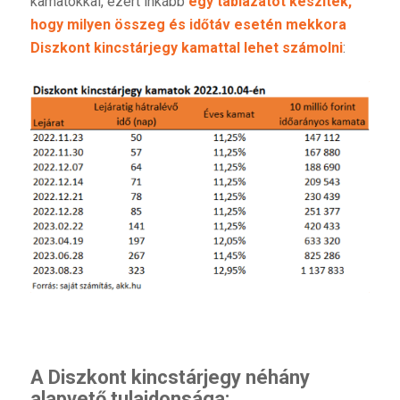
kamatokkal, ezért inkább
egy táblázatot készítek,
hogy milyen összeg és időtáv esetén mekkora
Diszkont kincstárjegy kamattal lehet számolni
:
A Diszkont kincstárjegy néhány
alapvető tulajdonsága: