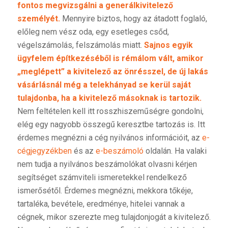
fontos megvizsgálni a generálkivitelező
személyét.
Mennyire biztos, hogy az átadott foglaló,
előleg nem vész oda, egy esetleges csőd,
végelszámolás, felszámolás miatt.
Sajnos egyik
ügyfelem építkezéséből is rémálom vált, amikor
„meglépett” a kivitelező az önrésszel, de új lakás
vásárlásnál még a telekhányad se kerül saját
tulajdonba, ha a kivitelező másoknak is tartozik.
Nem feltételen kell itt rosszhiszeműségre gondolni,
elég egy nagyobb összegű keresztbe tartozás is. Itt
érdemes megnézni a cég nyilvános információit, az
e-
cégjegyzékben
és az
e-beszámoló
oldalán. Ha valaki
nem tudja a nyilvános beszámolókat olvasni kérjen
segítséget számviteli ismeretekkel rendelkező
ismerősétől. Érdemes megnézni, mekkora tőkéje,
tartaléka, bevétele, eredménye, hitelei vannak a
cégnek, mikor szerezte meg tulajdonjogát a kivitelező.