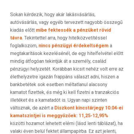
Sokan kérdezik, hogy akár lakásvásárlás,
autóvásárlás, vagy egyéb tervezett nagyobb összegű
kiadás előtt
mibe fektessék a pénzüket rövid
távra
. Tekintettel arra, hogy hitelközvetítéssel
foglalkozom,
nincs pénzügyi érdekeltségem
a
megtakarítások kezelésénél, de egy hitelfelvétel előtt
mindig átfogóan tekintjük át a személy, család
pénzügyi helyzetét. Korábban kicsit nehéz volt erre az
élethelyzetre igazán frappáns választ adni, hiszen a
bankbetétek sok esetben méltatlanul alacsony
kamatot fizettek, és még ki kell fizetni a tranzakciós
illetéket és a kamatadót is. Ugyan napi szinten
változnak, de azért a
Diszkont kincstárjegy 10.04-ei
kamatszintjei is meggyőzőek: 11,25-12,95%
közötti hozamot lehetett elérni (lásd lenti táblázat), ha
valaki éven belül fektet állampapírba. Ez azt jelenti,