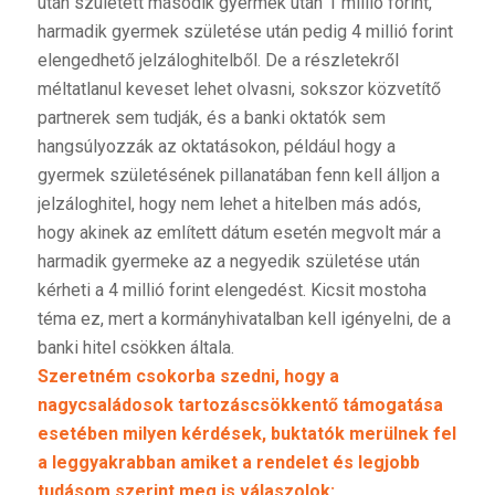
után született második gyermek után 1 millió forint,
harmadik gyermek születése után pedig 4 millió forint
elengedhető jelzáloghitelből. De a részletekről
méltatlanul keveset lehet olvasni, sokszor közvetítő
partnerek sem tudják, és a banki oktatók sem
hangsúlyozzák az oktatásokon, például hogy a
gyermek születésének pillanatában fenn kell álljon a
jelzáloghitel, hogy nem lehet a hitelben más adós,
hogy akinek az említett dátum esetén megvolt már a
harmadik gyermeke az a negyedik születése után
kérheti a 4 millió forint elengedést. Kicsit mostoha
téma ez, mert a kormányhivatalban kell igényelni, de a
banki hitel csökken általa.
Szeretném csokorba szedni, hogy a
nagycsaládosok tartozáscsökkentő támogatása
esetében milyen kérdések, buktatók merülnek fel
a leggyakrabban amiket a rendelet és legjobb
tudásom szerint meg is válaszolok: