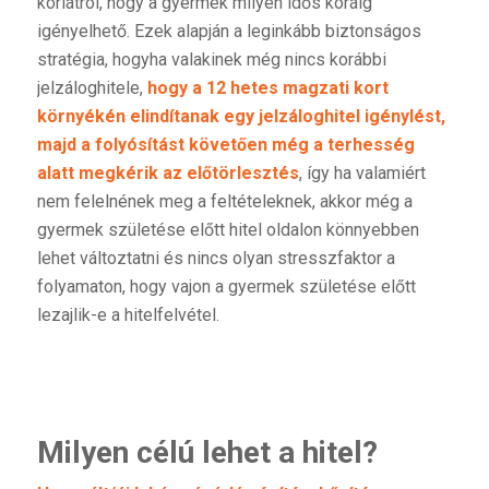
korlátról, hogy a gyermek milyen idős koráig
igényelhető. Ezek alapján a leginkább biztonságos
stratégia, hogyha valakinek még nincs korábbi
jelzáloghitele,
hogy a 12 hetes magzati kort
környékén elindítanak egy jelzáloghitel igénylést,
majd a folyósítást követően még a terhesség
alatt megkérik az előtörlesztés
, így ha valamiért
nem felelnének meg a feltételeknek, akkor még a
gyermek születése előtt hitel oldalon könnyebben
lehet változtatni és nincs olyan stresszfaktor a
folyamaton, hogy vajon a gyermek születése előtt
lezajlik-e a hitelfelvétel.
Milyen célú lehet a hitel?