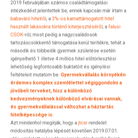
2019 februárjában számos családtámogatási
intézkedést jelentettek be, ennek kapcsán már írtam a
babaváró hitelről
, a
3%-os kamattámogatott hitel
használt lakásokra történő kiterjesztéséről
, a
falusi
CSOK
-ról, most pedig a nagycsaládosok
tartozáscsökkentő támogatása kerül terítékre, tehát a
második és többedik gyermek születése esetén
igényelhető 1 illetve 4 milliós hitel előtörlesztési
lehetőség legfontosabb buktatóit és igénylési
feltételeit mutatom be.
Gyermekvállalás környékén
érdemes komplex szemlélettel végiggondolni a
jövőbeli terveket, hisz a különböző
kedvezményeknek különböző elvárásai vannak,
és gyermekvállalással változhat a háztartás
hitelképessége is.
Azt mindenhol megírják, hogy a
jtcsr
rendelet
módosítás hatályba lépését követően 2019.07.01.