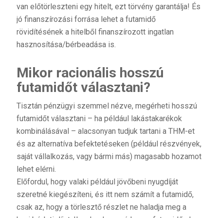
van előtörleszteni egy hitelt, ezt törvény garantálja! És
jó finanszírozási forrása lehet a futamidő
rövidítésének a hitelből finanszírozott ingatlan
hasznosítása/bérbeadása is.
Mikor racionális hosszú
futamidőt választani?
Tisztán pénzügyi szemmel nézve, megérheti hosszú
futamidőt választani – ha például lakástakarékok
kombinálásával – alacsonyan tudjuk tartani a THM-et
és az alternatíva befektetéseken (például részvények,
saját vállalkozás, vagy bármi más) magasabb hozamot
lehet elérni.
Előfordul, hogy valaki például jövőbeni nyugdíját
szeretné kiegészíteni, és itt nem számít a futamidő,
csak az, hogy a törlesztő részlet ne haladja meg a