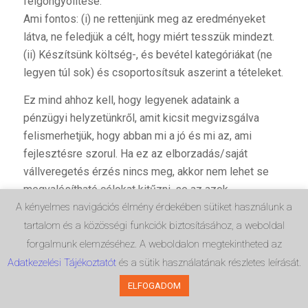
felgöngyölítése.
Ami fontos: (i) ne rettenjünk meg az eredményeket
látva, ne feledjük a célt, hogy miért tesszük mindezt.
(ii) Készítsünk költség-, és bevétel kategóriákat (ne
legyen túl sok) és csoportosítsuk aszerint a tételeket.
Ez mind ahhoz kell, hogy legyenek adataink a
pénzügyi helyzetünkről, amit kicsit megvizsgálva
felismerhetjük, hogy abban mi a jó és mi az, ami
fejlesztésre szorul. Ha ez az elborzadás/saját
vállveregetés érzés nincs meg, akkor nem lehet se
megvalósítható célokat kitűzni, se az azok
eléréséhez vezető utat megtervezni.
A kényelmes navigációs élmény érdekében sütiket használunk a
tartalom és a közösségi funkciók biztosításához, a weboldal
forgalmunk elemzéséhez. A weboldalon megtekintheted az
Adatkezelési Tájékoztatót
és a sütik használatának részletes leírását.
2. Családi terv legyen
ELFOGADOM