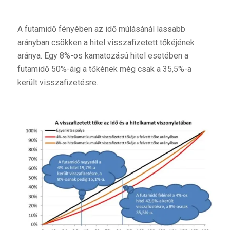
A futamidő fényében az idő múlásánál lassabb
arányban csökken a hitel visszafizetett tőkéjének
aránya. Egy 8%-os kamatozású hitel esetében a
futamidő 50%-áig a tőkének még csak a 35,5%-a
került visszafizetésre.