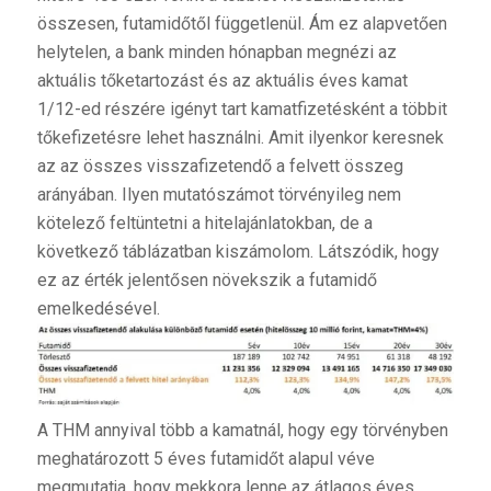
összesen, futamidőtől függetlenül. Ám ez alapvetően
helytelen, a bank minden hónapban megnézi az
aktuális tőketartozást és az aktuális éves kamat
1/12-ed részére igényt tart kamatfizetésként a többit
tőkefizetésre lehet használni. Amit ilyenkor keresnek
az az összes visszafizetendő a felvett összeg
arányában. Ilyen mutatószámot törvényileg nem
kötelező feltüntetni a hitelajánlatokban, de a
következő táblázatban kiszámolom. Látszódik, hogy
ez az érték jelentősen növekszik a futamidő
emelkedésével.
A THM annyival több a kamatnál, hogy egy törvényben
meghatározott 5 éves futamidőt alapul véve
megmutatja, hogy mekkora lenne az átlagos éves