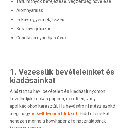
Tanulmányok befejezése, végzettség növelése
Álomnyaralás
Esküvő, gyermek, család
Korai nyugdíjazás
Gondtalan nyugdíjas évek
1. Vezessük bevételeinket és
kiadásainkat
A háztartás havi bevételeit és kiadásait nyomon
követhetjük kockás papíron, excelben, vagy
applikációkon keresztül. Ha bevásárolni mész szokd
meg, hogy
el kell tenni a blokkot
. Hidd el enélkül
nehezen menne a konyhapénz felhasználásának