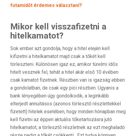
futamidőt érdemes választani?
Mikor kell visszafizetni a
hitelkamatot?
Sok ember azt gondolja, hogy a hitel elején kell
kifizetni a hitelkamatot majd csak a tőkét kell
törleszteni. Különösen igaz ez, amikor türelmi idős
hitelt vesznek fel, tehát a hitel akár első 10 évében
csak kamatot fizetnek. Részben van is igazság ebben
a gondolatban, de csak egy pici részben. Ugyanis a
bank lényegében úgy gondolkodik, a leginkább
elterjedt annuitásos (azonos törlesztő részlettekkel
fizetett) hitelek esetében, hogy minden hónapban meg
kell fizetni az éppen aktuális tőketartozásra jutó
hitelkamatot, a törlesztő részletnek az ezt meghaladó
része pedig a tőkét csökkenti. Ezt tudva könnyen