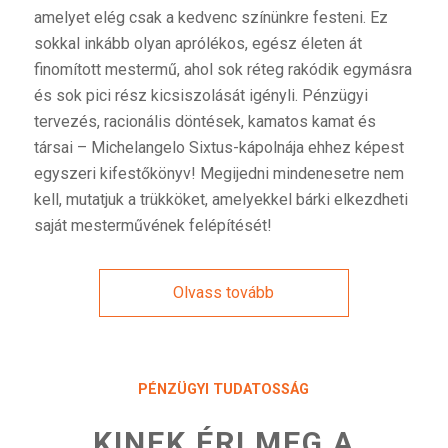
amelyet elég csak a kedvenc színünkre festeni. Ez
sokkal inkább olyan aprólékos, egész életen át
finomított mestermű, ahol sok réteg rakódik egymásra
és sok pici rész kicsiszolását igényli. Pénzügyi
tervezés, racionális döntések, kamatos kamat és
társai – Michelangelo Sixtus-kápolnája ehhez képest
egyszeri kifestőkönyv! Megijedni mindenesetre nem
kell, mutatjuk a trükköket, amelyekkel bárki elkezdheti
saját mesterművének felépítését!
Olvass tovább
PÉNZÜGYI TUDATOSSÁG
KINEK ÉRI MEG A