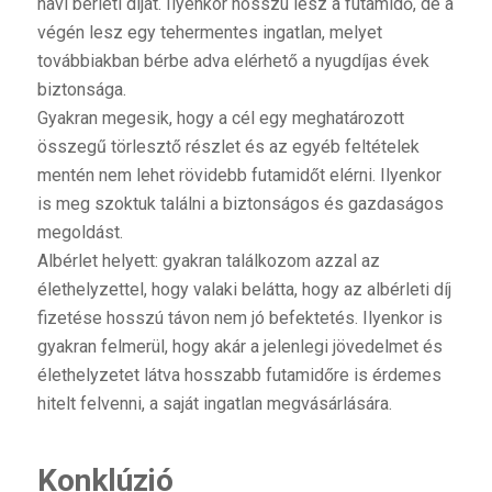
havi bérleti díjat. Ilyenkor hosszú lesz a futamidő, de a
végén lesz egy tehermentes ingatlan, melyet
továbbiakban bérbe adva elérhető a nyugdíjas évek
biztonsága.
Gyakran megesik, hogy a cél egy meghatározott
összegű törlesztő részlet és az egyéb feltételek
mentén nem lehet rövidebb futamidőt elérni. Ilyenkor
is meg szoktuk találni a biztonságos és gazdaságos
megoldást.
Albérlet helyett: gyakran találkozom azzal az
élethelyzettel, hogy valaki belátta, hogy az albérleti díj
fizetése hosszú távon nem jó befektetés. Ilyenkor is
gyakran felmerül, hogy akár a jelenlegi jövedelmet és
élethelyzetet látva hosszabb futamidőre is érdemes
hitelt felvenni, a saját ingatlan megvásárlására.
Konklúzió