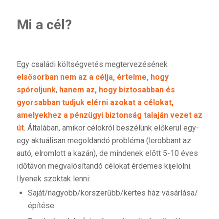
Mi a cél?
Egy családi költségvetés megtervezésének
elsősorban nem az a célja, értelme, hogy
spóroljunk
,
hanem az, hogy biztosabban és
gyorsabban tudjuk elérni azokat a célokat,
amelyekhez a pénzügyi biztonság talaján vezet az
út
. Általában, amikor célokról beszélünk előkerül egy-
egy aktuálisan megoldandó probléma (lerobbant az
autó, elromlott a kazán), de mindenek előtt 5-10 éves
időtávon megvalósítandó célokat érdemes kijelölni.
Ilyenek szoktak lenni:
Saját/nagyobb/korszerűbb/kertes ház vásárlása/
építése