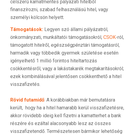
célszerű kamatmentes pályázati hitelből
finanszírozni, szabad felhasználású hitel, vagy
személyi kölcsön helyett.
Támogatások:
Legyen szó állami pályázatról,
önkormányzati, munkáltatói támogatásokról,
CSOK
-ról,
támogatott hitelről, egészségpénztári támogatásról,
harmadik vagy többedik gyermek születése esetén
igényelhető 1 millió forintos hiteltartozás
csökkentésről, vagy a lakástakarék megtakarításokról;
ezek kombinálásával jelentősen csökkenthető a hitel
visszafizetés.
Rövid futamidő
: A korábbiakban már bemutatásra
került, hogy ha a hitel hamarabb kerül visszafizetésre,
akkor rövidebb ideig kell fizetni a kamatterhet a bank
részére és ezáltal alacsonyabb lesz az összes
visszafizetendő. Természetesen bármikor lehetőség