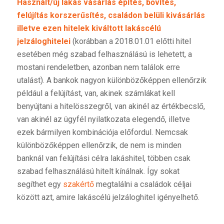
Használt/új lakás vásárlás építés, bővítés,
felújítás korszerűsítés, családon belüli kivásárlás
illetve ezen hitelek kiváltott lakáscélú
jelzáloghitelei
(korábban a 2018.01.01 előtti hitel
esetében még szabad felhasználású is lehetett, a
mostani rendeletben, azonban nem találok erre
utalást). A bankok nagyon különbözőképpen ellenőrzik
például a felújítást, van, akinek számlákat kell
benyújtani a hitelösszegről, van akinél az értékbecslő,
van akinél az ügyfél nyilatkozata elegendő, illetve
ezek bármilyen kombinációja előfordul. Nemcsak
különbözőképpen ellenőrzik, de nem is minden
banknál van felújítási célra lakáshitel, többen csak
szabad felhasználású hitelt kínálnak. Így sokat
segíthet egy
szakértő
megtalálni a családok céljai
között azt, amire lakáscélú jelzáloghitel igényelhető.