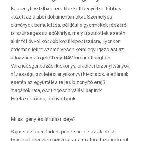
Kormányhivatalba eredetibe kell benyújtani többek
között az alábbi dokumentumokat: Személyes
okmányok bemutatása, például a gyermekek részéről
is szükséges az adókártya, mely újszülöttek esetén
akár fél évvel később kerül kipostázásra, ilyenkor
érdemes lehet személyesen kérni egy igazolást az
adóazonosító jelről egy NAV kirendeltségben.
Várandósgondozási kiskönyv, erkölcsi bizonyítványok,
házassági, születési anyakönyvi kivonatok, élettársak
esetén az együttélés teljes bizonyító erejű
magánokirata, esetlegesen válási papírok.
Hitelszerződés, igénylőlapok.
Mi az igénylés átfutási ideje?
Sajnos ezt nem tudom pontosan, de az alábbi a
folyamat: igénylés benyújtása, ami átpostázásra kerül,