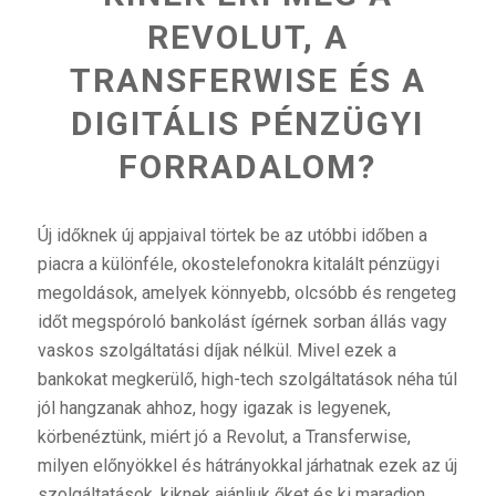
REVOLUT, A
TRANSFERWISE ÉS A
DIGITÁLIS PÉNZÜGYI
FORRADALOM?
Új időknek új appjaival törtek be az utóbbi időben a
piacra a különféle, okostelefonokra kitalált pénzügyi
megoldások, amelyek könnyebb, olcsóbb és rengeteg
időt megspóroló bankolást ígérnek sorban állás vagy
vaskos szolgáltatási díjak nélkül. Mivel ezek a
bankokat megkerülő, high-tech szolgáltatások néha túl
jól hangzanak ahhoz, hogy igazak is legyenek,
körbenéztünk, miért jó a Revolut, a Transferwise,
milyen előnyökkel és hátrányokkal járhatnak ezek az új
szolgáltatások, kiknek ajánljuk őket és ki maradjon