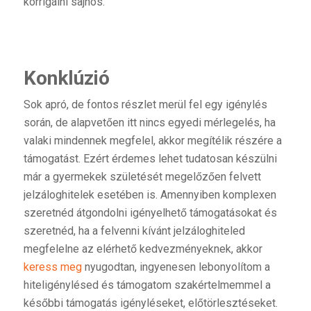
korrigálni sajnos.
Konklúzió
Sok apró, de fontos részlet merül fel egy igénylés
során, de alapvetően itt nincs egyedi mérlegelés, ha
valaki mindennek megfelel, akkor megítélik részére a
támogatást. Ezért érdemes lehet tudatosan készülni
már a gyermekek születését megelőzően felvett
jelzáloghitelek esetében is. Amennyiben komplexen
szeretnéd átgondolni igényelhető támogatásokat és
szeretnéd, ha a felvenni kívánt jelzáloghiteled
megfelelne az elérhető kedvezményeknek, akkor
keress meg
nyugodtan, ingyenesen lebonyolítom a
hiteligénylésed és támogatom szakértelmemmel a
későbbi támogatás igényléseket, előtörlesztéseket.