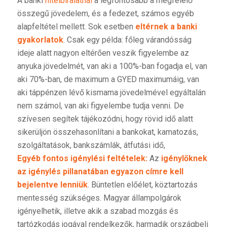
A banki
hitelbírálatnál
a legfontosabb a megfelelő
összegű jövedelem, és a fedezet, számos egyéb
alapfeltétel mellett. Sok esetben
eltérnek a banki
gyakorlatok
. Csak egy példa: főleg várandósság
ideje alatt nagyon eltérően veszik figyelembe az
anyuka jövedelmét, van aki a 100%-ban fogadja el, van
aki 70%-ban, de maximum a GYED maximumáig, van
aki táppénzen lévő kismama jövedelmével egyáltalán
nem számol, van aki figyelembe tudja venni. De
szívesen segítek tájékozódni, hogy rövid idő alatt
sikerüljön összehasonlítani a bankokat, kamatozás,
szolgáltatások, bankszámlák, átfutási idő,
Egyéb fontos igénylési feltételek:
Az
igénylőknek
az igénylés pillanatában egyazon címre kell
bejelentve lenniük
. Büntetlen előélet, köztartozás
mentesség szükséges. Magyar állampolgárok
igényelhetik, illetve akik a szabad mozgás és
tartózkodás jogával rendelkezők, harmadik országbeli