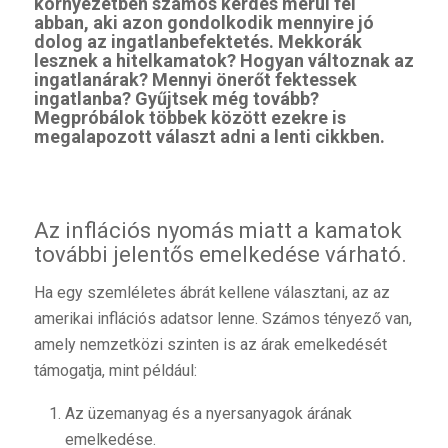
környezetben számos kérdés merül fel
abban, aki azon gondolkodik mennyire jó
dolog az ingatlanbefektetés. Mekkorák
lesznek a hitelkamatok? Hogyan változnak az
ingatlanárak? Mennyi önerőt fektessek
ingatlanba? Gyűjtsek még tovább?
Megpróbálok többek között ezekre is
megalapozott választ adni a lenti cikkben.
Az inflációs nyomás miatt a kamatok
további jelentős emelkedése várható.
Ha egy szemléletes ábrát kellene választani, az az
amerikai inflációs adatsor lenne. Számos tényező van,
amely nemzetközi szinten is az árak emelkedését
támogatja, mint például:
Az üzemanyag és a nyersanyagok árának
emelkedése.