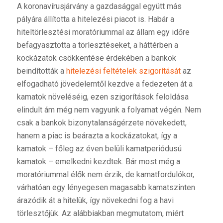
A koronavírusjárvány a gazdasággal együtt más
pályára állította a hitelezési piacot is. Habár a
hiteltörlesztési moratóriummal az állam egy időre
befagyasztotta a törlesztéseket, a háttérben a
kockázatok csökkentése érdekében a bankok
beindították a
hitelezési feltételek szigorítását
az
elfogadható jövedelemtől kezdve a fedezeten át a
kamatok növeléséig, ezen szigorítások feloldása
elindult ám még nem vagyunk a folyamat végén. Nem
csak a bankok bizonytalanságérzete növekedett,
hanem a piac is beárazta a kockázatokat, így a
kamatok – főleg az éven belüli kamatperiódusú
kamatok – emelkedni kezdtek. Bár most még a
moratóriummal élők nem érzik, de kamatfordulókor,
várhatóan egy lényegesen magasabb kamatszinten
árazódik át a hitelük, így növekedni fog a havi
törlesztőjük. Az alábbiakban megmutatom, miért