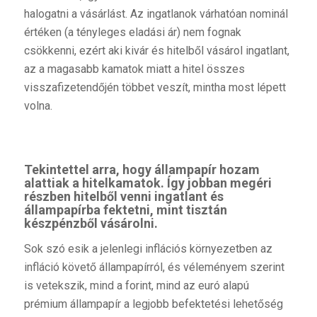
halogatni a vásárlást. Az ingatlanok várhatóan nominál
értéken (a tényleges eladási ár) nem fognak
csökkenni, ezért aki kivár és hitelből vásárol ingatlant,
az a magasabb kamatok miatt a hitel összes
visszafizetendőjén többet veszít, mintha most lépett
volna.
Tekintettel arra, hogy állampapír hozam
alattiak a hitelkamatok. Így jobban megéri
részben hitelből venni ingatlant és
állampapírba fektetni, mint tisztán
készpénzből vásárolni.
Sok szó esik a jelenlegi inflációs környezetben az
infláció követő állampapírról, és véleményem szerint
is vetekszik, mind a forint, mind az euró alapú
prémium állampapír a legjobb befektetési lehetőség