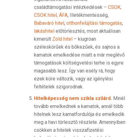
családtámogatási intézkedések –
CSOK,
CSOK hitel, ÁFA
, Illetékmentesség,
Babaváró hitel
,
otthonfelújítási támogatás
,
lakáshitel
előtörlesztés, most aktuálisan
kimerült
Zöld hitel
– kiugróan
széleskörűek és bőkezűek, és sajnos a
kamatok emelkedése miatt a már meglévő
támogatások költségvetési terhe is egyre
magasabb lesz. Így van esély rá, hogy
ezek köre változik, vagy az igénylési
feltételek szigorodnak.
Hitelképesség nem szikla szilárd.
Minél
tovább emelkednek a kamatok, annál több
hitelnek lesz kamatfordulója és emelkedik
meg a havi törlesztő részlete. Amennyiben
csökken a hitelek visszafizetési