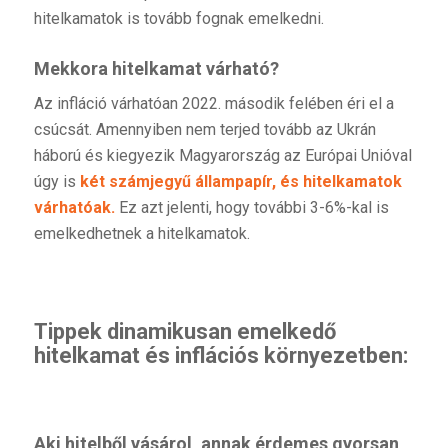
hitelkamatok is tovább fognak emelkedni.
Mekkora hitelkamat várható?
Az infláció várhatóan 2022. második felében éri el a
csúcsát. Amennyiben nem terjed tovább az Ukrán
háború és kiegyezik Magyarország az Európai Unióval
úgy is
két számjegyű állampapír, és hitelkamatok
várhatóak.
Ez azt jelenti, hogy további 3-6%-kal is
emelkedhetnek a hitelkamatok.
Tippek dinamikusa
n emelkedő
hitelkamat és inflációs környezetben:
Aki hitelből vásárol, annak érdemes gyorsan