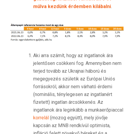
múlva kezdünk érdemben kilábalni
.
Aki arra számít, hogy az ingatlanok ára
jelentősen csökkeni fog. Amennyiben nem
terjed tovább az Ukrajnai háború és
megegyezés születik az Európai Uniós
forrásokról, akkor nem várható érdemi
(nominális, ténylegesen az ingatlanért
fizetett) ingatlan árcsökkenés. Az
ingatlanok ára leginkább a munkaerőpiaccal
korrelál
(mozog együtt), mely jövője
kapcsán az MNB rendkívül optimista,
infláció felett növekvő béreket és a