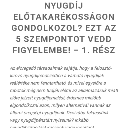
NYUGDÍJ
ELŐTAKARÉKOSSÁGON
GONDOLKOZOL? EZT AZ
5 SZEMPONTOT VEDD
FIGYELEMBE! – 1. RÉSZ
Az elöregedő társadalmak sajátja, hogy a felosztó-
kirovó nyugdíjrendszerben a várható nyugdíjak
reálértéke nem fenntartható, és mivel
egyelőre a
robotok még nem tudják elérni az alkalmazásuk miatt
előre jelzett nyugdíjemelést,
érdemes mielőbb
elgondolkozni azon, milyen alternatívái vannak az
állami öregségi nyugdíjnak. Devizába fektessünk
vagy nyugdíjpénztárt nyissunk? Inkább
nyugdíjbiztosítást kössünk vagy ingatlant