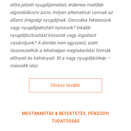
előre jelzett nyugdíjemelést,
érdemes mielőbb
elgondolkozni azon, milyen alternatívái vannak az
állami öregségi nyugdíjnak. Devizába fektessünk
vagy nyugdíjpénztárt nyissunk? Inkább
nyugdíjbiztosítást kössünk vagy ingatlant
vásároljunk? A döntés nem egyszerű, ezért
összeszedtük a lehetséges megtakarítási formák
előnyeit és hátrányait. Itt a nagy nyugdíjkörkép –
második rész.
Olvass tovább
MEGTAKARÍTÁS & BEFEKTETÉS
,
PÉNZÜGYI
TUDATOSSÁG