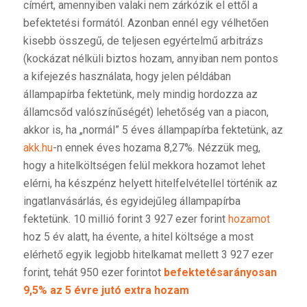
címért, amennyiben valaki nem zárkózik el ettől a
befektetési formától. Azonban ennél egy vélhetően
kisebb összegű, de teljesen egyértelmű arbitrázs
(kockázat nélküli biztos hozam, annyiban nem pontos
a kifejezés használata, hogy jelen példában
állampapírba fektetünk, mely mindig hordozza az
államcsőd valószínűségét) lehetőség van a piacon,
akkor is, ha „normál” 5 éves állampapírba fektetünk, az
akk.hu
-n ennek éves hozama 8,27%. Nézzük meg,
hogy a hitelköltségen felül mekkora hozamot lehet
elérni, ha készpénz helyett hitelfelvétellel történik az
ingatlanvásárlás, és egyidejűleg állampapírba
fektetünk. 10 millió forint 3 927 ezer forint
hozamot
hoz 5 év alatt, ha évente, a hitel költsége a most
elérhető egyik legjobb hitelkamat mellett 3 927 ezer
forint, tehát 950 ezer forintot
befektetésarányosan
9,5% az 5 évre jutó extra hozam