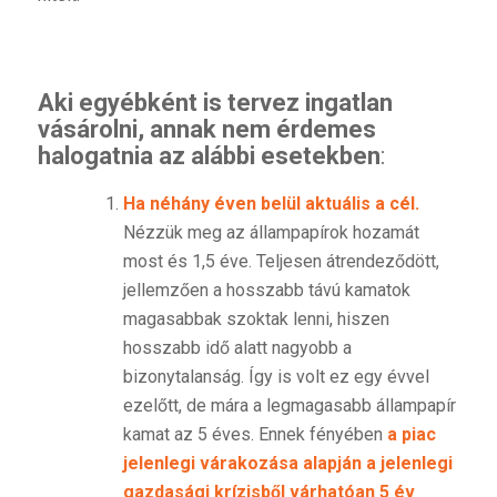
Aki egyébként is tervez ingatlan
vásárolni, annak nem érdemes
halogatnia az alábbi esetekben
:
Ha néhány éven belül aktuális a cél.
Nézzük meg az állampapírok hozamát
most és 1,5 éve. Teljesen átrendeződött,
jellemzően a hosszabb távú kamatok
magasabbak szoktak lenni, hiszen
hosszabb idő alatt nagyobb a
bizonytalanság. Így is volt ez egy évvel
ezelőtt, de mára a legmagasabb állampapír
kamat az 5 éves. Ennek fényében
a piac
jelenlegi várakozása alapján a jelenlegi
gazdasági krízisből várhatóan 5 év