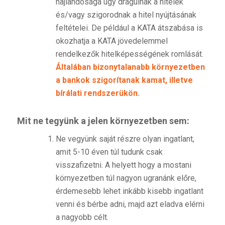
hajlandósága úgy drágulnak a hitelek
és/vagy szigorodnak a hitel nyújtásának
feltételei. De például a KATA átszabása is
okozhatja a KATA jövedelemmel
rendelkezők hitelképességének romlását.
Általában bizonytalanabb környezetben
a bankok szigorítanak kamat, illetve
bírálati rendszerükön.
Mit ne tegyünk a jelen környezetben sem
:
Ne vegyünk saját részre olyan ingatlant,
amit 5-10 éven túl tudunk csak
visszafizetni. A helyett hogy a mostani
környezetben túl nagyon ugranánk előre,
érdemesebb lehet inkább kisebb ingatlant
venni és bérbe adni, majd azt eladva elérni
a nagyobb célt.