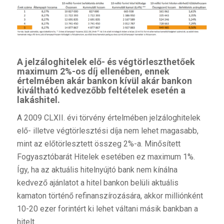
A jelzáloghitelek
elő- és végtörleszthetőek
maximum 2%-os díj ellenében, ennek
értelmében akár bankon kívül akár bankon
kiváltható kedvezőbb feltételek esetén a
lakáshitel.
A 2009 CLXII. évi törvény értelmében jelzáloghitelek
elő- illetve végtörlesztési díja nem lehet magasabb,
mint az előtörlesztett összeg 2%-a. Minősített
Fogyasztóbarát Hitelek esetében ez maximum 1%.
Így, ha az aktuális hitelnyújtó bank nem kínálna
kedvező ajánlatot a hitel bankon belüli aktuális
kamaton történő refinanszírozására, akkor milliónként
10-20 ezer forintért ki lehet váltani másik bankban a
hitelt.