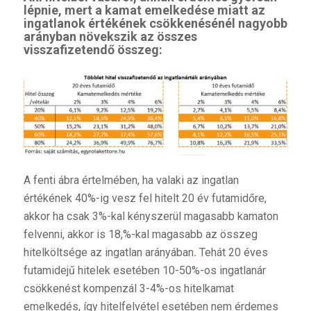
lépnie, mert a kamat emelkedése miatt az
ingatlanok értékének csökkenésénél nagyobb
arányban növekszik az összes
visszafizetendő összeg:
A fenti ábra értelmében, ha valaki az ingatlan
értékének 40%-ig vesz fel hitelt 20 év futamidőre,
akkor ha csak 3%-kal kényszerül magasabb kamaton
felvenni, akkor is 18,%-kal magasabb az összeg
hitelköltsége az ingatlan arányában
.
Tehát 20 éves
futamidejű hitelek esetében 10-50%-os ingatlanár
csökkenést kompenzál 3-4%-os hitelkamat
emelkedés, így hitelfelvétel esetében nem érdemes