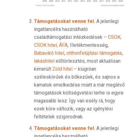
Támogatásokat venne fel.
A jelenlegi
ingatlancélra használható
családtámogatási intézkedések –
CSOK,
CSOK hitel, ÁFA
, Illetékmentesség,
Babaváró hitel
,
otthonfelújítási támogatás
,
lakáshitel
előtörlesztés, most aktuálisan
kimerült
Zöld hitel
– kiugróan
széleskörűek és bőkezűek, és sajnos a
kamatok emelkedése miatt a már meglévő
támogatások költségvetési terhe is egyre
magasabb lesz. Így van esély rá, hogy
ezek köre változik, vagy az igénylési
feltételek szigorodnak.
Támogatásokat venne fel.
A jelenlegi
ingatlancélra használható