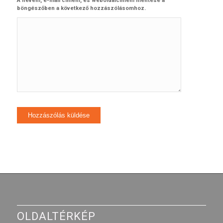
A nevem, e-mail címem, és weboldalcímem mentése a
böngészőben a következő hozzászólásomhoz.
OLDALTÉRKÉP