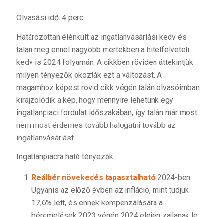
Olvasási idő: 4 perc
Határozottan élénkült az ingatlanvásárlási kedv és
talán még ennél nagyobb mértékben a hitelfelvételi
kedv is 2024 folyamán. A cikkben röviden áttekintjük
milyen tényezők okozták ezt a változást. A
magamhoz képest rövid cikk végén talán olvasóimban
kirajzolódik a kép, hogy mennyire lehetünk egy
ingatlanpiaci fordulat időszakában, így talán már most
nem most érdemes tovább halogatni tovább az
ingatlanvásárlást.
Ingatlanpiacra ható tényezők
Reálbér növekedés tapasztalható
2024-ben.
Ugyanis az előző évben az infláció, mint tudjuk
17,6% lett, és ennek kompenzálására a
béremelések 2023 végén 2024 elején zajlanak le