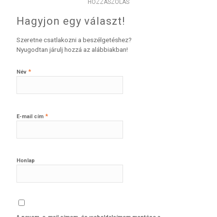
HOZZÁSZÓLÁS
Hagyjon egy választ!
Szeretne csatlakozni a beszélgetéshez?
Nyugodtan járulj hozzá az alábbiakban!
*
Név
*
E-mail cím
Honlap