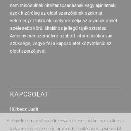
nem minősülnek hiteltanácsadásnak vagy ajánlatnak,
azok kizárólag az oldal szerzőjének szakmai
véleményét tükrözik, melynek célja az olvasók minél
szélesebb körű, általános jellegű tájékoztatása.
Amennyiben személyre szabott információkra van
szüksége, vegye fel a kapcsolatot közvetlenül az
oldal szerzőjével.
KAPCSOLAT
Hürkecz Judit
E-mail cím
:
judit@egyrolakettore.hu
A kényelmes navigációs élmény érdekében sütiket használunk a
tartalom és a közösségi funkciók biztosításához, a weboldal