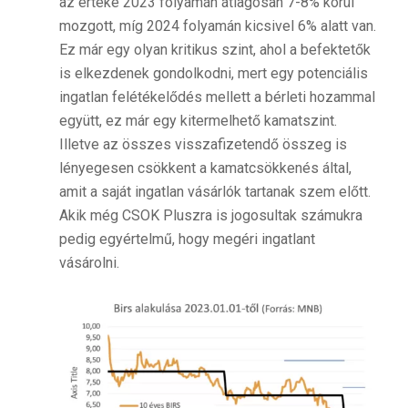
az értéke 2023 folyamán átlagosan 7-8% körül
mozgott, míg 2024 folyamán kicsivel 6% alatt van.
Ez már egy olyan kritikus szint, ahol a befektetők
is elkezdenek gondolkodni, mert egy potenciális
ingatlan felétékelődés mellett a bérleti hozammal
együtt, ez már egy kitermelhető kamatszint.
Illetve az összes visszafizetendő összeg is
lényegesen csökkent a kamatcsökkenés által,
amit a saját ingatlan vásárlók tartanak szem előtt.
Akik még CSOK Pluszra is jogosultak számukra
pedig egyértelmű, hogy megéri ingatlant
vásárolni.