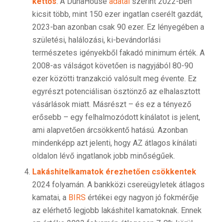
kettős
. A DunaHouse
adatai
szerint 2022-ben
kicsit több, mint 150 ezer ingatlan cserélt gazdát,
2023-ban azonban csak 90 ezer. Ez lényegében a
születési, halálozási, ki-bevándorlási
természetes igényekből fakadó minimum érték. A
2008-as válságot követően is nagyjából 80-90
ezer közötti tranzakció valósult meg évente. Ez
egyrészt potenciálisan ösztönző az elhalasztott
vásárlások miatt. Másrészt – és ez a tényező
erősebb – egy felhalmozódott kínálatot is jelent,
ami alapvetően árcsökkentő hatású. Azonban
mindenképp azt jelenti, hogy AZ átlagos kínálati
oldalon lévő ingatlanok jobb minőségűek.
Lakáshitelkamatok érezhetően csökkentek
2024 folyamán. A bankközi csereügyletek átlagos
kamatai, a
BIRS
értékei egy nagyon jó fokmérője
az elérhető legjobb lakáshitel kamatoknak. Ennek