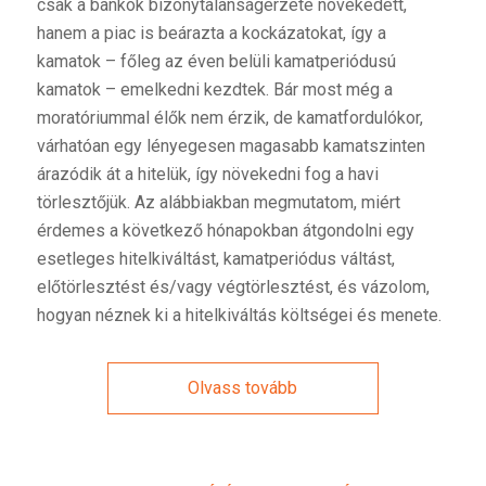
csak a bankok bizonytalanságérzete növekedett,
hanem a piac is beárazta a kockázatokat, így a
kamatok – főleg az éven belüli kamatperiódusú
kamatok – emelkedni kezdtek. Bár most még a
moratóriummal élők nem érzik, de kamatfordulókor,
várhatóan egy lényegesen magasabb kamatszinten
árazódik át a hitelük, így növekedni fog a havi
törlesztőjük. Az alábbiakban megmutatom, miért
érdemes a következő hónapokban átgondolni egy
esetleges hitelkiváltást, kamatperiódus váltást,
előtörlesztést és/vagy végtörlesztést, és vázolom,
hogyan néznek ki a hitelkiváltás költségei és menete.
Olvass tovább