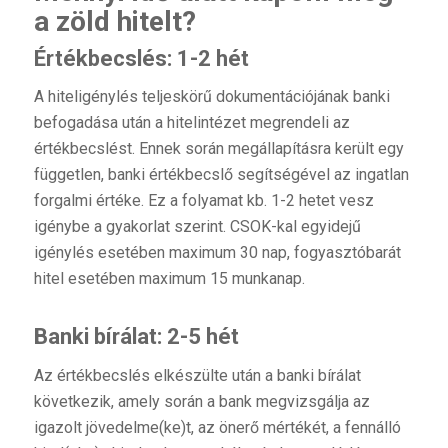
a zöld hitelt?
Értékbecslés: 1-2 hét
A hiteligénylés teljeskörű dokumentációjának banki
befogadása után a hitelintézet megrendeli az
értékbecslést. Ennek során megállapításra került egy
független, banki értékbecslő segítségével az ingatlan
forgalmi értéke. Ez a folyamat kb. 1-2 hetet vesz
igénybe a gyakorlat szerint. CSOK-kal egyidejű
igénylés esetében maximum 30 nap, fogyasztóbarát
hitel esetében maximum 15 munkanap.
Banki bírálat: 2-5 hét
Az értékbecslés elkészülte után a banki bírálat
következik, amely során a bank megvizsgálja az
igazolt jövedelme(ke)t, az önerő mértékét, a fennálló