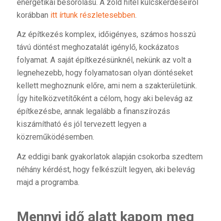
energetikai besorolású. A zöld hitel kulcskérdéseiről
korábban
itt írtunk részletesebben
.
Az építkezés komplex, időigényes, számos hosszú
távú döntést meghozatalát igénylő, kockázatos
folyamat. A saját építkezésünknél, nekünk az volt a
legnehezebb, hogy folyamatosan olyan döntéseket
kellett meghoznunk előre, ami nem a szakterületünk.
Így hitelközvetítőként a célom, hogy aki belevág az
építkezésbe, annak legalább a finanszírozás
kiszámítható és jól tervezett legyen a
közreműködésemben.
Az eddigi bank gyakorlatok alapján csokorba szedtem
néhány kérdést, hogy felkészült legyen, aki belevág
majd a programba.
Mennyi idő alatt kapom meg