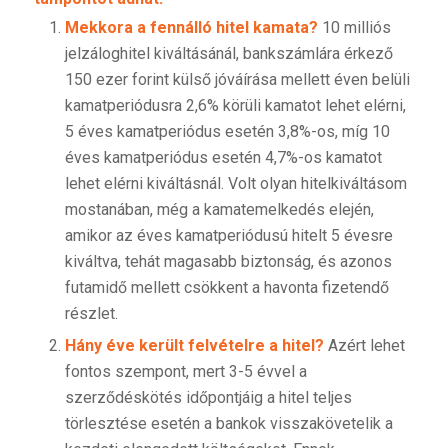
Mekkora a fennálló hitel kamata?
10 milliós
jelzáloghitel kiváltásánál, bankszámlára érkező
150 ezer forint külső jóváírása mellett éven belüli
kamatperiódusra 2,6% körüli kamatot lehet elérni,
5 éves kamatperiódus esetén 3,8%-os, míg 10
éves kamatperiódus esetén 4,7%-os kamatot
lehet elérni kiváltásnál. Volt olyan hitelkiváltásom
mostanában, még a kamatemelkedés elején,
amikor az éves kamatperiódusú hitelt 5 évesre
kiváltva, tehát magasabb biztonság, és azonos
futamidő mellett csökkent a havonta fizetendő
részlet.
Hány éve került felvételre a hitel?
Azért lehet
fontos szempont, mert 3-5 évvel a
szerződéskötés időpontjáig a hitel teljes
törlesztése esetén a bankok visszakövetelik a