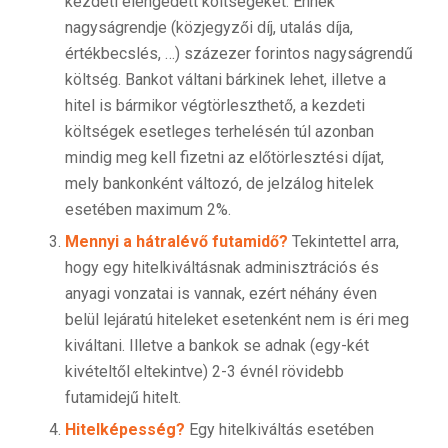
kezdeti elengedett költségeket. Ennek
nagyságrendje (közjegyzői díj, utalás díja,
értékbecslés, …) százezer forintos nagyságrendű
költség. Bankot váltani bárkinek lehet, illetve a
hitel is bármikor végtörleszthető, a kezdeti
költségek esetleges terhelésén túl azonban
mindig meg kell fizetni az előtörlesztési díjat,
mely bankonként változó, de jelzálog hitelek
esetében maximum 2%.
Mennyi a hátralévő futamidő?
Tekintettel arra,
hogy egy hitelkiváltásnak adminisztrációs és
anyagi vonzatai is vannak, ezért néhány éven
belül lejáratú hiteleket esetenként nem is éri meg
kiváltani. Illetve a bankok se adnak (egy-két
kivételtől eltekintve) 2-3 évnél rövidebb
futamidejű hitelt.
Hitelképesség?
Egy hitelkiváltás esetében