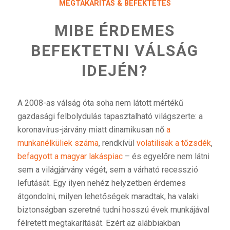
MEGTAKARÍTÁS & BEFEKTETÉS
MIBE ÉRDEMES
BEFEKTETNI VÁLSÁG
IDEJÉN?
A 2008-as válság óta soha nem látott mértékű
gazdasági felbolydulás tapasztalható világszerte: a
koronavírus-járvány miatt dinamikusan nő
a
munkanélküliek száma
, rendkívül
volatilisak a tőzsdék
,
befagyott a magyar lakáspiac
– és egyelőre nem látni
sem a világjárvány végét, sem a várható recesszió
lefutását. Egy ilyen nehéz helyzetben érdemes
átgondolni, milyen lehetőségek maradtak, ha valaki
biztonságban szeretné tudni hosszú évek munkájával
félretett megtakarítását. Ezért az alábbiakban