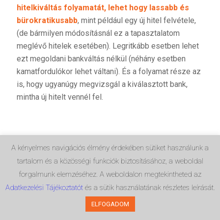
hitelkiváltás folyamatát, lehet hogy lassabb és
bürokratikusabb
, mint például egy új hitel felvétele,
(de bármilyen módosításnál ez a tapasztalatom
meglévő hitelek esetében). Legritkább esetben lehet
ezt megoldani bankváltás nélkül (néhány esetben
kamatfordulókor lehet váltani). És a folyamat része az
is, hogy ugyanúgy megvizsgál a kiválasztott bank,
mintha új hitelt vennél fel.
Mikor utasítanak el biztosan
A kényelmes navigációs élmény érdekében sütiket használunk a
tartalom és a közösségi funkciók biztosításához, a weboldal
hitelkiváltás esetében?
forgalmunk elemzéséhez. A weboldalon megtekintheted az
Adatkezelési Tájékoztatót
és a sütik használatának részletes leírását.
ELFOGADOM
A leggyakoribb okok ahhoz kapcsolódnak, amiért
új hitelt se kapnál
: