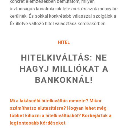
konkrét elemzésekben bemutatom, milyen
biztonságos konstrukciók léteznek és azok mennyibe
kerülnek. És sokkal konkrétabb válasszal szolgálok a
fix illetve változó hitel választása kérdéskörben.
HITEL
HITELKIVÁLTÁS: NE
HAGYJ MILLIÓKAT A
BANKOKNÁL!
Mi a lakáscélú hitelkiváltás menete? Mikor
számíthatsz elutasításra?
Hogyan lehet még
többet kihozni a hitelkiváltásból? Körbejártuk a
legfontosabb kérdéseket.