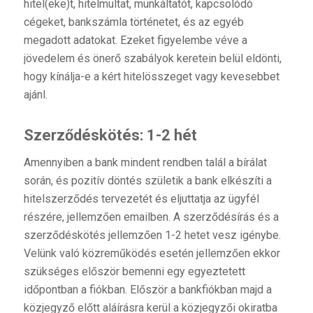
hitel(eke)t, hitelmultat, munkáltatót, kapcsolódó
cégeket, bankszámla történetet, és az egyéb
megadott adatokat. Ezeket figyelembe véve a
jövedelem és önerő szabályok keretein belül eldönti,
hogy kínálja-e a kért hitelösszeget vagy kevesebbet
ajánl.
Szerződéskötés: 1-2 hét
Amennyiben a bank mindent rendben talál a bírálat
során, és pozitív döntés születik a bank elkészíti a
hitelszerződés tervezetét és eljuttatja az ügyfél
részére, jellemzően emailben. A szerződésírás és a
szerződéskötés jellemzően 1-2 hetet vesz igénybe.
Velünk való közreműködés esetén jellemzően ekkor
szükséges először bemenni egy egyeztetett
időpontban a fiókban. Először a bankfiókban majd a
közjegyző előtt aláírásra kerül a közjegyzői okiratba