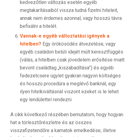
kedvezőtlen változás esetén egyéb
megtakarításaiból vissza tudná fizetni hiteleit,
annak nem érdemes azonnal, vagy hosszú távra
befixálni a hitelét.
Vannak-e egyéb változtatási igények a
hitelben?
Egy örökösödés átvezetése, vagy
egyéb családon belüli idejét múlt keresztfüggés
(válás, a hitelben csak jövedelem erősítése miatt
bevont családtag „kiszabadítása”) és egyéb
fedezetcsere ügylet gyakran nagyon költséges
és hosszú procedúra a meglévő banknál, egy
ilyen hitelkiváltásnál viszont ezeket is le lehet
egy lendülettel rendezni.
A cikk következő részében bemutatom, hogy hogyan
hat a törlesztőrészletre és az összes
visszafizetendőre a kamatok emelkedése, illetve