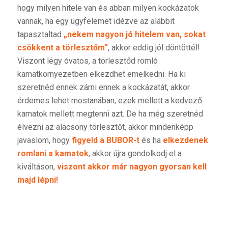
hogy milyen hitele van és abban milyen kockázatok
vannak, ha egy ügyfelemet idézve az alábbit
tapasztaltad
„nekem nagyon jó hitelem van, sokat
csökkent a törlesztőm”
, akkor eddig jól döntöttél!
Viszont légy óvatos, a törlesztőd romló
kamatkörnyezetben elkezdhet emelkedni. Ha ki
szeretnéd ennek zárni ennek a kockázatát, akkor
érdemes lehet mostanában, ezek mellett a kedvező
kamatok mellett megtenni azt. De ha még szeretnéd
élvezni az alacsony törlesztőt, akkor mindenképp
javaslom, hogy
figyeld a
BUBOR
-t
és ha
elkezdenek
romlani a kamatok
, akkor újra gondolkodj el a
kiváltáson,
viszont akkor már nagyon gyorsan kell
majd lépni!