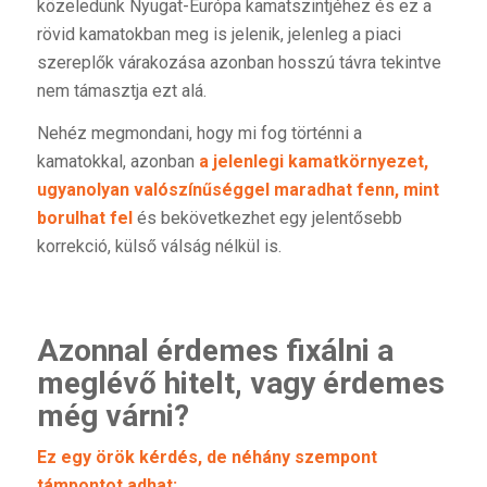
közeledünk Nyugat-Európa kamatszintjéhez és ez a
rövid kamatokban meg is jelenik, jelenleg a piaci
szereplők várakozása azonban hosszú távra tekintve
nem támasztja ezt alá.
Nehéz megmondani, hogy mi fog történni a
kamatokkal, azonban
a jelenlegi kamatkörnyezet,
ugyanolyan valószínűséggel maradhat fenn, mint
borulhat fel
és bekövetkezhet egy jelentősebb
korrekció, külső válság nélkül is.
Azonnal érdemes fixálni a
meglévő hitelt, vagy érdemes
még várni?
Ez egy örök kérdés, de néhány szempont
támpontot adhat: