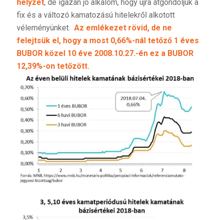
helyzet
, de igazán jó alkalom, hogy újra átgondoljuk a
fix és a változó kamatozású hitelekről alkotott
véleményünket.
Az emlékezet rövid, de ne
felejtsük el, hogy a most 0,66%-nál tetőző 1 éves
BUBOR közel 10 éve 2008.10.27.-én ez a BUBOR
12,39%-on tetőzött.