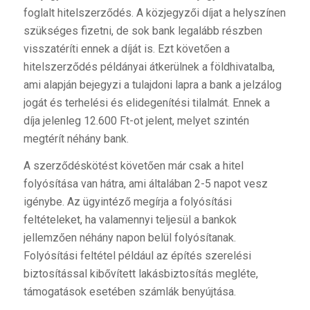
foglalt hitelszerződés. A közjegyzői díjat a helyszínen
szükséges fizetni, de sok bank legalább részben
visszatéríti ennek a díját is. Ezt követően a
hitelszerződés példányai átkerülnek a földhivatalba,
ami alapján bejegyzi a tulajdoni lapra a bank a jelzálog
jogát és terhelési és elidegenítési tilalmát. Ennek a
díja jelenleg 12.600 Ft-ot jelent, melyet szintén
megtérít néhány bank.
A szerződéskötést követően már csak a hitel
folyósítása van hátra, ami általában 2-5 napot vesz
igénybe. Az ügyintéző megírja a folyósítási
feltételeket, ha valamennyi teljesül a bankok
jellemzően néhány napon belül folyósítanak.
Folyósítási feltétel például az építés szerelési
biztosítással kibővített lakásbiztosítás megléte,
támogatások esetében számlák benyújtása.