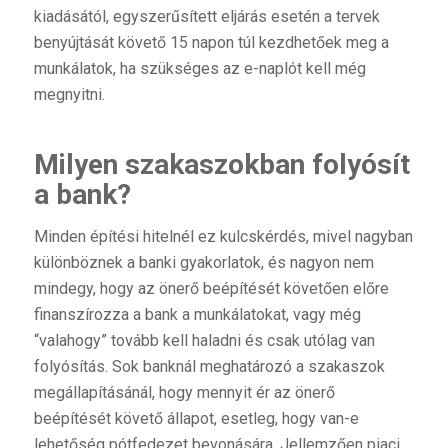
kiadásától, egyszerűsített eljárás esetén a tervek
benyújtását követő 15 napon túl kezdhetőek meg a
munkálatok, ha szükséges az e-naplót kell még
megnyitni.
Milyen szakaszokban folyósít
a bank?
Minden építési hitelnél ez kulcskérdés, mivel nagyban
különböznek a banki gyakorlatok, és nagyon nem
mindegy, hogy az önerő beépítését követően előre
finanszírozza a bank a munkálatokat, vagy még
“valahogy” tovább kell haladni és csak utólag van
folyósítás. Sok banknál meghatározó a szakaszok
megállapításánál, hogy mennyit ér az önerő
beépítését követő állapot, esetleg, hogy van-e
lehetőség pótfedezet bevonására. Jellemzően piaci