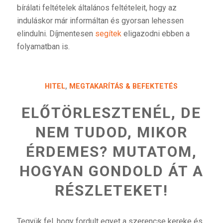
bírálati feltételek általános feltételeit, hogy az
induláskor már informáltan és gyorsan lehessen
elindulni. Díjmentesen
segítek
eligazodni ebben a
folyamatban is.
HITEL
,
MEGTAKARÍTÁS & BEFEKTETÉS
ELŐTÖRLESZTENÉL, DE
NEM TUDOD, MIKOR
ÉRDEMES? MUTATOM,
HOGYAN GONDOLD ÁT A
RÉSZLETEKET!
Tegyük fel, hogy fordult egyet a szerencse kereke és