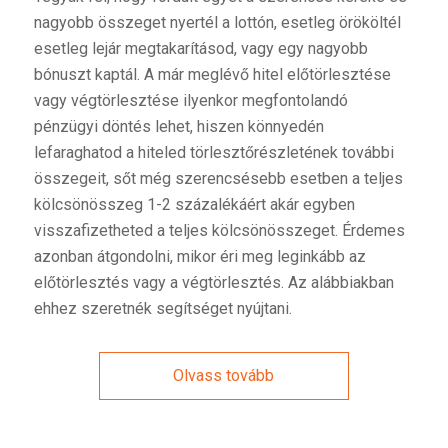
nagyobb összeget nyertél a lottón, esetleg örököltél
esetleg lejár megtakarításod, vagy egy nagyobb
bónuszt kaptál. A már meglévő hitel előtörlesztése
vagy végtörlesztése ilyenkor megfontolandó
pénzügyi döntés lehet, hiszen könnyedén
lefaraghatod a hiteled törlesztőrészletének további
összegeit, sőt még szerencsésebb esetben a teljes
kölcsönösszeg 1-2 százalékáért akár egyben
visszafizetheted a teljes kölcsönösszeget. Érdemes
azonban átgondolni, mikor éri meg leginkább az
előtörlesztés vagy a végtörlesztés. Az alábbiakban
ehhez szeretnék segítséget nyújtani.
Olvass tovább