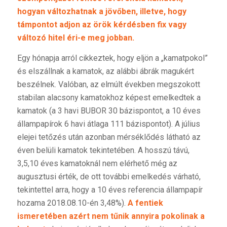
hogyan változhatnak a jövőben, illetve, hogy
támpontot adjon az örök kérdésben fix vagy
változó hitel éri-e meg jobban.
Egy hónapja arról cikkeztek, hogy eljön a „kamatpokol”
és elszállnak a kamatok, az alábbi ábrák magukért
beszélnek. Valóban, az elmúlt években megszokott
stabilan alacsony kamatokhoz képest emelkedtek a
kamatok (a 3 havi BUBOR 30 bázispontot, a 10 éves
állampapírok 6 havi átlaga 111 bázispontot). A július
elejei tetőzés után azonban mérséklődés látható az
éven belüli kamatok tekintetében. A hosszú távú,
3,5,10 éves kamatoknál nem elérhető még az
augusztusi érték, de ott további emelkedés várható,
tekintettel arra, hogy a 10 éves referencia állampapír
hozama 2018.08.10-én 3,48%).
A fentiek
ismeretében azért nem tűnik annyira pokolinak a