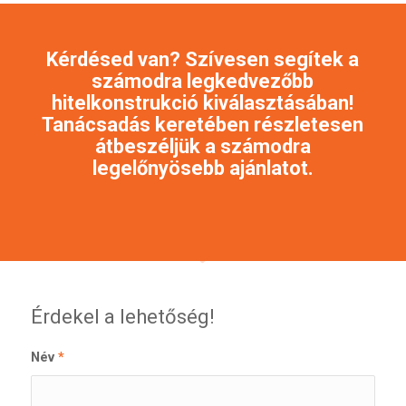
Kérdésed van? Szívesen segítek a
számodra legkedvezőbb
hitelkonstrukció kiválasztásában!
Tanácsadás keretében részletesen
átbeszéljük a számodra
legelőnyösebb ajánlatot.
Érdekel a lehetőség!
Név
*