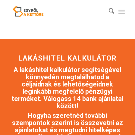
LAKÁSHITEL KALKULÁTOR
A lakáshitel kalkulátor segítségével
könnyedén megtalálhatod a
céljaidnak és lehetőségeidnek
leginkább megfelelő pénzügyi
terméket. Válogass 14 bank ajánlatai
között!
Hogyha szeretnéd további
szempontok szerint is összevetni az
ajánlatokat és megtudni hitelképes