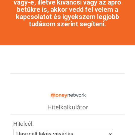
vagy-e, illetve kíváncsi vagy az apró
betűkre is, akkor vedd fel velem a
kapcsolatot és igyekszem legjobb
tudásom szerint segíteni.