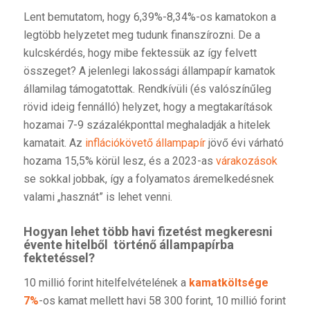
Lent bemutatom, hogy 6,39%-8,34%-os kamatokon a
legtöbb helyzetet meg tudunk finanszírozni. De a
kulcskérdés, hogy mibe fektessük az így felvett
összeget? A jelenlegi lakossági állampapír kamatok
államilag támogatottak. Rendkívüli (és valószínűleg
rövid ideig fennálló) helyzet, hogy a megtakarítások
hozamai 7-9 százalékponttal meghaladják a hitelek
kamatait. Az
inflációkövető állampapír
jövő évi várható
hozama 15,5% körül lesz, és a 2023-as
várakozások
se sokkal jobbak, így a folyamatos áremelkedésnek
valami „hasznát” is lehet venni.
Hogyan lehet több havi fizetést megkeresni
évente hitelből történő állampapírba
fektetéssel?
10 millió forint hitelfelvételének a
kamatköltsége
7%
-os kamat mellett havi 58 300 forint, 10 millió forint