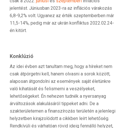
csak a 2022.
júniusi
és
szeptemberi
inflációs
jelentést. Júniusban 2023-ra az inflációs várakozás
6,8-9,2% volt. Ugyanez az érték szeptemberben már
11,5-14%, pedig már az ukrán konfliktus 2022.02.24-
én kitört.
Konklúzió
Az idei évben azt tanultam meg, hogy a híreket nem
csak átpörgetni kell, hanem olvasni a sorok között,
alaposan átgondolni az események saját életünkre
való kihatását és felismerni a veszélyeket,
lehetőségeket. Én nehezen tudnék a nyersanyag
árváltozások alakulásáról tippeket adni. De a
szakterületemen a finanszírozás területén a jelenlegi
helyzetben kirajzolódott a cikkben leírt lehetőség.
Rendkívüli és várhatóan rövid ideig fennálló helyzet,