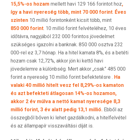
15,5%-os hozam
mellett havi 129 166 forintot hoz
,
így a havi nyereség több, mint 70 000 forint
.
Éves
szinten
10 millió forintonként kicsit több, mint
850 000 forint
. 10 millió forint felvételéhez, 10 éves
időtávra, nagyjából 232 000 forintos jövedelmet
szükséges igazolni a banknak. 850 000 osztva 232
000-rel ez 3,7 hónap. Ha a hitel kamata 8%, és a betéti
hozam csak 12,72%, akkor jön ki kettő havi
jövedelemre a különbség. Mert akkor „csak” 485 000
forint a nyereség 10 millió forint befektetésre .
Ha
valaki 40 millió hitelt vesz fel 8,29%-os kamaton
és azt befekteti átlagosan 14%-os hozamon,
akkor 2 év múlva a nettó kamat nyeresége 8,3
millió forint, 3 év alatt pedig 13,1 millió.
Ebből az
összegből bőven ki lehet gazdálkodni, a hitelfelvétel
és az állampapír visszaváltási díját is.