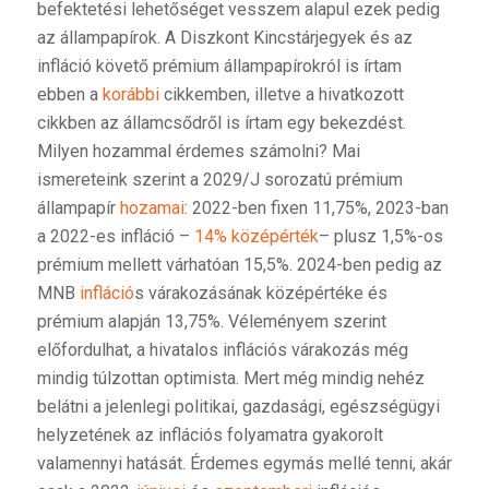
befektetési lehetőséget vesszem alapul ezek pedig
az állampapírok. A Diszkont Kincstárjegyek és az
infláció követő prémium állampapírokról is írtam
ebben a
korábbi
cikkemben, illetve a hivatkozott
cikkben az államcsődről is írtam egy bekezdést.
Milyen hozammal érdemes számolni? Mai
ismereteink szerint a 2029/J sorozatú prémium
állampapír
hozamai
: 2022-ben fixen 11,75%, 2023-ban
a 2022-es infláció –
14% középérték
– plusz 1,5%-os
prémium mellett várhatóan 15,5%. 2024-ben pedig az
MNB
infláció
s várakozásának középértéke és
prémium alapján 13,75%. Véleményem szerint
előfordulhat, a hivatalos inflációs várakozás még
mindig túlzottan optimista. Mert még mindig nehéz
belátni a jelenlegi politikai, gazdasági, egészségügyi
helyzetének az inflációs folyamatra gyakorolt
valamennyi hatását. Érdemes egymás mellé tenni, akár