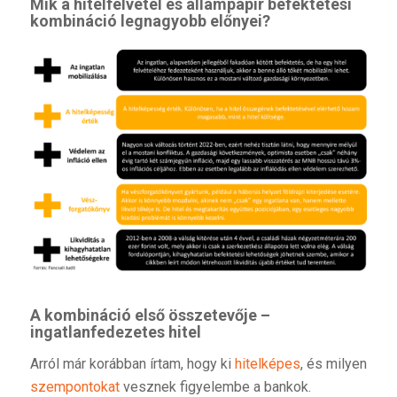
Mik a hitelfelvétel és állampapír befektetési
kombináció legnagyobb előnyei?
A kombináció első összetevője –
ingatlanfedezetes hitel
Arról már korábban írtam, hogy ki
hitelképes
, és milyen
szempontokat
vesznek figyelembe a bankok.