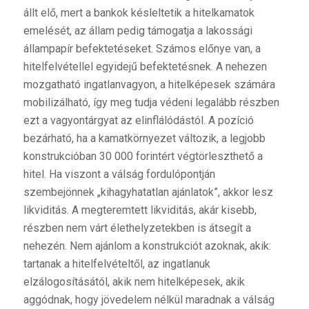
állt elő, mert a bankok késleltetik a hitelkamatok
emelését, az állam pedig támogatja a lakossági
állampapír befektetéseket. Számos előnye van, a
hitelfelvétellel egyidejű befektetésnek. A nehezen
mozgatható ingatlanvagyon, a hitelképesek számára
mobilizálható, így meg tudja védeni legalább részben
ezt a vagyontárgyat az elinflálódástól. A pozíció
bezárható, ha a kamatkörnyezet változik, a legjobb
konstrukcióban 30 000 forintért végtörleszthető a
hitel. Ha viszont a válság fordulópontján
szembejönnek „kihagyhatatlan ajánlatok”, akkor lesz
likviditás. A megteremtett likviditás, akár kisebb,
részben nem várt élethelyzetekben is átsegít a
nehezén. Nem ajánlom a konstrukciót azoknak, akik:
tartanak a hitelfelvételtől, az ingatlanuk
elzálogosításától, akik nem hitelképesek, akik
aggódnak, hogy jövedelem nélkül maradnak a válság