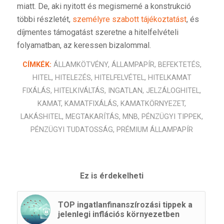
miatt. De, aki nyitott és megismerné a konstrukció
többi részletét,
személyre szabott tájékoztatást
, és
díjmentes támogatást szeretne a hitelfelvételi
folyamatban, az keressen bizalommal.
CÍMKÉK:
ÁLLAMKÖTVÉNY
,
ÁLLAMPAPÍR
,
BEFEKTETÉS
,
HITEL
,
HITELEZÉS
,
HITELFELVÉTEL
,
HITELKAMAT
FIXÁLÁS
,
HITELKIVÁLTÁS
,
INGATLAN
,
JELZÁLOGHITEL
,
KAMAT
,
KAMATFIXÁLÁS
,
KAMATKÖRNYEZET
,
LAKÁSHITEL
,
MEGTAKARÍTÁS
,
MNB
,
PÉNZÜGYI TIPPEK
,
PÉNZÜGYI TUDATOSSÁG
,
PRÉMIUM ÁLLAMPAPÍR
Ez is érdekelheti
TOP ingatlanfinanszírozási tippek a
jelenlegi inflációs környezetben