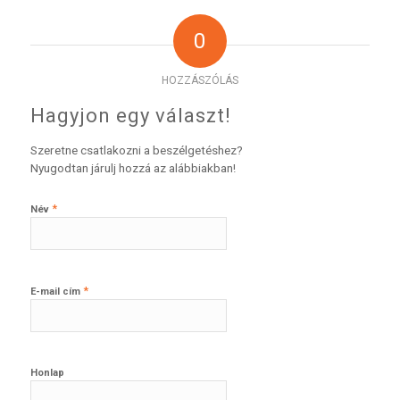
0
HOZZÁSZÓLÁS
Hagyjon egy választ!
Szeretne csatlakozni a beszélgetéshez?
Nyugodtan járulj hozzá az alábbiakban!
*
Név
*
E-mail cím
Honlap