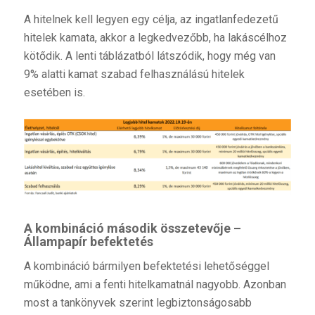
A hitelnek kell legyen egy célja, az ingatlanfedezetű
hitelek kamata, akkor a legkedvezőbb, ha lakáscélhoz
kötődik. A lenti táblázatból látszódik, hogy még van
9% alatti kamat szabad felhasználású hitelek
esetében is.
A kombináció második összetevője –
Állampapír befektetés
A kombináció bármilyen befektetési lehetőséggel
működne, ami a fenti hitelkamatnál nagyobb. Azonban
most a tankönyvek szerint legbiztonságosabb