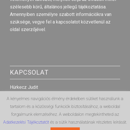
szélesebb körű, általános jellegű tájékoztatása.
Amennyiben személyre szabott információkra van
szüksége, vegye fel a kapcsolatot közvetlenül az
oldal szerzőjével.
KAPCSOLAT
Hürkecz Judit
A kényelmes navigációs élmény érdekében sütiket használunk a
E-mail cím
:
judit@egyrolakettore.hu
tartalom és a közösségi funkciók biztosításához, a weboldal
Telefonszám: +36703173436
forgalmunk elemzéséhez. A weboldalon megtekintheted az
Adatkezelési Tájékoztatót
és a sütik használatának részletes leírását.