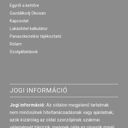
Egyről a kettőre
Gazdálkodj Okosan
Kapcsolat
Lakáshitel kalkulátor
Panaszkezelési tájékoztató
Rólam
Szolgáltatások
JOGI INFORMÁCIÓ
Jogi információ:
Az oldalon megjelenő tartalmak
nem minősülnek hiteltanácsadásnak vagy ajánlatnak,
azok kizárólag az oldal szerzőjének szakmai
véleményét tükrözik, melynek célja az olvasók minél