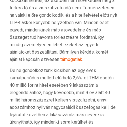
kockázatmentes, ez esetben nem növekedhet meg a
törlesztő és a visszafizetendő sem. Természetesen
ha valaki előre gondolkodik, és a hitelfelvétel előtt nyit
LTP-t akkor könyebb helyzetben van. Minden eset
egyedi, mindenkinek más a jövedelme és más
összeget tud havonta törlesztésre fordítani, így
mindig személyesen lehet ezeket az egyedi
ajánlatokat összeállítani. Bármilyen kérdés, konrét
ajánlat kapcsán szívesen
támogatlak
.
De ne gondolkozzunk kicsiben az egy éves
kamatperiódus mellett elérhető 2,6%-ot THM esetén
40 millió forint hitel esetében 9 lakásszámla
elegendő ahhoz, hogy kevesebb, mint 9 év alatt 40
millió háromszázezret kelljen visszafizetni, ennyi
adószámhoz nyilván nagycsaládi összefogás kell, de
lejáratot követően a lakásszámla más nevére is
újranyitható, így mindenki sorra kerülhet és