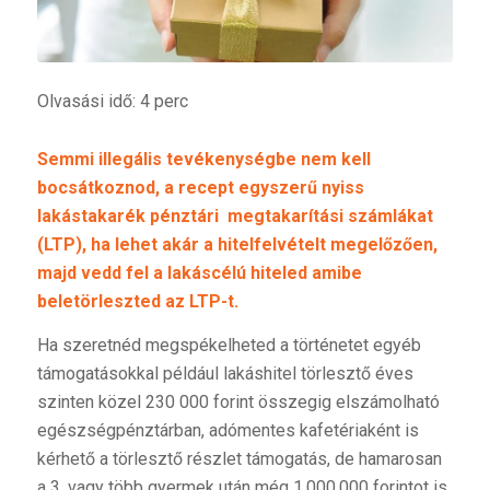
Olvasási idő: 4 perc
Semmi illegális tevékenységbe nem kell
bocsátkoznod, a recept egyszerű nyiss
lakástakarék pénztári megtakarítási számlákat
(LTP), ha lehet akár a hitelfelvételt megelőzően,
majd vedd fel a lakáscélú hiteled amibe
beletörleszted az LTP-t.
Ha szeretnéd megspékelheted a történetet egyéb
támogatásokkal például lakáshitel törlesztő éves
szinten közel 230 000 forint összegig elszámolható
egészségpénztárban, adómentes kafetériaként is
kérhető a törlesztő részlet támogatás, de hamarosan
a 3. vagy több gyermek után még 1.000.000 forintot is