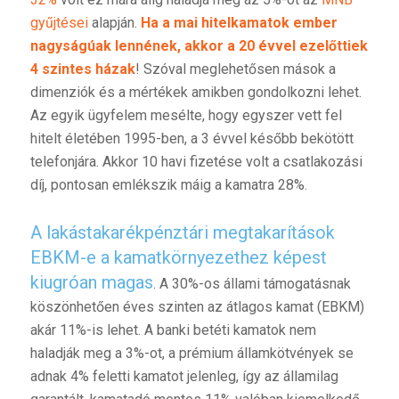
gyűjtései
alapján.
Ha a mai hitelkamatok ember
nagyságúak lennének, akkor a 20 évvel ezelőttiek
4 szintes házak
! Szóval meglehetősen mások a
dimenziók és a mértékek amikben gondolkozni lehet.
Az egyik ügyfelem mesélte, hogy egyszer vett fel
hitelt életében 1995-ben, a 3 évvel később bekötött
telefonjára. Akkor 10 havi fizetése volt a csatlakozási
díj, pontosan emlékszik máig a kamatra 28%.
A lakástakarékpénztári megtakarítások
EBKM-e a kamatkörnyezethez képest
kiugróan magas
. A 30%-os állami támogatásnak
köszönhetően éves szinten az átlagos kamat (EBKM)
akár 11%-is lehet. A banki betéti kamatok nem
haladják meg a 3%-ot, a prémium államkötvények se
adnak 4% feletti kamatot jelenleg, így az államilag