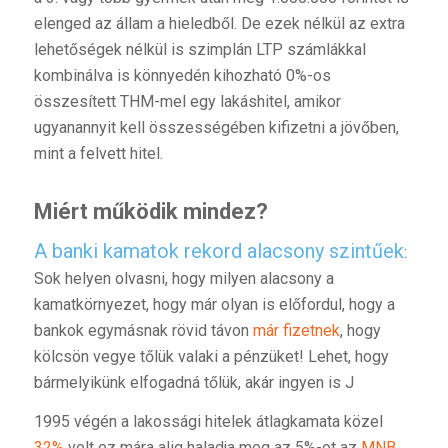
elenged az állam a hieledből. De ezek nélkül az extra
lehetőségek nélkül is szimplán LTP számlákkal
kombinálva is könnyedén kihozható 0%-os
összesített THM-mel egy lakáshitel, amikor
ugyanannyit kell összességében kifizetni a jövőben,
mint a felvett hitel.
Miért működik mindez?
A banki kamatok rekord alacsony szintűek
:
Sok helyen olvasni, hogy milyen alacsony a
kamatkörnyezet, hogy már olyan is előfordul, hogy a
bankok egymásnak rövid távon
már fizetnek
, hogy
kölcsön vegye tőlük valaki a pénzüket! Lehet, hogy
bármelyikünk elfogadná tőlük, akár ingyen is J
1995 végén a lakossági hitelek átlagkamata közel
32%
volt ez mára alig haladja meg az 5%-ot az
MNB