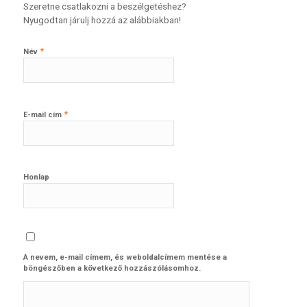
Szeretne csatlakozni a beszélgetéshez?
Nyugodtan járulj hozzá az alábbiakban!
*
Név
*
E-mail cím
Honlap
A nevem, e-mail címem, és weboldalcímem mentése a
böngészőben a következő hozzászólásomhoz.