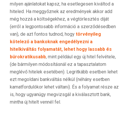
milyen ajánlatokat kapsz, ha esetlegesen kiváltod a
hiteled. Ha meggyőznek az eredmények akkor add
még hozzá a költségekhez, a végtörlesztés díját
(erről a legpontosabb információ a szerződésedben
van), de azt fontos tudnod, hogy
törvényileg
kötelező a bankoknak engedélyezni a
hitelkiváltás folyamatát, lehet hogy lassabb és
bürokratikusabb
, mint például egy új hitel felvétele,
(de bármilyen módosításnál ez a tapasztalatom
meglévő hitelek esetében). Legritkább esetben lehet
ezt megoldani bankváltás nélkül (néhány esetben
kamatfordulókor lehet váltani). És a folyamat része az
is, hogy ugyanúgy megvizsgál a kiválasztott bank,
mintha új hitelt vennél fel.