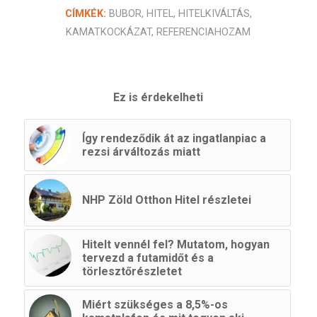
CÍMKÉK:
BUBOR
,
HITEL
,
HITELKIVÁLTÁS
,
KAMATKOCKÁZAT
,
REFERENCIAHOZAM
Ez is érdekelheti
Így rendeződik át az ingatlanpiac a
rezsi árváltozás miatt
NHP Zöld Otthon Hitel részletei
Hitelt vennél fel? Mutatom, hogyan
tervezd a futamidőt és a
törlesztőrészletet
Miért szükséges a 8,5%-os