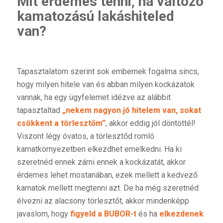
Mit érdemes tenni, ha változó
kamatozású lakáshiteled
van?
Tapasztalatom szerint sok embernek fogalma sincs,
hogy milyen hitele van és abban milyen kockázatok
vannak, ha egy ügyfelemet idézve az alábbit
tapasztaltad
„nekem nagyon jó hitelem van, sokat
csökkent a törlesztőm”
, akkor eddig jól döntöttél!
Viszont légy óvatos, a törlesztőd romló
kamatkörnyezetben elkezdhet emelkedni. Ha ki
szeretnéd ennek zárni ennek a kockázatát, akkor
érdemes lehet mostanában, ezek mellett a kedvező
kamatok mellett megtenni azt. De ha még szeretnéd
élvezni az alacsony törlesztőt, akkor mindenképp
javaslom, hogy
figyeld a
BUBOR
-t
és ha
elkezdenek