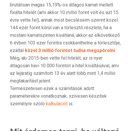
brutálisan magas 15,19%-os átlagos kamat mellett
fixálta hitelét (ami akkor 10 millió forint volt és azt 15
évre vette fel), annak most becsléseim szerint közel
144 ezer forint körül van a törlesztő részlete, ha a
mostani kamatszinten kiváltaná, akkor az elkövetkező
6 évben 103 ezer forintra csökkenthetne a törlesztője,
ezáltal
közel 3 millió forintot tudna megspórolni
.
Még, aki 2015-ben vette fel hitelét, az is nyer
átlagosan havi 10 000 forintot a hitel kiváltásával, ami
az lejáratig számított 13 év alatt több mint 1,4 millió
megtakarítást jelent.
Természetesen ezek a számítások adott
paraméterekre vonatkoznak, szívesen készítek
személyre szóló
kalkulációt
is.