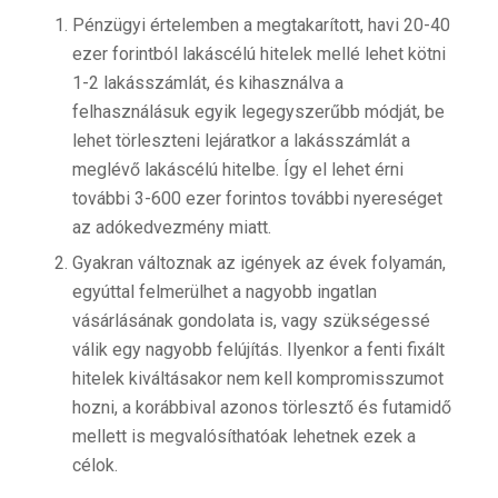
Pénzügyi értelemben a megtakarított, havi 20-40
ezer forintból lakáscélú hitelek mellé lehet kötni
1-2 lakásszámlát, és kihasználva a
felhasználásuk egyik legegyszerűbb módját, be
lehet törleszteni lejáratkor a lakásszámlát a
meglévő lakáscélú hitelbe. Így el lehet érni
további 3-600 ezer forintos további nyereséget
az adókedvezmény miatt.
Gyakran változnak az igények az évek folyamán,
egyúttal felmerülhet a nagyobb ingatlan
vásárlásának gondolata is, vagy szükségessé
válik egy nagyobb felújítás. Ilyenkor a fenti fixált
hitelek kiváltásakor nem kell kompromisszumot
hozni, a korábbival azonos törlesztő és futamidő
mellett is megvalósíthatóak lehetnek ezek a
célok.