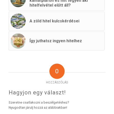
kamatplafon és mit tegyen aki
hitelfelvétel előtt áll?
A zöld hitel kulcskérdései
Így juthatsz ingyen hitelhez
0
HOZZÁSZÓLÁS
Hagyjon egy választ!
Szeretne csatlakozni a beszélgetéshez?
Nyugodtan járulj hozzá az alábbiakban!