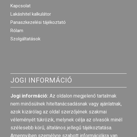
Kapcsolat
Lakáshitel kalkulátor
Panaszkezelési tájékoztató
Rólam
Szolgáltatások
JOGI INFORMÁCIÓ
Jogi információ:
Az oldalon megjelenő tartalmak
nem minősülnek hiteltanácsadásnak vagy ajánlatnak,
azok kizárólag az oldal szerzőjének szakmai
véleményét tükrözik, melynek célja az olvasók minél
szélesebb körű, általános jellegű tájékoztatása.
Amennyiben személyre szabott információkra van