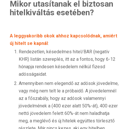
Mikor utasítanak el biztosan
hitelkiváltás esetében?
A leggyakoribb okok ahhoz kapcsolódnak, amiért
új hitelt se kapnál
:
Rendezetlen, késedelmes hitel/BAR (negatív
KHR) listán szereplés, itt az a fontos, hogy 6-12
hónapja rendesen késedelem nélkül fizesd
adósságaidat.
Amennyiben nem elegendő az adósok jövedelme,
vagy még nem telt le a próbaidő. A jövedelemnél
az a főszabály, hogy az adósok valamennyi
jövedelmének a (400 ezer alatt 50%-át), 400 ezer
nettó jövedelem felett 60%-át nem haladhatja
meg, a meglévő és új hitelek együttes törlesztő
részlete. Már nincs kezes, aki egy hitelben