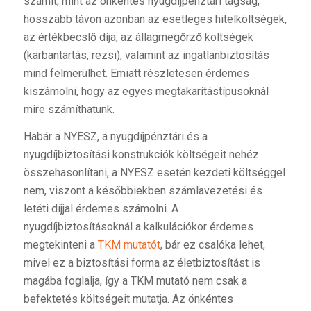
számít, mint az önkéntes nyugdíjpénztári tagság,
hosszabb távon azonban az esetleges hitelköltségek,
az értékbecslő díja, az állagmegőrző költségek
(karbantartás, rezsi), valamint az ingatlanbiztosítás
mind felmerülhet. Emiatt részletesen érdemes
kiszámolni, hogy az egyes megtakarítástípusoknál
mire számíthatunk.
Habár a NYESZ, a nyugdíjpénztári és a
nyugdíjbiztosítási konstrukciók költségeit nehéz
összehasonlítani, a NYESZ esetén kezdeti költséggel
nem, viszont a későbbiekben számlavezetési és
letéti díjjal érdemes számolni. A
nyugdíjbiztosításoknál a kalkulációkor érdemes
megtekinteni a
TKM mutatót
, bár ez csalóka lehet,
mivel ez a biztosítási forma az életbiztosítást is
magába foglalja, így a TKM mutató nem csak a
befektetés költségeit mutatja. Az önkéntes