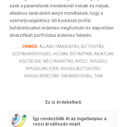
ezek a paraméterek mindenkinél másak és másak,
általános tanácsként annyit mondhatunk, hogy a
személyiségünkhöz illő kockázati profilú
befektetéseket érdemes megfontolni és alapvetően
diverzifikált portfólióba érdemes fektetni.
CÍMKÉK:
ÁLLAMI TÁMOGATÁS
,
BIZTOSÍTÁS
,
ELŐTAKARÉKOSSÁG
,
HOZAM
,
IDŐTARTAM
,
INGATLAN
,
KÖLTSÉGEK
,
MEGTAKARÍTÁS
,
NYESZ
,
NYUGDÍJ
,
NYUGDÍJAS ÉVEK
,
NYUGDÍJBIZTOSÍTÁS
,
NYUGDÍJPÉNZTÁR
,
TAKARÉKOSSÁG
,
TKM
Ez is érdekelheti
Így rendeződik át az ingatlanpiac a
rezsi árváltozás miatt