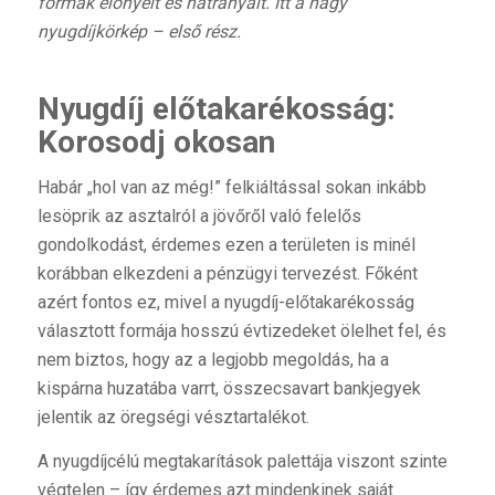
formák előnyeit és hátrányait. Itt a nagy
nyugdíjkörkép – első rész.
Nyugdíj előtakarékosság:
Korosodj okosan
Habár „hol van az még!” felkiáltással sokan inkább
lesöprik az asztalról a jövőről való felelős
gondolkodást, érdemes ezen a területen is minél
korábban elkezdeni a pénzügyi tervezést. Főként
azért fontos ez, mivel a nyugdíj-előtakarékosság
választott formája hosszú évtizedeket ölelhet fel, és
nem biztos, hogy az a legjobb megoldás, ha a
kispárna huzatába varrt, összecsavart bankjegyek
jelentik az öregségi vésztartalékot.
A nyugdíjcélú megtakarítások palettája viszont szinte
végtelen – így érdemes azt mindenkinek saját