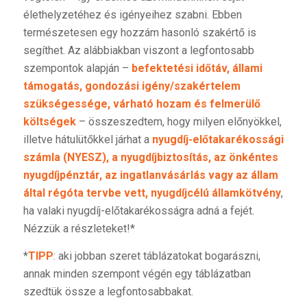
élethelyzetéhez és igényeihez szabni. Ebben
természetesen egy hozzám hasonló szakértő is
segíthet. Az alábbiakban viszont a legfontosabb
szempontok alapján –
befektetési időtáv, állami
támogatás, gondozási igény/szakértelem
szükségessége, várható hozam és felmerülő
költségek
– összeszedtem, hogy milyen előnyökkel,
illetve hátulütőkkel járhat a
nyugdíj-előtakarékossági
számla (NYESZ), a nyugdíjbiztosítás, az önkéntes
nyugdíjpénztár, az ingatlanvásárlás vagy
az
állam
által régóta tervbe vett, nyugdíjcélú államkötvény
,
ha valaki nyugdíj-előtakarékosságra adná a fejét.
Nézzük a részleteket!*
*
TIPP
: aki jobban szeret táblázatokat bogarászni,
annak minden szempont végén egy táblázatban
szedtük össze a legfontosabbakat.