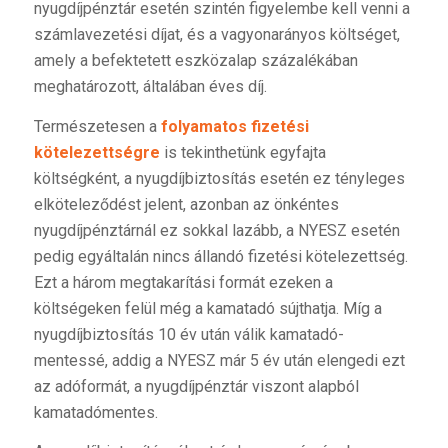
nyugdíjpénztár esetén szintén figyelembe kell venni a
számlavezetési díjat, és a vagyonarányos költséget,
amely a befektetett eszközalap százalékában
meghatározott, általában éves díj.
Természetesen a
folyamatos fizetési
kötelezettségre
is tekinthetünk egyfajta
költségként, a nyugdíjbiztosítás esetén ez tényleges
elköteleződést jelent, azonban az önkéntes
nyugdíjpénztárnál ez sokkal lazább, a NYESZ esetén
pedig egyáltalán nincs állandó fizetési kötelezettség.
Ezt a három megtakarítási formát ezeken a
költségeken felül még a kamatadó sújthatja. Míg a
nyugdíjbiztosítás 10 év után válik kamatadó-
mentessé, addig a NYESZ már 5 év után elengedi ezt
az adóformát, a nyugdíjpénztár viszont alapból
kamatadómentes.