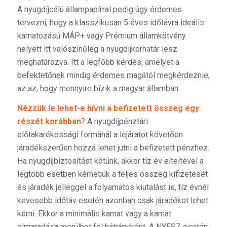
A nyugdíjcélú állampapírral pedig úgy érdemes
tervezni, hogy a klasszikusan 5 éves időtávra ideális
kamatozású MÁP+ vagy Prémium államkötvény
helyett itt valószínűleg a nyugdíjkorhatár lesz
meghatározva. Itt a legfőbb kérdés, amelyet a
befektetőnek mindig érdemes magától megkérdeznie,
az az, hogy mennyire bízik a magyar államban.
Nézzük le lehet-e hívni a befizetett összeg egy
részét korábban
? A nyugdíjpénztári
előtakarékossági formánál a lejáratot követően
járadékszerűen hozzá lehet jutni a befizetett pénzhez.
Ha nyugdíjbiztosítást kötünk, akkor tíz év elteltével a
legtöbb esetben kérhetjük a teljes összeg kifizetését
és járadék jelleggel a folyamatos kiutalást is, tíz évnél
kevesebb időtáv esetén azonban csak járadékot lehet
kérni. Ekkor a minimális kamat vagy a kamat
elmaradása merülhet fel hátrányként. A NYESZ esetén