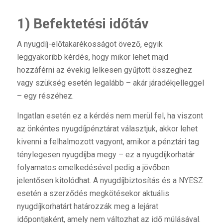
1) Befektetési időtáv
A nyugdíj-előtakarékosságot övező, egyik
leggyakoribb kérdés, hogy mikor lehet majd
hozzáférni az évekig lelkesen gyűjtött összeghez
vagy szükség esetén legalább – akár járadékjelleggel
– egy részéhez.
Ingatlan esetén ez a kérdés nem merül fel, ha viszont
az önkéntes nyugdíjpénztárat választjuk, akkor lehet
kivenni a felhalmozott vagyont, amikor a pénztári tag
ténylegesen nyugdíjba megy – ez a nyugdíjkorhatár
folyamatos emelkedésével pedig a jövőben
jelentősen kitolódhat. A nyugdíjbiztosítás és a NYESZ
esetén a szerződés megkötésekor aktuális
nyugdíjkorhatárt határozzák meg a lejárat
időpontjaként, amely nem változhat az idő múlásával.