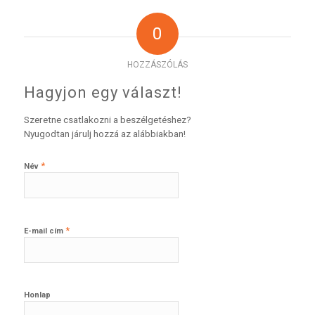
0
HOZZÁSZÓLÁS
Hagyjon egy választ!
Szeretne csatlakozni a beszélgetéshez?
Nyugodtan járulj hozzá az alábbiakban!
*
Név
*
E-mail cím
Honlap