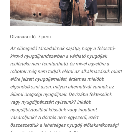
Olvasási idő: 7 perc
Az elöregedő társadalmak sajátja, hogy a felosztó-
kirovó nyugdíjrendszerben a várható nyugdíjak
reálértéke nem fenntartható, és mivel
egyelőre a
robotok még nem tudják elérni az alkalmazásuk miatt
előre jelzett nyugdíjemelést,
érdemes mielőbb
elgondolkozni azon, milyen alternatívái vannak az
állami öregségi nyugdíjnak. Devizába fektessünk
vagy nyugdíjpénztárt nyissunk? Inkább
nyugdíjbiztosítást kössünk vagy ingatlant
vásároljunk? A döntés nem egyszerű, ezért
összeszedtük a lehetséges nyugdíj előtakarékossági