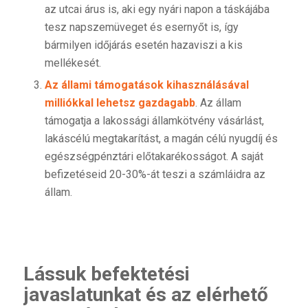
az utcai árus is, aki egy nyári napon a táskájába
tesz napszemüveget és esernyőt is, így
bármilyen időjárás esetén hazaviszi a kis
mellékesét.
Az állami támogatások kihasználásával
milliókkal lehetsz gazdagabb
. Az állam
támogatja a lakossági államkötvény vásárlást,
lakáscélú megtakarítást, a magán célú nyugdíj és
egészségpénztári előtakarékosságot. A saját
befizetéseid 20-30%-át teszi a számláidra az
állam.
Lássuk befektetési
javaslatunkat és az elérhető