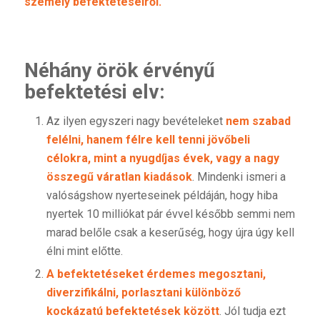
személy befektetéseiről.
Néhány örök érvényű
befektetési elv:
Az ilyen egyszeri nagy bevételeket
nem szabad
felélni, hanem
félre kell tenni jövőbeli
célokra, mint a nyugdíjas évek, vagy a nagy
összegű váratlan kiadások
. Mindenki ismeri a
valóságshow nyerteseinek példáján, hogy hiba
nyertek 10 milliókat pár évvel később semmi nem
marad belőle csak a keserűség, hogy újra úgy kell
élni mint előtte.
A befektetéseket érdemes megosztani,
diverzifikálni, porlasztani különböző
kockázatú befektetések között
. Jól tudja ezt