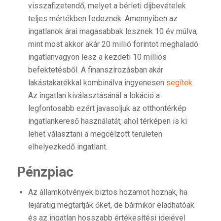
visszafizetendő, melyet a bérleti díjbevételek
teljes mértékben fedeznek. Amennyiben az
ingatlanok árai magasabbak lesznek 10 év múlva,
mint most akkor akár 20 millió forintot meghaladó
ingatlanvagyon lesz a kezdeti 10 milliós
befektetésből. A finanszírozásban akár
lakástakarékkal kombinálva ingyenesen
segítek
.
Az ingatlan kiválasztásánál a lokáció a
legfontosabb ezért javasoljuk az otthontérkép
ingatlankereső használatát, ahol térképen is ki
lehet választani a megcélzott területen
elhelyezkedő ingatlant.
Pénzpiac
Az államkötvények biztos hozamot hoznak, ha
lejáratig megtartják őket, de bármikor eladhatóak
és az ingatlan hosszabb értékesítési idejével