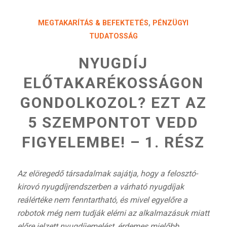
MEGTAKARÍTÁS & BEFEKTETÉS
,
PÉNZÜGYI
TUDATOSSÁG
NYUGDÍJ
ELŐTAKARÉKOSSÁGON
GONDOLKOZOL? EZT AZ
5 SZEMPONTOT VEDD
FIGYELEMBE! – 1. RÉSZ
Az elöregedő társadalmak sajátja, hogy a felosztó-
kirovó nyugdíjrendszerben a várható nyugdíjak
reálértéke nem fenntartható, és mivel
egyelőre a
robotok még nem tudják elérni az alkalmazásuk miatt
előre jelzett nyugdíjemelést,
érdemes mielőbb