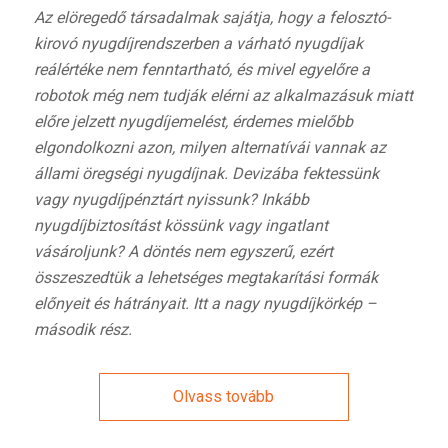
Az elöregedő társadalmak sajátja, hogy a felosztó-
kirovó nyugdíjrendszerben a várható nyugdíjak
reálértéke nem fenntartható, és mivel
egyelőre a
robotok még nem tudják elérni az alkalmazásuk miatt
előre jelzett nyugdíjemelést,
érdemes mielőbb
elgondolkozni azon, milyen alternatívái vannak az
állami öregségi nyugdíjnak. Devizába fektessünk
vagy nyugdíjpénztárt nyissunk? Inkább
nyugdíjbiztosítást kössünk vagy ingatlant
vásároljunk? A döntés nem egyszerű, ezért
összeszedtük a lehetséges megtakarítási formák
előnyeit és hátrányait. Itt a nagy nyugdíjkörkép –
második rész.
Olvass tovább