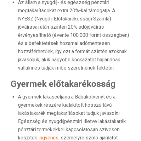
Az állam a nyugdíj- és egészség pénztári
megtakarításokat extra 20%-kal támogatja. A
NYESZ (Nyugdíj Előtakarékossági Számla)
jóváírásai után szintén 20% adójóváírás
érvényesíthető (évente 100.000 forint összegben)
és a befektetések hozamai adómentesen
hozzáférhetőek, így ezt a formát szintén azoknak
javasoljuk, akik nagyobb kockázatot hajlandóak
vállalni és tudják mibe szeretnének fektetni.
Gyermek előtakarékosság
A gyermek lakáscéljaira a Babakötvényt és a
gyermekek részére kialakított hosszú távú
lakástakarék megtakarításokat tudjuk javasolni.
Egészség és nyugdíjpénztári illetve lakástakarék
pénztári termékekkel kapcsolatosan szívesen
készítek
ingyenes
, személyre szóló ajánlatot.