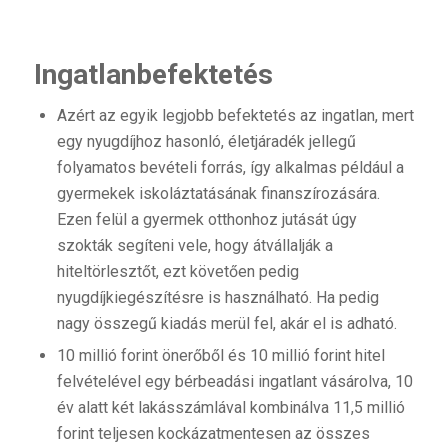
Ingatlanbefektetés
Azért az egyik legjobb befektetés az ingatlan, mert
egy nyugdíjhoz hasonló, életjáradék jellegű
folyamatos bevételi forrás, így alkalmas például a
gyermekek iskoláztatásának finanszírozására.
Ezen felül a gyermek otthonhoz jutását úgy
szokták segíteni vele, hogy átvállalják a
hiteltörlesztőt, ezt követően pedig
nyugdíjkiegészítésre is használható. Ha pedig
nagy összegű kiadás merül fel, akár el is adható.
10 millió forint önerőből és 10 millió forint hitel
felvételével egy bérbeadási ingatlant vásárolva, 10
év alatt két lakásszámlával kombinálva 11,5 millió
forint teljesen kockázatmentesen az összes