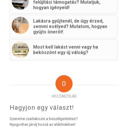
felújítási támogatás? Mutatjuk,
hogyan igényeld!
Lakásra gyűjtenél, de úgy érzed,
semmi esélyed? Mutatom, hogyan
gyűjts önerőt!
Most kell lakást venni vagy ha
beköszönt egy új válság?
0
HOZZÁSZÓLÁS
Hagyjon egy választ!
Szeretne csatlakozni a beszélgetéshez?
Nyugodtan járulj hozzá az alábbiakban!