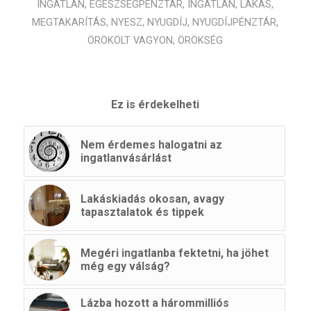
INGATLAN
,
EGÉSZSÉGPÉNZTÁR
,
INGATLAN
,
LAKÁS
,
MEGTAKARÍTÁS
,
NYESZ
,
NYUGDÍJ
,
NYUGDÍJPÉNZTÁR
,
ÖRÖKÖLT VAGYON
,
ÖRÖKSÉG
Ez is érdekelheti
Nem érdemes halogatni az
ingatlanvásárlást
Lakáskiadás okosan, avagy
tapasztalatok és tippek
Megéri ingatlanba fektetni, ha jöhet
még egy válság?
Lázba hozott a hárommilliós