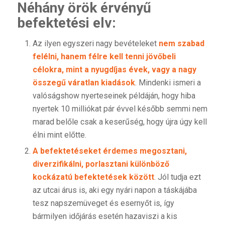
Néhány örök érvényű
befektetési elv:
Az ilyen egyszeri nagy bevételeket
nem szabad
felélni, hanem
félre kell tenni jövőbeli
célokra, mint a nyugdíjas évek, vagy a nagy
összegű váratlan kiadások
. Mindenki ismeri a
valóságshow nyerteseinek példáján, hogy hiba
nyertek 10 milliókat pár évvel később semmi nem
marad belőle csak a keserűség, hogy újra úgy kell
élni mint előtte.
A befektetéseket érdemes megosztani,
diverzifikálni, porlasztani különböző
kockázatú befektetések között
. Jól tudja ezt
az utcai árus is, aki egy nyári napon a táskájába
tesz napszemüveget és esernyőt is, így
bármilyen időjárás esetén hazaviszi a kis