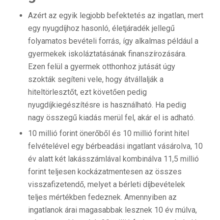
Azért az egyik legjobb befektetés az ingatlan, mert
egy nyugdíjhoz hasonló, életjáradék jellegű
folyamatos bevételi forrás, így alkalmas például a
gyermekek iskoláztatásának finanszírozására.
Ezen felül a gyermek otthonhoz jutását úgy
szokták segíteni vele, hogy átvállalják a
hiteltörlesztőt, ezt követően pedig
nyugdíjkiegészítésre is használható. Ha pedig
nagy összegű kiadás merül fel, akár el is adható.
10 millió forint önerőből és 10 millió forint hitel
felvételével egy bérbeadási ingatlant vásárolva, 10
év alatt két lakásszámlával kombinálva 11,5 millió
forint teljesen kockázatmentesen az összes
visszafizetendő, melyet a bérleti díjbevételek
teljes mértékben fedeznek. Amennyiben az
ingatlanok árai magasabbak lesznek 10 év múlva,