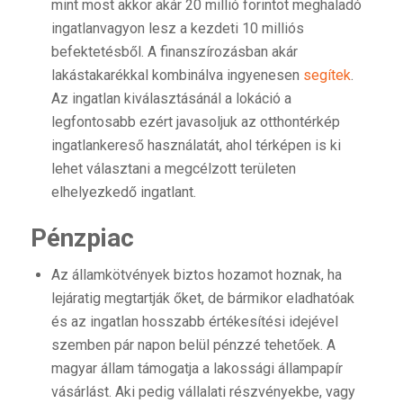
mint most akkor akár 20 millió forintot meghaladó
ingatlanvagyon lesz a kezdeti 10 milliós
befektetésből. A finanszírozásban akár
lakástakarékkal kombinálva ingyenesen
segítek
.
Az ingatlan kiválasztásánál a lokáció a
legfontosabb ezért javasoljuk az otthontérkép
ingatlankereső használatát, ahol térképen is ki
lehet választani a megcélzott területen
elhelyezkedő ingatlant.
Pénzpiac
Az államkötvények biztos hozamot hoznak, ha
lejáratig megtartják őket, de bármikor eladhatóak
és az ingatlan hosszabb értékesítési idejével
szemben pár napon belül pénzzé tehetőek. A
magyar állam támogatja a lakossági állampapír
vásárlást. Aki pedig vállalati részvényekbe, vagy