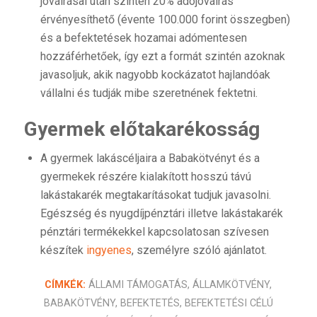
jóváírásai után szintén 20% adójóváírás
érvényesíthető (évente 100.000 forint összegben)
és a befektetések hozamai adómentesen
hozzáférhetőek, így ezt a formát szintén azoknak
javasoljuk, akik nagyobb kockázatot hajlandóak
vállalni és tudják mibe szeretnének fektetni.
Gyermek előtakarékosság
A gyermek lakáscéljaira a Babakötvényt és a
gyermekek részére kialakított hosszú távú
lakástakarék megtakarításokat tudjuk javasolni.
Egészség és nyugdíjpénztári illetve lakástakarék
pénztári termékekkel kapcsolatosan szívesen
készítek
ingyenes
, személyre szóló ajánlatot.
CÍMKÉK:
ÁLLAMI TÁMOGATÁS
,
ÁLLAMKÖTVÉNY
,
BABAKÖTVÉNY
,
BEFEKTETÉS
,
BEFEKTETÉSI CÉLÚ