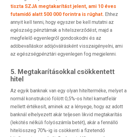
tiszta SZJA megtakarítást jelent, ami 10 éves
futamidő alatt 500 000 forintra is rúghat.
Ehhez
annyit kell tenni, hogy egyszer be kell mutatni az
egészség pénztárnak a hitelszerződést, majd a
megfelelő egyenlegről gondoskodni és az
adóbevalláskor adójóváírásként visszaigényelni, ami
az egészségpénztári egyenlegen fog megjelenni.
5. Megtakarításokkal csökkentett
hitel
Az egyik banknak van egy olyan hitelterméke, melyet a
normál konstrukció fölött 0,5%-os hitel kamatfelár
mellett értékesít, aminek az a lényege, hogy az adott
banknál elhelyezett akár teljesen likvid megtakarítás
(lekötés nélküli folyószámla betét), akár a fennálló
hitelösszeg 70%-ig is csökkenti a fizetendő