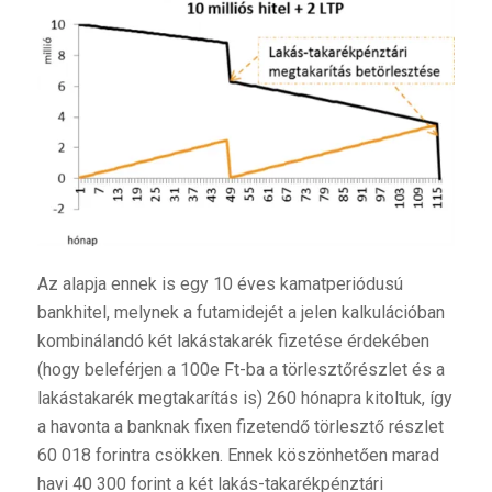
Az alapja ennek is egy 10 éves kamatperiódusú
bankhitel, melynek a futamidejét a jelen kalkulációban
kombinálandó két lakástakarék fizetése érdekében
(hogy beleférjen a 100e Ft-ba a törlesztőrészlet és a
lakástakarék megtakarítás is) 260 hónapra kitoltuk, így
a havonta a banknak fixen fizetendő törlesztő részlet
60 018 forintra csökken. Ennek köszönhetően marad
havi 40 300 forint a két lakás-takarékpénztári