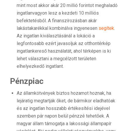
mint most akkor akár 20 millió forintot meghaladó
ingatlanvagyon lesz a kezdeti 10 milliós
befektetésből. A finanszírozásban akár
lakástakarékkal kombinálva ingyenesen
segítek
.
Az ingatlan kiválasztásánál a lokáció a
legfontosabb ezért javasoljuk az otthontérkép
ingatlankereső használatát, ahol térképen is ki
lehet választani a megcélzott területen
elhelyezkedő ingatlant.
Pénzpiac
Az államkötvények biztos hozamot hoznak, ha
lejáratig megtartják őket, de bármikor eladhatóak
és az ingatlan hosszabb értékesítési idejével
szemben pár napon belül pénzzé tehetőek. A
magyar állam támogatja a lakossági állampapír