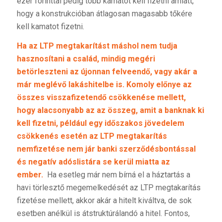
ezer forinttal pedig több kamatot kell fizetni amiatt,
hogy a konstrukcióban átlagosan magasabb tőkére
kell kamatot fizetni.
Ha az LTP megtakarítást máshol nem tudja
hasznosítani a család, mindig megéri
betörleszteni az újonnan felveendő, vagy akár a
már meglévő lakáshitelbe is. Komoly előnye az
összes visszafizetendő csökkenése mellett,
hogy alacsonyabb az az összeg, amit a banknak ki
kell fizetni, például egy időszakos jövedelem
csökkenés esetén az LTP megtakarítás
nemfizetése nem jár banki szerződésbontással
és negatív adóslistára se kerül miatta az
ember.
Ha esetleg már nem bírná el a háztartás a
havi törlesztő megemelkedését az LTP megtakarítás
fizetése mellett, akkor akár a hitelt kiváltva, de sok
esetben anélkül is átstruktúrálandó a hitel. Fontos,