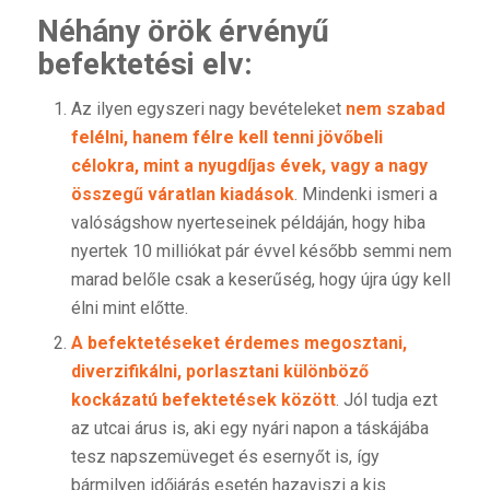
Néhány örök érvényű
befektetési elv:
Az ilyen egyszeri nagy bevételeket
nem szabad
felélni, hanem
félre kell tenni jövőbeli
célokra, mint a nyugdíjas évek, vagy a nagy
összegű váratlan kiadások
. Mindenki ismeri a
valóságshow nyerteseinek példáján, hogy hiba
nyertek 10 milliókat pár évvel később semmi nem
marad belőle csak a keserűség, hogy újra úgy kell
élni mint előtte.
A befektetéseket érdemes megosztani,
diverzifikálni, porlasztani különböző
kockázatú befektetések között
. Jól tudja ezt
az utcai árus is, aki egy nyári napon a táskájába
tesz napszemüveget és esernyőt is, így
bármilyen időjárás esetén hazaviszi a kis