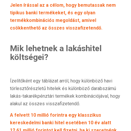
Jelen írással az a célom, hogy bemutassak nem
tipikus banki termékeket, és egy olyan
termékkombinációs megoldást, amivel
csökkenthető az összes visszafizetendő.
Mik lehetnek a lakáshitel
költségei?
Ízelítőként egy táblázat arról, hogy különböző havi
törlesztőrészletű hitelek és különböző darabszámú
lakás-takarékpénztári termékek kombinációjával, hogy
alakul az összes visszafizetendő.
A felvett 10 millió forintra egy klasszikus
kereskedelmi banki hitel esetében 10 év alatt
12,61 millió forintot kell fizetni, ha ki szeretnénk