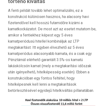
történő kiváltás
A fenti példát tovább lehet optimalizálni, ez a
konstrukció különösen hasznos, ha alacsony havi
fizetendővel kell hosszú futamidőre kizárni a
kamatkockázatot. De most azt az esetet mutatom be,
amikor a fentiekhez képest egy 5 éves
kamatperiódusú hitellel kombináljuk az LTP
megtakarítást. Itt egyben élvezhető az 5 éves
kamatperiódus alacsonyabb kamata, és a csak egy
Pénztárnál elérhető garantált 3.5%-os kamatú
lakáskölcsön kamat (mely a megtakarítási időszak
után igényelhető, hitelképesség esetén). Ebben a
konstrukcióban egy fontos feltétel, hogy
hitelképesnek kell lenni a megtakarítások
betörlesztésével egyidejű hitelkiváltás pillanatában.