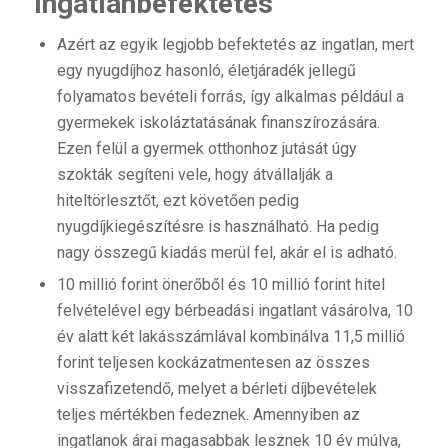
Ingatlanbefektetés
Azért az egyik legjobb befektetés az ingatlan, mert
egy nyugdíjhoz hasonló, életjáradék jellegű
folyamatos bevételi forrás, így alkalmas például a
gyermekek iskoláztatásának finanszírozására.
Ezen felül a gyermek otthonhoz jutását úgy
szokták segíteni vele, hogy átvállalják a
hiteltörlesztőt, ezt követően pedig
nyugdíjkiegészítésre is használható. Ha pedig
nagy összegű kiadás merül fel, akár el is adható.
10 millió forint önerőből és 10 millió forint hitel
felvételével egy bérbeadási ingatlant vásárolva, 10
év alatt két lakásszámlával kombinálva 11,5 millió
forint teljesen kockázatmentesen az összes
visszafizetendő, melyet a bérleti díjbevételek
teljes mértékben fedeznek. Amennyiben az
ingatlanok árai magasabbak lesznek 10 év múlva,