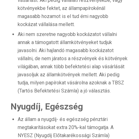
vásárlást. Aki pedig vállalati részvényekbe, vagy
kötvényekbe fektet, az állampapírokénál
magasabb hozamot is el tud érni nagyobb
kockázat vállalása mellett.
Aki nem szeretne nagyobb kockázatot vállalni
annak a támogatott államkötvényeket tudjuk
javasolni. Aki hajlandó magasabb kockázatot
vállalni, de nem járatos a részvények és kötvények
világában, annak több befektetési alap vásárlását
javasoljuk az államkötvények mellett. Aki pedig
tudja, milyen papírokat vásárolna azoknak a TBSZ
(Tartós Befektetési Számla) a jó választás.
Nyugdíj, Egészség
Az állam a nyugdíj- és egészség pénztári
megtakarításokat extra 20%-kal támogatja. A
NYESZ (Nyugdíj Előtakarékossági Számla)