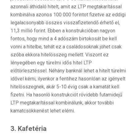
azonnali áthidaló hitelt, amit az LTP megtakarítással
kombinálva azonos 100 000 forintot fizetve az eddigi
legalacsonyabb összes visszafizetendő érhető el,
11,3 millió forint. Ebben a konstrukcióban nagyon
fontos, hogy mind a 4 adószám birtokosát be kell
vonni a hitelbe, tehát ez a családosoknak jöhet csak
szóba ekkora hitelösszeg mellett. Viszont ez
lényegében egy türelmi idős hitel LTP
előtörlesztéssel. Néhány banknál lehet a hitelt türelmi
idővel kérni, ilyenkor a fentihez hasonlóan az igényelt
hitelösszegnek, akár 5-10 évig csak a kamatát kell
fizetni. Ha hasonló konstrukciót rövidebb futamidejű
LTP megtakarítással kombinálunk, akkor további
kamatcsökkenést lehet elérni.
3. Kafetéria