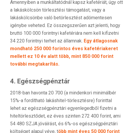
Amennyiben a munkáltatódnál kapsz kafetériát, úgy ott
a lakáskölcsön törlesztési támogatást, vagy a
lakáskölcsönbe való betörlesztést adómentesen
igénybe veheted. Ez összegszerűen azt jelenti, hogy
bruttó 100 000 forintnyi kafetériára nem kell kifizetni
34 220 forintnyi terhet az államnak.
Egy átlagosnak
mondható 250 000 forintos éves kafetériakeret
mellett ez 10 év alatt több, mint 850 000 forint
további megtakarítás.
4. Egészségpénztár
2018-ban havonta 20 700 (a mindenkori minimálbér
15%-a fordítható lakáshitel-törlesztésre) forinttal
lehet az egészségpénztári egyenlegedből fizetni a
hiteltörlesztődet, ez éves szinten 272 400 forint, ami
54 480 SZJA jóváírást, és 6%-os egészségpénztári
költséget alapul véve, t
öbb mint éves 50 000 forint