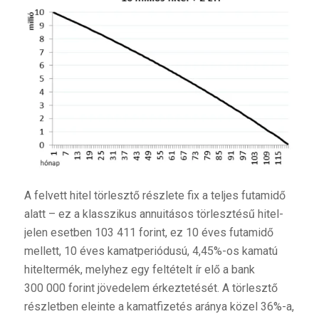
A felvett hitel törlesztő részlete fix a teljes futamidő
alatt – ez a klasszikus annuitásos törlesztésű hitel-
jelen esetben 103 411 forint, ez 10 éves futamidő
mellett, 10 éves kamatperiódusú, 4,45%-os kamatú
hiteltermék, melyhez egy feltételt ír elő a bank
300 000 forint jövedelem érkeztetését. A törlesztő
részletben eleinte a kamatfizetés aránya közel 36%-a,