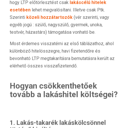
hogy LTP előtörlesztést csak
lakáscélú hitelek
esetében
lehet megvalósítani. Illetve csak Ptk.
Szerinti
közeli hozzátartozók
(vér szerinti, vagy
egyéb jogú : szülő, nagyszülő, gyermek, unoka,
testvér, házastárs) támogatása vonható be.
Most érdemes visszatérni az első táblázathoz, ahol
különböző hitelösszegre, havi fizetendőre és
bevonható LTP megtakarításra bemutatásra került az
elérhető összes visszafizetendő.
Hogyan csökkenthetőek
tovább a lakáshitel költségei?
1. Lakás-takarék lakáskölcsönnel