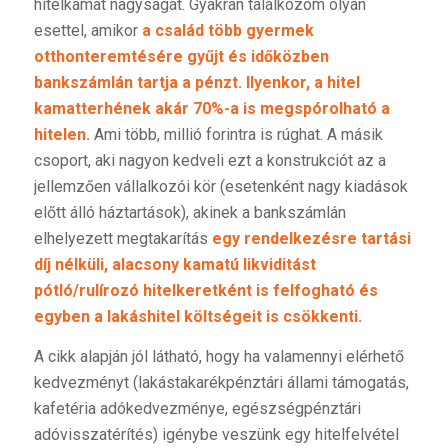
hitelkamat nagyságát. Gyakran találkozom olyan
esettel, amikor
a család több gyermek
otthonteremtésére gyűjt és időközben
bankszámlán tartja a pénzt. Ilyenkor, a hitel
kamatterhének akár 70%-a is megspórolható a
hitelen.
Ami több, millió forintra is rúghat. A másik
csoport, aki nagyon kedveli ezt a konstrukciót az a
jellemzően vállalkozói kör (esetenként nagy kiadások
előtt álló háztartások), akinek a bankszámlán
elhelyezett megtakarítás
egy rendelkezésre tartási
díj nélküli, alacsony kamatú likviditást
pótló/rulírozó hitelkeretként is felfogható és
egyben a lakáshitel költségeit is csökkenti.
A cikk alapján jól látható, hogy ha valamennyi elérhető
kedvezményt (lakástakarékpénztári állami támogatás,
kafetéria adókedvezménye, egészségpénztári
adóvisszatérítés) igénybe veszünk egy hitelfelvétel