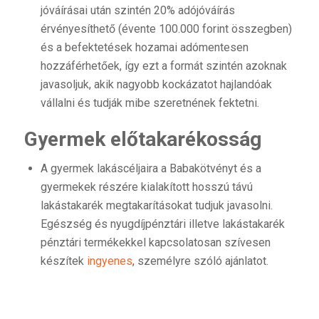
jóváírásai után szintén 20% adójóváírás
érvényesíthető (évente 100.000 forint összegben)
és a befektetések hozamai adómentesen
hozzáférhetőek, így ezt a formát szintén azoknak
javasoljuk, akik nagyobb kockázatot hajlandóak
vállalni és tudják mibe szeretnének fektetni.
Gyermek előtakarékosság
A gyermek lakáscéljaira a Babakötvényt és a
gyermekek részére kialakított hosszú távú
lakástakarék megtakarításokat tudjuk javasolni.
Egészség és nyugdíjpénztári illetve lakástakarék
pénztári termékekkel kapcsolatosan szívesen
készítek
ingyenes
, személyre szóló ajánlatot.