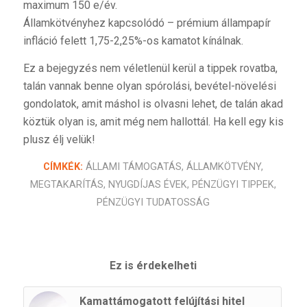
maximum 150 e/év.
Államkötvényhez kapcsolódó – prémium állampapír
infláció felett 1,75-2,25%-os kamatot kínálnak.
Ez a bejegyzés nem véletlenül kerül a tippek rovatba,
talán vannak benne olyan spórolási, bevétel-növelési
gondolatok, amit máshol is olvasni lehet, de talán akad
köztük olyan is, amit még nem hallottál. Ha kell egy kis
plusz élj velük!
CÍMKÉK:
ÁLLAMI TÁMOGATÁS
,
ÁLLAMKÖTVÉNY
,
MEGTAKARÍTÁS
,
NYUGDÍJAS ÉVEK
,
PÉNZÜGYI TIPPEK
,
PÉNZÜGYI TUDATOSSÁG
Ez is érdekelheti
Kamattámogatott felújítási hitel