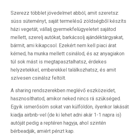
Szerezz többlet jövedelmet abból, amit szeretsz:
süss süteményt, saját termelésű zöldségből készíts
házi vegetát, vállalj gyermekfelügyeletet sajátod
mellett, szerelj autókat, barkácsolj ajándéktárgyakat,
bármit, ami kikapcsol. Ezekért nem kell piaci árat
kérned, ha munka mellett csinálod, és az anyagiakon
túl sok mást is megtapasztalhatsz, érdekes
helyzetekkel, emberekkel találkozhatsz, és amit
szívesen csinálsz feltölt.
A sharing rendszerekben meglévő eszközeidet,
hasznosíthatod, amikor neked nincs rá szükséged.
Egyik ismerősöm sokat van külföldön, ilyenkor lakását
kiadja airbnb-vel (de ki lehet adni akár 1-1 napra is)
autóját pedig a reptéren hagyja, ahol szintén
bérbeadják, amiért pénzt kap.