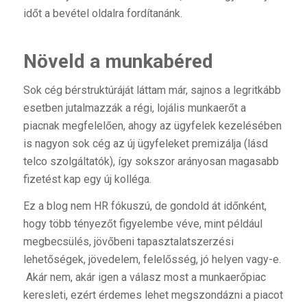
időt a bevétel oldalra fordítanánk.
Növeld a munkabéred
Sok cég bérstruktúráját láttam már, sajnos a legritkább
esetben jutalmazzák a régi, lojális munkaerőt a
piacnak megfelelően, ahogy az ügyfelek kezelésében
is nagyon sok cég az új ügyfeleket premizálja (lásd
telco szolgáltatók), így sokszor arányosan magasabb
fizetést kap egy új kolléga.
Ez a blog nem HR fókuszú, de gondold át időnként,
hogy több tényezőt figyelembe véve, mint például
megbecsülés, jövőbeni tapasztalatszerzési
lehetőségek, jövedelem, felelősség, jó helyen vagy-e.
Akár nem, akár igen a válasz most a munkaerőpiac
keresleti, ezért érdemes lehet megszondázni a piacot