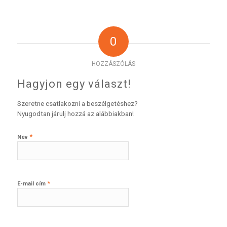
0
HOZZÁSZÓLÁS
Hagyjon egy választ!
Szeretne csatlakozni a beszélgetéshez?
Nyugodtan járulj hozzá az alábbiakban!
*
Név
*
E-mail cím