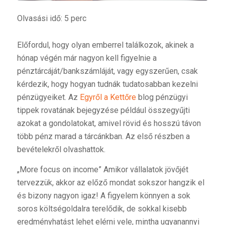
Olvasási idő: 5 perc
Előfordul, hogy olyan emberrel találkozok, akinek a
hónap végén már nagyon kell figyelnie a
pénztárcáját/bankszámláját, vagy egyszerűen, csak
kérdezik, hogy hogyan tudnák tudatosabban kezelni
pénzügyeiket. Az
Egyről a Kettőre
blog pénzügyi
tippek rovatának bejegyzése például összegyűjti
azokat a gondolatokat, amivel rövid és hosszú távon
több pénz marad a tárcánkban. Az első részben a
bevételekről olvashattok.
„More focus on income” Amikor vállalatok jövőjét
tervezzük, akkor az előző mondat sokszor hangzik el
és bizony nagyon igaz! A figyelem könnyen a sok
soros költségoldalra terelődik, de sokkal kisebb
eredményhatást lehet elérni vele, mintha ugyanannyi