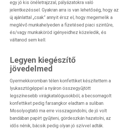
egy jó kis önéletrajzzal, pályázatokra való
jelentkezéssel. Gyakran arra is van lehetőség, hogy az
új ajánlattal „csak” annyit érsz el, hogy megemelik a
meglévő munkahelyeden a fizetésed piaci szintűre,
és/vagy munkaköröd igényeidhez közeledik, és
váltanod sem kell.
Legyen kiegészítő
jövedelmed
Gyermekkoromban télen konfettiket készítettem a
lyukasztógéppel a nyáron összegyűjtött
legszínesebb virágkatalógusokból, a becsomagolt
konfettiket pedig farsangkor eladtam a suliban.
Mosolyogtató ma erre visszagondolni, de jó volt
bandában papírt gyűjteni, gördeszkán hazatolni, az
idős nénik, bácsik pedig olyan jó szívvel adták.