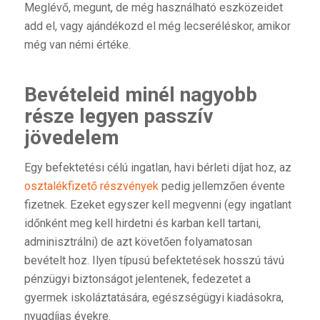
Meglévő, megunt, de még használható eszközeidet
add el, vagy ajándékozd el még lecseréléskor, amikor
még van némi értéke.
Bevételeid minél nagyobb
része legyen passzív
jövedelem
Egy befektetési célú ingatlan, havi bérleti díjat hoz, az
osztalékfizető részvények
pedig jellemzően évente
fizetnek. Ezeket egyszer kell megvenni (egy ingatlant
időnként meg kell hirdetni és karban kell tartani,
adminisztrálni) de azt követően folyamatosan
bevételt hoz. Ilyen típusú befektetések hosszú távú
pénzügyi biztonságot jelentenek, fedezetet a
gyermek iskoláztatására, egészségügyi kiadásokra,
nyugdíjas évekre.