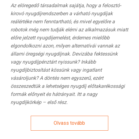
Az elöregedő társadalmak sajátja, hogy a felosztó-
kirovó nyugdíjrendszerben a várható nyugdíjak
reálértéke nem fenntartható, és mivel
egyelőre a
robotok még nem tudják elérni az alkalmazásuk miatt
előre jelzett nyugdíjemelést,
érdemes mielőbb
elgondolkozni azon, milyen alternatívái vannak az
állami öregségi nyugdíjnak. Devizába fektessünk
vagy nyugdíjpénztárt nyissunk? Inkább
nyugdíjbiztosítást kössünk vagy ingatlant
vásároljunk? A döntés nem egyszerű, ezért
összeszedtük a lehetséges nyugdíj előtakarékossági
formák előnyeit és hátrányait. Itt a nagy
nyugdíjkörkép – első rész.
Olvass tovább