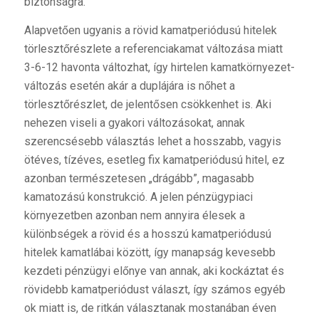
biztonságra.
Alapvetően ugyanis a rövid kamatperiódusú hitelek
törlesztőrészlete a referenciakamat változása miatt
3-6-12 havonta változhat, így hirtelen kamatkörnyezet-
változás esetén akár a duplájára is nőhet a
törlesztőrészlet, de jelentősen csökkenhet is. Aki
nehezen viseli a gyakori változásokat, annak
szerencsésebb választás lehet a hosszabb, vagyis
ötéves, tízéves, esetleg fix kamatperiódusú hitel, ez
azonban természetesen „drágább”, magasabb
kamatozású konstrukció. A jelen pénzügypiaci
környezetben azonban nem annyira élesek a
különbségek a rövid és a hosszú kamatperiódusú
hitelek kamatlábai között, így manapság kevesebb
kezdeti pénzügyi előnye van annak, aki kockáztat és
rövidebb kamatperiódust választ, így számos egyéb
ok miatt is, de ritkán választanak mostanában éven