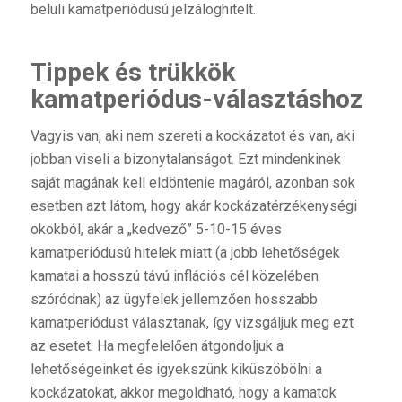
belüli kamatperiódusú jelzáloghitelt.
Tippek és trükkök
kamatperiódus-választáshoz
Vagyis van, aki nem szereti a kockázatot és van, aki
jobban viseli a bizonytalanságot. Ezt mindenkinek
saját magának kell eldöntenie magáról, azonban sok
esetben azt látom, hogy akár kockázatérzékenységi
okokból, akár a „kedvező” 5-10-15 éves
kamatperiódusú hitelek miatt (a jobb lehetőségek
kamatai a hosszú távú inflációs cél közelében
szóródnak) az ügyfelek jellemzően hosszabb
kamatperiódust választanak, így vizsgáljuk meg ezt
az esetet: Ha megfelelően átgondoljuk a
lehetőségeinket és igyekszünk kiküszöbölni a
kockázatokat, akkor megoldható, hogy a kamatok