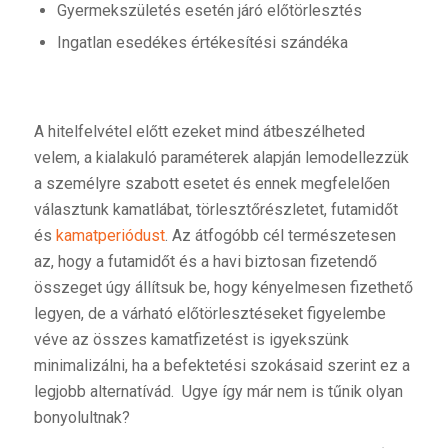
Gyermekszületés esetén járó előtörlesztés
Ingatlan esedékes értékesítési szándéka
A hitelfelvétel előtt ezeket mind átbeszélheted
velem, a kialakuló paraméterek alapján lemodellezzük
a személyre szabott esetet és ennek megfelelően
választunk kamatlábat, törlesztőrészletet, futamidőt
és
kamatperiódust
. Az átfogóbb cél természetesen
az, hogy a futamidőt és a havi biztosan fizetendő
összeget úgy állítsuk be, hogy kényelmesen fizethető
legyen, de a várható előtörlesztéseket figyelembe
véve az összes kamatfizetést is igyekszünk
minimalizálni, ha a befektetési szokásaid szerint ez a
legjobb alternatívád. Ugye így már nem is tűnik olyan
bonyolultnak?