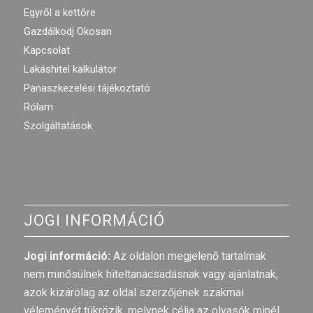
Egyről a kettőre
Gazdálkodj Okosan
Kapcsolat
Lakáshitel kalkulátor
Panaszkezelési tájékoztató
Rólam
Szolgáltatások
JOGI INFORMÁCIÓ
Jogi információ:
Az oldalon megjelenő tartalmak
nem minősülnek hiteltanácsadásnak vagy ajánlatnak,
azok kizárólag az oldal szerzőjének szakmai
véleményét tükrözik, melynek célja az olvasók minél