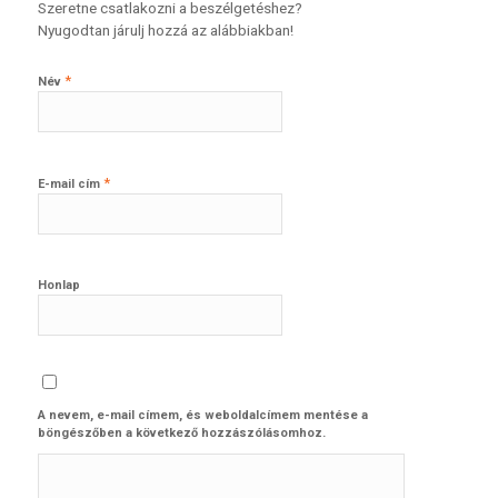
Szeretne csatlakozni a beszélgetéshez?
Nyugodtan járulj hozzá az alábbiakban!
*
Név
*
E-mail cím
Honlap
A nevem, e-mail címem, és weboldalcímem mentése a
böngészőben a következő hozzászólásomhoz.