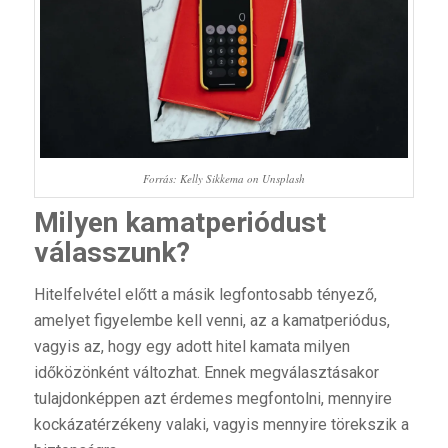
Forrás: Kelly Sikkema on Unsplash
Milyen
kamatperiódust
válasszunk?
Hitelfelvétel előtt a másik legfontosabb tényező,
amelyet figyelembe kell venni, az a kamatperiódus,
vagyis az, hogy egy adott hitel kamata milyen
időközönként változhat. Ennek megválasztásakor
tulajdonképpen azt érdemes megfontolni, mennyire
kockázatérzékeny valaki, vagyis mennyire törekszik a