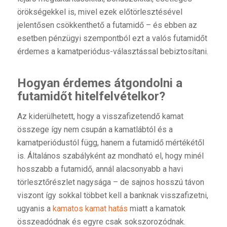
örökségekkel is, mivel ezek előtörlesztésével
jelentősen csökkenthető a futamidő – és ebben az
esetben pénzügyi szempontból ezt a valós futamidőt
érdemes a kamatperiódus-választással bebiztosítani.
Hogyan érdemes átgondolni a
futamidőt hitelfelvételkor?
Az kiderülhetett, hogy a visszafizetendő kamat
összege így nem csupán a kamatlábtól és a
kamatperiódustól függ, hanem a futamidő mértékétől
is. Általános szabályként az mondható el, hogy minél
hosszabb a futamidő, annál alacsonyabb a havi
törlesztőrészlet nagysága – de sajnos hosszú távon
viszont így sokkal többet kell a banknak visszafizetni,
ugyanis a
kamatos kamat hatás
miatt a kamatok
összeadódnak és egyre csak sokszorozódnak.