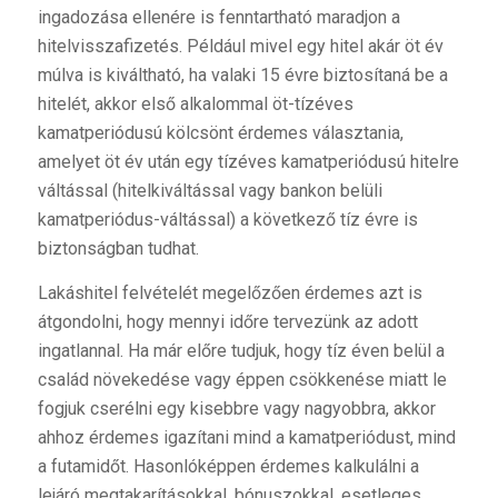
ingadozása ellenére is fenntartható maradjon a
hitelvisszafizetés. Például mivel egy hitel akár öt év
múlva is kiváltható, ha valaki 15 évre biztosítaná be a
hitelét, akkor első alkalommal öt-tízéves
kamatperiódusú kölcsönt érdemes választania,
amelyet öt év után egy tízéves kamatperiódusú hitelre
váltással (hitelkiváltással vagy bankon belüli
kamatperiódus-váltással) a következő tíz évre is
biztonságban tudhat.
Lakáshitel felvételét megelőzően érdemes azt is
átgondolni, hogy mennyi időre tervezünk az adott
ingatlannal. Ha már előre tudjuk, hogy tíz éven belül a
család növekedése vagy éppen csökkenése miatt le
fogjuk cserélni egy kisebbre vagy nagyobbra, akkor
ahhoz érdemes igazítani mind a kamatperiódust, mind
a futamidőt. Hasonlóképpen érdemes kalkulálni a
lejáró megtakarításokkal, bónuszokkal, esetleges