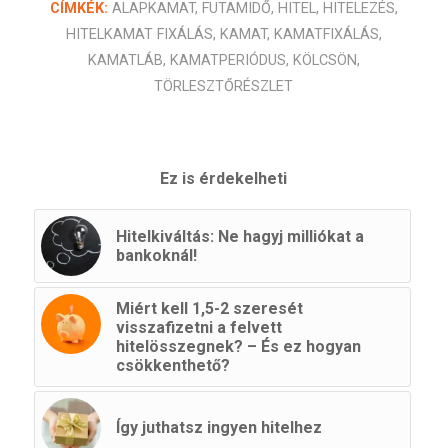
CÍMKÉK:
ALAPKAMAT
,
FUTAMIDŐ
,
HITEL
,
HITELEZÉS
,
HITELKAMAT FIXÁLÁS
,
KAMAT
,
KAMATFIXÁLÁS
,
KAMATLÁB
,
KAMATPERIÓDUS
,
KÖLCSÖN
,
TÖRLESZTŐRÉSZLET
Ez is érdekelheti
Hitelkiváltás: Ne hagyj milliókat a
bankoknál!
Miért kell 1,5-2 szeresét
visszafizetni a felvett
hitelösszegnek? – És ez hogyan
csökkenthető?
Így juthatsz ingyen hitelhez