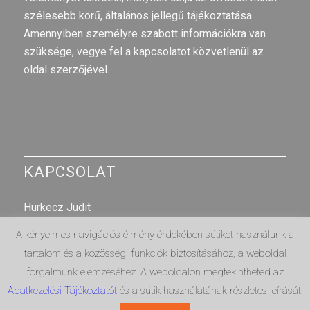
szélesebb körű, általános jellegű tájékoztatása.
Amennyiben személyre szabott információkra van
szüksége, vegye fel a kapcsolatot közvetlenül az
oldal szerzőjével.
KAPCSOLAT
Hürkecz Judit
E-mail cím
:
judit@egyrolakettore.hu
A kényelmes navigációs élmény érdekében sütiket használunk a
tartalom és a közösségi funkciók biztosításához, a weboldal
Telefonszám: +36703173436
forgalmunk elemzéséhez. A weboldalon megtekintheted az
Adatkezelési Tájékoztatót
és a sütik használatának részletes leírását.