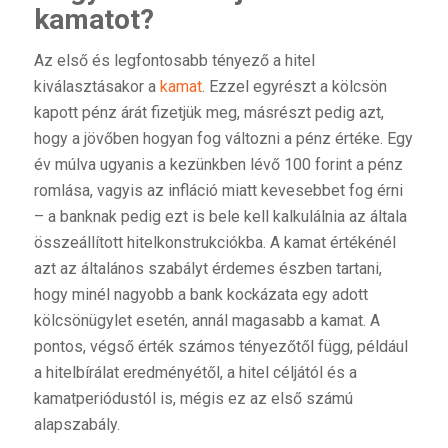
kamatot?
Az első és legfontosabb tényező a hitel
kiválasztásakor a
kamat
. Ezzel egyrészt a kölcsön
kapott pénz árát fizetjük meg, másrészt pedig azt,
hogy a jövőben hogyan fog változni a pénz értéke. Egy
év múlva ugyanis a kezünkben lévő 100 forint a pénz
romlása, vagyis az infláció miatt kevesebbet fog érni
– a banknak pedig ezt is bele kell kalkulálnia az általa
összeállított hitelkonstrukciókba. A kamat értékénél
azt az általános szabályt érdemes észben tartani,
hogy minél nagyobb a bank kockázata egy adott
kölcsönügylet esetén, annál magasabb a kamat. A
pontos, végső érték számos tényezőtől függ, például
a hitelbírálat eredményétől, a hitel céljától és a
kamatperiódustól is, mégis ez az első számú
alapszabály.