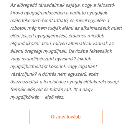
Az elöregedő társadalmak sajátja, hogy a felosztó-
kirovó nyugdíjrendszerben a várható nyugdíjak
reálértéke nem fenntartható, és mivel
egyelőre a
robotok még nem tudják elérni az alkalmazásuk miatt
előre jelzett nyugdíjemelést,
érdemes mielőbb
elgondolkozni azon, milyen alternatívái vannak az
állami öregségi nyugdíjnak. Devizába fektessünk
vagy nyugdíjpénztárt nyissunk? Inkább
nyugdíjbiztosítást kössünk vagy ingatlant
vásároljunk? A döntés nem egyszerű, ezért
összeszedtük a lehetséges nyugdíj előtakarékossági
formák előnyeit és hátrányait. Itt a nagy
nyugdíjkörkép – első rész.
Olvass tovább