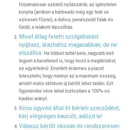
folyamatosan szelelő nyílászárók, az igénytelen
konyha (amiben a bérbeadó még egy teát se
szívesen főzne), a dohos, penészedő falak és
fürdő, a lelakott lépcsőház.
Mivel átlag feletti szolgáltatást
nyújtasz, árazhatsz magasabban, de ne
elszállva.
Ha többet tettél bele, nagyobb kell
legyen a bevételed is, hogy hozd a megtérülést,
ez egyértelmű. Emellett érdemes a piacot
letesztelni, hogy mennyi az a maximum összeg,
amiért reális időtávon új bérlőt lehet találni. Ezt
figyelembe véve lehet biztosítani a 100%-os
kiadási arányt.
Köss ügyvéd által írt bérleti szerződést,
kérj elégséges kauciót, adózd le!
Válassz
bérlőt okosan és rendszeresen