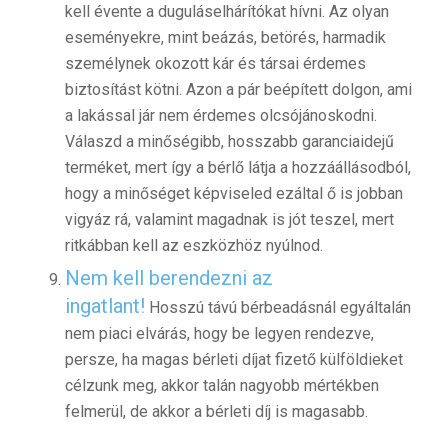
kell évente a duguláselhárítókat hívni. Az olyan
eseményekre, mint beázás, betörés, harmadik
személynek okozott kár és társai érdemes
biztosítást kötni. Azon a pár beépített dolgon, ami
a lakással jár nem érdemes olcsójánoskodni.
Válaszd a minőségibb, hosszabb garanciaidejű
terméket, mert így a bérlő látja a hozzáállásodból,
hogy a minőséget képviseled ezáltal ő is jobban
vigyáz rá, valamint magadnak is jót teszel, mert
ritkábban kell az eszközhöz nyúlnod.
Nem kell berendezni az
ingatlant!
Hosszú távú bérbeadásnál egyáltalán
nem piaci elvárás, hogy be legyen rendezve,
persze, ha magas bérleti díjat fizető külföldieket
célzunk meg, akkor talán nagyobb mértékben
felmerül, de akkor a bérleti díj is magasabb.