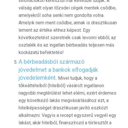
innovációkon keresztül már kevésbé tudják. A
válság alatt olyan tőzsdei cégek mentek csődbe,
amelyekről soha senki nem gondolta volna.
Amelyik nem ment csődbe, annak is drasztikusan
lement az értéke ehhez képest. Egy
következtetést szeretnék csak levonni ebből, az
osztalék és az ingatlan bérbeadás teljesen más
kockázatú befektetés!
A bérbeadásból származó
jövedelmet
a bankok elfogadják
jövedelemként.
Mivel tudjuk, hogy a
tőkeáttételből (hitelből) vásárolt ingatlanon
nagyobb megtérülést lehet elérni, ezért érdemes
egy következő lakás megvásárlásához ezt, a
hitelképességet drasztikusan javító eszközt
alkalmazni. Vagyis a recept egyszerű vegyél egy
lakást, akár hitelből, finanszírozd a törlesztőt a