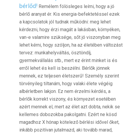
bérlőd!
Remélem fölösleges leírni, hogy a jó
bérlő aranyat ér. Kis energia-befektetéssel ezek
a kapcsolatok jól tudnak működni: meg lehet
kérdezni, hogy érzi magát a lakásban, környéken,
van-e valamire szüksége, sőt jó viszonyban meg
lehet kérni, hogy szóljon, ha az életében változást
tervez: munkahelyváltás, ösztöndíj,
gyermekvállalás stb., mert ez érint minket is és
erről lehet és kell is beszélni. Bérlők jönnek
mennek, ez teljesen életszerű! Személy szerint
törvényileg tiltanám, hogy valaki élete végéig
albérletben lakjon. Ez nem érzelmi kérdés, a
bérlők korrekt viszony, és környezet esetében
azért mennek el, mert az élet azt dobta, nekik se
kellemes dobozokba pakolgatni. Ezért ne kösd
magadhoz X hónap kötelező bérlési idővel őket,
inkább pozitívan jutalmazd, aki tovább marad,