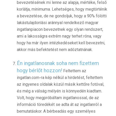
bevezetésének mi lenne az alapja, mértéke, felső
korlátja, minimuma. Lehetséges, hogy megtörténik
a bevezetése, de ne gondoljuk, hogy a 90% fölötti
lakástulajdonlási aránnyal rendelkező magyar
ingatlanpiacon bevezetnek egy olyan rendszert,
ami a lakosságra extrém nagy terhet róna, vagy
hogy ha már ilyen intézkedéseket kell bevezetni,
akkor más befektetést nem adóztatnának.
Én ingatlanosnak
soha nem fizettem
hogy bérlőt hozzon!
Feltettem az
ingatlan.com-ra kép nélkül a hirdetést, feltettem
az ingyenes oldalak közül másik kettőre fotóval,
és még a válság mélyén is könnyedén kiadtam.
Volt, hogy megpróbáltam ingatlanossal, de az
információ töredékét se adta át az ingatlanról a
bemutatáskor. A bérbeadás egy személyes