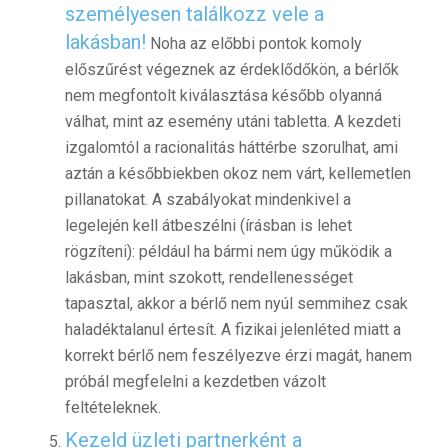
személyesen találkozz vele a
lakásban!
Noha az előbbi pontok komoly
előszűrést végeznek az érdeklődőkön, a bérlők
nem megfontolt kiválasztása később olyanná
válhat, mint az esemény utáni tabletta. A kezdeti
izgalomtól a racionalitás háttérbe szorulhat, ami
aztán a későbbiekben okoz nem várt, kellemetlen
pillanatokat. A szabályokat mindenkivel a
legelején kell átbeszélni (írásban is lehet
rögzíteni): például ha bármi nem úgy működik a
lakásban, mint szokott, rendellenességet
tapasztal, akkor a bérlő nem nyúl semmihez csak
haladéktalanul értesít. A fizikai jelenléted miatt a
korrekt bérlő nem feszélyezve érzi magát, hanem
próbál megfelelni a kezdetben vázolt
feltételeknek.
Kezeld üzleti partnerként a