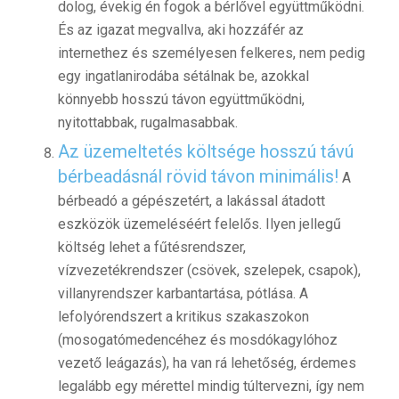
dolog, évekig én fogok a bérlővel együttműködni.
És az igazat megvallva, aki hozzáfér az
internethez és személyesen felkeres, nem pedig
egy ingatlanirodába sétálnak be, azokkal
könnyebb hosszú távon együttműködni,
nyitottabbak, rugalmasabbak.
Az üzemeltetés költsége hosszú távú
bérbeadásnál rövid távon minimális!
A
bérbeadó a gépészetért, a lakással átadott
eszközök üzemeléséért felelős. Ilyen jellegű
költség lehet a fűtésrendszer,
vízvezetékrendszer (csövek, szelepek, csapok),
villanyrendszer karbantartása, pótlása. A
lefolyórendszert a kritikus szakaszokon
(mosogatómedencéhez és mosdókagylóhoz
vezető leágazás), ha van rá lehetőség, érdemes
legalább egy mérettel mindig túltervezni, így nem