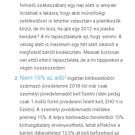
felívelő szakaszában) egy nap alatt is annyian
licitálnak a lakásra, hogy akár műveltségi
vetélkedővel is lehetne választani a jelentkezők
közül, de mi lesz, ha újra egy 2012-es piacba
kerülünk? A mi tapasztalatunk az, hogy semmi. A
válság alatt is maximum egy hét alatt sikerült a
megfelelő bérlőt kiválasztani. Másnak biztosan
van ettől eltérő tapasztalata, de a mi tippjeinket a
végén összeszedem.
Nem 16% az adó!
Ingatlan bérbeadásból
származó jövedelemre 2018-tól már csak
személyi jövedelemadót kell fizetni (idén pedig
csak 1 millió forint jövedelem felett kell, EHO-t is
fizetni). A személyi jövedelemadó mértéke
jelenleg 15%. A teljes bérbeadási bevételből 10%
költségátalány érvényesíthető, tehát effektíve a
bérleti díjbevételed 13,5%-át kell befizetned az