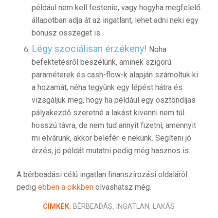
például nem kell festenie, vagy hogyha megfelelő
állapotban adja át az ingatlant, lehet adni neki egy
bónusz összeget is.
Légy szociálisan érzékeny!
Noha
befektetésről beszélünk, aminek szigorú
paraméterek és cash-flow-k alapján számoltuk ki
a hozamát, néha tegyünk egy lépést hátra és
vizsgáljuk meg, hogy ha például egy ösztöndíjas
pályakezdő szeretné a lakást kivenni nem túl
hosszú távra, de nem tud annyit fizetni, amennyit
mi elvárunk, akkor belefér-e nekünk. Segíteni jó
érzés, jó példát mutatni pedig még hasznos is.
A bérbeadási célú ingatlan finanszírozási oldaláról
pedig
ebben a cikkben
olvashatsz még.
CÍMKÉK:
BÉRBEADÁS
,
INGATLAN
,
LAKÁS