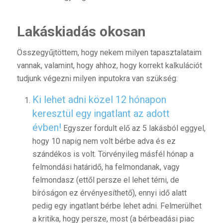
Lakáskiadás okosan
Összegyűjtöttem, hogy nekem milyen tapasztalataim
vannak, valamint, hogy ahhoz, hogy korrekt kalkulációt
tudjunk végezni milyen inputokra van szükség:
Ki lehet adni közel 12 hónapon
keresztül egy ingatlant az adott
évben!
Egyszer fordult elő az 5 lakásból eggyel,
hogy 10 napig nem volt bérbe adva és ez
szándékos is volt. Törvényileg másfél hónap a
felmondási határidő, ha felmondanak, vagy
felmondasz (ettől persze el lehet térni, de
bíróságon ez érvényesíthető), ennyi idő alatt
pedig egy ingatlant bérbe lehet adni. Felmerülhet
a kritika, hogy persze, most (a bérbeadási piac