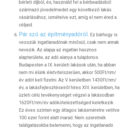
bérleti díjból, és, használd fel a bérbeadásból
származó jövedelmedet egy következő lakás
vásárlásához, ismételve ezt, amíg el nem éred a
céljaid.
Pár szó az építményadóról.
Ez bárhogy is
vesszük ingatlanadónak minősül, csak nem annak
nevezik. Az alapja az ingatlan hasznos
alapterülete, az adó alanya a tulajdonos.
Budapesten a IX. kerületi lakások után, ha abban
nem mi élünk életvitelszerűen, akkor 500Ft/nm/
év adót kell fizetni. Az V. kerületben 1430Ft/nm/
év, a lakásfejlesztéseiről híres XIII. kerületben, ha
üzleti célú tevékenységet végzel a lakásodban
1620Ft/nm/év adókötelezettséged keletkezik.
Ez éves szinten egy átlagos lakásméretre vetítve
100 ezer forint alatt marad. Nem szeretnék
találgatásokba belemenni, hogy az ingatlanadó