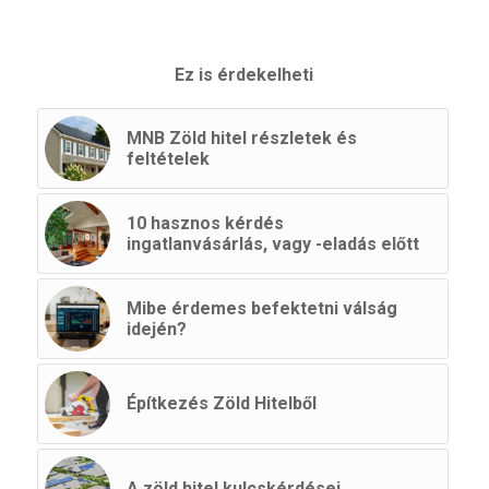
Ez is érdekelheti
MNB Zöld hitel részletek és
feltételek
10 hasznos kérdés
ingatlanvásárlás, vagy -eladás előtt
Mibe érdemes befektetni válság
idején?
Építkezés Zöld Hitelből
A zöld hitel kulcskérdései