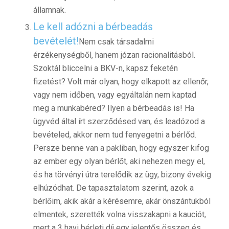
államnak.
Le kell adózni a bérbeadás
bevételét!
Nem csak társadalmi
érzékenységből, hanem józan racionalitásból.
Szoktál bliccelni a BKV-n, kapsz feketén
fizetést? Volt már olyan, hogy elkapott az ellenőr,
vagy nem időben, vagy egyáltalán nem kaptad
meg a munkabéred? Ilyen a bérbeadás is! Ha
ügyvéd által írt szerződésed van, és leadózod a
bevételed, akkor nem tud fenyegetni a bérlőd.
Persze benne van a pakliban, hogy egyszer kifog
az ember egy olyan bérlőt, aki nehezen megy el,
és ha törvényi útra terelődik az ügy, bizony évekig
elhúzódhat. De tapasztalatom szerint, azok a
bérlőim, akik akár a kérésemre, akár önszántukból
elmentek, szerették volna visszakapni a kauciót,
mert a 3 havi bérleti díj egy jelentős összeg és