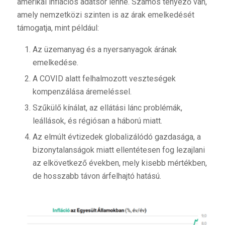
amerikai inflációs adatsor lenne. Számos tényező van,
amely nemzetközi szinten is az árak emelkedését
támogatja, mint például:
Az üzemanyag és a nyersanyagok árának
emelkedése.
A COVID alatt felhalmozott veszteségek
kompenzálása áremeléssel.
Szűkülő kínálat, az ellátási lánc problémák,
leállások, és régiósan a háború miatt.
Az elmúlt évtizedek globalizálódó gazdasága, a
bizonytalanságok miatt ellentétesen fog lezajlani
az elkövetkező években, mely kisebb mértékben,
de hosszabb távon árfelhajtó hatású.