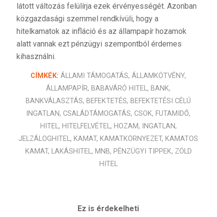
látott változás felülírja ezek érvényességét. Azonban
közgazdasági szemmel rendkívüli, hogy a
hitelkamatok az infláció és az állampapír hozamok
alatt vannak ezt pénzügyi szempontból érdemes
kihasználni.
CÍMKÉK:
ÁLLAMI TÁMOGATÁS
,
ÁLLAMKÖTVÉNY
,
ÁLLAMPAPÍR
,
BABAVÁRÓ HITEL
,
BANK
,
BANKVÁLASZTÁS
,
BEFEKTETÉS
,
BEFEKTETÉSI CÉLÚ
INGATLAN
,
CSALÁDTÁMOGATÁS
,
CSOK
,
FUTAMIDŐ
,
HITEL
,
HITELFELVÉTEL
,
HOZAM
,
INGATLAN
,
JELZÁLOGHITEL
,
KAMAT
,
KAMATKÖRNYEZET
,
KAMATOS
KAMAT
,
LAKÁSHITEL
,
MNB
,
PÉNZÜGYI TIPPEK
,
ZÖLD
HITEL
Ez is érdekelheti