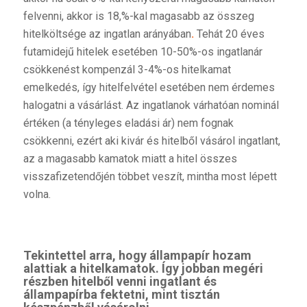
felvenni, akkor is 18,%-kal magasabb az összeg
hitelköltsége az ingatlan arányában
.
Tehát 20 éves
futamidejű hitelek esetében 10-50%-os ingatlanár
csökkenést kompenzál 3-4%-os hitelkamat
emelkedés, így hitelfelvétel esetében nem érdemes
halogatni a vásárlást. Az ingatlanok várhatóan nominál
értéken (a tényleges eladási ár) nem fognak
csökkenni, ezért aki kivár és hitelből vásárol ingatlant,
az a magasabb kamatok miatt a hitel összes
visszafizetendőjén többet veszít, mintha most lépett
volna.
Tekintettel arra, hogy állampapír hozam
alattiak a hitelkamatok. Így jobban megéri
részben hitelből venni ingatlant és
állampapírba fektetni, mint tisztán