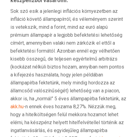
készpénzből vásárolni.
Sok szó esik a jelenlegi inflációs környezetben az
infláció követő állampapírról, és véleményem szerint
is vetekszik, mind a forint, mind az euró alapú
prémium állampapír a legjobb befektetési lehetőség
címért, amennyiben valaki nem zárkózik el ettől a
befektetési formától. Azonban ennél egy vélhetően
kisebb összegű, de teljesen egyértelmű arbitrázs
(kockázat nélküli biztos hozam, annyiban nem pontos
a kifejezés használata, hogy jelen példában
állampapírba fektetünk, mely mindig hordozza az
államcsőd valószínűségét) lehetőség van a piacon,
akkor is, ha „normál” 5 éves állampapírba fektetünk, az
akk.hu
-n ennek éves hozama 8,27%. Nézzük meg,
hogy a hitelköltségen felül mekkora hozamot lehet
elérni, ha készpénz helyett hitelfelvétellel történik az
ingatlanvásárlás, és egyidejűleg állampapírba