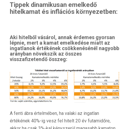
Tippek dinamikusa
n emelkedő
hitelkamat és inflációs környezetben:
Aki hitelből vásárol, annak érdemes gyorsan
lépnie, mert a kamat emelkedése miatt az
ingatlanok értékének csökkenésénél nagyobb
arányban növekszik az összes
visszafizetendő összeg:
A fenti ábra értelmében, ha valaki az ingatlan
értékének 40%-ig vesz fel hitelt 20 év futamidőre,
akkor ha csak 3%-kal kényszerül magasabb kamaton