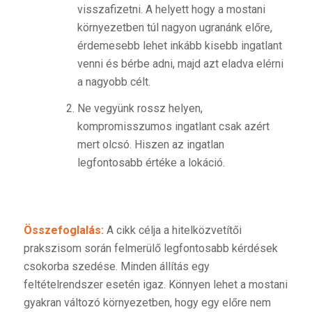
visszafizetni. A helyett hogy a mostani
környezetben túl nagyon ugranánk előre,
érdemesebb lehet inkább kisebb ingatlant
venni és bérbe adni, majd azt eladva elérni
a nagyobb célt.
Ne vegyünk rossz helyen,
kompromisszumos ingatlant csak azért
mert olcsó. Hiszen az ingatlan
legfontosabb értéke a lokáció.
Összefoglalás:
A cikk célja a hitelközvetítői
prakszisom során felmerülő legfontosabb kérdések
csokorba szedése. Minden állítás egy
feltételrendszer esetén igaz. Könnyen lehet a mostani
gyakran változó környezetben, hogy egy előre nem