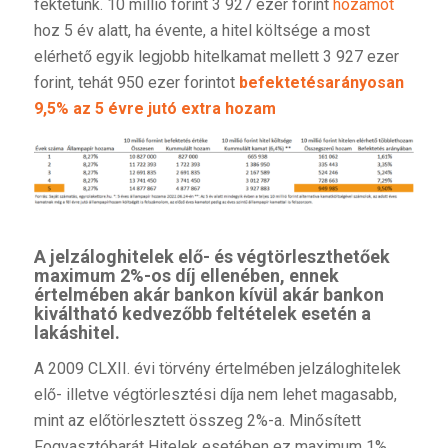
fektetünk. 10 millió forint 3 927 ezer forint
hozamot
hoz 5 év alatt, ha évente, a hitel költsége a most
elérhető egyik legjobb hitelkamat mellett 3 927 ezer
forint, tehát 950 ezer forintot
befektetésarányosan
9,5% az 5 évre jutó extra hozam
A jelzáloghitelek
elő- és végtörleszthetőek
maximum 2%-os díj ellenében, ennek
értelmében akár bankon kívül akár bankon
kiváltható kedvezőbb feltételek esetén a
lakáshitel.
A 2009 CLXII. évi törvény értelmében jelzáloghitelek
elő- illetve végtörlesztési díja nem lehet magasabb,
mint az előtörlesztett összeg 2%-a. Minősített
Fogyasztóbarát Hitelek esetében ez maximum 1%.