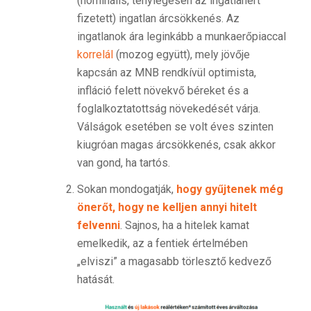
(nominális, ténylegesen az ingatlanért
fizetett) ingatlan árcsökkenés. Az
ingatlanok ára leginkább a munkaerőpiaccal
korrelál
(mozog együtt), mely jövője
kapcsán az MNB rendkívül optimista,
infláció felett növekvő béreket és a
foglalkoztatottság növekedését várja.
Válságok esetében se volt éves szinten
kiugróan magas árcsökkenés, csak akkor
van gond, ha tartós.
Sokan mondogatják,
hogy gyűjtenek még
önerőt, hogy ne kelljen annyi hitelt
felvenni
. Sajnos, ha a hitelek kamat
emelkedik, az a fentiek értelmében
„elviszi” a magasabb törlesztő kedvező
hatását.