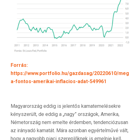
Forrás:
https://www.portfolio.hu/gazdasag/20220610/megerke
a-fontos-amerikai-inflacios-adat-549961
Magyarország eddig is jelentős kamatemelésekre
kényszerült, de eddig a „nagy” országok, Amerika,
Németország nem emelte érdemben, tendenciózusan
az irányadó kamatát. Mára azonban egyértelművé vált,
hogy a nagyobb piaci szereplőknek is emelnie kell,