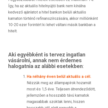
Így, ha az aktuális hitelnyújtó bank nem kínálna
kedvező ajánlatot a hitel bankon belüli aktuális
kamaton történő refinanszírozására, akkor milliónként
10-20 ezer forintért ki lehet váltani másik bankban a
hitelt.
Aki egyébként is tervez ingatlan
vásárolni, annak nem érdemes
halogatnia az alábbi esetekben
:
Ha néhány éven belül aktuális a cél.
Nézzük meg az állampapírok hozamát
most és 1,5 éve. Teljesen átrendeződött,
jellemzően a hosszabb távú kamatok
magasabbak szoktak lenni, hiszen
hosszabb idő alatt nagyobb a