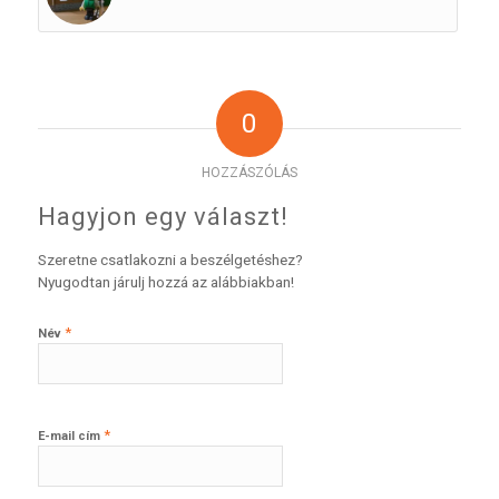
0
HOZZÁSZÓLÁS
Hagyjon egy választ!
Szeretne csatlakozni a beszélgetéshez?
Nyugodtan járulj hozzá az alábbiakban!
*
Név
*
E-mail cím