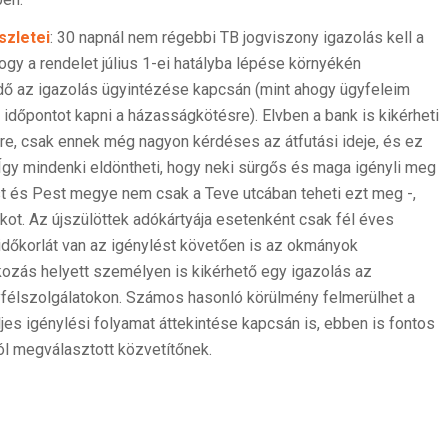
szletei
: 30 napnál nem régebbi TB jogviszony igazolás kell a
ogy a rendelet július 1-ei hatályba lépése környékén
dő az igazolás ügyintézése kapcsán (mint ahogy ügyfeleim
t időpontot kapni a házasságkötésre). Elvben a bank is kikérheti
ére, csak ennek még nagyon kérdéses az átfutási ideje, és ez
 is. Így mindenki eldöntheti, hogy neki sürgős és maga igényli meg
t és Pest megye nem csak a Teve utcában teheti ezt meg -,
nkot. Az újszülöttek adókártyája esetenként csak fél éves
időkorlát van az igénylést követően is az okmányok
kozás helyett személyen is kikérhető egy igazolás az
yfélszolgálatokon. Számos hasonló körülmény felmerülhet a
jes igénylési folyamat áttekintése kapcsán is, ebben is fontos
ól megválasztott közvetítőnek.