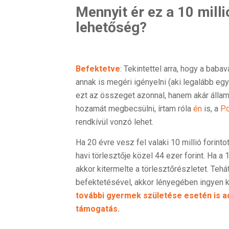
Mennyit ér ez a 10 mill
lehetőség?
Befektetve
: Tekintettel arra, hogy a bab
annak is megéri igényelni (aki legalább e
ezt az összeget azonnal, hanem akár államp
hozamát megbecsülni, írtam róla
én
is, a
Po
rendkívül vonzó lehet.
Ha 20 évre vesz fel valaki 10 millió forint
havi törlesztője közel 44 ezer forint. Ha a 
akkor kitermelte a törlesztőrészletet. Teh
befektetésével, akkor lényegében ingyen k
további gyermek születése esetén is a
támogatás.