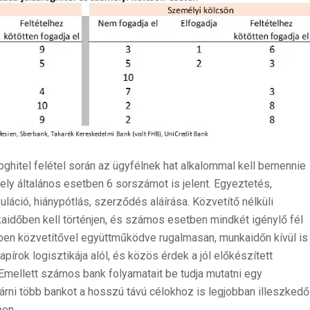
loghitel felétel során az ügyfélnek hat alkalommal kell bemennie
ly általános esetben 6 sorszámot is jelent. Egyeztetés,
kuláció, hiánypótlás, szerződés aláírása. Közvetítő nélküli
időben kell történjen, és számos esetben mindkét igénylő fél
mben közvetítővel együttműködve rugalmasan, munkaidőn kívül is
apírok logisztikája alól, és közös érdek a jól előkészített
Emellett számos bank folyamatait be tudja mutatni egy
 járni több bankot a hosszú távú célokhoz is legjobban illeszkedő
ben.