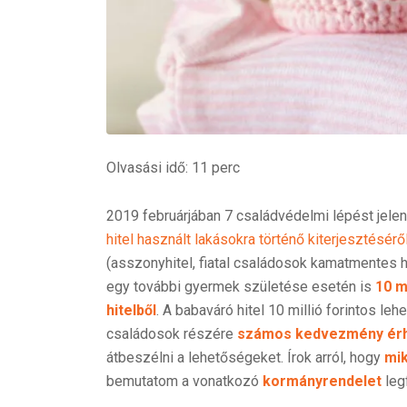
Olvasási idő: 11 perc
2019 februárjában 7 családvédelmi lépést jele
hitel használt lakásokra történő kiterjesztésérő
(asszonyhitel, fiatal családosok kamatmentes h
egy további gyermek születése esetén is
10 m
hitelből
. A babaváró hitel 10 millió forintos l
családosok részére
számos kedvezmény érh
átbeszélni a lehetőségeket. Írok arról, hogy
mik
bemutatom a vonatkozó
kormányrendelet
leg