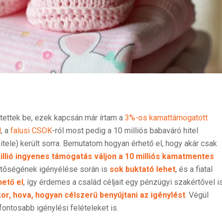
ntettek be, ezek kapcsán már írtam a
3%-os kamattámogatott
l
, a
falusi CSOK
-ról most pedig a 10 milliós babaváró hitel
itele) került sorra. Bemutatom hogyan érhető el, hogy akár csak
illió ingyenes támogatás váljon a 10 milliós kamatmentes
ehetőségének igényélése során is
sok buktató lehet
, és a fiatal
ető el
, így érdemes a család céljait egy pénzügyi szakértővel i
or, hova, hogyan célszerű benyújtani az igénylést
. Végül
fontosabb igénylési felételeket is.