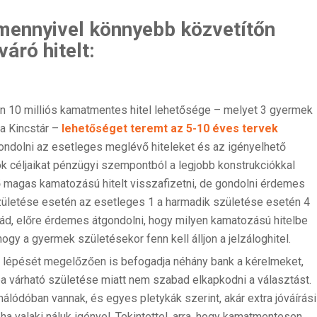
mennyivel könnyebb közvetítőn
áró hitelt:
en 10 milliós kamatmentes hitel lehetősége – melyet 3 gyermek
 a Kincstár –
lehetőséget teremt az 5-10 éves tervek
ondolni az esetleges meglévő hiteleket és az igényelhető
ok céljaikat pénzügyi szempontból a legjobb konstrukciókkal
 magas kamatozású hitelt visszafizetni, de gondolni érdemes
zületése esetén az esetleges 1 a harmadik születése esetén 4
salád, előre érdemes átgondolni, hogy milyen kamatozású hitelbe
ogy a gyermek születésekor fenn kell álljon a jelzáloghitel.
ba lépését megelőzően is befogadja néhány bank a kérelmeket,
a várható születése miatt nem szabad elkapkodni a választást.
álódóban vannak, és egyes pletykák szerint, akár extra jóváírási
a valaki náluk igényel. Tekintettel, arra, hogy kamatmentesen