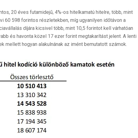
ntos, 20 éves futamidejű, 4%-os hitelkamatú hitelre, több, mint
havi 60 598 forintos részletekben, míg ugyanilyen időtávon a
avállalás díjára kicsivel több, mint 10,5 forintot kell várhatóan
nyabb és havonta közel 17 ezer forint megtakarítást jelent. A lenti
ek mellett hogyan alakulnának az imént bemutatott számok.