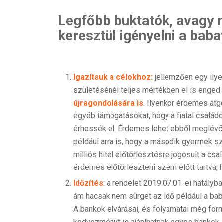
Legfőbb buktatók, avagy 
keresztül igényelni a babav
Igazítsuk a célokhoz:
jellemzően egy ily
születésénél teljes mértékben el is enged
újragondolására is
. Ilyenkor érdemes átg
egyéb támogatásokat, hogy a fiatal család
érhessék el. Érdemes lehet ebből meglévő
például arra is, hogy a második gyermek s
milliós hitel előtörlesztésre jogosult a c
érdemes előtörleszteni szem előtt tartva, h
Időzítés
: a rendelet 2019.07.01-ei hatály
ám hacsak nem sürget az idő például a bab
A bankok elvárásai, és folyamatai még form
kedvezményt is ajánlhatnak egyes bankok, h