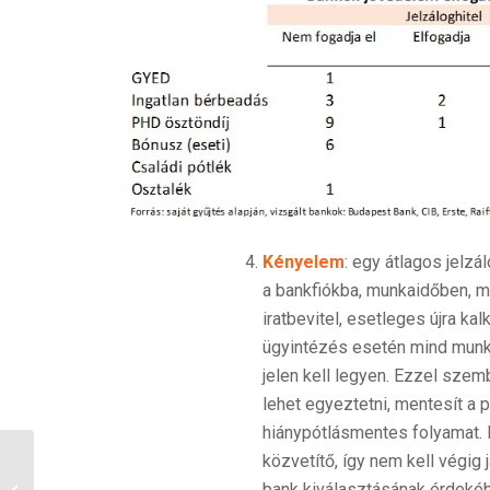
Kényelem
: egy átlagos jelzá
a bankfiókba, munkaidőben, me
iratbevitel, esetleges újra kal
ügyintézés esetén mind munka
jelen kell legyen. Ezzel sze
lehet egyeztetni, mentesít a p
hiánypótlásmentes folyamat. 
Milliókat nyerhetsz, ha
közvetítő, így nem kell végig
állampapírba teszed a
bank kiválasztásának érdeké