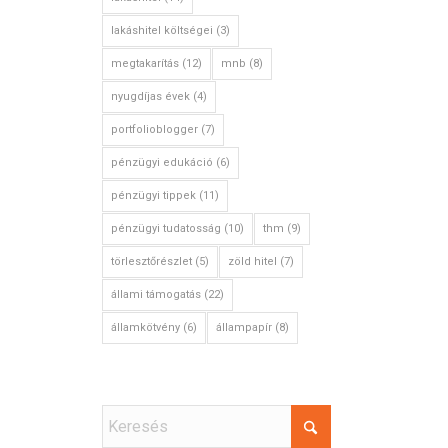
lakáshitel költségei
(3)
megtakarítás
(12)
mnb
(8)
nyugdíjas évek
(4)
portfolioblogger
(7)
pénzügyi edukáció
(6)
pénzügyi tippek
(11)
pénzügyi tudatosság
(10)
thm
(9)
törlesztőrészlet
(5)
zöld hitel
(7)
állami támogatás
(22)
l
államkötvény
(6)
állampapír
(8)