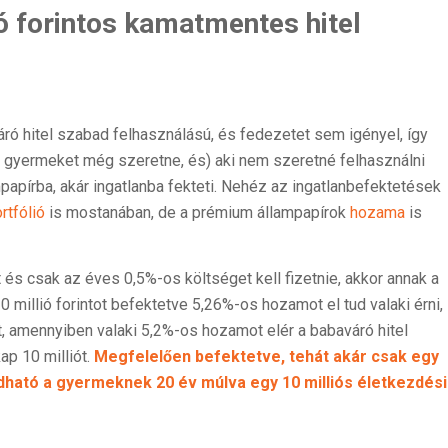
ió forintos kamatmentes hitel
aváró hitel szabad felhasználású, és fedezetet sem igényel, így
gy gyermeket még szeretne, és) aki nem szeretné felhasználni
apírba, akár ingatlanba fekteti. Nehéz az ingatlanbefektetések
rtfólió
is mostanában, de a prémium állampapírok
hozama
is
ot és csak az éves 0,5%-os költséget kell fizetnie, akkor annak a
10 millió forintot befektetve 5,26%-os hozamot el tud valaki érni,
át, amennyiben valaki 5,2%-os hozamot elér a babaváró hitel
ap 10 milliót.
Megfelelően befektetve, tehát akár csak egy
dható a gyermeknek 20 év múlva egy 10 milliós életkezdési