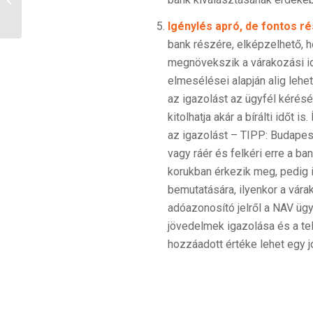
pénzed és inkább
hitelt...
Igénylés apró, de fontos ré
bank részére, elképzelhető, h
megnövekszik a várakozási i
elmesélései alapján alig lehe
az igazolást az ügyfél kérés
kitolhatja akár a bírálti időt
az igazolást – TIPP: Budapes
vagy ráér és felkéri erre a ba
korukban érkezik meg, pedig 
bemutatására, ilyenkor a vára
adóazonosító jelről a NAV üg
jövedelmek igazolása és a tel
hozzáadott értéke lehet egy j