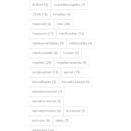
BUBOR
(5)
családtámogatás
(7)
CSOK
(15)
felújítás
(4)
futamidő
(6)
hitel
(40)
hitelezés
(17)
hitelfelvétel
(15)
hitelkamat fixálás
(9)
hitelkiváltás
(4)
hitelközvetítő
(6)
hozam
(5)
ingatlan
(29)
ingatlanvásárlás
(4)
jelzáloghitel
(13)
kamat
(19)
kamatfixálás
(5)
kamatkockázat
(6)
kamatkörnyezet
(7)
kamatos kamat
(5)
kamatperiódus
(6)
kockázat
(5)
kölcsön
(6)
lakás
(7)
lakáshitel
(14)