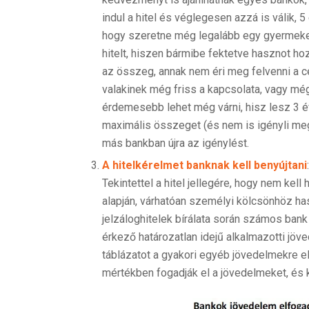
indul a hitel és véglegesen azzá is válik, 5
hogy szeretne még legalább egy gyermeket
hitelt, hiszen bármibe fektetve hasznot ho
az összeg, annak nem éri meg felvenni a cé
valakinek még friss a kapcsolata, vagy mé
érdemesebb lehet még várni, hisz lesz 3 év
maximális összeget (és nem is igényli meg
más bankban újra az igénylést.
A hitelkérelmet banknak kell benyújtani
Tekintettel a hitel jellegére, hogy nem kel
alapján, várhatóan személyi kölcsönhöz has
jelzáloghitelek bírálata során számos bank
érkező határozatlan idejű alkalmazotti j
táblázatot a gyakori egyéb jövedelmekre e
mértékben fogadják el a jövedelmeket, és 