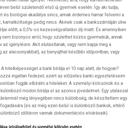
 éven belül születendő első új gyermek esetén. Így aki tudja,
 és biológiai akadálya sincs, annak érdemes hamar felvenni a
z, kamatköltsége pedig nincs. Akinek csak a bankszámláján ülne
ljai előtt, a 0,5%-os kezességvállalási díj miatt. És amennyiben
g nem bizonyos arról, hogy születhet közös gyermekük, annak
 az igénylésre. Akit elutasítanak, vagy nem kapja meg a
 az alacsonyabbat), az benyújthat későbbi időpontban, vagy
: A hitelképességet a bank bírálja el 10 nap alatt, de hogyan?
l hozzá ingatlan fedezet, ezért az előzetes banki egyeztetéseim
onlóan fogják elbírálni a hiteleket. A személyi kölcsönök és a
 különböző módon bírálja el az azonos jövedelmet. Egy utalássa
övedelemnél még lényegében nincs különbség, de készítettem egy
lfogadására (és az még ezen belül is különböző bankok, eltérő
különböző időtávon vannak dokumentációs elvárásaik).