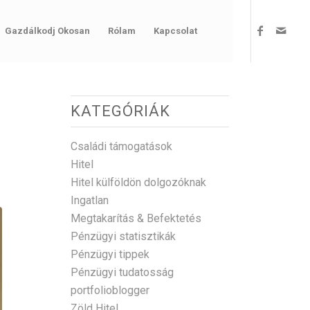
Gazdálkodj Okosan
Rólam
Kapcsolat
KATEGÓRIÁK
Családi támogatások
Hitel
Hitel külföldön dolgozóknak
Ingatlan
Megtakarítás & Befektetés
Pénzügyi statisztikák
Pénzügyi tippek
Pénzügyi tudatosság
portfolioblogger
Zöld Hitel