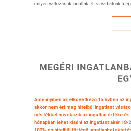
milyen változások indultak el és várhatóak még
MEGÉRI INGATLANB
EG
Amennyiben az elkövetkező 15 évben az inga
akkor nem éri meg hitelből ingatlant vásárol
mértékkel növekszik az ingatlan értéke és a
hónapban lehet kiadni az ingatlant akár 18-2
100%-os hitelből történő ingatlanbefektet