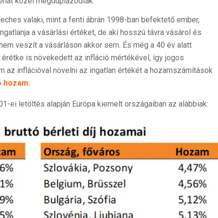
 tehát közel megduplázódtak.
peches valaki, mint a fenti ábrán 1998-ban befektető ember,
ngatlanja a vásárlási értéket, de aki hosszú távra vásárol és
z nem veszít a vásárláson akkor sem. És még a 40 év alatt
 érétke is növekedett az infláció mértékével, így jogos
 az inflációval növelni az ingatlan értékét a hozamszámítások
ó hozam:
1-ei letöltés alapján Európa kiemelt országaiban az alábbiak: