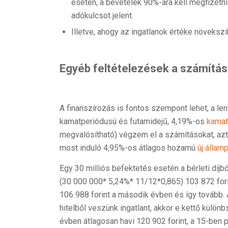
esetén, a bevételek 90%-ára kell megfizetn
adókulcsot jelent.
Illetve, ahogy az ingatlanok értéke növekszik
Egyéb feltételezések a számítá
A finanszírozás is fontos szempont lehet, a len
kamatperiódusú és futamidejű, 4,19%-os
kama
megvalósítható) végzem el a számításokat, azt 
most induló 4,95%-os átlagos hozamú
új államp
Egy 30 milliós befektetés esetén a bérleti díj
(30 000 000* 5,24%* 11/12*0,865) 103 872 forin
106 988 forint a második évben és így tovább. A
hitelből veszünk ingatlant, akkor e kettő különb
évben átlagosan havi 120 902 forint, a 15-ben 