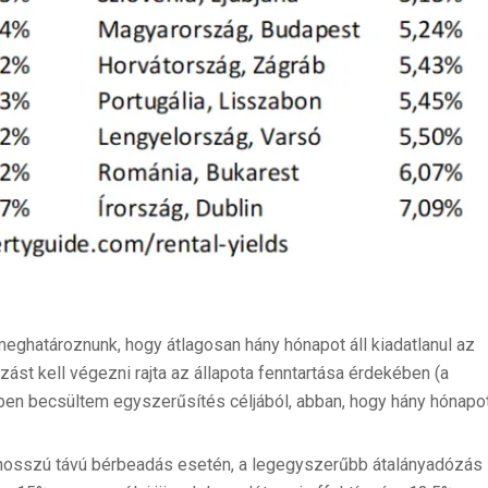
eghatároznunk, hogy átlagosan hány hónapot áll kiadatlanul az
ázást kell végezni rajta az állapota fenntartása érdekében (a
ben becsültem egyszerűsítés céljából, abban, hogy hány hónapo
i; hosszú távú bérbeadás esetén, a legegyszerűbb átalányadózás