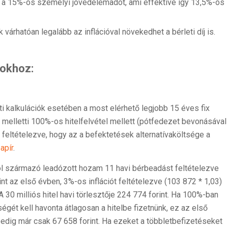
i a 15%-os személyi jövedelemadót, ami effektíve így 13,5%-os
 várhatóan legalább az inflációval növekedhet a bérleti díj is.
sokhoz:
ti kalkulációk esetében a most elérhető legjobb 15 éves fix
t
melletti 100%-os hitelfelvétel mellett (pótfedezet bevonásával
feltételezve, hogy az a befektetések alternatívaköltsége a
apír
.
ból származó leadózott hozam 11 havi bérbeadást feltételezve
t az első évben, 3%-os inflációt feltételezve (103 872 * 1,03)
 30 milliós hitel havi törlesztője 224 774 forint. Ha 100%-ban
ségét kell havonta átlagosan a hitelbe fizetnünk, ez az első
pedig már csak 67 658 forint. Ha ezeket a többletbefizetéseket