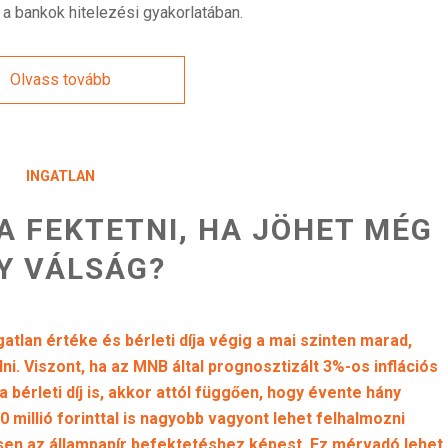
 a bankok hitelezési gyakorlatában.
Olvass tovább
INGATLAN
A FEKTETNI, HA JÖHET MÉG
Y VÁLSÁG?
tlan értéke és bérleti díja végig a mai szinten marad,
ni. Viszont, ha az MNB által prognosztizált 3%-os inflációs
 bérleti díj is, akkor attól függően, hogy évente hány
0 millió forinttal is nagyobb vagyont lehet felhalmozni
ésen az állampapír befektetéshez képest. Ez mérvadó lehet