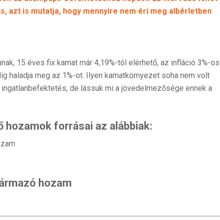
is, azt is mutatja, hogy mennyire nem éri meg albérletben
ak, 15 éves fix kamat már 4,19%-tól elérhető, az infláció 3%-os
alig haladja meg az 1%-ot. Ilyen kamatkörnyezet soha nem volt
 ingatlanbefektetés, de lássuk mi a jövedelmezősége ennek a
ő hozamok forrásai az alábbiak:
ozam
zármazó hozam