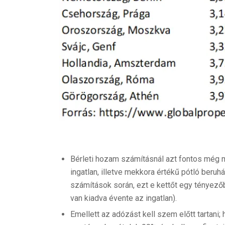
Bérleti hozam számításnál azt fontos még m
ingatlan, illetve mekkora értékű pótló beruh
számítások során, ezt e kettőt egy tényező
van kiadva évente az ingatlan).
Emellett az adózást kell szem előtt tartan