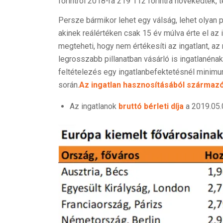
forintról 2018-ra 219 112 forintra növekedtek,
Persze bármikor lehet egy válság, lehet olyan 
akinek reálértéken csak 15 év múlva érte el az i
megteheti, hogy nem értékesíti az ingatlant, a
legrosszabb pillanatban vásárló is ingatlanénak
feltételezés egy ingatlanbefektetésnél minimum
során.
Az ingatlan hasznosításából származ
Az ingatlanok
bruttó bérleti díja
a 2019.05.0