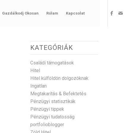
Gazdálkodj Okosan
Rólam
Kapcsolat
KATEGÓRIÁK
Családi támogatások
A
Hitel
Hitel külföldön dolgozóknak
Ingatlan
Megtakarítás & Befektetés
Pénzügyi statisztikák
Pénzügyi tippek
Pénzügyi tudatosság
portfolioblogger
Zöld Hitel