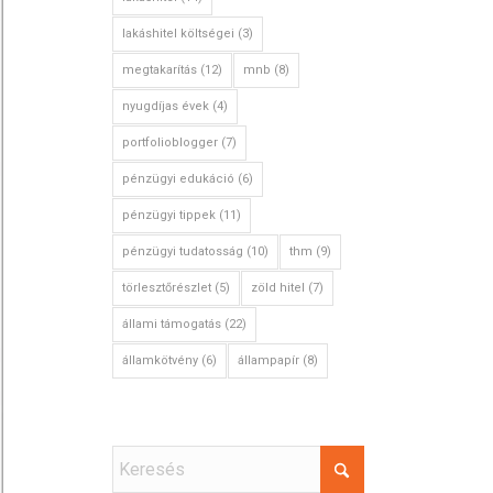
lakáshitel költségei
(3)
megtakarítás
(12)
mnb
(8)
nyugdíjas évek
(4)
portfolioblogger
(7)
pénzügyi edukáció
(6)
pénzügyi tippek
(11)
pénzügyi tudatosság
(10)
thm
(9)
törlesztőrészlet
(5)
zöld hitel
(7)
állami támogatás
(22)
államkötvény
(6)
állampapír
(8)