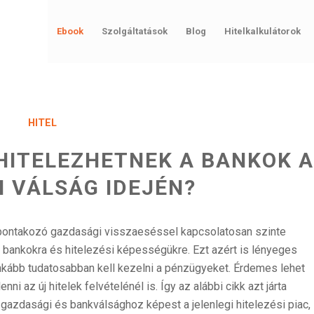
Ebook
Szolgáltatások
Blog
Hitelkalkulátorok
HITEL
HITELEZHETNEK A BANKOK 
I VÁLSÁG IDEJÉN?
ibontakozó gazdasági visszaeséssel kapcsolatosan szinte
 bankokra és hitelezési képességükre. Ezt azért is lényeges
inkább tudatosabban kell kezelni a pénzügyeket. Érdemes lehet
nni az új hitelek felvételénél is. Így az alábbi cikk azt járta
gazdasági és bankválsághoz képest a jelenlegi hitelezési piac,