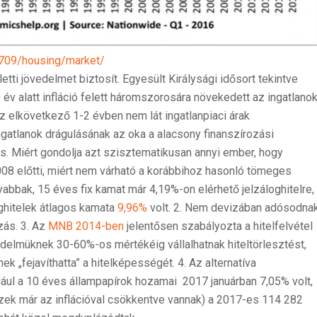
5709/housing/market/
etti jövedelmet biztosít. Egyesült Királysági idősort tekintve
év alatt infláció felett háromszorosára növekedett az ingatlano
az elkövetkező 1-2 évben nem lát ingatlanpiaci árak
ingatlanok drágulásának az oka a alacsony finanszírozási
ás. Miért gondolja azt szisztematikusan annyi ember, hogy
08 előtti, miért nem várható a korábbihoz hasonló tömeges
yabbak, 15 éves fix kamat már 4,19%-on elérhető jelzáloghitelre,
loghitelek átlagos kamata
9,96%
volt. 2. Nem devizában adósodna
zás. 3. Az
MNB 2014-ben
jelentősen szabályozta a hitelfelvétel
övedelmüknek 30-60%-os mértékéig vállalhatnak hiteltörlesztést,
 „fejavíthatta” a hitelképességét. 4. Az alternatíva
ául a 10 éves állampapírok hozamai 2017 januárban 7,05% volt,
zek már az inflációval csökkentve vannak) a 2017-es 114 282