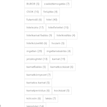
BUBOR
(5)
családtámogatás
(7)
CSOK
(15)
felújítás
(4)
futamidő
(6)
hitel
(40)
hitelezés
(17)
hitelfelvétel
(15)
hitelkamat fixálás
(9)
hitelkiváltás
(4)
hitelközvetítő
(6)
hozam
(5)
ingatlan
(29)
ingatlanvásárlás
(4)
jelzáloghitel
(13)
kamat
(19)
kamatfixálás
(5)
kamatkockázat
(6)
kamatkörnyezet
(7)
kamatos kamat
(5)
kamatperiódus
(6)
kockázat
(5)
kölcsön
(6)
lakás
(7)
lakáshitel
(14)