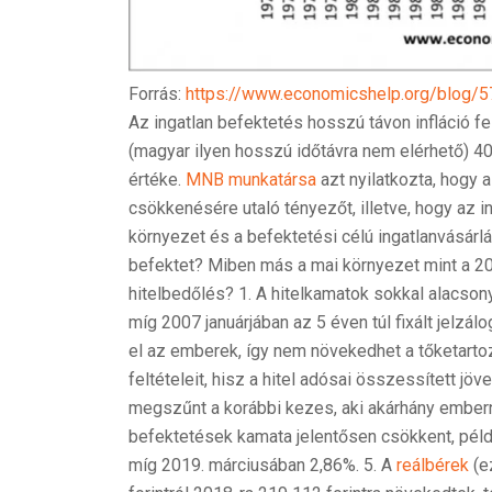
Forrás:
https://www.economicshelp.org/blog/
Az ingatlan befektetés hosszú távon infláció fel
(magyar ilyen hosszú időtávra nem elérhető) 40 
értéke.
MNB munkatársa
azt nyilatkozta, hogy 
csökkenésére utaló tényezőt, illetve, hogy az 
környezet és a befektetési célú ingatlanvásárl
befektet? Miben más a mai környezet mint a 20
hitelbedőlés? 1. A hitelkamatok sokkal alacson
míg 2007 januárjában az 5 éven túl fixált jelzá
el az emberek, így nem növekedhet a tőketarto
feltételeit, hisz a hitel adósai összessített j
megszűnt a korábbi kezes, aki akárhány embernek
befektetések kamata jelentősen csökkent, péld
míg 2019. márciusában 2,86%. 5. A
reálbérek
(e