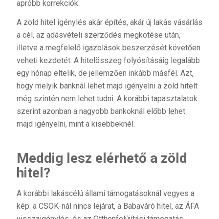
apróbb korrekciók.
A zöld hitel igénylés akár építés, akár új lakás vásárlás
a cél, az adásvételi szerződés megkötése után,
illetve a megfelelő igazolások beszerzését követően
veheti kezdetét. A hitelösszeg folyósításáig legalább
egy hónap eltelik, de jellemzően inkább másfél. Azt,
hogy melyik banknál lehet majd igényelni a zöld hitelt
még szintén nem lehet tudni. A korábbi tapasztalatok
szerint azonban a nagyobb bankoknál előbb lehet
majd igényelni, mint a kisebbeknél.
Meddig lesz elérhető a zöld
hitel?
A korábbi lakáscélú állami támogatásoknál vegyes a
kép: a CSOK-nál nincs lejárat, a Babaváró hitel, az ÁFA
visszaigénylés, és az Otthonfelújítási támogatás