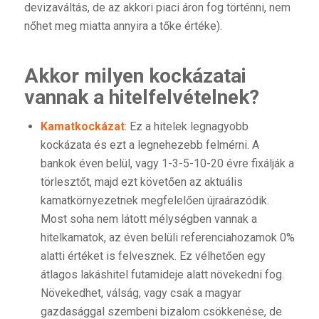
devizaváltás, de az akkori piaci áron fog történni, nem
nőhet meg miatta annyira a tőke értéke).
Akkor milyen kockázatai
vannak a hitelfelvételnek?
Kamatkockázat
: Ez a hitelek legnagyobb
kockázata és ezt a legnehezebb felmérni. A
bankok éven belül, vagy 1-3-5-10-20 évre fixálják a
törlesztőt, majd ezt követően az aktuális
kamatkörnyezetnek megfelelően újraárazódik.
Most soha nem látott mélységben vannak a
hitelkamatok, az éven belüli referenciahozamok 0%
alatti értéket is felvesznek. Ez vélhetően egy
átlagos lakáshitel futamideje alatt növekedni fog.
Növekedhet, válság, vagy csak a magyar
gazdasággal szembeni bizalom csökkenése, de