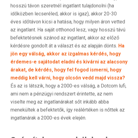
hosszú távon szeretnél ingatlant tulajdonolni (ha
időközben lecseréled, akkor is igaz), akkor 20-30
éves időtávon kicsi a hatása, hogy milyen áron vetted
az ingatlant. Ha saját otthonod lesz, vagy hosszú távú
befektetésnek szánod az ingatlant, akkor az előző
kérdésre gondolt át a választ és az alapján dönts.
Ha
jön egy válság, akkor az izgalmas kérdés, hogy
érdemes-e sajátodat eladni és kivárni az alacsony
árakat, de kérdés, hogy fel fogod ismerni, hogy
meddig kell várni, hogy olcsón vedd majd vissza?
És az is látszik, hogy a 2000-es válság, a Dotcom lufi,
ami nem a pénzügyi rendszert érintette, az nem
viselte meg az ingatlanárakat sőt inkább abba
menekültek a befektetők, így reálértéken is nőttek az
ingatlanárak a 2000-es évek elején.