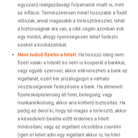
egyszerű reálgazdasági folyamatok miatt is, mint
az infláció. Természetesen minél hosszabb a fixált
időszak, annál magasabb a törlesztőrészlet, tehát
a biztonságnak ára van, a cikk cégén azonban írok
egy módot, ahogy nyereségesen lehet fedezni
ezeket a kockázatokat.
Nem tudod fizetni a hitelt
: Ha hosszú ideig nem
fizeti valaki a hitelét és nem is kooperál a bankkal,
vagy egyéb szervvel, akkor elárverezheti a bank az
ingatlanát, ezért kér jelzálogjogot a várható
veszteségeinek fedezésére a bank. Ha átmeneti
fizetésképtelenség áll fenn, betegség, vagy
munkanélküliség, akkor arra köthető biztosítás. Ha
pedig az derül ki, hogy túl magas a törlesztő, akkor
a késedelem beállta előtt érdemes a hitelt
módosítani, vagy az ingatlant olcsóbbra cserélni
(igen el lehet adni egy ingatlant akkor is, ha hitel