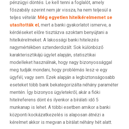
pénzügyi döntés. Le kell tenni a foglalót, amely
főszabály szerint nem jár vissza, ha nem teljesül a
teljes vételár.
Még egyetlen hitelkérelmemet se
utasították el
, mert a banki gyakorlatot ismerve, a
kérdéseket előre tisztázva szoktam benyújtani a
hitelkérelmeket. A lakossági banki hitelezés
nagymértékben sztenderdizált. Sok különböző
karakterisztikájú ügylet alapján, statisztikai
modelleket használnak, hogy nagy bizonyossággal
meg tudják mondani, hogy problémás lesz-e egy
ügyfél, vagy sem. Ezek alapján a legbiztonságosabb
eseteket több bank bekategorizálta néhány paraméter
mentén. Így bizonyos ügyletekről, akár a fióki
hitelreferens dönt és ilyenkor a bírálati idő 5
munkanap is lehet. A többi esetben amikor a banki
központi kockázatkezelés is alaposan átnézi a
kérelmet akkor is megvan a bírálat néhány hét alatt.