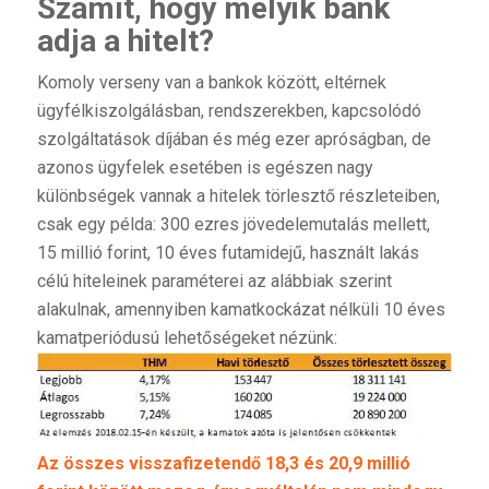
Számít, hogy melyik bank
adja a hitelt?
Komoly verseny van a bankok között, eltérnek
ügyfélkiszolgálásban, rendszerekben, kapcsolódó
szolgáltatások díjában és még ezer apróságban, de
azonos ügyfelek esetében is egészen nagy
különbségek vannak a hitelek törlesztő részleteiben,
csak egy példa: 300 ezres jövedelemutalás mellett,
15 millió forint, 10 éves futamidejű, használt lakás
célú hiteleinek paraméterei az alábbiak szerint
alakulnak, amennyiben kamatkockázat nélküli 10 éves
kamatperiódusú lehetőségeket nézünk:
Az összes visszafizetendő 18,3 és 20,9 millió