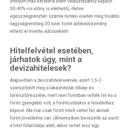
(melyen más kafatéria elem választásához képest
30-40%-os előny is elérhető), illetve
egészségpénztári számla nyitási esetén még további
nagyságrendileg 30 ezer forint adókedvezmény
érhető el évente adósonként.
Hitelfelvétel esetében,
járhatok úgy, mint a
devizahitelesek?
Alapvetően a devizahiteleseknek, azért 1,5-2-
szereződött meg a lakáshitelük tőkéje és
törlesztőrészlete, mert nem forintban vették fel és a
forint gyengébb volt, a forintosításkor a felvételhez
képest. Ma már csak forint hitelt vehet fel, akinek
forint jövedelme van. (Amennyiben bevezetik az eurót
a hitel futamideje alatt, akkor ismét lesz egy