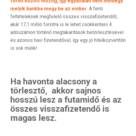
forint között mozog, így egyáltalán nem mindegy
melyik bankba megy be az ember
. A fenti
feltételeknek megfelelő összes visszafizetendőt,
akár 17,1 millió forintra is le lehet csökkenteni 4
adószámon történő megtakarítások betörlesztésével
és azonos havi fizetendővel, így egy jó hitelközvetítőn
is sok múlik!
Ha havonta alacsony a
törlesztő, akkor sajnos
hosszú lesz a futamidő és az
összes visszafizetendő is
magas lesz.