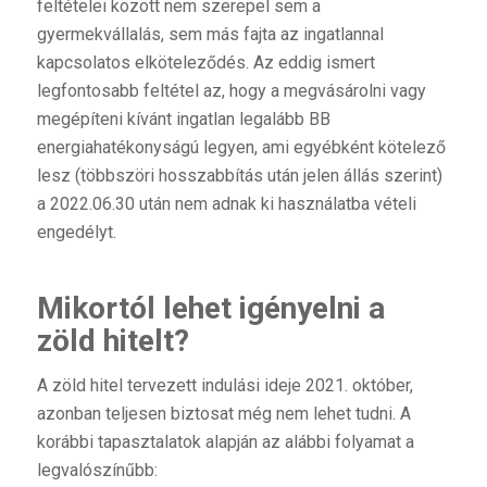
feltételei között nem szerepel sem a
gyermekvállalás, sem más fajta az ingatlannal
kapcsolatos elköteleződés. Az eddig ismert
legfontosabb feltétel az, hogy a megvásárolni vagy
megépíteni kívánt ingatlan legalább BB
energiahatékonyságú legyen, ami egyébként kötelező
lesz (többszöri hosszabbítás után jelen állás szerint)
a 2022.06.30 után nem adnak ki használatba vételi
engedélyt.
Mikortól lehet igényelni a
zöld hitelt?
A zöld hitel tervezett indulási ideje 2021. október,
azonban teljesen biztosat még nem lehet tudni. A
korábbi tapasztalatok alapján az alábbi folyamat a
legvalószínűbb: