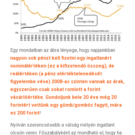
Egy mondatban az ábra lényege, hogy napjainkban
nagyon sok pénzt kell fizetni egy ingatlanért
nominálértéken (ez a kifizetendő összeg), de
reálértéken (a pénz elértéktelenedését
figyelembe véve) 2008-as szinten vannak az árak,
egyszerűen csak sokat romlott a forint
vásárlóértéke. Gondoljunk bele 20 éve még 20
forintért vettünk egy gömb/gombóc fagyit, mára
ez 200 forint
!
Nyilván szerencsésebb a válság mélyén ingatlant
olcsón venni. Főszabályként az mondható el, hogy ha