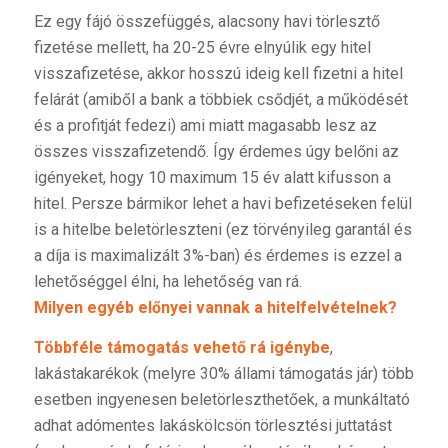
Ez egy fájó összefüggés, alacsony havi törlesztő
fizetése mellett, ha 20-25 évre elnyúlik egy hitel
visszafizetése, akkor hosszú ideig kell fizetni a hitel
felárát (amiből a bank a többiek csődjét, a működését
és a profitját fedezi) ami miatt magasabb lesz az
összes visszafizetendő. Így érdemes úgy belőni az
igényeket, hogy 10 maximum 15 év alatt kifusson a
hitel. Persze bármikor lehet a havi befizetéseken felül
is a hitelbe beletörleszteni (ez törvényileg garantál és
a díja is maximalizált 3%-ban) és érdemes is ezzel a
lehetőséggel élni, ha lehetőség van rá.
Milyen egyéb előnyei vannak a hitelfelvételnek?
Többféle támogatás vehető rá igénybe
,
lakástakarékok (melyre 30% állami támogatás jár) több
esetben ingyenesen beletörleszthetőek, a munkáltató
adhat adómentes lakáskölcsön törlesztési juttatást