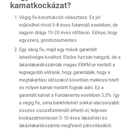
kamatkockázat?
Végig fix konstrukciót választasz. Ez jól
működhet rövid 5-8 éves futamidő esetében, de
nagyon drága 15-20 éves időtávon. Előnye, hogy
egyszerű, gondozásmentes.
Egy ideig fix, majd egy másik garantált
lehetőségre kiváltod. Elsőre furcsán hangzik, de a
lakástakarékszámlák magas EBKM-je mellett a
legnagyobb előnyük, hogy garantálják, hogy a
megtakarítási időszakot követően mekkora hitelt
és milyen kamat mellett fognak adni. Ez a
garantált kamat a Fundamenta esetében 3,5%. Így
a végig fix, sima bankhitelnél sokkal alacsonyabb
összes visszafizetendő érhető el, teljesen
kockázatmentesen 5-10 éves lakáshitel és
lakástakarékszámla megfelelő párosításából.