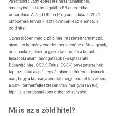
vásárlására vagy építésére használhatjuk fel,
amennyiben a lakás legalább BB energetikai
besorolású. A Zöld Otthon Program indulását 2021.
októberére tervezik, ezt követően lesz elérhető a
zöld hitel.
Ugyan időben még a zöld hitel részleteit tartalmazó,
hivatalos kormányrendelet megjelenése előtt vagyunk,
de a bankok jelenlegi gyakorlataiból és a korábbi
lakáscélú állami támogatások (Felújítási hitel,
Babaváró hitel, CSOK, Falusi CSOK) bevezetéseinek
tapasztalatai alapján egy általános körképet kívánunk
adni, hogy a kormányrendelet megjelenését követően,
a banki termékfejlesztések után, már gyorsan tudj
lépni új, energiahatékony otthonod irányába.
Mi is az a zöld hitel?