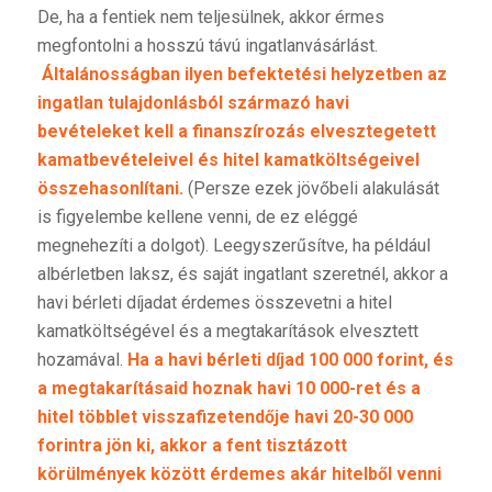
De, ha a fentiek nem teljesülnek, akkor érmes
megfontolni a hosszú távú ingatlanvásárlást.
Általánosságban ilyen befektetési helyzetben az
ingatlan tulajdonlásból származó havi
bevételeket kell a finanszírozás elvesztegetett
kamatbevételeivel és hitel kamatköltségeivel
összehasonlítani.
(Persze ezek jövőbeli alakulását
is figyelembe kellene venni, de ez eléggé
megnehezíti a dolgot). Leegyszerűsítve, ha például
albérletben laksz, és saját ingatlant szeretnél, akkor a
havi bérleti díjadat érdemes összevetni a hitel
kamatköltségével és a megtakarítások elvesztett
hozamával.
Ha a havi bérleti díjad 100 000 forint, és
a megtakarításaid hoznak havi 10 000-ret és a
hitel többlet visszafizetendője havi 20-30 000
forintra jön ki, akkor a fent tisztázott
körülmények között érdemes akár hitelből venni