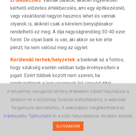
Értékbecslés
: Vannak bankok, akiknél ingyenesen
kérhető előzetes értékbecslés, ami egy építkezésnél,
vagy vásárlásnál nagyon hasznos lehet és vannak
olyanok is, akiknél csak a kérelem benyújtásakor
rendelhető ez meg. A díja nagyságrendileg 30-40 ezer
forint. De olyan bank is van, aki akkor se kér érte
pénzt, ha nem valósul meg az ügylet.
Kerülendő terhek/helyzetek
: a banknak az a fontos,
hogy szükség esetén valóban tudja érvényesíteni a
jogait. Ezért többek között nem szereti, ha
rendezetlenek a jogi viszonyok (pl. ügyvéd által
ellenjegyzett megállapodás nélküli osztatlan közös
A kényelmes navigációs élmény érdekében sütiket használunk a
tulajdon, vagy elővásárlási jog), ha nem
tartalom és a közösségi funkciók biztosításához, a weboldal
megközelíthető az ingatlan (pl. az ingatlanhoz vezető
forgalmunk elemzéséhez. A weboldalon megtekintheted az
magánútban, nincs tulajdonjoga az ingatlan
Adatkezelési Tájékoztatót
és a sütik használatának részletes leírását.
tulajdonosának), ha az ingatlanon olyan változások
ELFOGADOM
történtek, amelyek nem kaptak építési engedélyt,