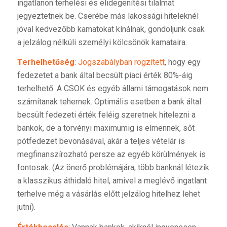
ingatlanon terhelési és elidegenítési tilalmat
jegyeztetnek be. Cserébe más lakossági hiteleknél
jóval kedvezőbb kamatokat kínálnak, gondoljunk csak
a jelzálog nélküli személyi kölcsönök kamataira.
Terhelhetőség
:
Jogszabályban rögzített
, hogy egy
fedezetet a bank által becsült piaci érték 80%-áig
terhelhető. A CSOK és egyéb állami támogatások nem
számítanak tehernek. Optimális esetben a bank által
becsült fedezeti érték feléig szeretnek hitelezni a
bankok, de a törvényi maximumig is elmennek, sőt
pótfedezet bevonásával, akár a teljes vételár is
megfinanszírozható persze az egyéb körülmények is
fontosak. (Az önerő problémájára, több banknál létezik
a klasszikus áthidaló hitel, amivel a meglévő ingatlant
terhelve még a vásárlás előtt jelzálog hitelhez lehet
jutni).