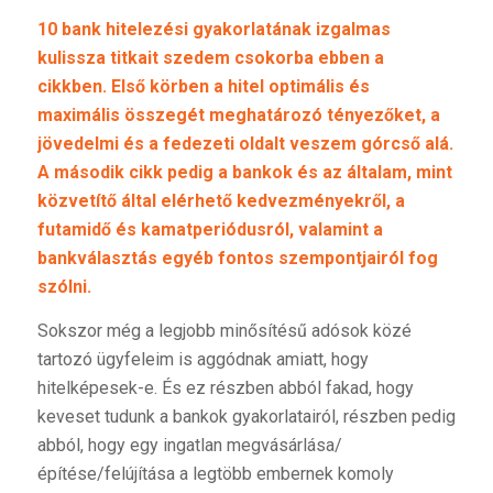
10 bank hitelezési gyakorlatának izgalmas
kulissza titkait szedem csokorba ebben a
cikkben. Első körben a hitel optimális és
maximális összegét meghatározó tényezőket, a
jövedelmi és a fedezeti oldalt veszem górcső alá.
A második cikk pedig a bankok és az általam, mint
közvetítő által elérhető kedvezményekről, a
futamidő és kamatperiódusról, valamint a
bankválasztás egyéb fontos szempontjairól fog
szólni.
Sokszor még a legjobb minősítésű adósok közé
tartozó ügyfeleim is aggódnak amiatt, hogy
hitelképesek-e. És ez részben abból fakad, hogy
keveset tudunk a bankok gyakorlatairól, részben pedig
abból, hogy egy ingatlan megvásárlása/
építése/felújítása a legtöbb embernek komoly