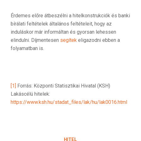
Érdemes előre átbeszélni a hitelkonstrukciók és banki
bírálati feltételek általános feltételeit, hogy az
induláskor már informáltan és gyorsan lehessen
elindulni. Díjmentesen
segítek
eligazodni ebben a
folyamatban is.
[1]
Forrás: Központi Statisztikai Hivatal (KSH)
Lakáscélú hitelek:
https://www.ksh.hu/stadat_files/lak/hu/lak0016.html
HITEL