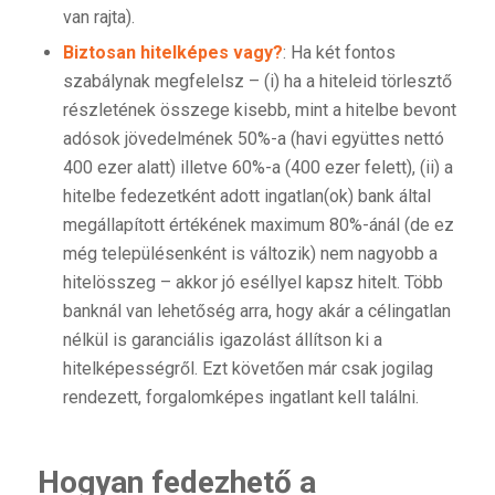
van rajta).
Biztosan hitelképes vagy?
: Ha két fontos
szabálynak megfelelsz – (i) ha a hiteleid törlesztő
részletének összege kisebb, mint a hitelbe bevont
adósok jövedelmének 50%-a (havi együttes nettó
400 ezer alatt) illetve 60%-a (400 ezer felett), (ii) a
hitelbe fedezetként adott ingatlan(ok) bank által
megállapított értékének maximum 80%-ánál (de ez
még településenként is változik) nem nagyobb a
hitelösszeg – akkor jó eséllyel kapsz hitelt. Több
banknál van lehetőség arra, hogy akár a célingatlan
nélkül is garanciális igazolást állítson ki a
hitelképességről. Ezt követően már csak jogilag
rendezett, forgalomképes ingatlant kell találni.
Hogyan fedezhető a