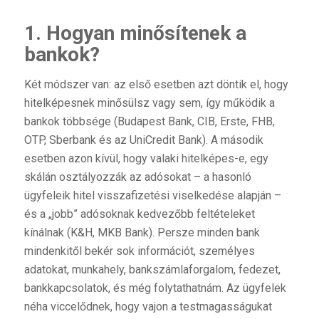
1. Hogyan minősítenek a
bankok?
Két módszer van: az első esetben azt döntik el, hogy
hitelképesnek minősülsz vagy sem, így működik a
bankok többsége (Budapest Bank, CIB, Erste, FHB,
OTP, Sberbank és az UniCredit Bank). A második
esetben azon kívül, hogy valaki hitelképes-e, egy
skálán osztályozzák az adósokat – a hasonló
ügyfeleik hitel visszafizetési viselkedése alapján –
és a „jobb” adósoknak kedvezőbb feltételeket
kínálnak (K&H, MKB Bank). Persze minden bank
mindenkitől bekér sok információt, személyes
adatokat, munkahely, bankszámlaforgalom, fedezet,
bankkapcsolatok, és még folytathatnám. Az ügyfelek
néha viccelődnek, hogy vajon a testmagasságukat