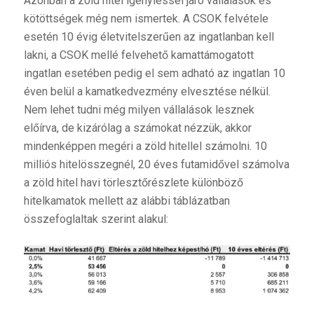
Azonban a zöld hitel igényléssel járó vállalások és
kötöttségek még nem ismertek. A CSOK felvétele
esetén 10 évig életvitelszerűen az ingatlanban kell
lakni, a CSOK mellé felvehető kamattámogatott
ingatlan esetében pedig el sem adható az ingatlan 10
éven belül a kamatkedvezmény elvesztése nélkül.
Nem lehet tudni még milyen vállalások lesznek
előírva, de kizárólag a számokat nézzük, akkor
mindenképpen megéri a zöld hitellel számolni. 10
milliós hitelösszegnél, 20 éves futamidővel számolva
a zöld hitel havi törlesztőrészlete különböző
hitelkamatok mellett az alábbi táblázatban
összefoglaltak szerint alakul: