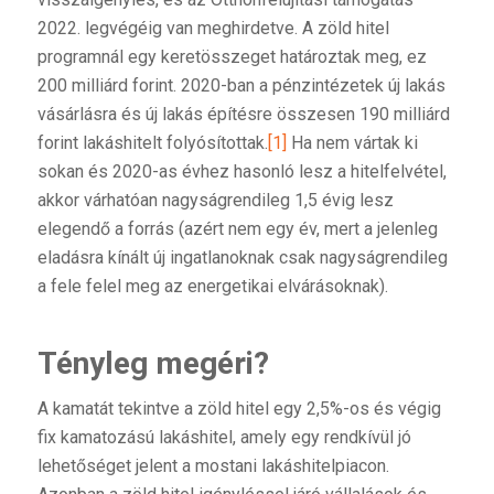
2022. legvégéig van meghirdetve. A zöld hitel
programnál egy keretösszeget határoztak meg, ez
200 milliárd forint. 2020-ban a pénzintézetek új lakás
vásárlásra és új lakás építésre összesen 190 milliárd
forint lakáshitelt folyósítottak.
[1]
Ha nem vártak ki
sokan és 2020-as évhez hasonló lesz a hitelfelvétel,
akkor várhatóan nagyságrendileg 1,5 évig lesz
elegendő a forrás (azért nem egy év, mert a jelenleg
eladásra kínált új ingatlanoknak csak nagyságrendileg
a fele felel meg az energetikai elvárásoknak).
Tényleg megéri?
A kamatát tekintve a zöld hitel egy 2,5%-os és végig
fix kamatozású lakáshitel, amely egy rendkívül jó
lehetőséget jelent a mostani lakáshitelpiacon.