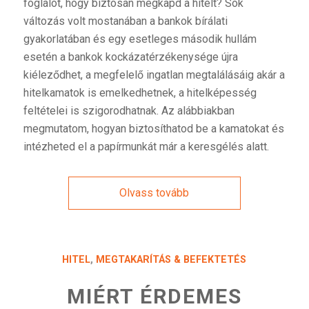
foglalót, hogy biztosan megkapd a hitelt? Sok
változás volt mostanában a bankok bírálati
gyakorlatában és egy esetleges második hullám
esetén a bankok kockázatérzékenysége újra
kiéleződhet, a megfelelő ingatlan megtalálásáig akár a
hitelkamatok is emelkedhetnek, a hitelképesség
feltételei is szigorodhatnak. Az alábbiakban
megmutatom, hogyan biztosíthatod be a kamatokat és
intézheted el a papírmunkát már a keresgélés alatt.
Olvass tovább
HITEL
,
MEGTAKARÍTÁS & BEFEKTETÉS
MIÉRT ÉRDEMES