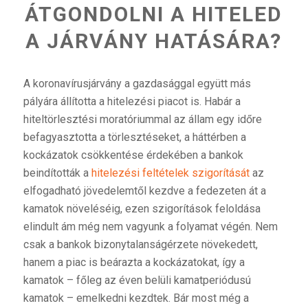
ÁTGONDOLNI A HITELED
A JÁRVÁNY HATÁSÁRA?
A koronavírusjárvány a gazdasággal együtt más
pályára állította a hitelezési piacot is. Habár a
hiteltörlesztési moratóriummal az állam egy időre
befagyasztotta a törlesztéseket, a háttérben a
kockázatok csökkentése érdekében a bankok
beindították a
hitelezési feltételek szigorítását
az
elfogadható jövedelemtől kezdve a fedezeten át a
kamatok növeléséig, ezen szigorítások feloldása
elindult ám még nem vagyunk a folyamat végén. Nem
csak a bankok bizonytalanságérzete növekedett,
hanem a piac is beárazta a kockázatokat, így a
kamatok – főleg az éven belüli kamatperiódusú
kamatok – emelkedni kezdtek. Bár most még a