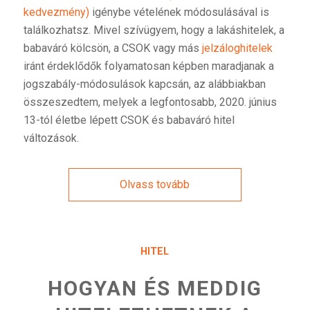
kedvezmény)
igénybe vételének módosulásával is
találkozhatsz. Mivel szívügyem, hogy a lakáshitelek, a
babaváró kölcsön, a CSOK vagy más
jelzáloghitelek
iránt érdeklődők folyamatosan képben maradjanak a
jogszabály-módosulások kapcsán, az alábbiakban
összeszedtem, melyek a legfontosabb, 2020. június
13-tól életbe lépett CSOK és babaváró hitel
változások.
Olvass tovább
HITEL
HOGYAN ÉS MEDDIG