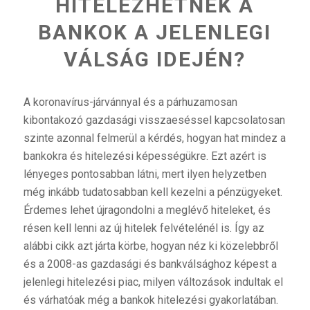
HITELEZHETNEK A
BANKOK A JELENLEGI
VÁLSÁG IDEJÉN?
A koronavírus-járvánnyal és a párhuzamosan
kibontakozó gazdasági visszaeséssel kapcsolatosan
szinte azonnal felmerül a kérdés, hogyan hat mindez a
bankokra és hitelezési képességükre. Ezt azért is
lényeges pontosabban látni, mert ilyen helyzetben
még inkább tudatosabban kell kezelni a pénzügyeket.
Érdemes lehet újragondolni a meglévő hiteleket, és
résen kell lenni az új hitelek felvételénél is. Így az
alábbi cikk azt járta körbe, hogyan néz ki közelebbről
és a 2008-as gazdasági és bankválsághoz képest a
jelenlegi hitelezési piac, milyen változások indultak el
és várhatóak még a bankok hitelezési gyakorlatában.