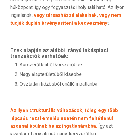
hőközpont, így egy fogyasztási hely található. Az ilyen
ingatlanok,
vagy társasházzá alakulnak, vagy nem
tudják duplán érvényesíteni a kedvezmény
t.
Ezek alapján az alábbi irányú lakáspiaci
tranzakciók várhatóak:
Korszerűtlenből korszerűbbe
Nagy alapterületűből kisebbe
Osztatlan közösből önálló ingatlanba
Az ilyen strukturális változások, főleg egy több
lépcsős rezsi emelés esetén nem feltétlenül
azonnal épülnek be az ingatlanárakba.
Így azt
javaslom, hogy akinek nagy, korszerűtlen,