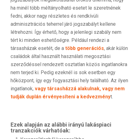
ha minél több méltányolható esetet le szeretnének
fedni, akkor nagy részletes és rendkívüli
adminisztrációs teherrel járó jogszabályt kellene
létrehozni. Így érhető, hogy a jelenlegi szabály nem
tért ki minden eshetőségre. Például rendezi a
társasházak esetét, de a
több generációs
, akár külön
családok által használt használati megosztási
szerződéssel rendezett osztatlan közös ingatlanokra
nem terjed ki. Pedig ezeknél is sok esetben egy
hőközpont, így egy fogyasztási hely található. Az ilyen
ingatlanok,
vagy társasházzá alakulnak, vagy nem
tudják duplán érvényesíteni a kedvezmény
t.
Ezek alapján az alábbi irányú lakáspiaci
tranzakciók várhatóak: