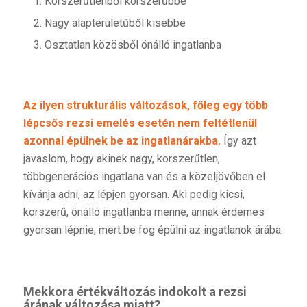
Korszerűtlenből korszerűbbe
Nagy alapterületűből kisebbe
Osztatlan közösből önálló ingatlanba
Az ilyen strukturális változások, főleg egy több
lépcsős rezsi emelés esetén nem feltétlenül
azonnal épülnek be az ingatlanárakba.
Így azt
javaslom, hogy akinek nagy, korszerűtlen,
többgenerációs ingatlana van és a közeljövőben el
kívánja adni, az lépjen gyorsan. Aki pedig kicsi,
korszerű, önálló ingatlanba menne, annak érdemes
gyorsan lépnie, mert be fog épülni az ingatlanok árába.
Mekkora értékváltozás indokolt a rezsi
árának változása miatt?