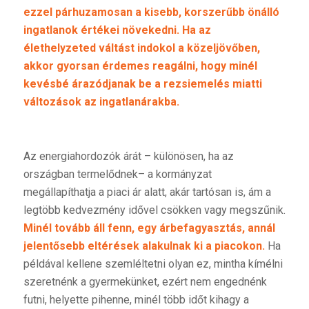
ezzel párhuzamosan a kisebb, korszerűbb önálló
ingatlanok értékei növekedni. Ha az
élethelyzeted váltást indokol a közeljövőben,
akkor gyorsan érdemes reagálni, hogy minél
kevésbé árazódjanak be a rezsiemelés miatti
változások az ingatlanárakba.
Az energiahordozók árát – különösen, ha az
országban termelődnek– a kormányzat
megállapíthatja a piaci ár alatt, akár tartósan is, ám a
legtöbb kedvezmény idővel csökken vagy megszűnik.
Minél tovább áll fenn, egy árbefagyasztás, annál
jelentősebb eltérések alakulnak ki a piacokon.
Ha
példával kellene szemléltetni olyan ez, mintha kímélni
szeretnénk a gyermekünket, ezért nem engednénk
futni, helyette pihenne, minél több időt kihagy a