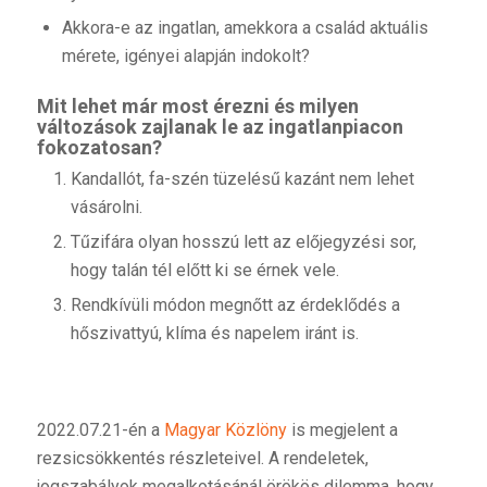
Akkora-e az ingatlan, amekkora a család aktuális
mérete, igényei alapján indokolt?
Mit lehet már most érezni és milyen
változások zajlanak le az ingatlanpiacon
fokozatosan?
Kandallót, fa-szén tüzelésű kazánt nem lehet
vásárolni.
Tűzifára olyan hosszú lett az előjegyzési sor,
hogy talán tél előtt ki se érnek vele.
Rendkívüli módon megnőtt az érdeklődés a
hőszivattyú, klíma és napelem iránt is.
2022.07.21-én a
Magyar Közlöny
is megjelent a
rezsicsökkentés részleteivel. A rendeletek,
jogszabályok megalkotásánál örökös dilemma, hogy