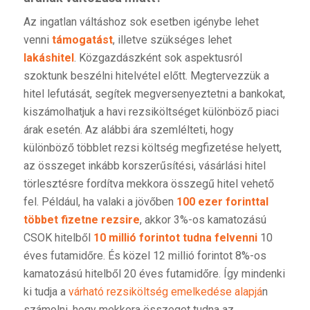
Az ingatlan váltáshoz sok esetben igénybe lehet
venni
támogatást
, illetve szükséges lehet
lakáshitel
. Közgazdászként sok aspektusról
szoktunk beszélni hitelvétel előtt. Megtervezzük a
hitel lefutását, segítek megversenyeztetni a bankokat,
kiszámolhatjuk a havi rezsiköltséget különböző piaci
árak esetén. Az alábbi ára szemlélteti, hogy
különböző többlet rezsi költség megfizetése helyett,
az összeget inkább korszerűsítési, vásárlási hitel
törlesztésre fordítva mekkora összegű hitel vehető
fel. Például, ha valaki a jövőben
100 ezer forinttal
többet fizetne rezsire
, akkor 3%-os kamatozású
CSOK hitelből
10 millió forintot tudna felvenni
10
éves futamidőre. És közel 12 millió forintot 8%-os
kamatozású hitelből 20 éves futamidőre. Így mindenki
ki tudja a
várható rezsiköltség emelkedése alapjá
n
számolni, hogy mekkora összeget tudna az