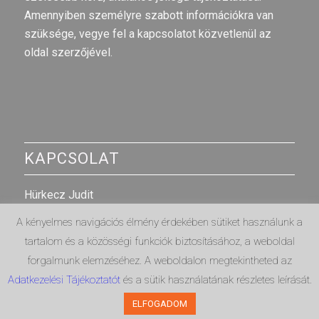
Amennyiben személyre szabott információkra van
szüksége, vegye fel a kapcsolatot közvetlenül az
oldal szerzőjével.
KAPCSOLAT
Hürkecz Judit
A kényelmes navigációs élmény érdekében sütiket használunk a
E-mail cím
:
judit@egyrolakettore.hu
tartalom és a közösségi funkciók biztosításához, a weboldal
Telefonszám: +36703173436
forgalmunk elemzéséhez. A weboldalon megtekintheted az
Adatkezelési Tájékoztatót
és a sütik használatának részletes leírását.
ELFOGADOM