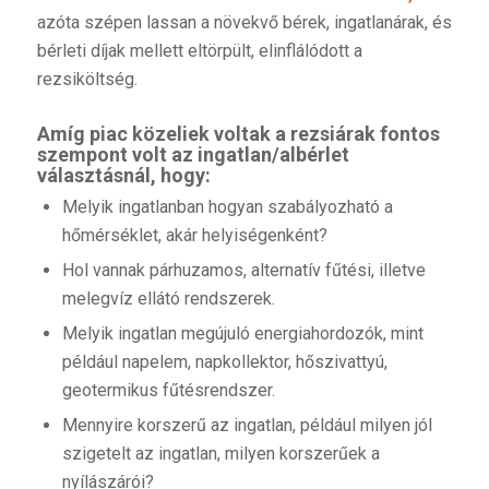
azóta szépen lassan a növekvő bérek, ingatlanárak, és
bérleti díjak mellett eltörpült, elinflálódott a
rezsiköltség.
Amíg piac közeliek voltak a rezsiárak fontos
szempont volt az ingatlan/albérlet
választásnál, hogy:
Melyik ingatlanban hogyan szabályozható a
hőmérséklet, akár helyiségenként?
Hol vannak párhuzamos, alternatív fűtési, illetve
melegvíz ellátó rendszerek.
Melyik ingatlan megújuló energiahordozók, mint
például napelem, napkollektor, hőszivattyú,
geotermikus fűtésrendszer.
Mennyire korszerű az ingatlan, például milyen jól
szigetelt az ingatlan, milyen korszerűek a
nyílászárói?