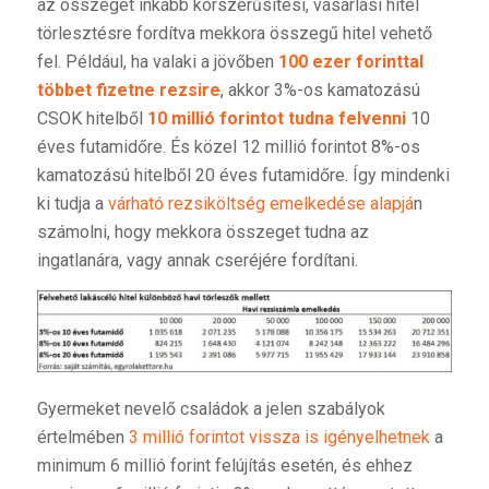
az összeget inkább korszerűsítési, vásárlási hitel
törlesztésre fordítva mekkora összegű hitel vehető
fel. Például, ha valaki a jövőben
100 ezer forinttal
többet fizetne rezsire
, akkor 3%-os kamatozású
CSOK hitelből
10 millió forintot tudna felvenni
10
éves futamidőre. És közel 12 millió forintot 8%-os
kamatozású hitelből 20 éves futamidőre. Így mindenki
ki tudja a
várható rezsiköltség emelkedése alapjá
n
számolni, hogy mekkora összeget tudna az
ingatlanára, vagy annak cseréjére fordítani.
Gyermeket nevelő családok a jelen szabályok
értelmében
3 millió forintot vissza is igényelhetnek
a
minimum 6 millió forint felújítás esetén, és ehhez