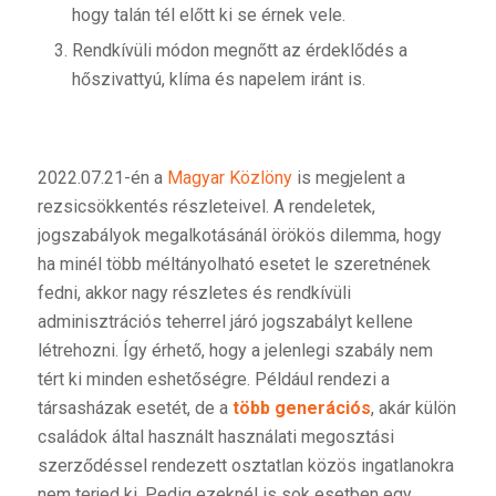
hogy talán tél előtt ki se érnek vele.
Rendkívüli módon megnőtt az érdeklődés a
hőszivattyú, klíma és napelem iránt is.
2022.07.21-én a
Magyar Közlöny
is megjelent a
rezsicsökkentés részleteivel. A rendeletek,
jogszabályok megalkotásánál örökös dilemma, hogy
ha minél több méltányolható esetet le szeretnének
fedni, akkor nagy részletes és rendkívüli
adminisztrációs teherrel járó jogszabályt kellene
létrehozni. Így érhető, hogy a jelenlegi szabály nem
tért ki minden eshetőségre. Például rendezi a
társasházak esetét, de a
több generációs
, akár külön
családok által használt használati megosztási
szerződéssel rendezett osztatlan közös ingatlanokra
nem terjed ki. Pedig ezeknél is sok esetben egy