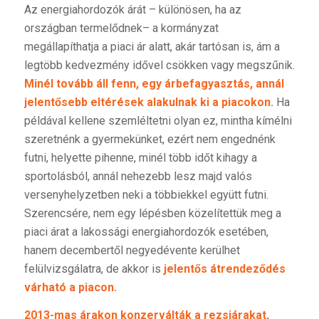
Az energiahordozók árát – különösen, ha az
országban termelődnek– a kormányzat
megállapíthatja a piaci ár alatt, akár tartósan is, ám a
legtöbb kedvezmény idővel csökken vagy megszűnik.
Minél tovább áll fenn, egy árbefagyasztás, annál
jelentősebb eltérések alakulnak ki a piacokon.
Ha
példával kellene szemléltetni olyan ez, mintha kímélni
szeretnénk a gyermekünket, ezért nem engednénk
futni, helyette pihenne, minél több időt kihagy a
sportolásból, annál nehezebb lesz majd valós
versenyhelyzetben neki a többiekkel együtt futni.
Szerencsére, nem egy lépésben közelítettük meg a
piaci árat a lakossági energiahordozók esetében,
hanem decembertől negyedévente kerülhet
felülvizsgálatra, de akkor is
jelentős átrendeződés
várható a piacon.
2013-mas árakon konzerválták a rezsiárakat,