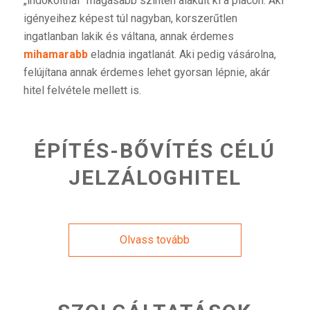
„indokoltnál” magasabb szinten alakult ki a piacon. Aki
igényeihez képest túl nagyban, korszerűtlen
ingatlanban lakik és váltana, annak érdemes
mihamarabb
eladnia ingatlanát. Aki pedig vásárolna,
felújítana annak érdemes lehet gyorsan lépnie, akár
hitel felvétele mellett is.
ÉPÍTÉS-BŐVÍTÉS CÉLÚ
JELZÁLOGHITEL
Olvass tovább