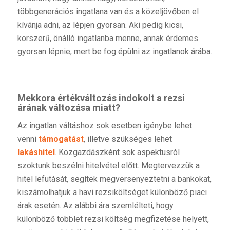
többgenerációs ingatlana van és a közeljövőben el
kívánja adni, az lépjen gyorsan. Aki pedig kicsi,
korszerű, önálló ingatlanba menne, annak érdemes
gyorsan lépnie, mert be fog épülni az ingatlanok árába.
Mekkora értékváltozás indokolt a rezsi
árának változása miatt?
Az ingatlan váltáshoz sok esetben igénybe lehet
venni
támogatást
, illetve szükséges lehet
lakáshitel
. Közgazdászként sok aspektusról
szoktunk beszélni hitelvétel előtt. Megtervezzük a
hitel lefutását, segítek megversenyeztetni a bankokat,
kiszámolhatjuk a havi rezsiköltséget különböző piaci
árak esetén. Az alábbi ára szemlélteti, hogy
különböző többlet rezsi költség megfizetése helyett,