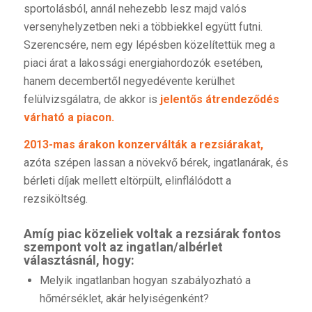
sportolásból, annál nehezebb lesz majd valós
versenyhelyzetben neki a többiekkel együtt futni.
Szerencsére, nem egy lépésben közelítettük meg a
piaci árat a lakossági energiahordozók esetében,
hanem decembertől negyedévente kerülhet
felülvizsgálatra, de akkor is
jelentős átrendeződés
várható a piacon.
2013-mas árakon konzerválták a rezsiárakat,
azóta szépen lassan a növekvő bérek, ingatlanárak, és
bérleti díjak mellett eltörpült, elinflálódott a
rezsiköltség.
Amíg piac közeliek voltak a rezsiárak fontos
szempont volt az ingatlan/albérlet
választásnál, hogy:
Melyik ingatlanban hogyan szabályozható a
hőmérséklet, akár helyiségenként?