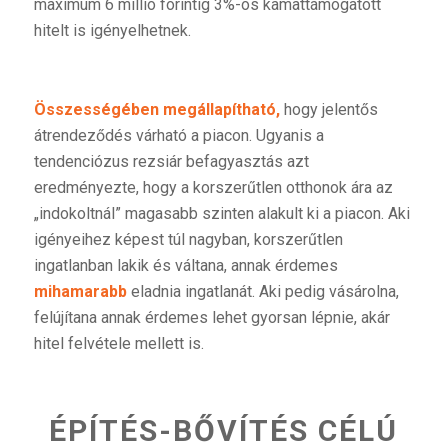
maximum 6 millió forintig 3%-os kamattámogatott
hitelt is igényelhetnek.
Összességében megállapítható,
hogy jelentős
átrendeződés várható a piacon. Ugyanis a
tendenciózus rezsiár befagyasztás azt
eredményezte, hogy a korszerűtlen otthonok ára az
„indokoltnál” magasabb szinten alakult ki a piacon. Aki
igényeihez képest túl nagyban, korszerűtlen
ingatlanban lakik és váltana, annak érdemes
mihamarabb
eladnia ingatlanát. Aki pedig vásárolna,
felújítana annak érdemes lehet gyorsan lépnie, akár
hitel felvétele mellett is.
ÉPÍTÉS-BŐVÍTÉS CÉLÚ