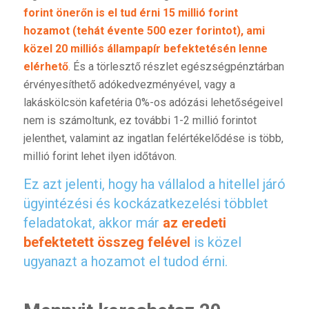
forint önerőn is el tud érni 15 millió forint
hozamot (tehát évente 500 ezer forintot), ami
közel 20 milliós állampapír befektetésén lenne
elérhető
. És a törlesztő részlet egészségpénztárban
érvényesíthető adókedvezményével, vagy a
lakáskölcsön kafetéria 0%-os adózási lehetőségeivel
nem is számoltunk, ez további 1-2 millió forintot
jelenthet, valamint az ingatlan felértékelődése is több,
millió forint lehet ilyen időtávon.
Ez azt jelenti, hogy ha vállalod a hitellel járó
ügyintézési és kockázatkezelési többlet
feladatokat, akkor már
az eredeti
befektetett összeg felével
is közel
ugyanazt a hozamot el tudod érni.