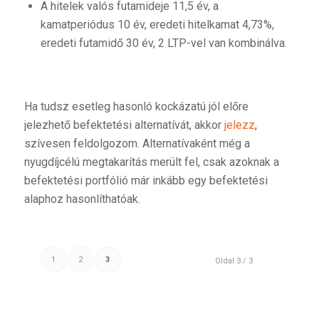
A hitelek valós futamideje 11,5 év, a
kamatperiódus 10 év, eredeti hitelkamat 4,73%,
eredeti futamidő 30 év, 2 LTP-vel van kombinálva.
Ha tudsz esetleg hasonló kockázatú jól előre
jelezhető befektetési alternatívát, akkor
jelezz
,
szívesen feldolgozom. Alternatívaként még a
nyugdíjcélú megtakarítás merült fel, csak azoknak a
befektetési portfólió már inkább egy befektetési
alaphoz hasonlíthatóak.
1
2
3
Oldal 3 / 3