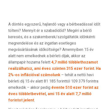
A döntés egyszerű, hajlandó vagy a bérbeadással időt
tölteni? Mennyit ér a szabadidőd? Megéri a bérlő
keresés, és a szakemberek/szolgáltatók időnkénti
megrendelése és az ingatlan esetleges
megvásárlásának időköltsége? Amennyiben 15 év
alatt nem emelkednek a bérleti díjak, akkor az
állampapír hozama felett
4,7 millió többlethozamot
realizálhatsz, ami éves szinten 315 ezer forint
.
Ha
2%-os inflációval számolunk
– tehát a nettó havi
bérleti díj 15 év alatt 81 185 forinttól 109 379 forintra
emelkedik – akkor pedig
évente 510 ezer forint az
éves többletbevétel, ami 15 év alatt 7,7 millió
forintot jelent
.