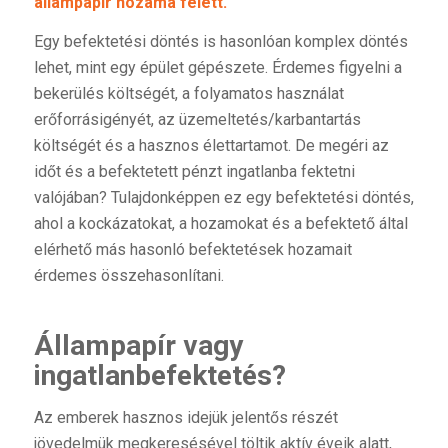
állampapír hozama felett.
Egy befektetési döntés is hasonlóan komplex döntés
lehet, mint egy épület gépészete. Érdemes figyelni a
bekerülés költségét, a folyamatos használat
erőforrásigényét, az üzemeltetés/karbantartás
költségét és a hasznos élettartamot. De megéri az
időt és a befektetett pénzt ingatlanba fektetni
valójában? Tulajdonképpen ez egy befektetési döntés,
ahol a kockázatokat, a hozamokat és a befektető által
elérhető más hasonló befektetések hozamait
érdemes összehasonlítani.
Állampapír vagy
ingatlanbefektetés?
Az emberek hasznos idejük jelentős részét
jövedelmük megkeresésével töltik aktív éveik alatt,