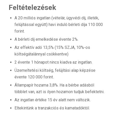
Feltételezések
A 20 milliós ingatlan (vételár, ügyvédi díj, illeték,
felújítással együtt) havi induló bérleti díja 110 000
forint.
A bérleti díj emelkedése évente 2%.
Az effektív adó 13,5% (15% SZJA, 10%-os
költségátalánnyal csökkentve)
2 évente 1 hónapot nincs kiadva az ingatlan.
Üzemeltetési költség, felújítási alap képzése
évente 120 000 forint.
Állampapír hozama 3,8%. Ha a bérbe adásból
többlet van, azt is ilyen hozamon tudjuk befektetni.
Az ingatlan értéke 15 év alatt nem változik.
Eltekintünk a tranzakciós és kamatadóktól.