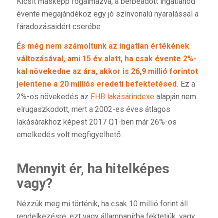
Kicsit másképp fogalmazva, a bérbeadott ingatlanod
évente megajándékoz egy jó színvonalú nyaralással a
fáradozásaidért cserébe
És még nem számoltunk az ingatlan értékének
változásával, ami 15 év alatt, ha csak évente 2%-
kal növekedne az ára, akkor is 26,9 millió forintot
jelentene a 20 milliós eredeti befektetésed.
Ez a
2%-os növekedés az
FHB lakásárindexe
alapján nem
elrugaszkodott, mert a 2002-es éves átlagos
lakásárakhoz képest 2017 Q1-ben már 26%-os
emelkedés volt megfigyelhető.
Mennyit ér, ha hitelképes
vagy?
Nézzük meg mi történik, ha csak 10 millió forint áll
rendelkezésre, ezt vagy állampapírba fektetjük, vagy