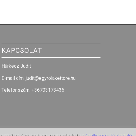
KAPCSOLAT
Hürkecz Judit
E-mail cím
:
judit@egyrolakettore.hu
Telefonszám: +36703173436
lemzéséhez. A weboldalon megtekintheted az
Adatkezelési Tájékoztatót