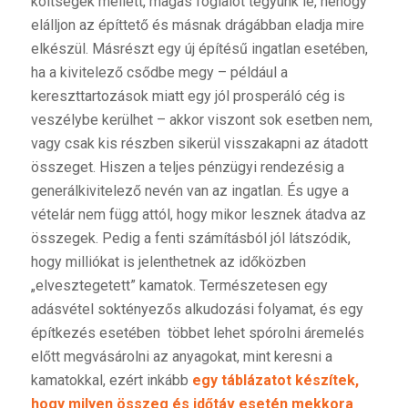
költségek mellett, magas foglalót tegyünk le, nehogy
elálljon az építtető és másnak drágábban eladja mire
elkészül. Másrészt egy új építésű ingatlan esetében,
ha a kivitelező csődbe megy – például a
kereszttartozások miatt egy jól prosperáló cég is
veszélybe kerülhet – akkor viszont sok esetben nem,
vagy csak kis részben sikerül visszakapni az átadott
összeget. Hiszen a teljes pénzügyi rendezésig a
generálkivitelező nevén van az ingatlan. És ugye a
vételár nem függ attól, hogy mikor lesznek átadva az
összegek. Pedig a fenti számításból jól látszódik,
hogy milliókat is jelenthetnek az időközben
„elvesztegetett” kamatok. Természetesen egy
adásvétel soktényezős alkudozási folyamat, és egy
építkezés esetében többet lehet spórolni áremelés
előtt megvásárolni az anyagokat, mint keresni a
kamatokkal, ezért inkább
egy táblázatot készítek,
hogy milyen összeg és időtáv esetén mekkora