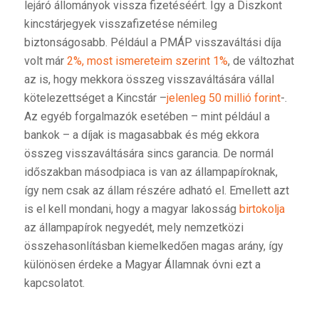
lejáró állományok vissza fizetéséért. Így a Diszkont
kincstárjegyek visszafizetése némileg
biztonságosabb. Például a PMÁP visszaváltási díja
volt már
2%, most ismereteim szerint 1%
, de változhat
az is, hogy mekkora összeg visszaváltására vállal
kötelezettséget a Kincstár –
jelenleg 50 millió forint
-.
Az egyéb forgalmazók esetében – mint például a
bankok – a díjak is magasabbak és még ekkora
összeg visszaváltására sincs garancia. De normál
időszakban másodpiaca is van az állampapíroknak,
így nem csak az állam részére adható el. Emellett azt
is el kell mondani, hogy a magyar lakosság
birtokolja
az állampapírok negyedét, mely nemzetközi
összehasonlításban kiemelkedően magas arány, így
különösen érdeke a Magyar Államnak óvni ezt a
kapcsolatot.