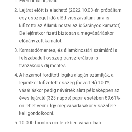
Éven belüli lejáratú.
Lejárat előtt is eladható (2022.10.03-án próbáltam
egy összeget idő előtt visszaváltani, arra is
kifizette az Államkincstár az időarányos kamatot).
De lejáratkor fizeti biztosan a megvásárláskor
előirányzott kamatot.
Kamatadómentes, és államkincstári számláról a
felszabadult összeg transzferálása is
tranzakciós díj mentes.
A hozamot fordított logika alapján számítják, a
lejáratkor kifizetett összeg (névérték) 100%,
vásárláskor pedig névérték alatt példaképpen az
éves lejáratú (323 napos) papír esetében 89,61%-
on lehet venni. Így megvásárlásakor visszafelé
kell gondolkodni.
10 000 forintos címletekben vásárolható.