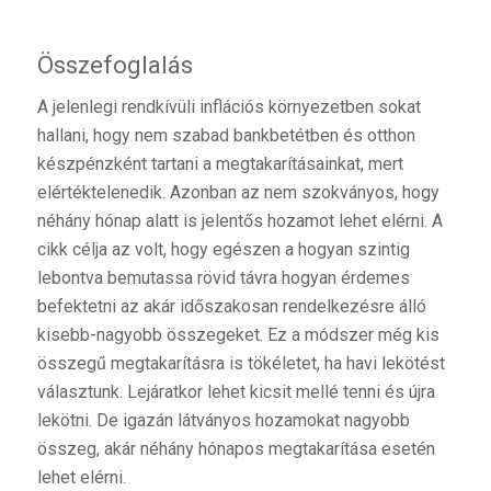
Összefoglalás
A jelenlegi rendkívüli inflációs környezetben sokat
hallani, hogy nem szabad bankbetétben és otthon
készpénzként tartani a megtakarításainkat, mert
elértéktelenedik. Azonban az nem szokványos, hogy
néhány hónap alatt is jelentős hozamot lehet elérni. A
cikk célja az volt, hogy egészen a hogyan szintig
lebontva bemutassa rövid távra hogyan érdemes
befektetni az akár időszakosan rendelkezésre álló
kisebb-nagyobb összegeket. Ez a módszer még kis
összegű megtakarításra is tökéletet, ha havi lekötést
választunk. Lejáratkor lehet kicsit mellé tenni és újra
lekötni. De igazán látványos hozamokat nagyobb
összeg, akár néhány hónapos megtakarítása esetén
lehet elérni.