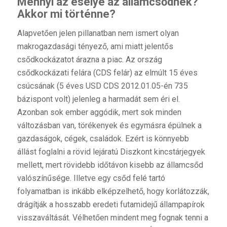
Mennyi az esélye az államcsődnek?
Akkor mi történne?
Alapvetően jelen pillanatban nem ismert olyan
makrogazdasági tényező, ami miatt jelentős
csődkockázatot árazna a piac. Az ország
csődkockázati felára (CDS felár) az elmúlt 15 éves
csúcsának (5 éves USD CDS 2012.01.05-én 735
bázispont volt) jelenleg a harmadát sem éri el.
Azonban sok ember aggódik, mert sok minden
változásban van, törékenyek és egymásra épülnek a
gazdaságok, cégek, családok. Ezért is könnyebb
állást foglalni a rövid lejáratú Diszkont kincstárjegyek
mellett, mert rövidebb időtávon kisebb az államcsőd
valószínűsége. Illetve egy csőd felé tartó
folyamatban is inkább elképzelhető, hogy korlátozzák,
drágítják a hosszabb eredeti futamidejű állampapírok
visszaváltását. Vélhetően mindent meg fognak tenni a