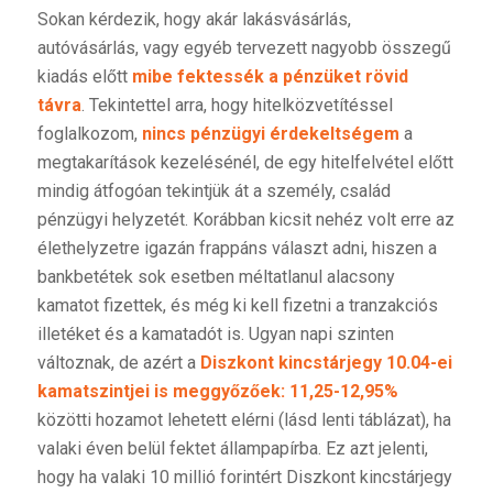
Sokan kérdezik, hogy akár lakásvásárlás,
autóvásárlás, vagy egyéb tervezett nagyobb összegű
kiadás előtt
mibe fektessék a pénzüket rövid
távra
. Tekintettel arra, hogy hitelközvetítéssel
foglalkozom,
nincs pénzügyi érdekeltségem
a
megtakarítások kezelésénél, de egy hitelfelvétel előtt
mindig átfogóan tekintjük át a személy, család
pénzügyi helyzetét. Korábban kicsit nehéz volt erre az
élethelyzetre igazán frappáns választ adni, hiszen a
bankbetétek sok esetben méltatlanul alacsony
kamatot fizettek, és még ki kell fizetni a tranzakciós
illetéket és a kamatadót is. Ugyan napi szinten
változnak, de azért a
Diszkont kincstárjegy 10.04-ei
kamatszintjei is meggyőzőek: 11,25-12,95%
közötti hozamot lehetett elérni (lásd lenti táblázat), ha
valaki éven belül fektet állampapírba. Ez azt jelenti,
hogy ha valaki 10 millió forintért Diszkont kincstárjegy