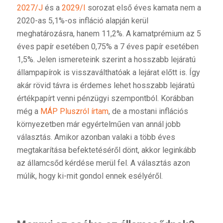
2027/J
és a
2029/I
sorozat első éves kamata nem a
2020-as 5,1%-os infláció alapján kerül
meghatározásra, hanem 11,2%. A kamatprémium az 5
éves papír esetében 0,75% a 7 éves papír esetében
1,5%. Jelen ismereteink szerint a hosszabb lejáratú
állampapírok is visszaválthatóak a lejárat előtt is. Így
akár rövid távra is érdemes lehet hosszabb lejáratú
értékpapírt venni pénzügyi szempontból. Korábban
még a
MÁP Pluszról írtam
, de a mostani inflációs
környezetben már egyértelműen van annál jobb
választás. Amikor azonban valaki a több éves
megtakarítása befektetéséről dönt, akkor leginkább
az államcsőd kérdése merül fel. A választás azon
múlik, hogy ki-mit gondol ennek esélyéről.