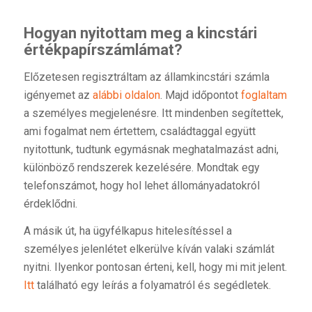
Hogyan nyitottam meg a kincstári
értékpapírszámlámat?
Előzetesen regisztráltam az államkincstári számla
igényemet az
alábbi oldalon
. Majd időpontot
foglaltam
a személyes megjelenésre. Itt mindenben segítettek,
ami fogalmat nem értettem, családtaggal együtt
nyitottunk, tudtunk egymásnak meghatalmazást adni,
különböző rendszerek kezelésére. Mondtak egy
telefonszámot, hogy hol lehet állományadatokról
érdeklődni.
A másik út, ha ügyfélkapus hitelesítéssel a
személyes jelenlétet elkerülve kíván valaki számlát
nyitni. Ilyenkor pontosan érteni, kell, hogy mi mit jelent.
Itt
található egy leírás a folyamatról és segédletek.