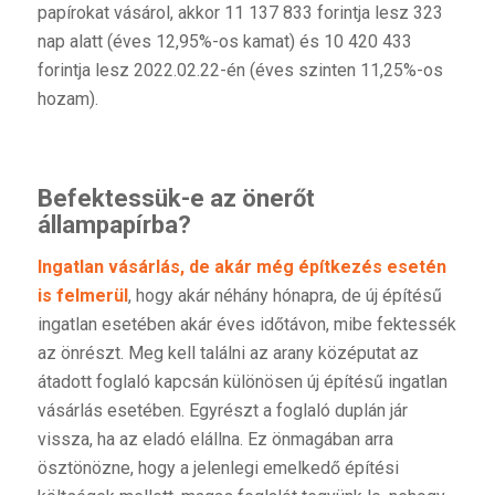
papírokat vásárol, akkor 11 137 833 forintja lesz 323
nap alatt (éves 12,95%-os kamat) és 10 420 433
forintja lesz 2022.02.22-én (éves szinten 11,25%-os
hozam).
Befektessük-e az önerőt
állampapírba?
Ingatlan vásárlás, de akár még építkezés esetén
is felmerül
, hogy akár néhány hónapra, de új építésű
ingatlan esetében akár éves időtávon, mibe fektessék
az önrészt. Meg kell találni az arany középutat az
átadott foglaló kapcsán különösen új építésű ingatlan
vásárlás esetében. Egyrészt a foglaló duplán jár
vissza, ha az eladó elállna. Ez önmagában arra
ösztönözne, hogy a jelenlegi emelkedő építési