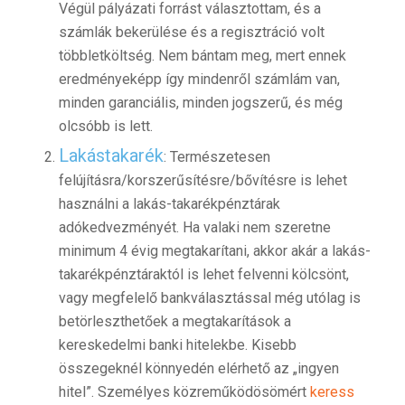
Végül pályázati forrást választottam, és a
számlák bekerülése és a regisztráció volt
többletköltség. Nem bántam meg, mert ennek
eredményeképp így mindenről számlám van,
minden garanciális, minden jogszerű, és még
olcsóbb is lett.
Lakástakarék
: Természetesen
felújításra/korszerűsítésre/bővítésre is lehet
használni a lakás-takarékpénztárak
adókedvezményét. Ha valaki nem szeretne
minimum 4 évig megtakarítani, akkor akár a lakás-
takarékpénztáraktól is lehet felvenni kölcsönt,
vagy megfelelő bankválasztással még utólag is
betörleszthetőek a megtakarítások a
kereskedelmi banki hitelekbe. Kisebb
összegeknél könnyedén elérhető az „ingyen
hitel”. Személyes közreműködösömért
keress