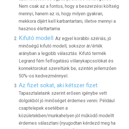
Nem csak az a fontos, hogy a beszerzési költség
mennyi, hanem az is, hogy milyen gyakran,
mekkora díjért kell karbantartani, illetve mennyi a
hasznos élettartama.
Kifutó modell
: Az egyel korábbi szériás, jó
minőségű kifutó modell, sokszor ár/érték
arányban a legjobb választás. Kifutó termék
Legrand fém felfogatású villanykapcsolókat és
konnektorokat szereltünk be, szintén jellemzően
50%-os kedvezménnyel.
Az fizet sokat, aki kétszer fizet
:
Tapasztalataink szerint erősen igénybe vett
dolgokból jó minőséget érdemes venni. Például
csaptelepek esetében a
közületekben/munkahelyen jól működő modellt
érdemes választani (nyugodtan kérdezd meg ha