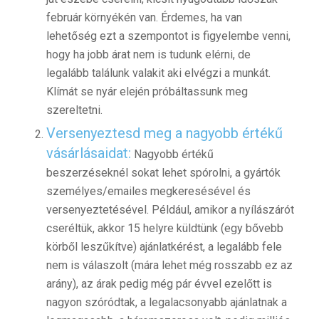
február környékén van. Érdemes, ha van
lehetőség ezt a szempontot is figyelembe venni,
hogy ha jobb árat nem is tudunk elérni, de
legalább találunk valakit aki elvégzi a munkát.
Klímát se nyár elején próbáltassunk meg
szereltetni.
Versenyeztesd meg a nagyobb értékű
vásárlásaidat:
Nagyobb értékű
beszerzéseknél sokat lehet spórolni, a gyártók
személyes/emailes megkeresésével és
versenyeztetésével. Például, amikor a nyílászárót
cseréltük, akkor 15 helyre küldtünk (egy bővebb
körből leszűkítve) ajánlatkérést, a legalább fele
nem is válaszolt (mára lehet még rosszabb ez az
arány), az árak pedig még pár évvel ezelőtt is
nagyon szóródtak, a legalacsonyabb ajánlatnak a