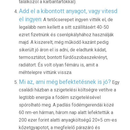
találkozol a karbantartókkal).
Add el a kibontott anyagot, vagy vitesd
el ingyen
: A tetőcserepet ingyen vitték el, de
legalább nem kellett a sitt szállításért 40-50
ezret fizetnünk és cserépkályhához használják
majd. A kiszerelt, még működő kazánt pedig
sikerült jó áron el is adni, de eladtunk kádat,
termosztátot, bontott fürdőszobaszekrényt,
radiátort. És volt olyan fémáru is, amit a
méhtelepre vittünk vissza.
Mi az, ami még befektetésnek is jó?
Egy
családi házban a szigetelési költségre vetítve a
legtöbb energia a födém szigetelésével
spórolható meg. A padlás födémgerendái közé
60 nm-en hárman, három nap alatt lefektettük a
200 ezer forint alatti anyagköltségű 20+5 cm-es
kőzetgyapotot, a megfelelő párazáró és