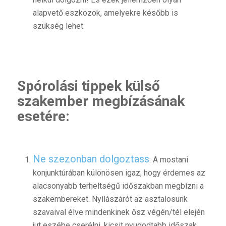
alapvető eszközök, amelyekre később is
szükség lehet.
Spórolási tippek külső
szakember megbízásának
esetére:
Ne szezonban dolgoztass
: A mostani
konjunktúrában különösen igaz, hogy érdemes az
alacsonyabb terheltségű időszakban megbízni a
szakembereket. Nyílászárót az asztalosunk
szavaival élve mindenkinek ősz végén/tél elején
jut eszébe cserélni, kicsit nyugodtabb időszak