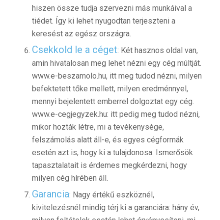
hiszen össze tudja szervezni más munkáival a
tiédet. Így ki lehet nyugodtan terjeszteni a
keresést az egész országra.
Csekkold le a céget
: Két hasznos oldal van,
amin hivatalosan meg lehet nézni egy cég múltját.
www.e-beszamolo.hu, itt meg tudod nézni, milyen
befektetett tőke mellett, milyen eredménnyel,
mennyi bejelentett emberrel dolgoztat egy cég.
www.e-cegjegyzek.hu: itt pedig meg tudod nézni,
mikor hozták létre, mi a tevékenysége,
felszámolás alatt áll-e, és egyes cégformák
esetén azt is, hogy ki a tulajdonosa. Ismerősök
tapasztalatait is érdemes megkérdezni, hogy
milyen cég hírében áll.
Garancia
: Nagy értékű eszköznél,
kivitelezésnél mindig térj ki a garanciára: hány év,