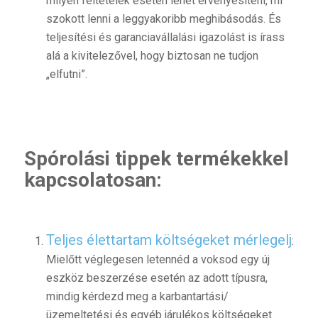
milyen feltételek esetén lehet érvényesíteni, mi
szokott lenni a leggyakoribb meghibásodás. És
teljesítési és garanciavállalási igazolást is írass
alá a kivitelezővel, hogy biztosan ne tudjon
„elfutni”.
Spórolási tippek termékekkel
kapcsolatosan:
Teljes élettartam költségeket mérlegelj
:
Mielőtt véglegesen letennéd a voksod egy új
eszköz beszerzése esetén az adott típusra,
mindig kérdezd meg a karbantartási/
üzemeltetési és egyéb járulékos költségeket.