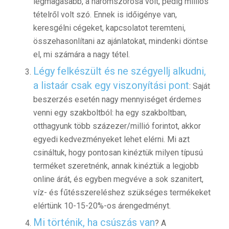
legmagasabb, a háromszorosa volt, pedig milliós
tételről volt szó. Ennek is időigénye van,
keresgélni cégeket, kapcsolatot teremteni,
összehasonlítani az ajánlatokat, mindenki döntse
el, mi számára a nagy tétel.
Légy felkészült és ne szégyellj alkudni,
a listaár csak egy viszonyítási pont
: Saját
beszerzés esetén nagy mennyiséget érdemes
venni egy szakboltból: ha egy szakboltban,
otthagyunk több százezer/millió forintot, akkor
egyedi kedvezményeket lehet elérni. Mi azt
csináltuk, hogy pontosan kinéztük milyen típusú
terméket szeretnénk, annak kinéztük a legjobb
online árát, és egyben megvéve a sok szanitert,
víz- és fűtésszereléshez szükséges termékeket
elértünk 10-15-20%-os árengedményt.
Mi történik, ha csúszás van
? A