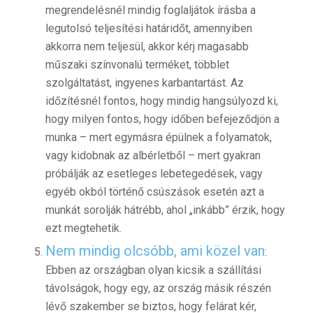
megrendelésnél mindig foglaljátok írásba a
legutolsó teljesítési határidőt, amennyiben
akkorra nem teljesül, akkor kérj magasabb
műszaki színvonalú terméket, többlet
szolgáltatást, ingyenes karbantartást. Az
időzítésnél fontos, hogy mindig hangsúlyozd ki,
hogy milyen fontos, hogy időben befejeződjön a
munka – mert egymásra épülnek a folyamatok,
vagy kidobnak az albérletből – mert gyakran
próbálják az esetleges lebetegedések, vagy
egyéb okból történő csúszások esetén azt a
munkát sorolják hátrébb, ahol „inkább” érzik, hogy
ezt megtehetik.
Nem mindig olcsóbb, ami közel van
:
Ebben az országban olyan kicsik a szállítási
távolságok, hogy egy, az ország másik részén
lévő szakember se biztos, hogy felárat kér,