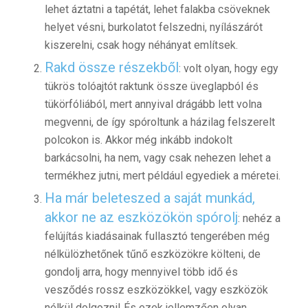
lehet áztatni a tapétát, lehet falakba csöveknek
helyet vésni, burkolatot felszedni, nyílászárót
kiszerelni, csak hogy néhányat említsek.
Rakd össze részekből
: volt olyan, hogy egy
tükrös tolóajtót raktunk össze üveglapból és
tükörfóliából, mert annyival drágább lett volna
megvenni, de így spóroltunk a házilag felszerelt
polcokon is. Akkor még inkább indokolt
barkácsolni, ha nem, vagy csak nehezen lehet a
termékhez jutni, mert például egyediek a méretei.
Ha már beleteszed a saját munkád,
akkor ne az eszközökön spórolj
: nehéz a
felújítás kiadásainak fullasztó tengerében még
nélkülözhetőnek tűnő eszközökre költeni, de
gondolj arra, hogy mennyivel több idő és
vesződés rossz eszközökkel, vagy eszközök
nélkül dolgozni! És ezek jellemzően olyan