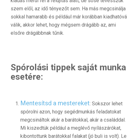
kiadás merül fel a felújítás alatt, de sose tévesszük
szem elől, az idő tényezőt sem. Ha más megcsinálja
sokkal hamarabb és például már korábban kiadhatóvá
válik, akkor lehet, hogy mégsem drágább az, ami
elsőre drágábbnak tűnik.
Spórolási tippek saját munka
esetére:
Mentesítsd a mestereket
: Sokszor lehet
spórolni azon, hogy segédmunkás feladatokat
megcsináltok akár a barátokkal, akár a családdal.
Mi kiszedtük például a meglévő nyílászárókat,
kibontottunk barátokkal falakat (jó buli is volt). Le