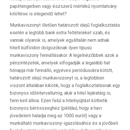
papírtengerben vagy észszerű mértékű nyomtatvány
kitöltése is elegendő lehet?
Munkaviszonyt illetően határozott idejű foglalkoztatás
esetén a legtöbb bank extra feltételeket szab, és
vannak olyanok is, amelyek egyáltalán nem adnak
hitelt külföldön dolgozóknak ilyen típusú
munkaviszony fennállásakor. A legelnézőbbek azok a
pénzintézetek, amelyek elfogadják a legalább hat
hónapja már fennálló, egyéves periódusokra kötött,
határozott idejű munkaviszonyt is, a legtöbben
viszont általában kikötik, hogy a foglalkoztatásnak egy
bizonyos időintervallumig, akár a hitel lejáratáig is,
fenn kell állnia. Ezen felül a hitelnyújtást köthetik
bizonyos bérösszeghez (például, hogy a havi
jövedelem haladja meg az 1000 eurót) vagy a
munkáltató munkaviszony-igazolásához és a jövőbeli