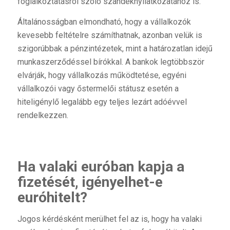
foglalkoztatásról szóló szándéknyilatkozatához is.
Általánosságban elmondható, hogy a vállalkozók
kevesebb feltételre számíthatnak, azonban velük is
szigorúbbak a pénzintézetek, mint a határozatlan idejű
munkaszerződéssel bírókkal. A bankok legtöbbször
elvárják, hogy vállalkozás működtetése, egyéni
vállalkozói vagy őstermelői státusz esetén a
hiteligénylő legalább egy teljes lezárt adóévvel
rendelkezzen.
Ha valaki euróban kapja a
fizetését, igényelhet-e
euróhitelt?
Jogos kérdésként merülhet fel az is, hogy ha valaki