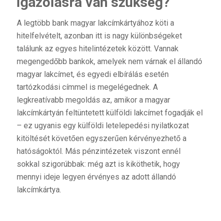
igazolásra van szükség?
A legtöbb bank magyar lakcímkártyához köti a
hitelfelvételt, azonban itt is nagy különbségeket
találunk az egyes hitelintézetek között. Vannak
megengedőbb bankok, amelyek nem várnak el állandó
magyar lakcímet, és egyedi elbírálás esetén
tartózkodási címmel is megelégednek. A
legkreatívabb megoldás az, amikor a magyar
lakcímkártyán feltüntetett külföldi lakcímet fogadják el
– ez ugyanis egy külföldi letelepedési nyilatkozat
kitöltését követően egyszerűen kérvényezhető a
hatóságoktól. Más pénzintézetek viszont ennél
sokkal szigorúbbak: még azt is kiköthetik, hogy
mennyi ideje legyen érvényes az adott állandó
lakcímkártya.