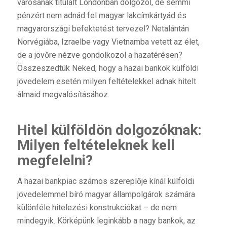
városának titulált Londonban dolgozol, de semmi
pénzért nem adnád fel magyar lakcímkártyád és
magyarországi befektetést tervezel? Netalántán
Norvégiába, Izraelbe vagy Vietnamba vetett az élet,
de a jövőre nézve gondolkozol a hazatérésen?
Összeszedtük Neked, hogy a hazai bankok külföldi
jövedelem esetén milyen feltételekkel adnak hitelt
álmaid megvalósításához.
Hitel külföldön dolgozóknak:
Milyen feltételeknek kell
megfelelni?
A hazai bankpiac számos szereplője kínál külföldi
jövedelemmel bíró magyar állampolgárok számára
különféle hitelezési konstrukciókat – de nem
mindegyik. Körképünk leginkább a nagy bankok, az