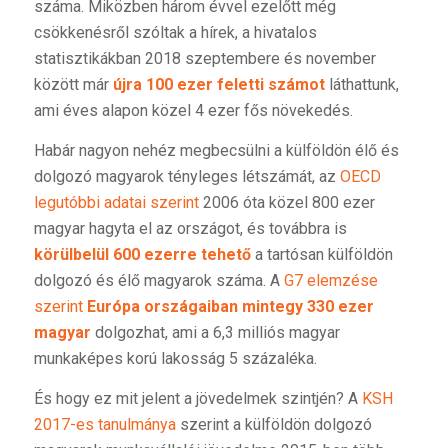
száma. Miközben három évvel ezelőtt még
csökkenésről szóltak a hírek, a hivatalos
statisztikákban 2018 szeptembere és november
között már
újra 100 ezer feletti számot
láthattunk,
ami éves alapon közel 4 ezer fős növekedés.
Habár nagyon nehéz megbecsülni a külföldön élő és
dolgozó magyarok tényleges létszámát, az
OECD
legutóbbi adatai szerint
2006 óta közel 800 ezer
magyar hagyta el az országot, és továbbra is
körülbelül 600 ezerre tehető
a tartósan külföldön
dolgozó és élő magyarok száma. A
G7 elemzése
szerint
Európa országaiban mintegy 330 ezer
magyar
dolgozhat, ami a 6,3 milliós magyar
munkaképes korú lakosság 5 százaléka.
És hogy ez mit jelent a jövedelmek szintjén? A
KSH
2017-es tanulmánya
szerint a külföldön dolgozó