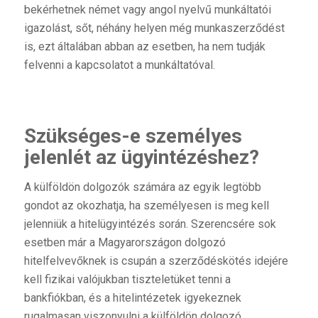
bekérhetnek német vagy angol nyelvű munkáltatói
igazolást, sőt, néhány helyen még munkaszerződést
is, ezt általában abban az esetben, ha nem tudják
felvenni a kapcsolatot a munkáltatóval.
Szükséges-e személyes
jelenlét az ügyintézéshez?
A külföldön dolgozók számára az egyik legtöbb
gondot az okozhatja, ha személyesen is meg kell
jelenniük a hitelügyintézés során. Szerencsére sok
esetben már a Magyarországon dolgozó
hitelfelvevőknek is csupán a szerződéskötés idejére
kell fizikai valójukban tiszteletüket tenni a
bankfiókban, és a hitelintézetek igyekeznek
rugalmasan viszonyulni a külföldön dolgozó