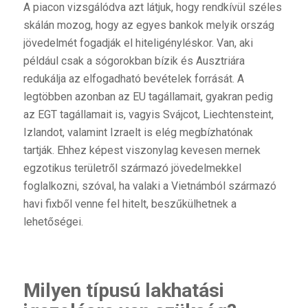
A piacon vizsgálódva azt látjuk, hogy rendkívül széles
skálán mozog, hogy az egyes bankok melyik ország
jövedelmét fogadják el hiteligényléskor. Van, aki
például csak a sógorokban bízik és Ausztriára
redukálja az elfogadható bevételek forrását. A
legtöbben azonban az EU tagállamait, gyakran pedig
az EGT tagállamait is, vagyis Svájcot, Liechtensteint,
Izlandot, valamint Izraelt is elég megbízhatónak
tartják. Ehhez képest viszonylag kevesen mernek
egzotikus területről származó jövedelmekkel
foglalkozni, szóval, ha valaki a Vietnámból származó
havi fixből venne fel hitelt, beszűkülhetnek a
lehetőségei.
Milyen típusú lakhatási