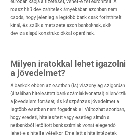
euróban kapja a fizetését, vehet-e fel euróhitelt. A
rossz hírű devizahitelek árnyékában azonban nem
csoda, hogy jelenleg a legtöbb bank csak forinthitelt
kínál, és szűk a metszete azon bankoknak, akik
deviza alapú konstrukciókkal operálnak.
Milyen iratokkal lehet igazolni
a jövedelmet?
A bankok ebben az esetben (is) viszonylag szigorúan
(általában hitelesített bankszámlakivonattal) ellenőrzik
a jövedelem forrását, és készpénzes jövedelmet a
legtöbb esetben nem fogadnak el. Változhat azonban,
hogy eredeti, hitelesített vagy esetleg simán a
netbankból letöltött bankszámlakivonat elegendő
lehet-e a hitelfelvételkor. Emellett a hitelintézetek