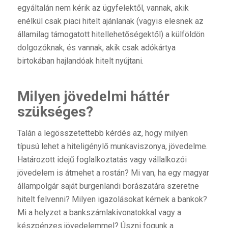
egyáltalán nem kérik az ügyfelektől, vannak, akik
enélkül csak piaci hitelt ajánlanak (vagyis elesnek az
államilag támogatott hitellehetőségektől) a külföldön
dolgozóknak, és vannak, akik csak adókártya
birtokában hajlandóak hitelt nyújtani.
Milyen jövedelmi háttér
szükséges?
Talán a legösszetettebb kérdés az, hogy milyen
típusú lehet a hiteligénylő munkaviszonya, jövedelme.
Határozott idejű foglalkoztatás vagy vállalkozói
jövedelem is átmehet a rostán? Mi van, ha egy magyar
állampolgár saját burgenlandi borászatára szeretne
hitelt felvenni? Milyen igazolásokat kérnek a bankok?
Mi a helyzet a bankszámlakivonatokkal vagy a
készpénzes jövedelemmel? Úszni fogunk a