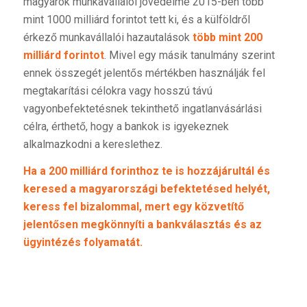
magyarok munkavállalói jövedelme 2015-ben több
mint 1000 milliárd forintot tett ki, és a külföldről
érkező munkavállalói hazautalások
több mint 200
milliárd forintot
. Mivel egy másik tanulmány szerint
ennek összegét jelentős mértékben használják fel
megtakarítási célokra vagy hosszú távú
vagyonbefektetésnek tekinthető ingatlanvásárlási
célra, érthető, hogy a bankok is igyekeznek
alkalmazkodni a kereslethez.
Ha a 200 milliárd forinthoz te is hozzájárultál és
keresed a magyarországi befektetésed helyét,
keress fel bizalommal
, mert egy közvetítő
jelentősen megkönnyíti a bankválasztás és az
ügyintézés folyamatát.