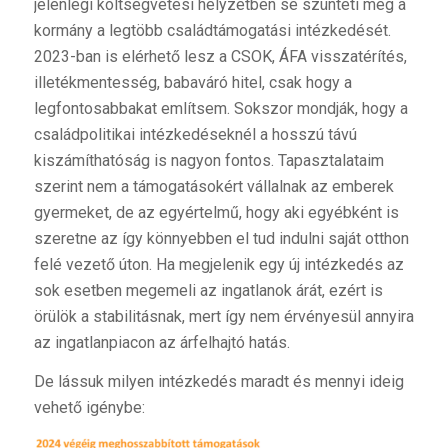
jelenlegi költségvetési helyzetben se szünteti meg a
kormány a legtöbb családtámogatási intézkedését.
2023-ban is elérhető lesz a CSOK, ÁFA visszatérítés,
illetékmentesség, babaváró hitel, csak hogy a
legfontosabbakat említsem. Sokszor mondják, hogy a
családpolitikai intézkedéseknél a hosszú távú
kiszámíthatóság is nagyon fontos. Tapasztalataim
szerint nem a támogatásokért vállalnak az emberek
gyermeket, de az egyértelmű, hogy aki egyébként is
szeretne az így könnyebben el tud indulni saját otthon
felé vezető úton. Ha megjelenik egy új intézkedés az
sok esetben megemeli az ingatlanok árát, ezért is
örülök a stabilitásnak, mert így nem érvényesül annyira
az ingatlanpiacon az árfelhajtó hatás.
De lássuk milyen intézkedés maradt és mennyi ideig
vehető igénybe: