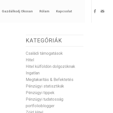
Gazdálkodj Okosan
Rólam
Kapcsolat
KATEGÓRIÁK
Családi támogatások
Hitel
Hitel külföldön dolgozóknak
Ingatlan
Megtakarítás & Befektetés
Pénzügyi statisztikák
Pénzügyi tippek
Pénzügyi tudatosság
portfolioblogger
Zöld Hitel