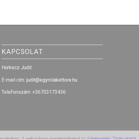
KAPCSOLAT
Hürkecz Judit
E-mail cím
:
judit@egyrolakettore.hu
Telefonszám: +36703173436
lemzéséhez. A weboldalon megtekintheted az
Adatkezelési Tájékoztatót