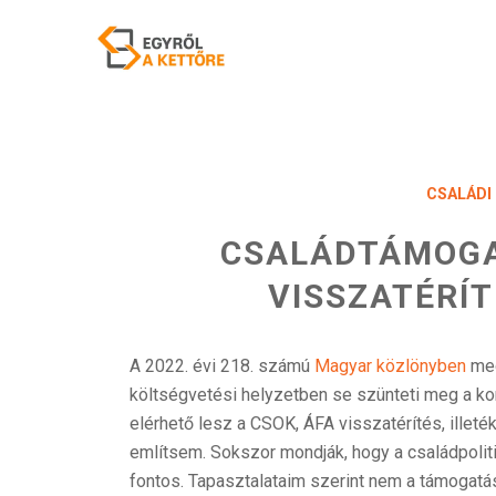
CSALÁDI
CSALÁDTÁMOGA
VISSZATÉRÍT
A 2022. évi 218. számú
Magyar közlönyben
meg
költségvetési helyzetben se szünteti meg a k
elérhető lesz a CSOK, ÁFA visszatérítés, illet
említsem. Sokszor mondják, hogy a családpolit
fontos. Tapasztalataim szerint nem a támogatá