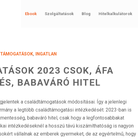
Ebook
Szolgáltatások
Blog
Hitelkalkulátorok
 TÁMOGATÁSOK
,
INGATLAN
TÁSOK 2023 CSOK, ÁFA
ÉS, BABAVÁRÓ HITEL
jelentek a családtámogatások módosításai. Így a jelenlegi
ormány a legtöbb családtámogatási intézkedését. 2023-ban is
ékmentesség, babaváró hitel, csak hogy a legfontosabbakat
ikai intézkedéseknél a hosszú távú kiszámíthatóság is nagyon
sokért vállalnak az emberek gyermeket, de az egyértelmű, hogy