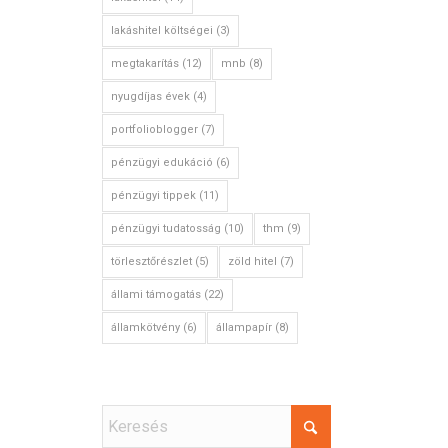
lakáshitel költségei
(3)
megtakarítás
(12)
mnb
(8)
nyugdíjas évek
(4)
portfolioblogger
(7)
pénzügyi edukáció
(6)
pénzügyi tippek
(11)
pénzügyi tudatosság
(10)
thm
(9)
törlesztőrészlet
(5)
zöld hitel
(7)
állami támogatás
(22)
államkötvény
(6)
állampapír
(8)