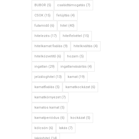
BUBOR
(5)
családtámogatás
(7)
CSOK
(15)
felújítás
(4)
futamidő
(6)
hitel
(40)
hitelezés
(17)
hitelfelvétel
(15)
hitelkamat fixálás
(9)
hitelkiváltás
(4)
hitelközvetítő
(6)
hozam
(5)
ingatlan
(29)
ingatlanvásárlás
(4)
jelzáloghitel
(13)
kamat
(19)
kamatfixálás
(5)
kamatkockázat
(6)
kamatkörnyezet
(7)
kamatos kamat
(5)
kamatperiódus
(6)
kockázat
(5)
kölcsön
(6)
lakás
(7)
lakáshitel
(14)