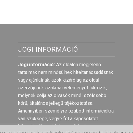
JOGI INFORMÁCIÓ
Jogi információ:
Az oldalon megjelenő
tartalmak nem minősülnek hiteltanácsadásnak
vagy ajánlatnak, azok kizárólag az oldal
szerzőjének szakmai véleményét tükrözik,
melynek célja az olvasók minél szélesebb
körű, általános jellegű tájékoztatása.
Amennyiben személyre szabott információkra
van szüksége, vegye fel a kapcsolatot
közvetlenül az oldal szerzőjével.
alom és a közösségi funkciók biztosításához, a weboldal forgalmunk e