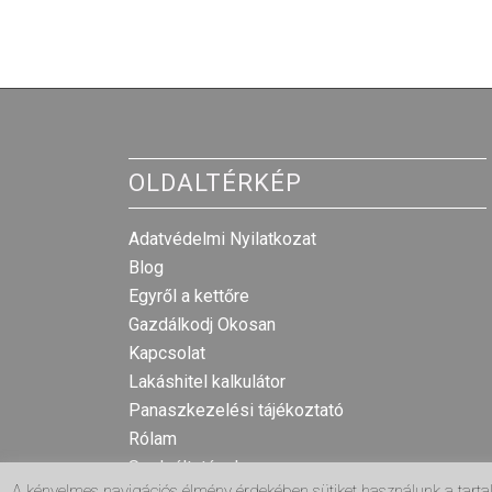
OLDALTÉRKÉP
Adatvédelmi Nyilatkozat
Blog
Egyről a kettőre
Gazdálkodj Okosan
Kapcsolat
Lakáshitel kalkulátor
Panaszkezelési tájékoztató
Rólam
Szolgáltatások
A kényelmes navigációs élmény érdekében sütiket használunk a tart