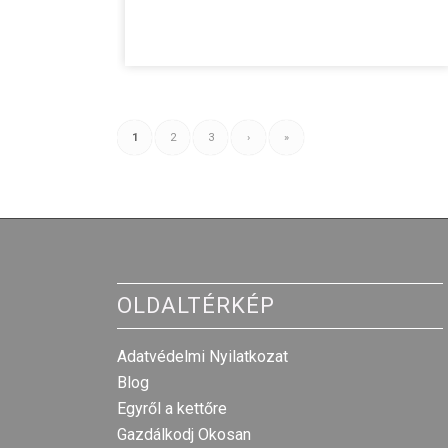
1
2
3
›
»
OLDALTÉRKÉP
Adatvédelmi Nyilatkozat
Blog
Egyről a kettőre
Gazdálkodj Okosan