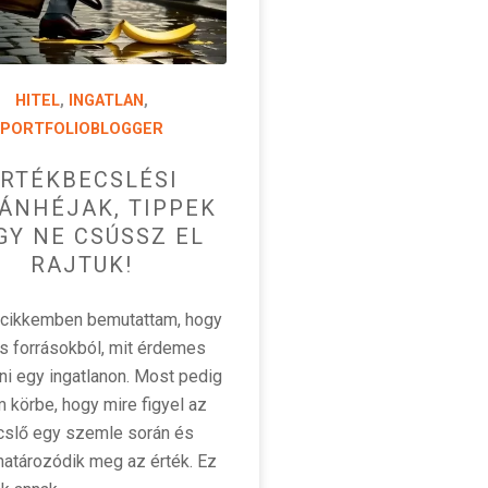
HITEL
,
INGATLAN
,
PORTFOLIOBLOGGER
RTÉKBECSLÉSI
ÁNHÉJAK, TIPPEK
GY NE CSÚSSZ EL
RAJTUK!
 cikkemben bemutattam, hogy
os forrásokból, mit érdemes
i egy ingatlanon. Most pedig
m körbe, hogy mire figyel az
cslő egy szemle során és
határozódik meg az érték. Ez