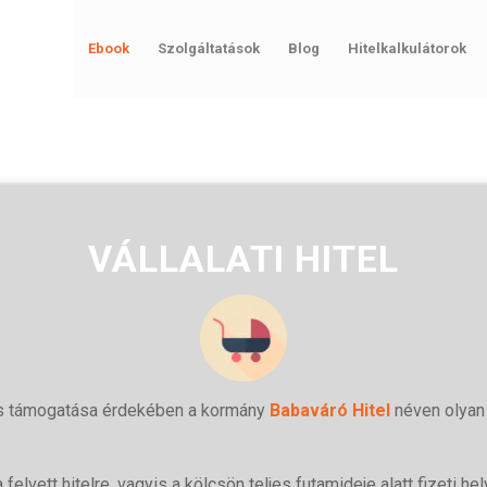
Ebook
Szolgáltatások
Blog
Hitelkalkulátorok
VÁLLALATI HITEL
és támogatása érdekében a kormány
Babaváró Hitel
néven olyan 
 felvett hitelre, vagyis a kölcsön teljes futamideje alatt fizeti h