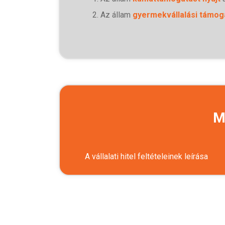
Az állam
gyermekvállalási támog
M
A vállalati hitel feltételeinek leírása