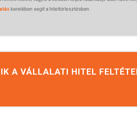
atás
keretében segít a hiteltörlesztésben.
IK A VÁLLALATI HITEL FELTÉTE