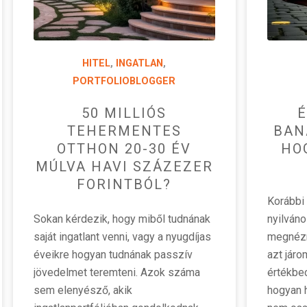
HITEL
,
INGATLAN
,
PORTFOLIOBLOGGER
50 MILLIÓS
É
TEHERMENTES
BAN
OTTHON 20-30 ÉV
HO
MÚLVA HAVI SZÁZEZER
FORINTBÓL?
Korábbi
Sokan kérdezik, hogy miből tudnának
nyilván
saját ingatlant venni, vagy a nyugdíjas
megnézn
éveikre hogyan tudnának passzív
azt járo
jövedelmet teremteni. Azok száma
értékbe
sem elenyésző, akik
hogyan 