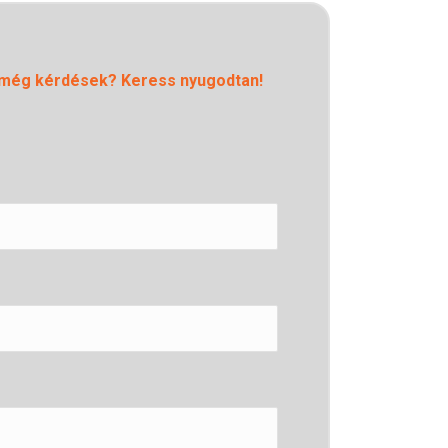
még kérdések? Keress nyugodtan!