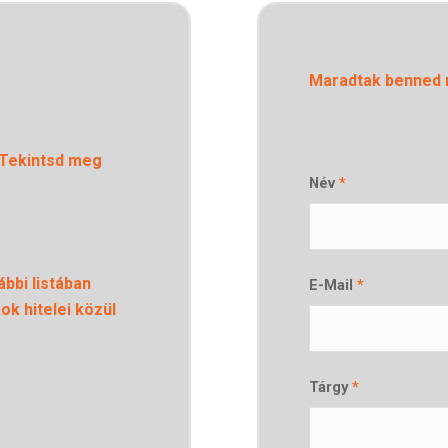
Maradtak benned 
 Tekintsd meg
Név
*
bbi listában
E-Mail
*
k hitelei közül
Tárgy
*