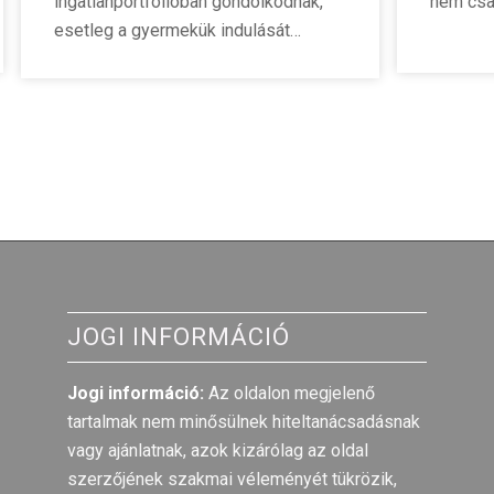
ingatlanportfólióban gondolkodnak,
nem csa
esetleg a gyermekük indulását…
JOGI INFORMÁCIÓ
Jogi információ:
Az oldalon megjelenő
tartalmak nem minősülnek hiteltanácsadásnak
vagy ajánlatnak, azok kizárólag az oldal
szerzőjének szakmai véleményét tükrözik,