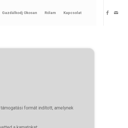
Gazdálkodj Okosan
Rólam
Kapcsolat
támogatási formát indított, amelynek
elyetted a kamatokat;