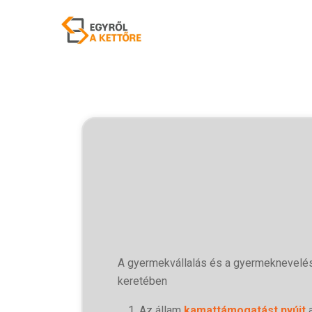
A gyermekvállalás és a gyermeknevel
keretében
Az állam
kamattámogatást nyújt
a