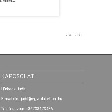
k annak…
Oldal 1 / 13
KAPCSOLAT
Hürkecz Judit
E-mail cím
:
judit@egyrolakettore.hu
Telefonszám: +36703173436