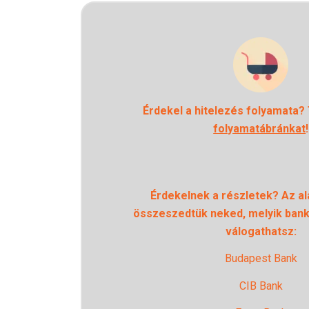
Érdekel a hitelezés folyamata?
folyamatábránkat
!
Érdekelnek a részletek? Az alá
összeszedtük neked, melyik banko
válogathatsz:
Budapest Bank
CIB Bank