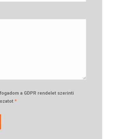
lfogadom a GDPR rendelet szerinti
kozatot
*