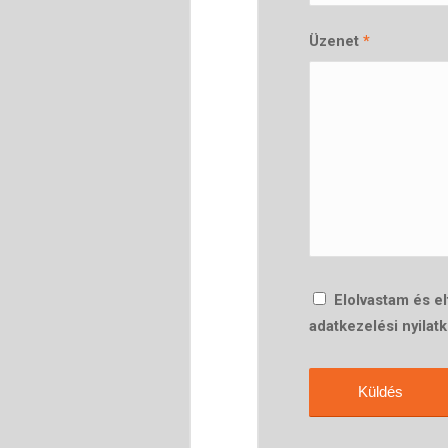
Üzenet
*
Elolvastam és e
adatkezelési nyilat