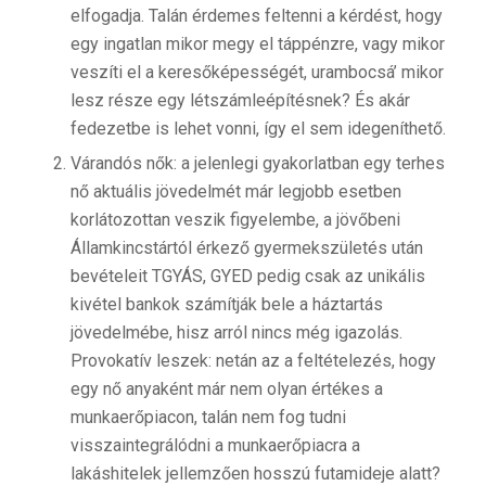
elfogadja. Talán érdemes feltenni a kérdést, hogy
egy ingatlan mikor megy el táppénzre, vagy mikor
veszíti el a keresőképességét, urambocsá’ mikor
lesz része egy létszámleépítésnek? És akár
fedezetbe is lehet vonni, így el sem idegeníthető.
Várandós nők: a jelenlegi gyakorlatban egy terhes
nő aktuális jövedelmét már legjobb esetben
korlátozottan veszik figyelembe, a jövőbeni
Államkincstártól érkező gyermekszületés után
bevételeit TGYÁS, GYED pedig csak az unikális
kivétel bankok számítják bele a háztartás
jövedelmébe, hisz arról nincs még igazolás.
Provokatív leszek: netán az a feltételezés, hogy
egy nő anyaként már nem olyan értékes a
munkaerőpiacon, talán nem fog tudni
visszaintegrálódni a munkaerőpiacra a
lakáshitelek jellemzően hosszú futamideje alatt?