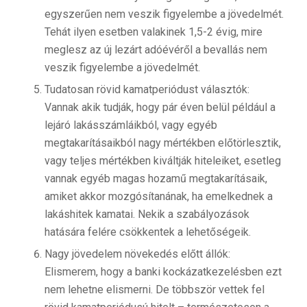
egyszerűen nem veszik figyelembe a jövedelmét.
Tehát ilyen esetben valakinek 1,5-2 évig, mire
meglesz az új lezárt adóévéről a bevallás nem
veszik figyelembe a jövedelmét.
Tudatosan rövid kamatperiódust választók:
Vannak akik tudják, hogy pár éven belül például a
lejáró lakásszámláikból, vagy egyéb
megtakarításaikból nagy mértékben előtörlesztik,
vagy teljes mértékben kiváltják hiteleiket, esetleg
vannak egyéb magas hozamű megtakarításaik,
amiket akkor mozgósítanának, ha emelkednek a
lakáshitek kamatai. Nekik a szabályozások
hatására felére csökkentek a lehetőségeik.
Nagy jövedelem növekedés előtt állók:
Elismerem, hogy a banki kockázatkezelésben ezt
nem lehetne elismerni. De többször vettek fel