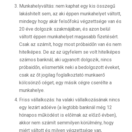
Munkahelyváltás: nem kaphat egy kis összegű
lakáshitelt sem, az aki éppen munkahelyet váltott,
mindegy hogy akár felsőfokú végzettsége van és
20 éve dolgozik szakmájában, és azon belül
váltott éppen munkahelyet magasabb fizetésért.
Csak az számít, hogy most próbaidőn van és nem
hitelképes. De az az ügyfelem se volt hitelképes
számos banknál, aki ugyanott dolgozik, nincs
próbaidőn, elismerték neki a bedolgozott éveket,
csak az őt jogilag foglalkoztató munkaerő
kölcsönző céget, egy másik cégre cserélte a
munkahelye.
Friss vállalkozás: ha valaki vállalkozásának nincs
egy lezárt adóéve (a legtöbb banknál még 12
hónapos működést is előírnak az előző évben),
akkor nem számít semmilyen körülmény, hogy
miért váltott és milyen végzettsége van,