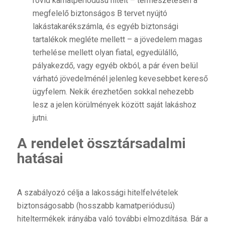
rövid kamatperiódusú hitelt – természetesen a
megfelelő biztonságos B tervet nyújtó
lakástakarékszámla, és egyéb biztonsági
tartalékok megléte mellett – a jövedelem magas
terhelése mellett olyan fiatal, egyedülálló,
pályakezdő, vagy egyéb okból, a pár éven belül
várható jövedelménél jelenleg kevesebbet kereső
ügyfelem. Nekik érezhetően sokkal nehezebb
lesz a jelen körülmények között saját lakáshoz
jutni.
A rendelet össztársadalmi
hatásai
A szabályozó célja a lakossági hitelfelvételek
biztonságosabb (hosszabb kamatperiódusú)
hiteltermékek irányába való további elmozdítása. Bár a