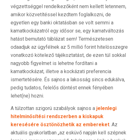
végzettséggel rendelkezőként nem kellett letennem,
amikor közvetítéssel kezdtem foglalkozni, de
egyetlen egy banki oktatásban se volt semmi a
kamatkockázatról egy idősor se, egy kamatváltozás
hatást bemutató táblázat sem! Természetesen
odaadjuk az ügyfélnek az 5 millió forint hitelösszegre
vonatkozó kötelező tájékoztatást, de ezen túl sokkal
nagyobb figyelmet is lehetne fordítani a
kamatkockázat, illetve a kockázati preferencia
ismertetésére. És sajnos a lakosság sincs edukálva,
pedig tudatos, felelős döntést ennek fényében
lehet(ne) hozni.
A túlzottan szigorú szabályok sajnos a
jelenlegi
hitelminősítési rendszerben a kiskapuk
keresésére ösztönözhetik az embereket
. Az
aktuális gyakorlatban „az esküvő napján kell szépnek