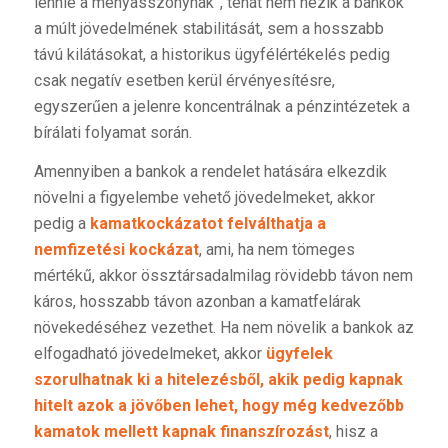
lennie a menyasszonynak”, tehát nem nézik a bankok
a múlt jövedelmének stabilitását, sem a hosszabb
távú kilátásokat, a historikus ügyfélértékelés pedig
csak negatív esetben kerül érvényesítésre,
egyszerűen a jelenre koncentrálnak a pénzintézetek a
bírálati folyamat során.
Amennyiben a bankok a rendelet hatására elkezdik
növelni a figyelembe vehető jövedelmeket, akkor
pedig a
kamatkockázatot felválthatja a
nemfizetési kockázat
, ami, ha nem tömeges
mértékű, akkor össztársadalmilag rövidebb távon nem
káros, hosszabb távon azonban a kamatfelárak
növekedéséhez vezethet. Ha nem növelik a bankok az
elfogadható jövedelmeket, akkor
ügyfelek
szorulhatnak ki a hitelezésből, akik pedig kapnak
hitelt azok a jövőben lehet, hogy még kedvezőbb
kamatok mellett kapnak finanszírozást
, hisz a