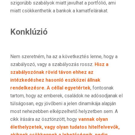
szigorúbb szabályok miatt javulhat a portfólió, ami
miatt csökkenthetik a bankok a kamatfelárakat.
Konklúzió
Nem szeretném, ha az a következtés lenne, hogy a
szabályozó, vagy a szabályozás rossz.
Hisz a
szabályozónak rövid távon ehhez az
intézkedéshez hasonló eszközei állnak
rendelkezésre. A céllal egyetértek
, fontosnak
tartom, hogy az emberek, családok ne adósodjanak el
túlságosan, egy jövőbeni a jelen dinamikája alapján
most nehezebben elképzelhető helyzetben sem. A
cikk írására az ösztönzött, hogy
vannak olyan
élethelyzetek, vagy olyan tudatos hitelfelvevők,
akiknek csökkennek a lehetőségeik, pedig