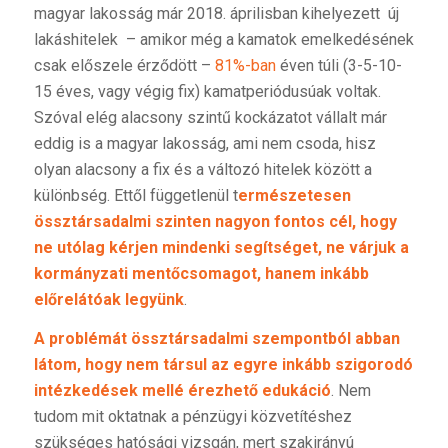
magyar lakosság már 2018. áprilisban kihelyezett új
lakáshitelek – amikor még a kamatok emelkedésének
csak előszele érződött –
81%-ban
éven túli (3-5-10-
15 éves, vagy végig fix) kamatperiódusúak voltak.
Szóval elég alacsony szintű kockázatot vállalt már
eddig is a magyar lakosság, ami nem csoda, hisz
olyan alacsony a fix és a változó hitelek között a
különbség. Ettől függetlenül t
ermészetesen
össztársadalmi szinten nagyon fontos cél, hogy
ne utólag kérjen mindenki segítséget, ne várjuk a
kormányzati mentőcsomagot, hanem inkább
előrelátóak legyünk
.
A problémát össztársadalmi szempontból abban
látom, hogy nem társul az egyre inkább szigorodó
intézkedések mellé érezhető edukáció
. Nem
tudom mit oktatnak a pénzügyi közvetítéshez
szükséges hatósági vizsgán, mert szakirányú