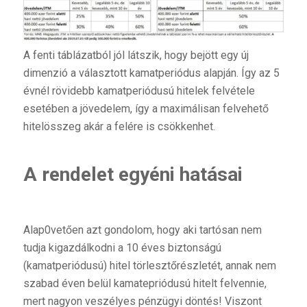
A fenti táblázatból jól látszik, hogy bejött egy új
dimenzió a választott kamatperiódus alapján. Így az 5
évnél rövidebb kamatperiódusú hitelek felvétele
esetében a jövedelem, így a maximálisan felvehető
hitelösszeg akár a felére is csökkenhet.
A rendelet egyéni hatásai
Alap0vetően azt gondolom, hogy aki tartósan nem
tudja kigazdálkodni a 10 éves biztonságú
(kamatperiódusú) hitel törlesztőrészletét, annak nem
szabad éven belül kamatepriódusú hitelt felvennie,
mert nagyon veszélyes pénzügyi döntés! Viszont