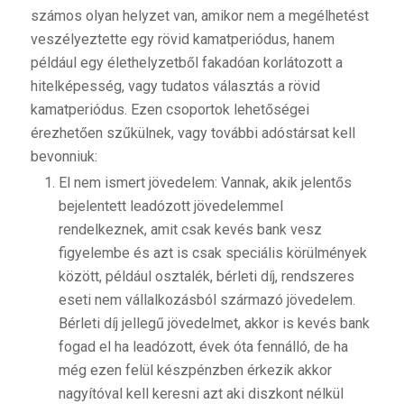
számos olyan helyzet van, amikor nem a megélhetést
veszélyeztette egy rövid kamatperiódus, hanem
például egy élethelyzetből fakadóan korlátozott a
hitelképesség, vagy tudatos választás a rövid
kamatperiódus. Ezen csoportok lehetőségei
érezhetően szűkülnek, vagy további adóstársat kell
bevonniuk:
El nem ismert jövedelem: Vannak, akik jelentős
bejelentett leadózott jövedelemmel
rendelkeznek, amit csak kevés bank vesz
figyelembe és azt is csak speciális körülmények
között, például osztalék, bérleti díj, rendszeres
eseti nem vállalkozásból származó jövedelem.
Bérleti díj jellegű jövedelmet, akkor is kevés bank
fogad el ha leadózott, évek óta fennálló, de ha
még ezen felül készpénzben érkezik akkor
nagyítóval kell keresni azt aki diszkont nélkül