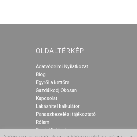
OLDALTÉRKÉP
Adatvédelmi Nyilatkozat
Blog
Egyről a kettőre
Gazdálkodj Okosan
Kapcsolat
Lakáshitel kalkulátor
Panaszkezelési tájékoztató
Rólam
Szolgáltatások
A kényelmes navigációs élmény érdekében sütiket használunk a tart