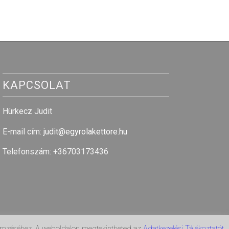
KAPCSOLAT
Hürkecz Judit
E-mail cím
:
judit@egyrolakettore.hu
Telefonszám: +36703173436
lemzéséhez. A weboldalon megtekintheted az
Adatkezelési Tájékoztatót