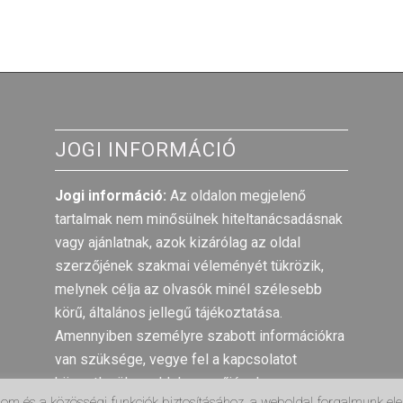
JOGI INFORMÁCIÓ
Jogi információ:
Az oldalon megjelenő
tartalmak nem minősülnek hiteltanácsadásnak
vagy ajánlatnak, azok kizárólag az oldal
szerzőjének szakmai véleményét tükrözik,
melynek célja az olvasók minél szélesebb
körű, általános jellegű tájékoztatása.
Amennyiben személyre szabott információkra
van szüksége, vegye fel a kapcsolatot
közvetlenül az oldal szerzőjével.
alom és a közösségi funkciók biztosításához, a weboldal forgalmunk e