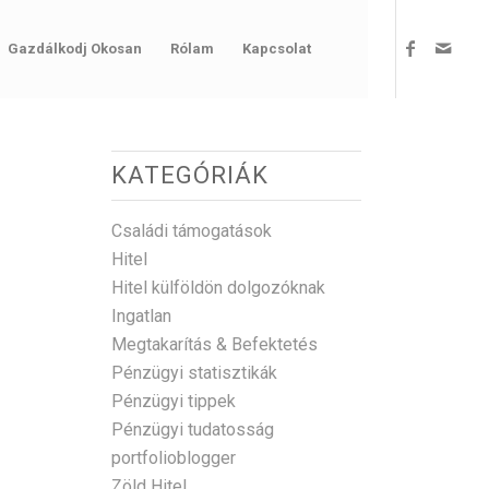
Gazdálkodj Okosan
Rólam
Kapcsolat
KATEGÓRIÁK
Családi támogatások
Hitel
Hitel külföldön dolgozóknak
Ingatlan
Megtakarítás & Befektetés
Pénzügyi statisztikák
Pénzügyi tippek
Pénzügyi tudatosság
portfolioblogger
Zöld Hitel