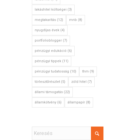
lakáshitel költségei
(3)
megtakarítás
(12)
mnb
(8)
nyugdíjas évek
(4)
portfolioblogger
(7)
pénzügyi edukáció
(6)
pénzügyi tippek
(11)
pénzügyi tudatosság
(10)
thm
(9)
törlesztőrészlet
(5)
zöld hitel
(7)
állami támogatás
(22)
államkötvény
(6)
állampapír
(8)