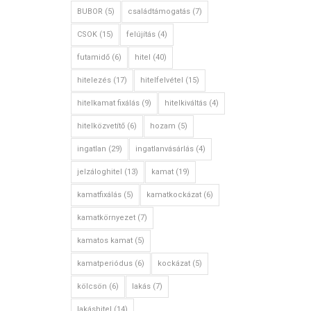
BUBOR
(5)
családtámogatás
(7)
CSOK
(15)
felújítás
(4)
futamidő
(6)
hitel
(40)
hitelezés
(17)
hitelfelvétel
(15)
hitelkamat fixálás
(9)
hitelkiváltás
(4)
hitelközvetítő
(6)
hozam
(5)
ingatlan
(29)
ingatlanvásárlás
(4)
jelzáloghitel
(13)
kamat
(19)
kamatfixálás
(5)
kamatkockázat
(6)
kamatkörnyezet
(7)
kamatos kamat
(5)
kamatperiódus
(6)
kockázat
(5)
kölcsön
(6)
lakás
(7)
lakáshitel
(14)