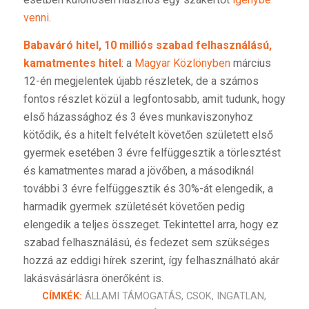
venni
.
Babaváró hitel, 10 milliós szabad felhasználású,
kamatmentes hitel
: a
Magyar Közlönyben
március
12-én megjelentek újabb részletek, de a számos
fontos részlet közül a legfontosabb, amit tudunk, hogy
első házassághoz és 3 éves munkaviszonyhoz
kötődik, és a hitelt felvételt követően született első
gyermek esetében 3 évre felfüggesztik a törlesztést
és kamatmentes marad a jövőben, a másodiknál
további 3 évre felfüggesztik és 30%-át elengedik, a
harmadik gyermek születését követően pedig
elengedik a teljes összeget. Tekintettel arra, hogy ez
szabad felhasználású, és fedezet sem szükséges
hozzá az eddigi hírek szerint, így felhasználható akár
lakásvásárlásra önerőként is.
CÍMKÉK:
ÁLLAMI TÁMOGATÁS
,
CSOK
,
INGATLAN
,