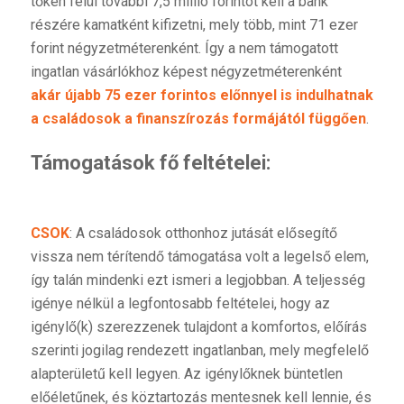
tőkén felül további 7,5 millió forintot kell a bank
részére kamatként kifizetni, mely több, mint 71 ezer
forint négyzetméterenként. Így a nem támogatott
ingatlan vásárlókhoz képest négyzetméterenként
akár újabb 75 ezer forintos előnnyel is indulhatnak
a családosok a finanszírozás formájától függően
.
Támogatások fő feltételei:
CSOK
: A családosok otthonhoz jutását elősegítő
vissza nem térítendő támogatása volt a legelső elem,
így talán mindenki ezt ismeri a legjobban. A teljesség
igénye nélkül a legfontosabb feltételei, hogy az
igénylő(k) szerezzenek tulajdont a komfortos, előírás
szerinti jogilag rendezett ingatlanban, mely megfelelő
alapterületű kell legyen. Az igénylőknek büntetlen
előéletűnek, és köztartozás mentesnek kell lennie, és