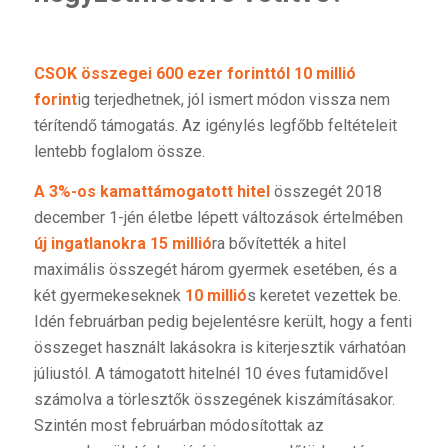
CSOK összegei 600 ezer forinttól 10 millió
forint
ig terjedhetnek, jól ismert módon vissza nem
térítendő támogatás. Az igénylés legfőbb feltételeit
lentebb foglalom össze.
A 3%-os kamattámogatott hitel
összegét 2018
december 1-jén életbe lépett változások értelmében
új ingatlanokra
15 millió
ra bővítették a hitel
maximális összegét három gyermek esetében, és a
két gyermekeseknek
10 millió
s keretet vezettek be.
Idén februárban pedig bejelentésre került, hogy a fenti
összeget használt lakásokra is kiterjesztik várhatóan
júliustól. A támogatott hitelnél 10 éves futamidővel
számolva a törlesztők összegének kiszámításakor.
Szintén most februárban módosítottak az