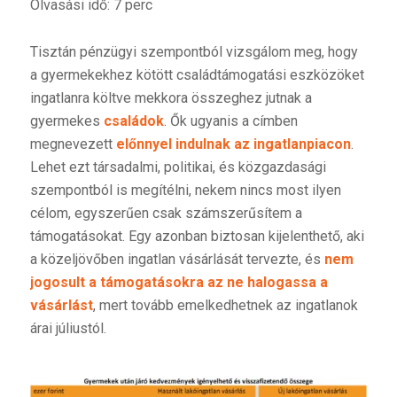
Olvasási idő: 7 perc
Tisztán pénzügyi szempontból vizsgálom meg, hogy
a gyermekekhez kötött családtámogatási eszközöket
ingatlanra költve mekkora összeghez jutnak a
gyermekes
családok
. Ők ugyanis a címben
megnevezett
előnnyel indulnak az ingatlanpiacon
.
Lehet ezt társadalmi, politikai, és közgazdasági
szempontból is megítélni, nekem nincs most ilyen
célom, egyszerűen csak számszerűsítem a
támogatásokat. Egy azonban biztosan kijelenthető, aki
a közeljövőben ingatlan vásárlását tervezte, és
nem
jogosult a támogatásokra az ne halogassa a
vásárlást
, mert tovább emelkedhetnek az ingatlanok
árai júliustól.