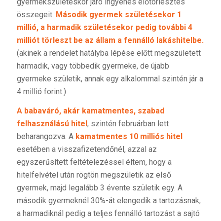
gyermekszületéskor járó ingyenes előtörlesztés
összegeit.
Második gyermek születésekor 1
millió, a harmadik születésekor pedig további 4
milliót törleszt be az állam a fennálló lakáshitelbe.
(akinek a rendelet hatályba lépése előtt megszületett
harmadik, vagy többedik gyermeke, de újabb
gyermeke születik, annak egy alkalommal szintén jár a
4 millió forint.)
A babaváró, akár kamatmentes, szabad
felhasználású hitel
, szintén februárban lett
beharangozva. A
kamatmentes 10 milliós hitel
esetében a visszafizetendőnél, azzal az
egyszerűsített feltételezéssel éltem, hogy a
hitelfelvétel után rögtön megszületik az első
gyermek, majd legalább 3 évente születik egy. A
második gyermeknél 30%-át elengedik a tartozásnak,
a harmadiknál pedig a teljes fennálló tartozást a sajtó