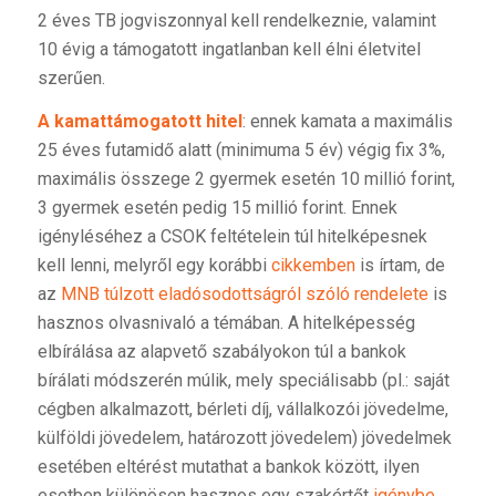
2 éves TB jogviszonnyal kell rendelkeznie, valamint
10 évig a támogatott ingatlanban kell élni életvitel
szerűen.
A kamattámogatott hitel
: ennek kamata a maximális
25 éves futamidő alatt (minimuma 5 év) végig fix 3%,
maximális összege 2 gyermek esetén 10 millió forint,
3 gyermek esetén pedig 15 millió forint. Ennek
igényléséhez a CSOK feltételein túl hitelképesnek
kell lenni, melyről egy korábbi
cikkemben
is írtam, de
az
MNB túlzott eladósodottságról szóló rendelete
is
hasznos olvasnivaló a témában. A hitelképesség
elbírálása az alapvető szabályokon túl a bankok
bírálati módszerén múlik, mely speciálisabb (pl.: saját
cégben alkalmazott, bérleti díj, vállalkozói jövedelme,
külföldi jövedelem, határozott jövedelem) jövedelmek
esetében eltérést mutathat a bankok között, ilyen
esetben különösen hasznos egy szakértőt
igénybe