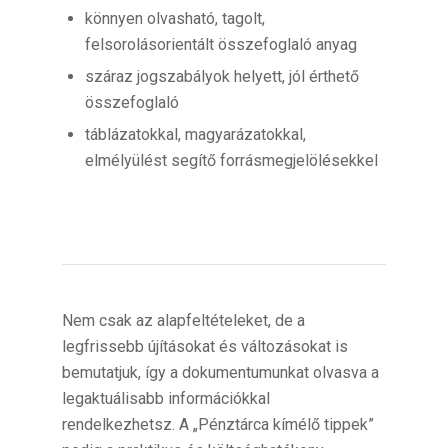
könnyen olvasható, tagolt,
felsorolásorientált összefoglaló anyag
száraz jogszabályok helyett, jól érthető
összefoglaló
táblázatokkal, magyarázatokkal,
elmélyülést segítő forrásmegjelölésekkel
Nem csak az alapfeltételeket, de a
legfrissebb újításokat és változásokat is
bemutatjuk, így a dokumentumunkat olvasva a
legaktuálisabb információkkal
rendelkezhetsz. A „Pénztárca kímélő tippek”