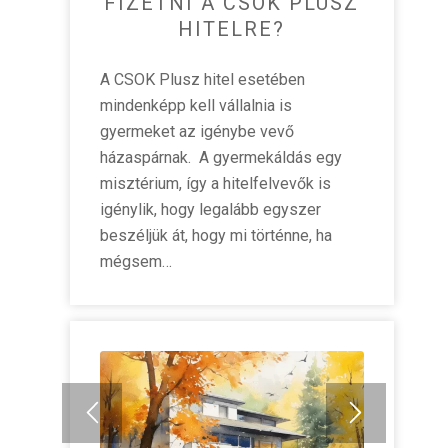
FIZETNI A CSOK PLUSZ
HITELRE?
A CSOK Plusz hitel esetében
mindenképp kell vállalnia is
gyermeket az igénybe vevő
házaspárnak. A gyermekáldás egy
misztérium, így a hitelfelvevők is
igénylik, hogy legalább egyszer
beszéljük át, hogy mi történne, ha
mégsem…