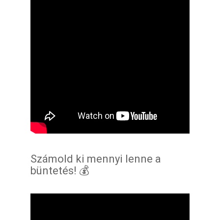
Számold ki mennyi lenne a
büntetés! 💰