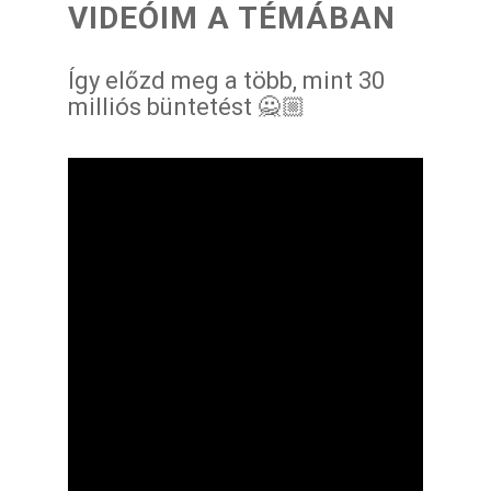
VIDEÓIM A TÉMÁBAN
Így előzd meg a több, mint 30
milliós büntetést 🙅🏼