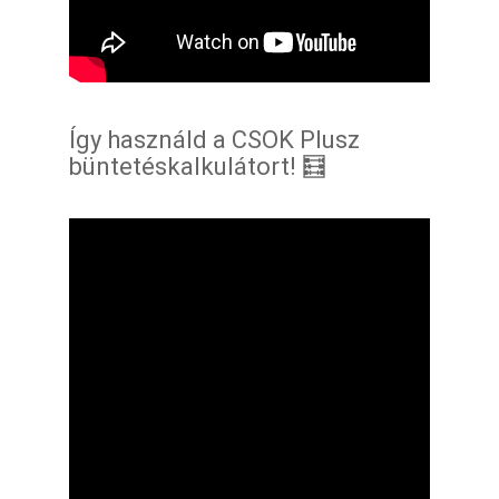
Így használd a CSOK Plusz
büntetés
kalkulátort! 🧮