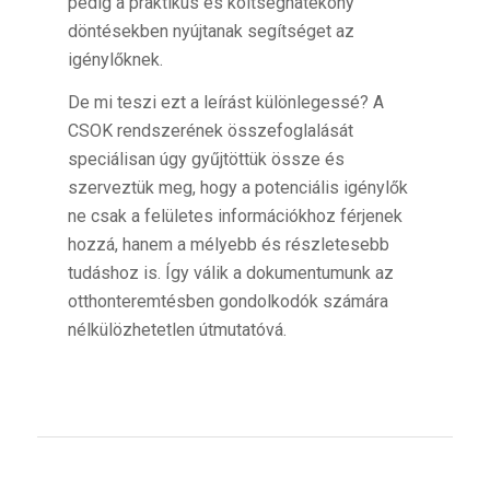
pedig a praktikus és költséghatékony
döntésekben nyújtanak segítséget az
igénylőknek.
De mi teszi ezt a leírást különlegessé? A
CSOK rendszerének összefoglalását
speciálisan úgy gyűjtöttük össze és
szerveztük meg, hogy a potenciális igénylők
ne csak a felületes információkhoz férjenek
hozzá, hanem a mélyebb és részletesebb
tudáshoz is. Így válik a dokumentumunk az
otthonteremtésben gondolkodók számára
nélkülözhetetlen útmutatóvá.